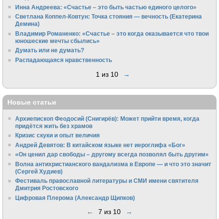
Инна Андреева: «Счастье – это быть частью единого целого»
Светлана Коппел-Ковтун: Точка стояния — вечность (Екатерина
Демина)
Владимир Романенко: «Счастье – это когда оказывается что твои
юношеские мечты сбылись»
Думать или не думать?
Распадающаяся нравственность
1 из 10
→
Новые статьи
Архиепископ Феодосий (Снигирёв): Может прийти время, когда
придётся жить без храмов
Кризис скуки и опыт величия
Андрей Девятов: В китайском языке нет иероглифа «Бог»
«Он ценил дар свободы – другому всегда позволял быть другим»
Волна антихристианского вандализма в Европе — и что это значит
(Сергей Худиев)
Фестиваль православной литературы и СМИ имени святителя
Дмитрия Ростовского
Цифровая Плерома (Александр Щипков)
←
7 из 10
→