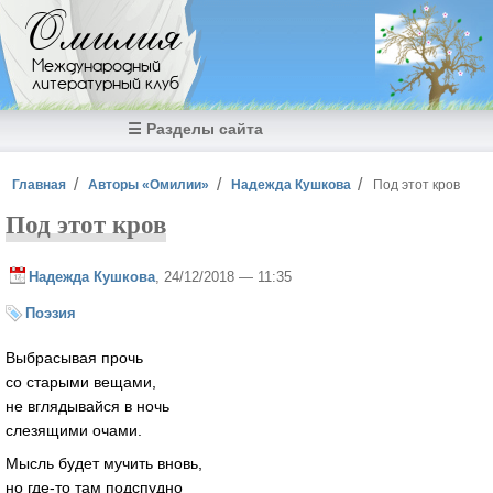
Перейти к основному содержанию
Омилия
Международный
литературный клуб
☰ Разделы сайта
Вы здесь
Главная
Авторы «Омилии»
Надежда Кушкова
Под этот кров
Под этот кров
Надежда Кушкова
, 24/12/2018 — 11:35
Поэзия
Выбрасывая прочь
со старыми вещами,
не вглядывайся в ночь
слезящими очами.
Мысль будет мучить вновь,
но где-то там подспудно