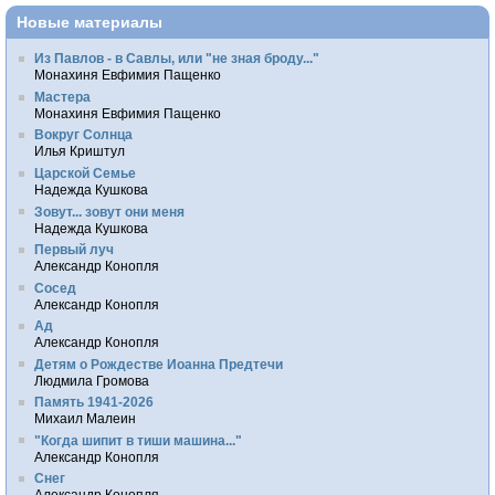
Новые материалы
Из Павлов - в Савлы, или "не зная броду..."
Монахиня Евфимия Пащенко
Мастера
Монахиня Евфимия Пащенко
Вокруг Солнца
Илья Криштул
Царской Семье
Надежда Кушкова
Зовут... зовут они меня
Надежда Кушкова
Первый луч
Александр Конопля
Сосед
Александр Конопля
Ад
Александр Конопля
Детям о Рождестве Иоанна Предтечи
Людмила Громова
Память 1941-2026
Михаил Малеин
"Когда шипит в тиши машина..."
Александр Конопля
Снег
Александр Конопля