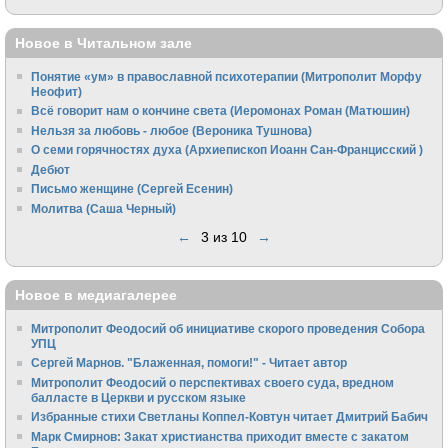
Новое в Читальном зале
Понятие «ум» в православной психотерапии (Митрополит Морфу
Неофит)
Всё говорит нам о кончине света (Иеромонах Роман (Матюшин)
Нельзя за любовь - любое (Вероника Тушнова)
О семи горячностях духа (Архиепископ Иоанн Сан-Францисский )
Дебют
Письмо женщине (Сергей Есенин)
Молитва (Саша Черный)
←
3 из 10
→
Новое в медиагалерее
Митрополит Феодосий об инициативе скорого проведения Собора
УПЦ
Сергей Марнов. "Блаженная, помоги!" - Читает автор
Митрополит Феодосий о перспективах своего суда, вредном
балласте в Церкви и русском языке
Избранные стихи Светланы Коппел-Ковтун читает Дмитрий Бабич
Марк Смирнов: Закат христианства приходит вместе с закатом