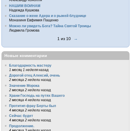
НАШИМ ВОИНАМ
Надежда Кушкова
Сказание о жене Адера и о рыжей блуднице
Монахиня Евфимия Пащенко
Можно ли увидеть Бога? Тайна Святой Троицы
Людмила Громова
1 из 10
→
Новые комментарии
Благодарность мастеру
1 месяц 1 неделя
назад
Дорогой отец Алексий, очень
2 месяца 2 недели
назад
Значение Морока
2 месяца 2 недели
назад
Храни Господь на путях Вашего
2 месяца 4 недели
назад
Протитип фрау Берты был
4 месяца 2 недели
назад
Сейчас будет
4 месяца 2 недели
назад
Продолжение.
4 месяца 3 недели
назад