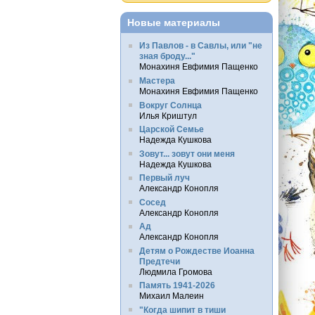
Новые материалы
Из Павлов - в Савлы, или "не
зная броду..."
Монахиня Евфимия Пащенко
Мастера
Монахиня Евфимия Пащенко
Вокруг Солнца
Илья Криштул
Царской Семье
Надежда Кушкова
Зовут... зовут они меня
Надежда Кушкова
Первый луч
Александр Конопля
Сосед
Александр Конопля
Ад
Александр Конопля
Детям о Рождестве Иоанна
Предтечи
Людмила Громова
Память 1941-2026
Михаил Малеин
"Когда шипит в тиши