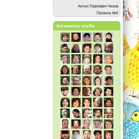
Антон Павлович Чехов
Палата №6
Активисты клуба