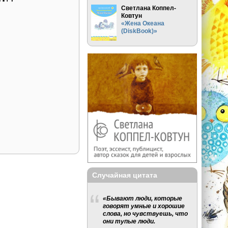
Светлана Коппел-
Ковтун
«Жена Океана
(DiskBook)»
Случайная цитата
«Бывают люди, которые
говорят умные и хорошие
слова, но чувствуешь, что
они тупые люди.