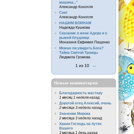
машина..."
Александр Конопля
Снег
Александр Конопля
НАШИМ ВОИНАМ
Надежда Кушкова
Сказание о жене Адера и о
рыжей блуднице
Монахиня Евфимия Пащенко
Можно ли увидеть Бога?
Тайна Святой Троицы
Людмила Громова
1 из 10
→
Новые комментарии
Благодарность мастеру
1 месяц 1 неделя
назад
Дорогой отец Алексий, очень
2 месяца 3 недели
назад
Значение Морока
2 месяца 3 недели
назад
Храни Господь на путях
Вашего
3 месяца 1 день
назад