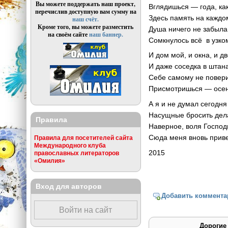
Вы можете поддержать наш проект,
Вглядишься — года, как
перечислив доступную вам сумму на
Здесь память на каждо
наш счёт.
Кроме того, вы можете разместить
Душа ничего не забыла
на своём сайте
наш баннер.
Сомкнулось всё в узком
И дом мой, и окна, и д
И даже соседка в штан
Себе самому не повер
Присмотришься — осень
А я и не думал сегодня
Насущные бросить дел
Правила
Наверное, воля Господ
Сюда меня вновь прив
Правила для посетителей сайта
Международного клуба
2015
православных литераторов
«Омилия»
Вход для авторов
Добавить коммента
Войти на сайт
Дорогие