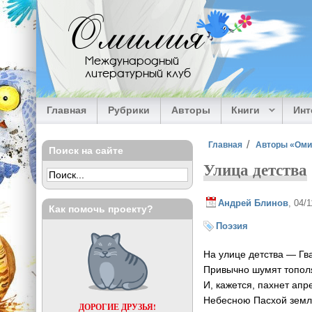
Перейти к основному содержанию
Омилия
Международный
литературный клуб
Главная
Рубрики
Авторы
Книги
Ин
Вы здесь
Главная
Авторы «Ом
Поиск на сайте
Улица детства
Андрей Блинов
, 04/
Как помочь проекту?
Поэзия
На улице детства — Гв
Привычно шумят топол
И, кажется, пахнет апр
Небесною Пасхой земл
ДОРОГИЕ ДРУЗЬЯ!