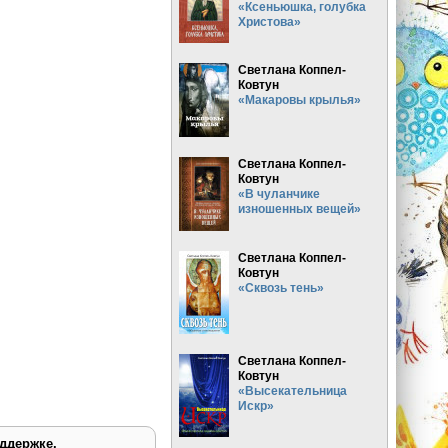
«Ксеньюшка, голубка
Христова»
Светлана Коппел-
Ковтун
«Макаровы крылья»
Светлана Коппел-
Ковтун
«В чуланчике
изношенных вещей»
Светлана Коппел-
Ковтун
«Сквозь тень»
Светлана Коппел-
Ковтун
«Высекательница
Искр»
ддержке.