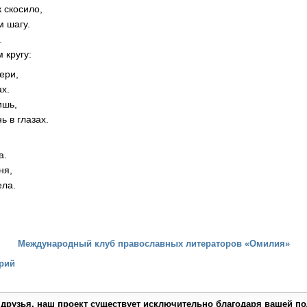
 скосило,
м шагу.
.
 кругу:
вери,
ах.
ишь,
 в глазах.
а.
ня,
ела.
Международный клуб православных литераторов «Омилия»
рий
 друзья, наш проект существует исключительно благодаря вашей по