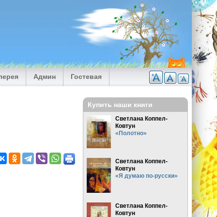
лерея
Админ
Гостевая
Купить наши книги
Светлана Коппел-
Ковтун
«Полотно»
Светлана Коппел-
Ковтун
«Я думаю по-русски»
Светлана Коппел-
Ковтун