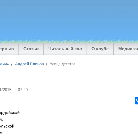
тервью
Статьи
Читальный зал
О клубе
Медиага
илии»
Андрей Блинов
Улица детства
11/2015 — 07:29
ардейской
я.
ельской
я.