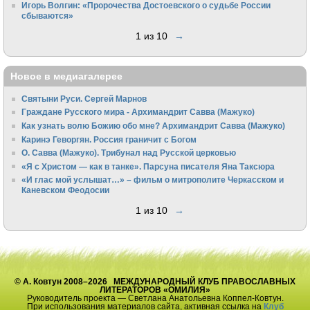
Игорь Волгин: «Пророчества Достоевского о судьбе России
сбываются»
1 из 10
→
Новое в медиагалерее
Святыни Руси. Сергей Марнов
Граждане Русского мира - Архимандрит Савва (Мажуко)
Как узнать волю Божию обо мне? Архимандрит Савва (Мажуко)
Каринэ Геворгян. Россия граничит с Богом
О. Савва (Мажуко). Трибунал над Русской церковью
«Я с Христом — как в танке». Парсуна писателя Яна Таксюра
«И глас мой услышат…» – фильм о митрополите Черкасском и
Каневском Феодосии
1 из 10
→
© А. Ковтун 2008–2026 МЕЖДУНАРОДНЫЙ КЛУБ ПРАВОСЛАВНЫХ
ЛИТЕРАТОРОВ «ОМИЛИЯ»
Руководитель проекта — Светлана Анатольевна Коппел-Ковтун.
При использования материалов сайта, активная ссылка на
Клуб