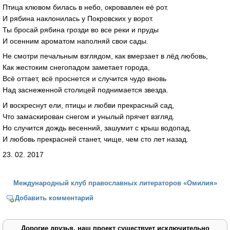
Птица клювом билась в небо, окровавлен её рот.
И рябина наклонилась у Покровских у ворот.
Ты бросай рябина грозди во все реки и пруды
И осенним ароматом наполняй свои сады.
Не смотри печальным взглядом, как вмерзает в лёд любовь,
Как жестоким снегопадом заметает города,
Всё оттает, всё проснется и случится чудо вновь
Над заснеженной столицей поднимается звезда.
И воскреснут ели, птицы и любви прекрасный сад,
Что замаскирован снегом и унылый прячет взгляд.
Но случится дождь весенний, зашумит с крыш водопад,
И любовь прекрасней станет, чище, чем сто лет назад.
23. 02. 2017
Международный клуб православных литераторов «Омилия»
Добавить комментарий
Дорогие друзья, наш проект существует исключительно