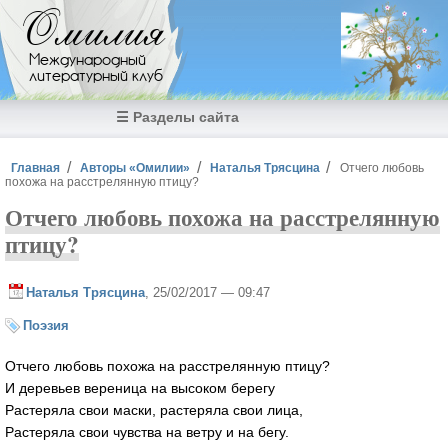
Перейти к основному содержанию
Омилия
Международный
литературный клуб
☰ Разделы сайта
Вы здесь
Главная
Авторы «Омилии»
Наталья Трясцина
Отчего любовь
похожа на расстрелянную птицу?
Отчего любовь похожа на расстрелянную
птицу?
Наталья Трясцина
, 25/02/2017 — 09:47
Поэзия
Отчего любовь похожа на расстрелянную птицу?
И деревьев вереница на высоком берегу
Растеряла свои маски, растеряла свои лица,
Растеряла свои чувства на ветру и на бегу.