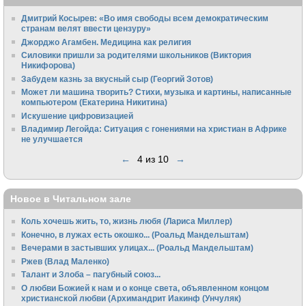
Дмитрий Косырев: «Во имя свободы всем демократическим
странам велят ввести цензуру»
Джорджо Агамбен. Медицина как религия
Силовики пришли за родителями школьников (Виктория
Никифорова)
Забудем казнь за вкусный сыр (Георгий Зотов)
Может ли машина творить? Стихи, музыка и картины, написанные
компьютером (Екатерина Никитина)
Искушение цифровизацией
Владимир Легойда: Ситуация с гонениями на христиан в Африке
не улучшается
←
4 из 10
→
Новое в Читальном зале
Коль хочешь жить, то, жизнь любя (Лариса Миллер)
Конечно, в лужах есть окошко... (Роальд Мандельштам)
Вечерами в застывших улицах... (Роальд Мандельштам)
Ржев (Влад Маленко)
Талант и Злоба – пагубный союз...
О любви Божией к нам и о конце света, объявленном концом
христианской любви (Архимандрит Иакинф (Унчуляк)