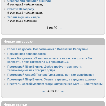
Спасибо что прочли и оценили!
6 месяцев 2 недели
назад
Ответ к 18 вопросу
6 месяцев 3 недели
назад
Талант внушать и вера
7 месяцев 3 дня
назад
1 из 20
→
Новые интервью
Голоса на дороге. Воспоминания о Валентине Распутине
Похищенное первородство
Ирина Богданова: «Я пытаюсь писать не так, как хотела бы
написать, а так, как хотела бы прочитать...»
Протоиерей Пётр Винник: Добро требует горячности,
теплохладные не сотворят добра
Протоиерей Андрей Ткачев: Где жертвы нет, там и любви нет
Протоиерей Пётр Винник: Унывать грешно, а страдать должно
Писатель Сергей Марнов: Люди, живущие без Бога — неинтересны
←
4 из 10
→
Новые статьи