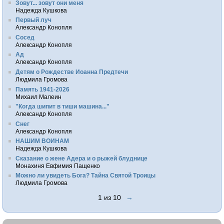
Зовут... зовут они меня
Надежда Кушкова
Первый луч
Александр Конопля
Сосед
Александр Конопля
Ад
Александр Конопля
Детям о Рождестве Иоанна Предтечи
Людмила Громова
Память 1941-2026
Михаил Малеин
"Когда шипит в тиши машина..."
Александр Конопля
Снег
Александр Конопля
НАШИМ ВОИНАМ
Надежда Кушкова
Сказание о жене Адера и о рыжей блуднице
Монахиня Евфимия Пащенко
Можно ли увидеть Бога? Тайна Святой Троицы
Людмила Громова
1 из 10
→