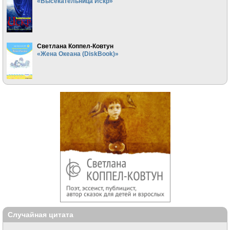
«Высекательница Искр»
Светлана Коппел-Ковтун
«Жена Океана (DiskBook)»
Случайная цитата