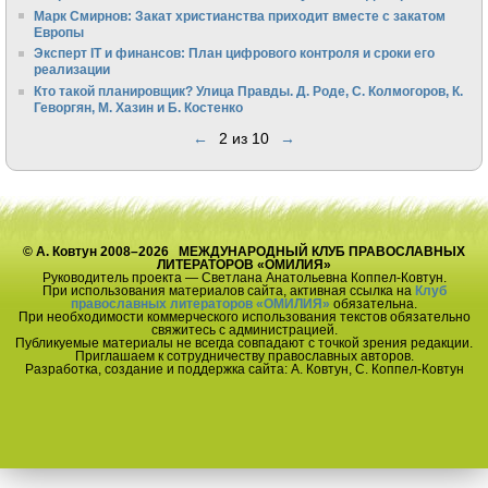
Марк Смирнов: Закат христианства приходит вместе с закатом
Европы
Эксперт IT и финансов: План цифрового контроля и сроки его
реализации
Кто такой планировщик? Улица Правды. Д. Роде, С. Колмогоров, К.
Геворгян, М. Хазин и Б. Костенко
←
2 из 10
→
© А. Ковтун 2008–2026 МЕЖДУНАРОДНЫЙ КЛУБ ПРАВОСЛАВНЫХ
ЛИТЕРАТОРОВ «ОМИЛИЯ»
Руководитель проекта — Светлана Анатольевна Коппел-Ковтун.
При использования материалов сайта, активная ссылка на
Клуб
православных литераторов «ОМИЛИЯ»
обязательна.
При необходимости коммерческого использования текстов обязательно
свяжитесь с администрацией.
Публикуемые материалы не всегда совпадают с точкой зрения редакции.
Приглашаем к сотрудничеству православных авторов.
Разработка, создание и поддержка сайта: А. Ковтун, С. Коппел-Ковтун