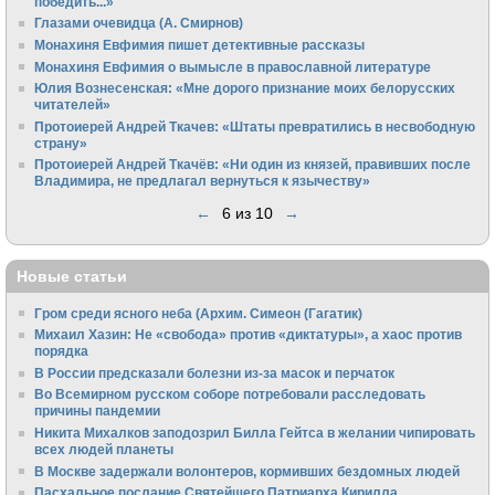
победить...»
Глазами очевидца (А. Смирнов)
Монахиня Евфимия пишет детективные рассказы
Монахиня Евфимия о вымысле в православной литературе
Юлия Вознесенская: «Мне дорого признание моих белорусских
читателей»
Протоиерей Андрей Ткачев: «Штаты превратились в несвободную
страну»
Протоиерей Андрей Ткачёв: «Ни один из князей, правивших после
Владимира, не предлагал вернуться к язычеству»
←
6 из 10
→
Новые статьи
Гром среди ясного неба (Архим. Симеон (Гагатик)
Михаил Хазин: Не «свобода» против «диктатуры», а хаос против
порядка
В России предсказали болезни из-за масок и перчаток
Во Всемирном русском соборе потребовали расследовать
причины пандемии
Никита Михалков заподозрил Билла Гейтса в желании чипировать
всех людей планеты
В Москве задержали волонтеров, кормивших бездомных людей
Пасхальное послание Святейшего Патриарха Кирилла