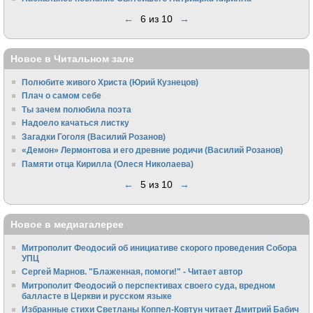
←
6 из 10
→
Новое в Читальном зале
Полюбите живого Христа (Юрий Кузнецов)
Плач о самом себе
Ты зачем полюбила поэта
Надоело качаться листку
Загадки Гоголя (Василий Розанов)
«Демон» Лермонтова и его древние родичи (Василий Розанов)
Памяти отца Кирилла (Олеся Николаева)
←
5 из 10
→
Новое в медиагалерее
Митрополит Феодосий об инициативе скорого проведения Собора
УПЦ
Сергей Марнов. "Блаженная, помоги!" - Читает автор
Митрополит Феодосий о перспективах своего суда, вредном
балласте в Церкви и русском языке
Избранные стихи Светланы Коппел-Ковтун читает Дмитрий Бабич