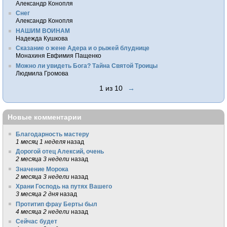
Александр Конопля
Снег
Александр Конопля
НАШИМ ВОИНАМ
Надежда Кушкова
Сказание о жене Адера и о рыжей блуднице
Монахиня Евфимия Пащенко
Можно ли увидеть Бога? Тайна Святой Троицы
Людмила Громова
1 из 10
→
Новые комментарии
Благодарность мастеру
1 месяц 1 неделя
назад
Дорогой отец Алексий, очень
2 месяца 3 недели
назад
Значение Морока
2 месяца 3 недели
назад
Храни Господь на путях Вашего
3 месяца 2 дня
назад
Протитип фрау Берты был
4 месяца 2 недели
назад
Сейчас будет