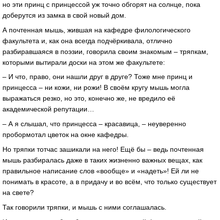
но эти принц с принцессой уж точно обгорят на солнце, пока
доберутся из замка в свой новый дом.
А почтенная мышь, жившая на кафедре филологического
факультета и, как она всегда подчёркивала, отлично
разбиравшаяся в поэзии, говорила своим знакомым – тряпкам,
которыми вытирали доски на этом же факультете:
– И что, право, они нашли друг в друге? Тоже мне принц и
принцесса – ни кожи, ни рожи! В своём кругу мышь могла
выражаться резко, но это, конечно же, не вредило её
академической репутации…
– А я слышал, что принцесса – красавица, – неуверенно
пробормотал цветок на окне кафедры.
Но тряпки тотчас зашикали на него! Ещё бы – ведь почтенная
мышь разбиралась даже в таких жизненно важных вещах, как
правильное написание слов «вообще» и «надеть»! Ей ли не
понимать в красоте, а в придачу и во всём, что только существует
на свете?
Так говорили тряпки, и мышь с ними соглашалась.