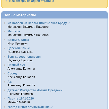
Все авторы на одной странице
Новые материалы
Из Павлов - в Савлы, или "не зная броду..."
Монахиня Евфимия Пащенко
Мастера
Монахиня Евфимия Пащенко
Вокруг Солнца
Илья Криштул
Царской Семье
Надежда Кушкова
Зовут... зовут они меня
Надежда Кушкова
Первый луч
Александр Конопля
Сосед
Александр Конопля
Ад
Александр Конопля
Детям о Рождестве Иоанна Предтечи
Людмила Громова
Память 1941-2026
Михаил Малеин
"Когда шипит в тиши машина..."