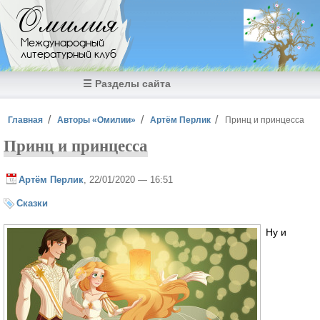
Перейти к основному содержанию
Омилия
Международный
литературный клуб
☰ Разделы сайта
Вы здесь
Главная
Авторы «Омилии»
Артём Перлик
Принц и принцесса
Принц и принцесса
Артём Перлик
, 22/01/2020 — 16:51
Сказки
Ну и