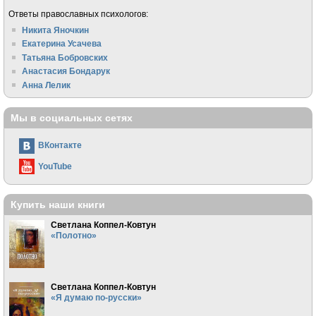
Ответы православных психологов:
Никита Яночкин
Екатерина Усачева
Татьяна Бобровских
Анастасия Бондарук
Анна Лелик
Мы в социальных сетях
ВКонтакте
YouTube
Купить наши книги
Светлана Коппел-Ковтун
«Полотно»
Светлана Коппел-Ковтун
«Я думаю по-русски»