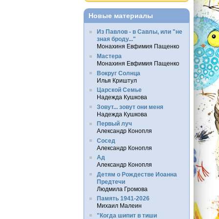
Новые материалы
Из Павлов - в Савлы, или "не
зная броду..."
Монахиня Евфимия Пащенко
Мастера
Монахиня Евфимия Пащенко
Вокруг Солнца
Илья Криштул
Царской Семье
Надежда Кушкова
Зовут... зовут они меня
Надежда Кушкова
Первый луч
Александр Конопля
Сосед
Александр Конопля
Ад
Александр Конопля
Детям о Рождестве Иоанна
Предтечи
Людмила Громова
Память 1941-2026
Михаил Малеин
"Когда шипит в тиши