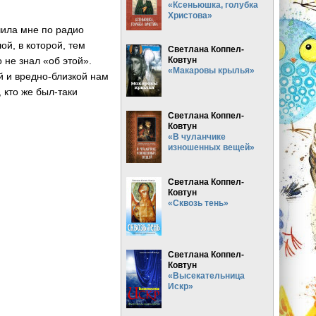
«Ксеньюшка, голубка
Христова»
чила мне по радио
ой, в которой, тем
Светлана Коппел-
Ковтун
 не знал «об этой».
«Макаровы крылья»
й и вредно-близкой нам
 кто же был-таки
Светлана Коппел-
Ковтун
«В чуланчике
изношенных вещей»
Светлана Коппел-
Ковтун
«Сквозь тень»
Светлана Коппел-
Ковтун
«Высекательница
Искр»