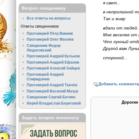
я свет...
Вопрос священнику
в непролазной ть
Так и живу
Все ответы на вопросы
Ответы священников:
вдали от людей..
Протоиерей Пётр Винник
Мне веселее от 
Протоиерей Олег Махнёв
Что лунный отд
Священник Федор
Другой вам Луны.
Людоговский
Протоиерей Андрей Кульков
стороной...
Протоиерей Андрей Ефанов
Протоиерей Алексий Зайцев
Протоиерей Андрей
Спиридонов
Добавить коммента
Протоиерей Андрей Ткачёв
Протоиерей Василий Мазур
Священник Сергий Бегиян
Дорогие
Иерей Владислав Береговой
Задать вопрос психологу