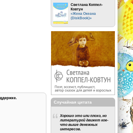
Светлана Коппел-
Ковтун
«Жена Океана
(DiskBook)»
ддержке.
Случайная цитата
Хорошо это или плохо, но
литературой движет кое-
что выше денежных
интересов.