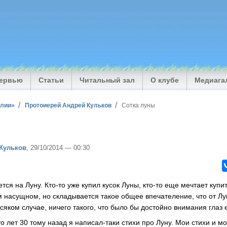
тервью
Статьи
Читальный зал
О клубе
Медиага
илии»
Протоиерей Андрей Кульков
Сотка луны
Кульков
, 29/10/2014 — 00:30
ся на Луну. Кто-то уже купил кусок Луны, кто-то еще мечтает купит
м насущном, но складывается такое общее впечателение, что от Лу
 всяком случае, ничего такого, что было бы достойно внимания глаз
что лет 30 тому назад я написал-таки стихи про Луну. Мои стихи и м