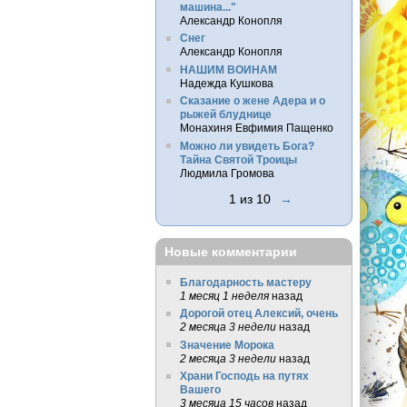
машина..."
Александр Конопля
Снег
Александр Конопля
НАШИМ ВОИНАМ
Надежда Кушкова
Сказание о жене Адера и о
рыжей блуднице
Монахиня Евфимия Пащенко
Можно ли увидеть Бога?
Тайна Святой Троицы
Людмила Громова
1 из 10
→
Новые комментарии
Благодарность мастеру
1 месяц 1 неделя
назад
Дорогой отец Алексий, очень
2 месяца 3 недели
назад
Значение Морока
2 месяца 3 недели
назад
Храни Господь на путях
Вашего
3 месяца 15 часов
назад