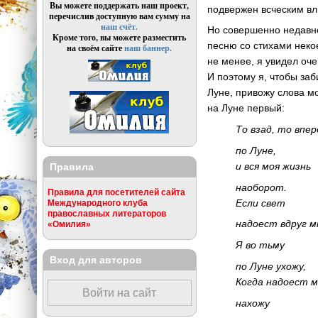
Вы можете поддержать наш проект,
подвержен всческим вли
перечислив доступную вам сумму на
наш счёт.
Но совершенно недавно
Кроме того, вы можете разместить
песню со стихами неко
на своём сайте
наш баннер.
не менее, я увидел оче
И поэтому я, чтобы за
Луне, привожу слова мо
на Луне первый:
То взад, то впер
по Луне,
и вся моя жизнь
Правила
наоборот.
Правила для посетителей сайта
Если свет
Международного клуба
православных литераторов
надоест вдруг м
«Омилия»
Я во тьму
Вход для авторов
по Луне ухожу,
Когда надоест м
Войти на сайт
нахожу