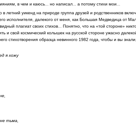
яниям, в чем и каюсь... но написал... а потому стихи мои...
 в летний уикенд на природе группа друзей и родственников вклю
его исполнителя, далекого от меня, как Большая Медведица от Мал
видный плагиат своих стихов... Понятно, что на «той стороне» никто
бить и свой космический колышек на русской стороне ужасно далеко
его стихотворения образца невинного 1982 года, чтобы и вы знали,
ед я хожу
не,
не тьма,