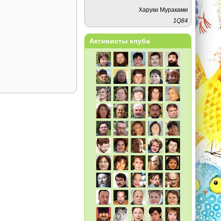
Харуки Мураками
1Q84
Активисты клуба