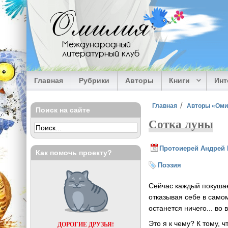
Перейти к основному содержанию
Омилия
Международный
литературный клуб
Главная
Рубрики
Авторы
Книги
Ин
Вы здесь
Главная
Авторы «Ом
Поиск на сайте
Сотка луны
Протоиерей Андрей 
Как помочь проекту?
Поэзия
Сейчас каждый покушает
отказывая себе в само
останется ничего... во
Это я к чему? К тому, 
ДОРОГИЕ ДРУЗЬЯ!