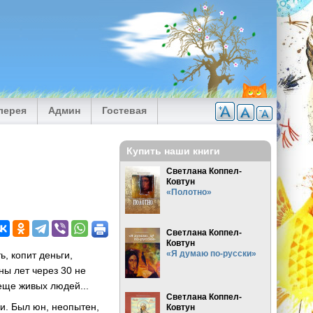
лерея
Админ
Гостевая
Купить наши книги
Светлана Коппел-
Ковтун
«Полотно»
Светлана Коппел-
Ковтун
«Я думаю по-русски»
ь, копит деньги,
ны лет через 30 не
 еще живых людей...
Светлана Коппел-
ои. Был юн, неопытен,
Ковтун