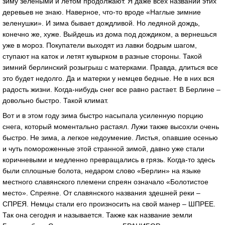
зиму зелеными и летом продолжают. Я даже всех названий этих
деревьев не знаю. Наверное, что-то вроде «Наглые зимние
зеленушки». И зима бывает дождливой. Но ледяной дождь,
конечно же, хуже. Выйдешь из дома под дождиком, а вернешься
уже в мороз. Покупатели выходят из лавки бодрым шагом,
ступают на каток и летят кувырком в разные стороны. Такой
зимний берлинский розыгрыш с матерками. Правда, длиться все
это будет недолго. Да и матерки у немцев бедные. Не в них вся
радость жизни. Когда-нибудь снег все равно растает. В Берлине –
довольно быстро. Такой климат.
Вот и в этом году зима быстро насыпала усиленную порцию
снега, который моментально растаял. Лужи также высохли очень
быстро. Не зима, а легкое недоумение. Листья, опавшие осенью
и чуть помороженные этой странной зимой, давно уже стали
коричневыми и медленно превращались в грязь. Когда-то здесь
были сплошные болота, недаром слово «Берлин» на языке
местного славянского племени спреян означало «Болотистое
место». Спреяне. От славянского названия здешней реки –
СПРЕЯ. Немцы стали его произносить на свой манер – ШПРЕЕ.
Так она сегодня и называется. Также как название земли