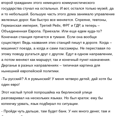
второй гражданин этого немецкого коммунистического
государства стучал на остальных. И вот, остался только музей, да
и то небольшой. Большую часть этого дома занимало управление
железных дорог. Как быстро все меняется. Спреяне, тевтоны,
Германская империя, Третий Рейх, ФРГ и ГДР, а теперь –
Объединенная Европа. Приехали. Или еще едем куда-то?
Конечная станция прячется в тумане. Если она вообще
существует. Ведь названия этих станций пишут в дороге. Когда –
машинист поезда, а когда и сами пассажиры. Не переставая по
этому поводу ругаться друг с другом. Едут в одном направлении,
а потом меняют как маршрут, так и конечный пункт назначения.
Дерганье в разных направлениях – типичная картина для
нынешней европейской политики.
-Ты русский? А я румынский! У меня четверо детей, дай хотя бы
один евро!
Этот наглый тупой попрошайка на берлинской улице
разговаривал на нескольких языках. Но был краток: ему бы
копеечку урвать, язык подбирал по ситуации.
- Пройди чуть дальше, там будет банк. У них много денег, там и