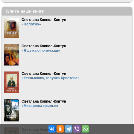
Купить наши книги
Светлана Коппел-Ковтун
«Полотно»
Светлана Коппел-Ковтун
«Я думаю по-русски»
Светлана Коппел-Ковтун
«Ксеньюшка, голубка Христова»
Светлана Коппел-Ковтун
«Макаровы крылья»
Светлана Коппел-Ковтун
«В чуланчике изношенных вещей»