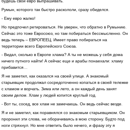
будешь свой евро выпрашивать.
Румын, которого так быстро раскололи, сразу обиделся.
- Ему евро жалко!
Но предпочел ретироваться. Не уверен, что обратно в Румынию.
Сейчас это тоже Евросоюз, но там побираться бессмысленно. Он
ведь теперь – ЕВРОПЕЕЦ. Имеет право побираться на
территории всего Европейского Союза.
- Видал, сколько в Европе хлама? А ты не можешь у себя дома
ничего путного найти! А сейчас еще и арабы понаехали: хламу
прибавится…
Я не заметил, как оказался на своей улице. А знакомый
старьевщик продолжал сосредоточенно копаться в своей тележке
с хламом и ворчать. Зима или лето, а он каждый день занят
своим делом. Хлам у людей копится круглый год.
- Вот ты, сосед, все хлам не замечаешь. Он ведь сейчас везде.
Я и не заметил, как поравнялся со знакомым старьевщиком. Он
проронил эти слова, не оборачиваясь в мою сторону. Будто под
ноги стряхнул. Но мне ответить было нечего, и фразу эту я