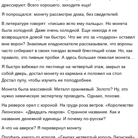
дрессируют. Всего хорошего, заходите еще!
Я попрощался: монету рассмотрю дома, без свидетелей.
В литературе говорят: «письмо жгло ему пальцы». Но монета
была холодной. Даже очень холодной. Еще никогда я не
возвращался домой так быстро. Что же это за «подарок» оставил
мне ворон? Знакомые кладоискатели рассказывали, что вороны
часто собирают в своих гнездах всякий блестящий хлам. Но, как
правило, это пивные пробки. А здесь большая тяжелая монета…
Я быстро взбежал по лестнице на четвертый этаж, закрыл за
собой дверь, достал монету из кармана и положил на стол.
Достал лупу, чтобы изучить ее поподробнее.
Монета была массивной. Металл оранжевый. Золото? Ну, это
нужно химическую экспертизу проводить. Однако, похоже.
На реверсе орел с короной. На груди роза ветров. «Королевство
Лионское». «Двадцать леаров». Странное название. Как и
название денежной единицы. И почему по-русски?
А что на аверсе? Я перевернул монету.
Профиль какого-то короля. «Генрих четвертый король Лионский».