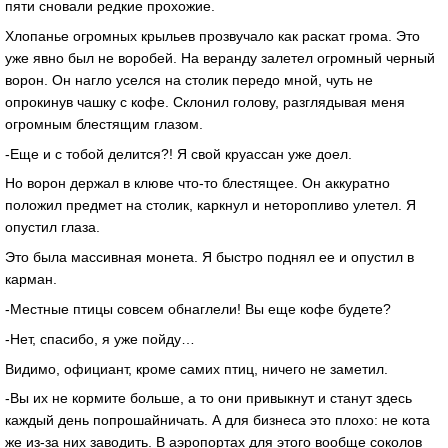
пяти сновали редкие прохожие.
Хлопанье огромных крыльев прозвучало как раскат грома. Это
уже явно был не воробей. На веранду залетел огромный черный
ворон. Он нагло уселся на столик передо мной, чуть не
опрокинув чашку с кофе. Склонил голову, разглядывая меня
огромным блестящим глазом.
-Еще и с тобой делится?! Я свой круассан уже доел.
Но ворон держал в клюве что-то блестящее. Он аккуратно
положил предмет на столик, каркнул и неторопливо улетел. Я
опустил глаза.
Это была массивная монета. Я быстро поднял ее и опустил в
карман.
-Местные птицы совсем обнаглели! Вы еще кофе будете?
-Нет, спасибо, я уже пойду…
Видимо, официант, кроме самих птиц, ничего не заметил.
-Вы их не кормите больше, а то они привыкнут и станут здесь
каждый день попрошайничать. А для бизнеса это плохо: не кота
же из-за них заводить. В аэропортах для этого вообще соколов