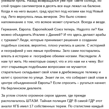
убежали прочь. Назад возвращался уже при свете солнца, но
слой градин сантиметров в десять все еще лежал на балконе.
Когда я на него вышел, град хрустел под ногами как под Новый
год. Лето вернулось лишь вечером. Это было словно
напоминание о том, что всякое может случиться. Всегда и везде.
Германия, Европа. Европейский Союз теперь. Надолго ли? Как
можно объединить Италию с Данией? И что здесь делают арабы
с турками? Люди, которые принимают решения о создании
подобных союзов, вероятно, плохо учились в школе. С историей
и географией у них явные проблемы. Зато сами постарались
влезть в историю и географию обеими ногами. Наследили. А
нам тут жить. Но некоторые скажут, что и это нам ни к чему. Вот
этот старьевщик подобными вопросами не мучается:
старательно складывает свой хлам в дребезжащую тележку и
катит с грохотом по улице. Знает ли он, что собирает свой хлам в
центре объединенной Европы? Если спросить – ругаться начнет.
На берлинском диалекте.
За углом стояло огромное серое здание, где прежде
располагалось ШТАЗИ. Тайная полиция ГДР. В самой ГДР этот
аналог КГБ имел 17 собственных тюрем. По статистике каждый