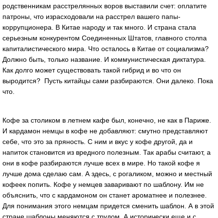
родственникам расстрелянных воров выставили счет: оплатите
патроны, что израсходовали на расстрел вашего папы-
коррупционера. В Китае народу и так много. И страна стала
серьезным конкурентом Соединенных Штатов, главного столпа
капиталистического мира. Что осталось в Китае от социализма?
Должно быть, только название. И коммунистическая диктатура.
Как долго может существовать такой гибрид и во что он
выродится? Пусть китайцы сами разбираются. Они далеко. Пока
что.
Кофе за столиком в летнем кафе был, конечно, не как в Париже.
И кардамон немцы в кофе не добавляют: смутно представляют
себе, что это за пряность. С ним и вкус у кофе другой, да и
напиток становится из вредного полезным. Так арабы считают, а
они в кофе разбираются лучше всех в мире. Но такой кофе я
лучше дома сделаю сам. А здесь, с рогаликом, можно и местный
кофеек попить. Кофе у немцев заваривают по шаблону. Им не
объяснить, что с кардамоном он станет ароматнее и полезнее.
Для понимания этого немцам придется сменить шаблон. А в этой
стране шаблоны меняются с трудом. А исторически еще и с