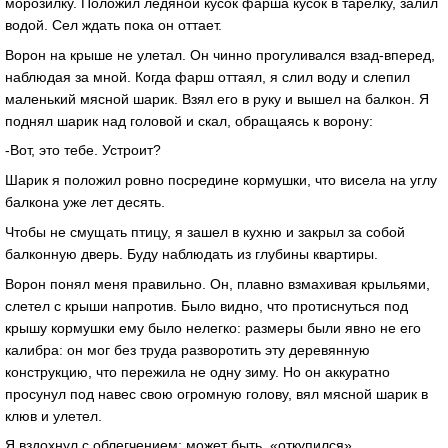
морозилку. Положил ледяной кусок фарша кусок в тарелку, залил
водой. Сел ждать пока он оттает.
Ворон на крыше не улетал. Он чинно прогуливался взад-вперед,
наблюдая за мной. Когда фарш оттаял, я слил воду и слепил
маленький мясной шарик. Взял его в руку и вышел на балкон. Я
поднял шарик над головой и скал, обращаясь к ворону:
-Вот, это тебе. Устроит?
Шарик я положил ровно посредине кормушки, что висела на углу
балкона уже лет десять.
Чтобы не смущать птицу, я зашел в кухню и закрыл за собой
балконную дверь. Буду наблюдать из глубины квартиры.
Ворон понял меня правильно. Он, плавно взмахивая крыльями,
слетел с крыши напротив. Было видно, что протиснуться под
крышу кормушки ему было нелегко: размеры были явно не его
калибра: он мог без труда разворотить эту деревянную
конструкцию, что пережила не одну зиму. Но он аккуратно
просунул под навес свою огромную голову, вял мясной шарик в
клюв и улетел.
Я вздохнул с облегчением: может быть, «откупился»…