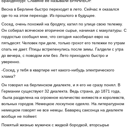
Бранденбург. Славяне ее называли БРАНИБОР.
Весна в Берлине быстро переходит в лето. Сейчас я оказался
где-то на этом переходе. Из прошлого в будущее.
Сосед, очень похожий на бродягу, катил по улице свою тележку.
Он собирал всяческое вторичное сырье, начиная с макулатуры. С
гордостью сообщил мне, что сегодня насобирал евро на
пятьдесят. Человек при деле, только грохот его тележки по утрам
спать не дает. Птицы встрепенулись после зимы. Галдели с утра
до вечера, с поводом или без. Лето приходило быстро и
уверенно.
-Сосед, у тебя в квартире нет какого-нибудь электрического
хлама?
Он говорил на берлинском диалекте, и я его не сразу понял. В
Германии существуют 32 диалекта. Ведь страна, до 1871 года,
была разделена на огромное количество княжеств и королевств,
вольных городов. Немецкое лоскутное одеяло. На литературном
немецком говорят не все немцы. Баварец саксонца на диалекте
вообще не поймет.
Помятый жизнью мужичок с жидкой бородкой, вторсырье