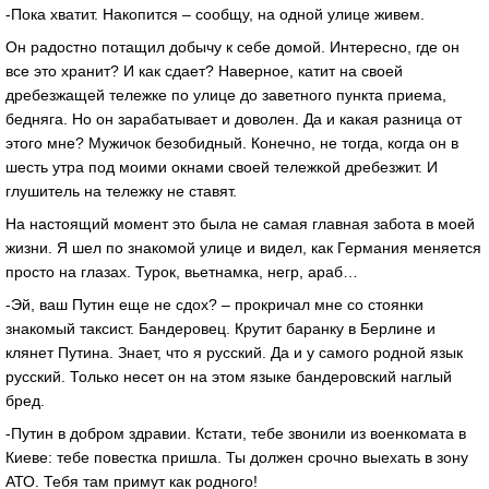
-Пока хватит. Накопится – сообщу, на одной улице живем.
Он радостно потащил добычу к себе домой. Интересно, где он
все это хранит? И как сдает? Наверное, катит на своей
дребезжащей тележке по улице до заветного пункта приема,
бедняга. Но он зарабатывает и доволен. Да и какая разница от
этого мне? Мужичок безобидный. Конечно, не тогда, когда он в
шесть утра под моими окнами своей тележкой дребезжит. И
глушитель на тележку не ставят.
На настоящий момент это была не самая главная забота в моей
жизни. Я шел по знакомой улице и видел, как Германия меняется
просто на глазах. Турок, вьетнамка, негр, араб…
-Эй, ваш Путин еще не сдох? – прокричал мне со стоянки
знакомый таксист. Бандеровец. Крутит баранку в Берлине и
клянет Путина. Знает, что я русский. Да и у самого родной язык
русский. Только несет он на этом языке бандеровский наглый
бред.
-Путин в добром здравии. Кстати, тебе звонили из военкомата в
Киеве: тебе повестка пришла. Ты должен срочно выехать в зону
АТО. Тебя там примут как родного!