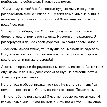
подбирать не собирался. Пусть поваляется.
-Хлама ему жалко! А собственные нудные мысли по улице
разбрасывать можно? Вчера они у тебя такие унылые были: я
ногой наступил и увяз по щиколотку! Хлам ведь не только из
вещей состоит…
Я оторопело обернулся. Старьевщик деловито копался в
барахле, сваленном в его тележку. Наверное, показалось. Я
развернулся и пошел своей дорогой. Но сзади послышалось:
-А уж если мысли тупые, то их лучше башмаками не задевать!
Продырявить можно. Вот легкие мысли, те просто в стороны
разлетаются и никакого ущерба!
А вязкие, черные и безрадостные мысли ты из своей башки гони
еще дома. А то в них даже собаки вязнут. Не отмоешь потом.
Хлам, он разный бывает.
На этот раз я оборачиваться не стал. Не мог этот спившийся
немец такое сказать. Он и слов таких не знает. Показалось.
-Ничего тебе не показалось! Я честно говорю то, что думаю. И
кроме хлама мне ничего не нужно. А ты вот считаешь что-либо