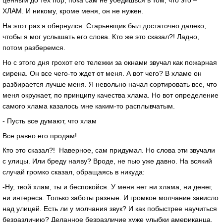
ценным до тех пор, пока сам не убедишься в том, что это –
ХЛАМ. И никому, кроме меня, он не нужен.
На этот раз я обернулся. Старьевщик был достаточно далеко,
чтобы я мог услышать его слова. Кто же это сказал?! Ладно,
потом разберемся.
Но с этого дня грохот его тележки за окнами звучал как пожарная
сирена. Он все чего-то ждет от меня. А вот чего? В хламе он
разбирается лучше меня. Я невольно начал сортировать все, что
меня окружает, по принципу качества хлама. Но вот определение
самого хлама казалось мне каким-то расплывчатым.
- Пусть все думают, что хлам
Все равно его продам!
Кто это сказал?! Наверное, сам придумал. Но слова эти звучали
с улицы. Или бреду наяву? Вроде, не пью уже давно. На всякий
случай громко сказал, обращаясь в никуда:
-Ну, твой хлам, ты и беспокойся. У меня нет ни хлама, ни денег,
ни интереса. Только заботы разные. И громкое молчание зависло
над улицей. Есть ли у молчания звук? И как побыстрее научиться
безразличию? Деланное безразличие хуже улыбки американца.