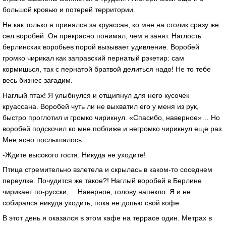
большой кровью и потерей территории.
Не как только я принялся за круассан, ко мне на столик сразу же
сел воробей. Он прекрасно понимал, чем я занят. Наглость
берлинских воробьев порой вызывает удивление. Воробей
громко чирикал как заправский пернатый рэкетир: сам
кормишься, так с пернатой братвой делиться надо! Не то тебе
весь бизнес загадим.
Наглый птах! Я улыбнулся и отщипнул для него кусочек
круассана. Воробей чуть ли не выхватил его у меня из рук,
быстро проглотил и громко чирикнул. «Спасибо, наверное»… Но
воробей подскочил ко мне поближе и негромко чирикнул еще раз.
Мне ясно послышалось:
-Ждите высокого гостя. Никуда не уходите!
Птица стремительно взлетела и скрылась в каком-то соседнем
переулке. Почудится же такое?! Наглый воробей в Берлине
чирикает по-русски,… Наверное, голову напекло. Я и не
собирался никуда уходить, пока не допью свой кофе.
В этот день я оказался в этом кафе на террасе один. Метрах в