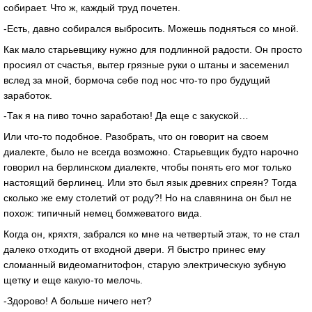
собирает. Что ж, каждый труд почетен.
-Есть, давно собирался выбросить. Можешь подняться со мной.
Как мало старьевщику нужно для подлинной радости. Он просто
просиял от счастья, вытер грязные руки о штаны и засеменил
вслед за мной, бормоча себе под нос что-то про будущий
заработок.
-Так я на пиво точно заработаю! Да еще с закуской…
Или что-то подобное. Разобрать, что он говорит на своем
диалекте, было не всегда возможно. Старьевщик будто нарочно
говорил на берлинском диалекте, чтобы понять его мог только
настоящий берлинец. Или это был язык древних спреян? Тогда
сколько же ему столетий от роду?! Но на славянина он был не
похож: типичный немец бомжеватого вида.
Когда он, кряхтя, забрался ко мне на четвертый этаж, то не стал
далеко отходить от входной двери. Я быстро принес ему
сломанный видеомагнитофон, старую электрическую зубную
щетку и еще какую-то мелочь.
-Здорово! А больше ничего нет?