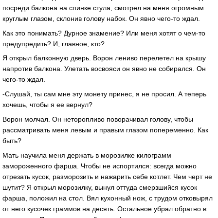
посреди балкона на спинке стула, смотрел на меня огромным
круглым глазом, склонив голову набок. Он явно чего-то ждал.
Как это понимать? Дурное знамение? Или меня хотят о чем-то
предупредить? И, главное, кто?
Я открыл балконную дверь. Ворон лениво перелетел на крышу
напротив балкона. Улетать восвояси он явно не собирался. Он
чего-то ждал.
-Слушай, ты сам мне эту монету принес, я не просил. А теперь
хочешь, чтобы я ее вернул?
Ворон молчал. Он неторопливо поворачивал голову, чтобы
рассматривать меня левым и правым глазом попеременно. Как
быть?
Мать научила меня держать в морозилке килограмм
замороженного фарша. Чтобы не испортился: всегда можно
отрезать кусок, разморозить и нажарить себе котлет. Чем черт не
шутит? Я открыл морозилку, вынул оттуда смерзшийся кусок
фарша, положил на стол. Вял кухонный нож, с трудом отковырял
от него кусочек граммов на десять. Остальное убрал обратно в