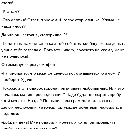
стола!
-Кто там?
-Это опять я! Ответил знакомый голос старьевщика. Хлама не
накопилось?
Да что они сегодня, сговорились?!
-Если хлам накопится, я сам тебе об этом сообщу! Через день на
улице тебя встречаю. Пока что ничего, похожего на хлам у меня
не появилось!
Он хмыкнул через домофон.
-Ну, иногда то, что кажется ценностью, оказывается хламом. И
наоборот. Удачи!
Похоже, этот подарок ворона притягивает любопытных. Или это
началась мания преследования? Надо будет проверить пробу
этой монеты. Но где? По нынешним временам это казалось
делом несложным: лавочка, торгующая монетами, находилась
недалеко.
-Добрый день! Мне подарили монету, я хотел бы проверить
пробу: золото это или сплав?