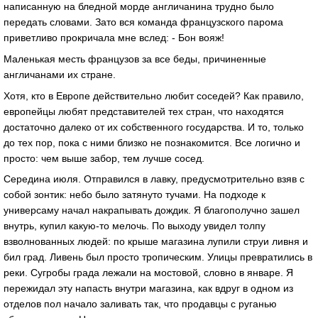
написанную на бледной морде англичанина трудно было
передать словами. Зато вся команда французского парома
приветливо прокричала мне вслед: - Бон вояж!
Маленькая месть французов за все беды, причиненные
англичанами их стране.
Хотя, кто в Европе действительно любит соседей? Как правило,
европейцы любят представителей тех стран, что находятся
достаточно далеко от их собственного государства. И то, только
до тех пор, пока с ними близко не познакомится. Все логично и
просто: чем выше забор, тем лучше сосед.
Середина июля. Отправился в лавку, предусмотрительно взяв с
собой зонтик: небо было затянуто тучами. На подходе к
универсаму начал накрапывать дождик. Я благополучно зашел
внутрь, купил какую-то мелочь. По выходу увидел толпу
взволнованных людей: по крыше магазина лупили струи ливня и
бил град. Ливень был просто тропическим. Улицы превратились в
реки. Сугробы града лежали на мостовой, словно в январе. Я
пережидал эту напасть внутри магазина, как вдруг в одном из
отделов пол начало заливать так, что продавцы с руганью