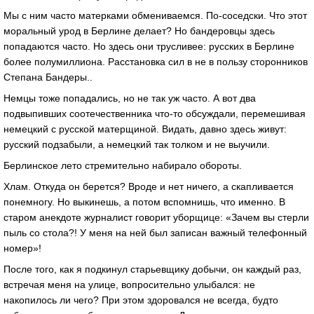
Мы с ним часто матерками обмениваемся. По-соседски. Что этот
моральный урод в Берлине делает? Но бандеровцы здесь
попадаются часто. Но здесь они трусливее: русских в Берлине
более полумиллиона. Расстановка сил в не в пользу сторонников
Степана Бандеры..
Немцы тоже попадались, но не так уж часто. А вот два
подвыпивших соотечественника что-то обсуждали, перемешивая
немецкий с русской матерщиной. Видать, давно здесь живут:
русский подзабыли, а немецкий так толком и не выучили.
Берлинское лето стремительно набирало обороты.
Хлам. Откуда он берется? Вроде и нет ничего, а скапливается
понемногу. Но выкинешь, а потом вспомнишь, что именно. В
старом анекдоте журналист говорит уборщице: «Зачем вы стерли
пыль со стола?! У меня на ней был записан важный телефонный
номер»!
После того, как я подкинул старьевщику добычи, он каждый раз,
встречая меня на улице, вопросительно улыбался: не
накопилось ли чего? При этом здоровался не всегда, будто