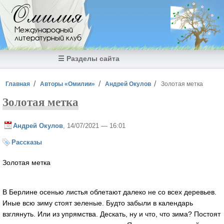
Перейти к основному содержанию
Омилия
Международный
литературный клуб
☰ Разделы сайта
Вы здесь
Главная
Авторы «Омилии»
Андрей Окулов
Золотая метка
Золотая метка
Андрей Окулов
, 14/07/2021 — 16:01
Рассказы
Золотая метка
В Берлине осенью листья облетают далеко не со всех деревьев.
Иные всю зиму стоят зеленые. Будто забыли в календарь
взглянуть. Или из упрямства. Дескать, ну и что, что зима? Постоят