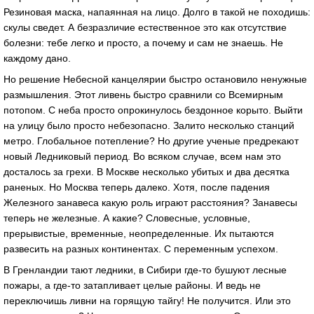
Резиновая маска, напаянная на лицо. Долго в такой не походишь:
скулы сведет. А безразличие естественное это как отсутствие
болезни: тебе легко и просто, а почему и сам не знаешь. Не
каждому дано.
Но решение Небесной канцелярии быстро остановило ненужные
размышления. Этот ливень быстро сравнили со Всемирным
потопом. С неба просто опрокинулось бездонное корыто. Выйти
на улицу было просто небезопасно. Залито несколько станций
метро. Глобальное потепление? Но другие ученые предрекают
новый Ледниковый период. Во всяком случае, всем нам это
досталось за грехи. В Москве несколько убитых и два десятка
раненых. Но Москва теперь далеко. Хотя, после падения
Железного занавеса какую роль играют расстояния? Занавесы
теперь не железные. А какие? Словесные, условные,
прерывистые, временные, неопределенные. Их пытаются
развесить на разных континентах. С переменным успехом.
В Гренландии тают ледники, в Сибири где-то бушуют лесные
пожары, а где-то затапливает целые районы. И ведь не
переключишь ливни на горящую тайгу! Не получится. Или это