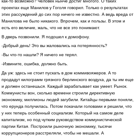
как-то возможно? Человек нынче достиг многого. О таких
проектах еще Манилов у Гоголя говорил. Только о результатах
этих рассуждений до сих пор ничего не известно. А ведь вреда от
Манилова не было никакого. Впрочем, как и пользы. В этом и
есть его величие, жаль, что не все это понимают.
В дверь позвонили. Я подошел к домофону.
-Добрый день! Это вы жаловались на потерянность?
-Вы что-то нашли? Я ничего не терял.
-Извините, ошибка, должно быть.
Да уж: здесь не стоит пускать в дом коммивояжеров. А то
продадут килограмм грязного берлинского воздуха, да ты им еще
и должен останешься. Каждый зарабатывает как умеет. Рынок.
Коммунисты вон, сколько времени строили директивную
экономику, миллионы людей загубили. Китайцы первыми поняли,
что ерунда получилась. Потом покачали головами и решили, что
у них теперь особенный социализм. Который на самом деле
капитализм, но под чутким руководством коммунистической
партии Китая. Построили рыночную экономику, тысячи
коррупционеров расстреляли, чтобы не мешали. А