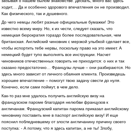
забывая о нашем былом знакомстве. Дескать, много вас здесь
ходит,… Да и особенно здорового впечатления он не производил.
Как физического, так и душевного.
До чего немцы любят разные официальные бумажки! Это
известно всему миру. Но, к их чести, следует сказать, что
немецкая бюрократия гораздо более последовательная, чем
британская. Английский чиновник с мерзкой улыбкой сделает все,
чтобы испортить тебе нервы, поскольку право на это имеет. А
немецкий будет тупо выполнять все инструкции. Насчет
чиновников отечественных говорить не приходится: о них и так
сказано предостаточно… Французы лучше – они разбираются. Но
здесь много зависит от личного обаяния клиента. Произведешь
хорошее впечатление – помогут твою задачу свести до нуля.
Конечно, если сами поймут, в чем дело.
Как-то раз мне удалось получить английскую визу на
французском пароме благодаря нелюбви французов к
англичанам. Французский капитан парома приказал английскому
чиновнику поставить мне в паспорт английскую визу! И еще
пояснил побледневшему от злости англичанину причину своего
поступка: - А потому, что я здесь капитан, а не ты! Злобу,