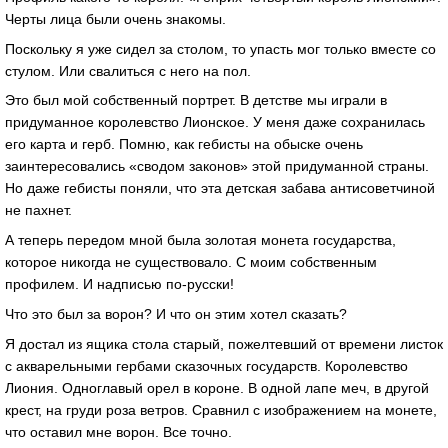
Черты лица были очень знакомы.
Поскольку я уже сидел за столом, то упасть мог только вместе со
стулом. Или свалиться с него на пол.
Это был мой собственный портрет. В детстве мы играли в
придуманное королевство Лионское. У меня даже сохранилась
его карта и герб. Помню, как гебисты на обыске очень
заинтересовались «сводом законов» этой придуманной страны.
Но даже гебисты поняли, что эта детская забава антисоветчиной
не пахнет.
А теперь передом мной была золотая монета государства,
которое никогда не существовало. С моим собственным
профилем. И надписью по-русски!
Что это был за ворон? И что он этим хотел сказать?
Я достал из ящика стола старый, пожелтевший от времени листок
с акварельными гербами сказочных государств. Королевство
Лиония. Одноглавый орел в короне. В одной лапе меч, в другой
крест, на груди роза ветров. Сравнил с изображением на монете,
что оставил мне ворон. Все точно.