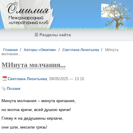
Перейти к основному содержанию
Омилия
Международный
литературный клуб
☰ Разделы сайта
Вы здесь
Главная
Авторы «Омилии»
Светлана Леонтьева
МИнута
молчания...
МИнута молчания...
Светлана Леонтьева
, 09/05/2025 — 13:10
Поэзия
Минута молчания – минута кричания,
но молча кричи, всей душою кричи!
Гляжу я на дедушкины кирзачи,
они шли, месили грязь!