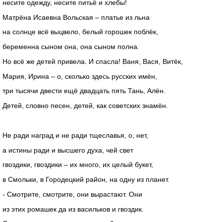
несите одежду, несите питьё и хлебы!
Матрёна Исаевна Вольская – платье из льна
на солнце всё выцвело, белый горошек поблёк,
беременна сыном она, она сыном полна.
Но всё же детей привела. И спасла! Ваня, Вася, Витёк,
Мария, Ирина – о, сколько здесь русских имён,
три тысячи двести ещё двадцать пять Тань, Алён.
Детей, словно песен, детей, как советских знамён.
Не ради наград и не ради тщеславья, о, нет,
а истины ради и высшего духа, чей свет
гвоздики, гвоздики – их много, их целый букет,
в Смольки, в Городецкий район, на одну из планет.
- Смотрите, смотрите, они вырастают. Они
из этих ромашек да из васильков и гвоздик.