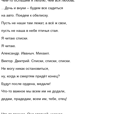
Чем-то бОльшим я люблю, чем вся любовь.
…Дочь и внуки – будем все садиться
на авто. Поедем к обелиску.
Пусть не наши там лежат, а всё ж свои,
пусть не наша в небе птичья стая.
Я читаю списки.
Я читаю.
Александр. Иваныч. Михаил.
Виктор. Дмитрий. Списки, списки, списки.
Не могу никак остановиться,
ну, когда ж смертям придёт конец?
Будут после ордена, медали!
Что-то важное мы всем им не додали,
дедам, прадедам, всем им, тебе, отец!
Что-то важное. Оно главней, нужнее,