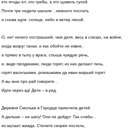
кто ягоды ел, кто грибы, а кто щавель сухой.
Почти три недели шагали…немного поспать
и снова идти: солнце, небо и ветер лихой.
О, нет ничего пострашней, чем дитя, весь в слезах, на войне,
когда вокруг танки, и как обойти не извне,
а прямо в тылу у врага, слыша чуждую речь,
и, видя гвоздиками, люди горят, из них делают печь,
горят васильками, ромашками да иван-марьей горят.
А вы мне про рай говорите…
Идти через ад! Дети – в ряд.
Деревня Смольки в Городце приютила детей.
А дальше – ни шагу! Они не дойдут. Так слабы…
их мучает жажда. Стелите скорее постель,