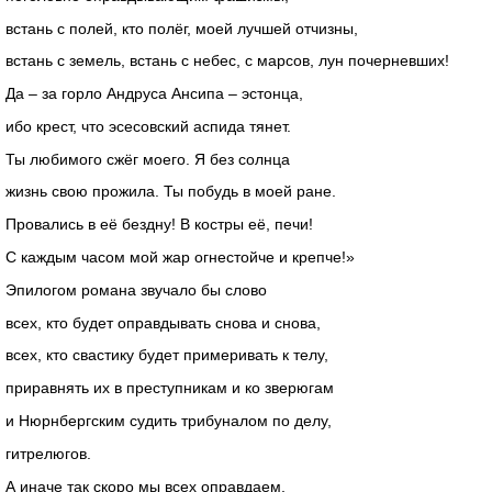
встань с полей, кто полёг, моей лучшей отчизны,
встань с земель, встань с небес, с марсов, лун почерневших!
Да – за горло Андруса Ансипа – эстонца,
ибо крест, что эсесовский аспида тянет.
Ты любимого сжёг моего. Я без солнца
жизнь свою прожила. Ты побудь в моей ране.
Провались в её бездну! В костры её, печи!
С каждым часом мой жар огнестойче и крепче!»
Эпилогом романа звучало бы слово
всех, кто будет оправдывать снова и снова,
всех, кто свастику будет примеривать к телу,
приравнять их в преступникам и ко зверюгам
и Нюрнбергским судить трибуналом по делу,
гитрелюгов.
А иначе так скоро мы всех оправдаем,