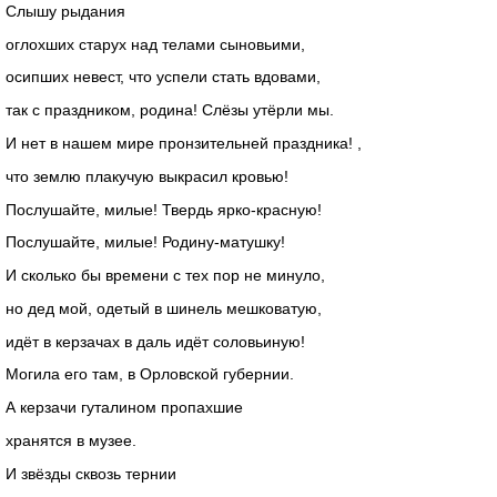
Слышу рыдания
оглохших старух над телами сыновьими,
осипших невест, что успели стать вдовами,
так с праздником, родина! Слёзы утёрли мы.
И нет в нашем мире пронзительней праздника! ,
что землю плакучую выкрасил кровью!
Послушайте, милые! Твердь ярко-красную!
Послушайте, милые! Родину-матушку!
И сколько бы времени с тех пор не минуло,
но дед мой, одетый в шинель мешковатую,
идёт в керзачах в даль идёт соловьиную!
Могила его там, в Орловской губернии.
А керзачи гуталином пропахшие
хранятся в музее.
И звёзды сквозь тернии