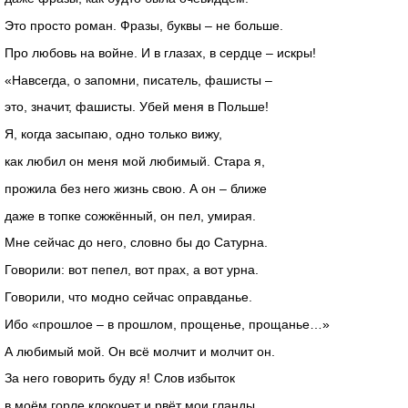
Это просто роман. Фразы, буквы – не больше.
Про любовь на войне. И в глазах, в сердце – искры!
«Навсегда, о запомни, писатель, фашисты –
это, значит, фашисты. Убей меня в Польше!
Я, когда засыпаю, одно только вижу,
как любил он меня мой любимый. Стара я,
прожила без него жизнь свою. А он – ближе
даже в топке сожжённый, он пел, умирая.
Мне сейчас до него, словно бы до Сатурна.
Говорили: вот пепел, вот прах, а вот урна.
Говорили, что модно сейчас оправданье.
Ибо «прошлое – в прошлом, прощенье, прощанье…»
А любимый мой. Он всё молчит и молчит он.
За него говорить буду я! Слов избыток
в моём горле клокочет и рвёт мои гланды,