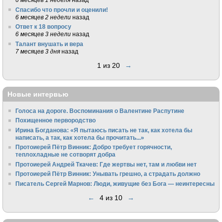
Спасибо что прочли и оценили!
6 месяцев 2 недели
назад
Ответ к 18 вопросу
6 месяцев 3 недели
назад
Талант внушать и вера
7 месяцев 3 дня
назад
1 из 20
→
Новые интервью
Голоса на дороге. Воспоминания о Валентине Распутине
Похищенное первородство
Ирина Богданова: «Я пытаюсь писать не так, как хотела бы
написать, а так, как хотела бы прочитать...»
Протоиерей Пётр Винник: Добро требует горячности,
теплохладные не сотворят добра
Протоиерей Андрей Ткачев: Где жертвы нет, там и любви нет
Протоиерей Пётр Винник: Унывать грешно, а страдать должно
Писатель Сергей Марнов: Люди, живущие без Бога — неинтересны
←
4 из 10
→