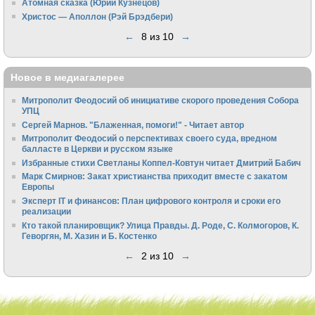
Атомная сказка (Юрий Кузнецов)
Христос — Аполлон (Рэй Брэдбери)
←
8 из 10
→
Новое в медиагалерее
Митрополит Феодосий об инициативе скорого проведения Собора
УПЦ
Сергей Марнов. "Блаженная, помоги!" - Читает автор
Митрополит Феодосий о перспективах своего суда, вредном
балласте в Церкви и русском языке
Избранные стихи Светланы Коппел-Ковтун читает Дмитрий Бабич
Марк Смирнов: Закат христианства приходит вместе с закатом
Европы
Эксперт IT и финансов: План цифрового контроля и сроки его
реализации
Кто такой планировщик? Улица Правды. Д. Роде, С. Колмогоров, К.
Геворгян, М. Хазин и Б. Костенко
←
2 из 10
→