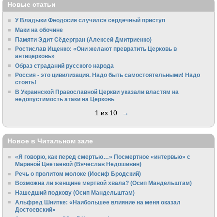
Новые статьи
У Владыки Феодосия случился сердечный приступ
Маки на обочине
Памяти Эдит Сёдергран (Алексей Дмитриенко)
Ростислав Ищенко: «Они желают превратить Церковь в
антицерковь»
Образ страданий русского народа
Россия - это цивилизация. Надо быть самостоятельными! Надо
стоять!
В Украинской Православной Церкви указали властям на
недопустимость атаки на Церковь
1 из 10
→
Новое в Читальном зале
«Я говорю, как перед смертью…» Посмертное «интервью» с
Мариной Цветаевой (Вячеслав Недошивин)
Речь о пролитом молоке (Иосиф Бродский)
Возможна ли женщине мертвой хвала? (Осип Мандельштам)
Нашедший подкову (Осип Мандельштам)
Альфред Шнитке: «Наибольшее влияние на меня оказал
Достоевский»