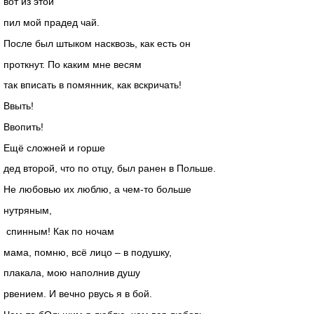
вот из этой
пил мой прадед чай.
После был штыком насквозь, как есть он
проткнут. По каким мне весям
так вписать в помянник, как вскричать!
Ввыть!
Ввопить!
Ещё сложней и горше
дед второй, что по отцу, был ранен в Польше.
Не любовью их люблю, а чем-то больше
нутряным,
спинным! Как по ночам
мама, помню, всё лицо – в подушку,
плакала, мою наполнив душу
рвением. И вечно рвусь я в бой.