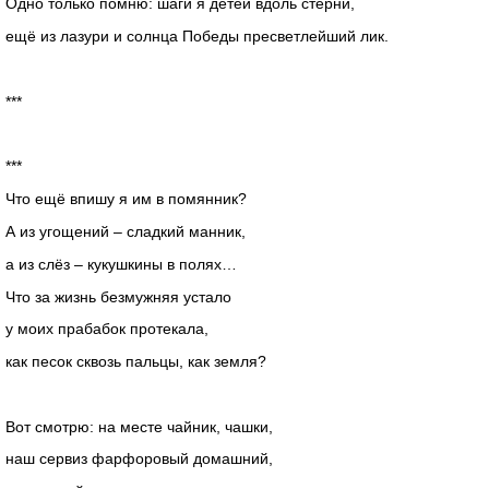
Одно только помню: шаги я детей вдоль стерни,
ещё из лазури и солнца Победы пресветлейший лик.
***
***
Что ещё впишу я им в помянник?
А из угощений – сладкий манник,
а из слёз – кукушкины в полях…
Что за жизнь безмужняя устало
у моих прабабок протекала,
как песок сквозь пальцы, как земля?
Вот смотрю: на месте чайник, чашки,
наш сервиз фарфоровый домашний,