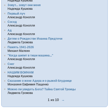
Надежда Кушкова
Зовут... зовут они меня
Надежда Кушкова
Первый луч
Александр Конопля
Сосед
Александр Конопля
Ад
Александр Конопля
Детям о Рождестве Иоанна Предтечи
Людмила Громова
Память 1941-2026
Михаил Малеин
"Когда шипит в тиши машина..."
Александр Конопля
Снег
Александр Конопля
НАШИМ ВОИНАМ
Надежда Кушкова
Сказание о жене Адера и о рыжей блуднице
Монахиня Евфимия Пащенко
Можно ли увидеть Бога? Тайна Святой Троицы
Людмила Громова
1 из 10
→