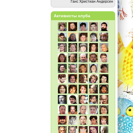
Ганс Христиан Андерсен
Активисты клуба