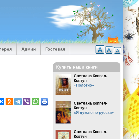
лерея
Админ
Гостевая
Купить наши книги
Светлана Коппел-
Ковтун
«Полотно»
Светлана Коппел-
Ковтун
«Я думаю по-русски»
Светлана Коппел-
Ковтун