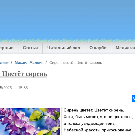
тервью
Статьи
Читальный зал
О клубе
Медиага
илии»
Михаил Малеин
Сирень цветёт. Цветёт сирень
. Цветёт сирень
05/2026 — 15:53
Сирень цветёт. Цветёт сирень.
Хотя, быть может, это не цветенье,
а только увядающая тень,
Небесной красоты прикосновенье.