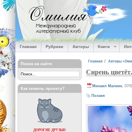
Перейти к основному содержанию
Омилия
Международный
литературный клуб
Главная
Рубрики
Авторы
Книги
Ин
Вы здесь
Главная
Авторы «Ом
Поиск на сайте
Сирень цветёт
Михаил Малеин
, 07/
Как помочь проекту?
Поэзия
ДОРОГИЕ ДРУЗЬЯ!