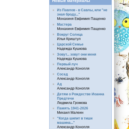
Новые материалы
Из Павлов - в Савлы, или "не
зная броду..."
Монахиня Евфимия Пащенко
Мастера
Монахиня Евфимия Пащенко
Вокруг Солнца
Илья Криштул
Царской Семье
Надежда Кушкова
Зовут... зовут они меня
Надежда Кушкова
Первый луч
Александр Конопля
Сосед
Александр Конопля
Ад
Александр Конопля
Детям о Рождестве Иоанна
Предтечи
Людмила Громова
Память 1941-2026
Михаил Малеин
"Когда шипит в тиши
машина..."
Александр Конопля