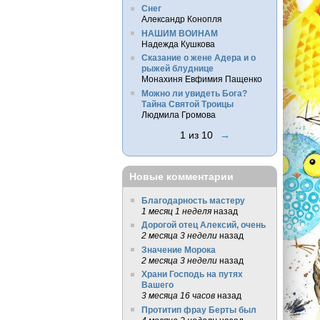
Снег
Александр Конопля
НАШИМ ВОИНАМ
Надежда Кушкова
Сказание о жене Адера и о
рыжей блуднице
Монахиня Евфимия Пащенко
Можно ли увидеть Бога?
Тайна Святой Троицы
Людмила Громова
1 из 10
→
Новые комментарии
Благодарность мастеру
1 месяц 1 неделя
назад
Дорогой отец Алексий, очень
2 месяца 3 недели
назад
Значение Морока
2 месяца 3 недели
назад
Храни Господь на путях
Вашего
3 месяца 16 часов
назад
Протитип фрау Берты был