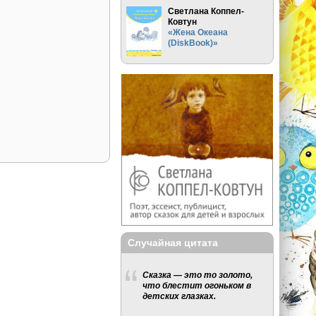
Светлана Коппел-
Ковтун
«Жена Океана
(DiskBook)»
Случайная цитата
Сказка — это то золото,
что блестит огоньком в
детских глазках.