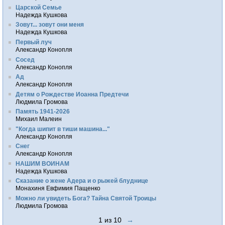
Царской Семье
Надежда Кушкова
Зовут... зовут они меня
Надежда Кушкова
Первый луч
Александр Конопля
Сосед
Александр Конопля
Ад
Александр Конопля
Детям о Рождестве Иоанна Предтечи
Людмила Громова
Память 1941-2026
Михаил Малеин
"Когда шипит в тиши машина..."
Александр Конопля
Снег
Александр Конопля
НАШИМ ВОИНАМ
Надежда Кушкова
Сказание о жене Адера и о рыжей блуднице
Монахиня Евфимия Пащенко
Можно ли увидеть Бога? Тайна Святой Троицы
Людмила Громова
1 из 10
→