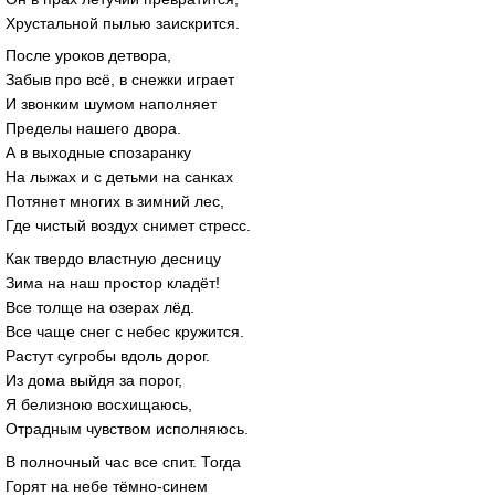
Хрустальной пылью заискрится.
После уроков детвора,
Забыв про всё, в снежки играет
И звонким шумом наполняет
Пределы нашего двора.
А в выходные спозаранку
На лыжах и с детьми на санках
Потянет многих в зимний лес,
Где чистый воздух снимет стресс.
Как твердо властную десницу
Зима на наш простор кладёт!
Все толще на озерах лёд.
Все чаще снег с небес кружится.
Растут сугробы вдоль дорог.
Из дома выйдя за порог,
Я белизною восхищаюсь,
Отрадным чувством исполняюсь.
В полночный час все спит. Тогда
Горят на небе тёмно-синем