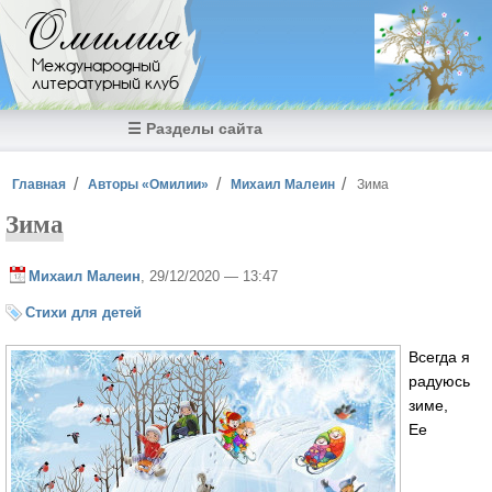
Перейти к основному содержанию
Омилия
Международный
литературный клуб
☰ Разделы сайта
Вы здесь
Главная
Авторы «Омилии»
Михаил Малеин
Зима
Зима
Михаил Малеин
, 29/12/2020 — 13:47
Стихи для детей
Всегда я
радуюсь
зиме,
Ее