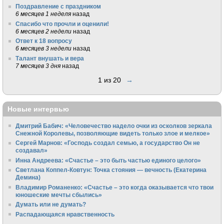
Поздравление с праздником
6 месяцев 1 неделя
назад
Спасибо что прочли и оценили!
6 месяцев 2 недели
назад
Ответ к 18 вопросу
6 месяцев 3 недели
назад
Талант внушать и вера
7 месяцев 3 дня
назад
1 из 20
→
Новые интервью
Дмитрий Бабич: «Человечество надело очки из осколков зеркала
Снежной Королевы, позволяющие видеть только злое и мелкое»
Сергей Марнов: «Господь создал семью, а государство Он не
создавал»
Инна Андреева: «Счастье – это быть частью единого целого»
Светлана Коппел-Ковтун: Точка стояния — вечность (Екатерина
Демина)
Владимир Романенко: «Счастье – это когда оказывается что твои
юношеские мечты сбылись»
Думать или не думать?
Распадающаяся нравственность