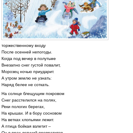
торжественному входу
После осенней непогоды.
Когда под вечер в полутьме
Внезапно снег густой повалит,
Морозец ночью приударит.
А утром землю не узнать:
Наряд белее не соткать.
На солнце блещущим покровом
Снег расстелился на полях,
Реки пологих берегах,
На крышах. И в бору сосновом
На ветках хлопьями лежит.
А птица бойкая взлетит –
Он в прах летучий превратится,