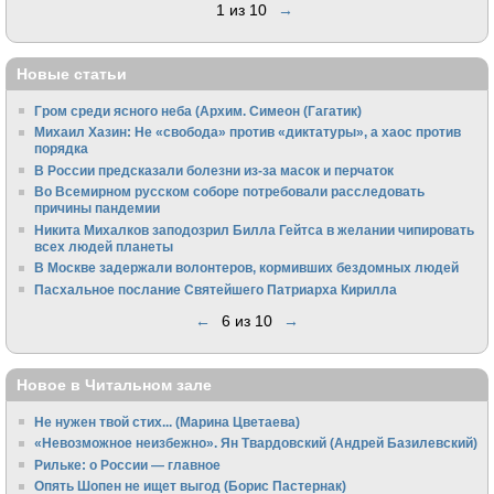
1 из 10
→
Новые статьи
Гром среди ясного неба (Архим. Симеон (Гагатик)
Михаил Хазин: Не «свобода» против «диктатуры», а хаос против
порядка
В России предсказали болезни из-за масок и перчаток
Во Всемирном русском соборе потребовали расследовать
причины пандемии
Никита Михалков заподозрил Билла Гейтса в желании чипировать
всех людей планеты
В Москве задержали волонтеров, кормивших бездомных людей
Пасхальное послание Святейшего Патриарха Кирилла
←
6 из 10
→
Новое в Читальном зале
Не нужен твой стих... (Марина Цветаева)
«Невозможное неизбежно». Ян Твардовский (Андрей Базилевский)
Рильке: о России — главное
Опять Шопен не ищет выгод (Борис Пастернак)