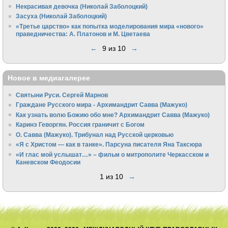
Некрасивая девочка (Николай Заболоцкий)
Засуха (Николай Заболоцкий)
«Третье царство» как попытка моделирования мира «нового»
праведничества: А. Платонов и М. Цветаева
←
9 из 10
→
Новое в медиагалерее
Святыни Руси. Сергей Марнов
Граждане Русского мира - Архимандрит Савва (Мажуко)
Как узнать волю Божию обо мне? Архимандрит Савва (Мажуко)
Каринэ Геворгян. Россия граничит с Богом
О. Савва (Мажуко). Трибунал над Русской церковью
«Я с Христом — как в танке». Парсуна писателя Яна Таксюра
«И глас мой услышат…» – фильм о митрополите Черкасском и
Каневском Феодосии
1 из 10
→