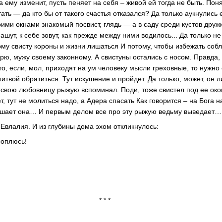
 ему изменит, пусть пеняет на себя – живой ей тогда не быть. Пон
ать — да кто бы от такого счастья отказался? Да только аукнулис
оими окнами знакомый посвист, глядь — а в саду среди кустов друж
ашут, к себе зовут, как прежде между ними водилось... Да только не
ому свисту короны и жизни лишаться И потому, чтобы избежать соб
царю, мужу своему законному. А свистуны остались с носом. Правда, 
то, если, мол, приходят на ум человеку мысли греховные, то нужно 
твой обратиться. Тут искушение и пройдет. Да только, может, он л
м свою любовницу рыжую вспоминал. Поди, тоже свистел под ее око
 тут не молиться надо, а Адера спасать Как говорится – на Бога н
лошает она… И первым делом все про эту рыжую ведьму выведает…
 Евлалия. И из глубины дома эхом откликнулось:
ороплюсь!
* *