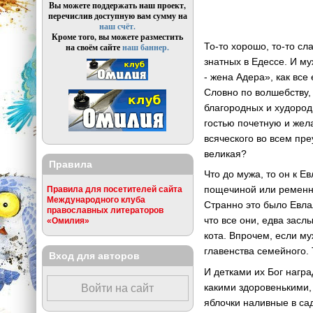
Вы можете поддержать наш проект,
перечислив доступную вам сумму на
наш счёт.
Кроме того, вы можете разместить
То-то хорошо, то-то с
на своём сайте
наш баннер.
знатных в Едессе. И му
- жена Адера», как все
Словно по волшебству,
благородных и худород
гостью почетную и жел
всяческого во всем пре
великая?
Правила
Что до мужа, то он к Е
пощечиной или ременной
Правила для посетителей сайта
Международного клуба
Странно это было Евла
православных литераторов
что все они, едва засл
«Омилия»
кота. Впрочем, если му
главенства семейного. Т
Вход для авторов
И детками их Бог награ
какими здоровенькими,
Войти на сайт
яблочки наливные в са