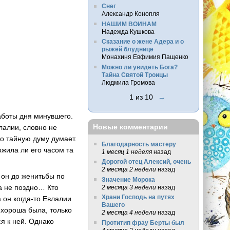
Снег
Александр Конопля
НАШИМ ВОИНАМ
Надежда Кушкова
Сказание о жене Адера и о
рыжей блуднице
Монахиня Евфимия Пащенко
Можно ли увидеть Бога?
Тайна Святой Троицы
Людмила Громова
1 из 10
→
заботы дня минувшего.
Новые комментарии
влалии, словно не
то тайную думу думает.
Благодарность мастеру
ожила ли его часом та
1 месяц 1 неделя
назад
Дорогой отец Алексий, очень
2 месяца 2 недели
назад
 он до женитьбы по
Значение Морока
а не поздно… Кто
2 месяца 3 недели
назад
Храни Господь на путях
а он когда-то Евлалии
Вашего
 хороша была, только
2 месяца 4 недели
назад
я к ней. Однако
Протитип фрау Берты был