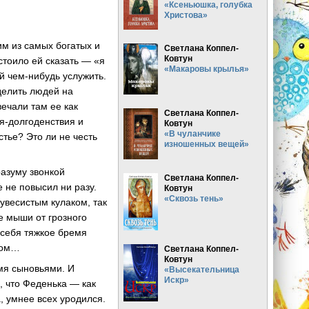
«Ксеньюшка, голубка
Христова»
им из самых богатых и
Светлана Коппел-
Ковтун
стоило ей сказать — «я
«Макаровы крылья»
ей чем-нибудь услужить.
делить людей на
ечали там ее как
Светлана Коппел-
я-долгоденствия и
Ковтун
«В чуланчике
стье? Это ли не честь
изношенных вещей»
разуму звонкой
Светлана Коппел-
 не повысил ни разу.
Ковтун
«Сквозь тень»
увесистым кулаком, так
ие мыши от грозного
 себя тяжкое бремя
 том…
Светлана Коппел-
Ковтун
емя сыновьями. И
«Высекательница
Искр»
, что Феденька — как
 умнее всех уродился.