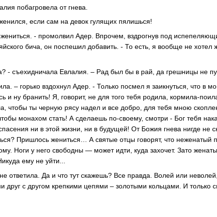
алия побагровела от гнева.
 женился, если сам на девок гулящих пялишься!
бе жениться. - промолвил Адер. Впрочем, вздрогнув под испепеляю
яйского бича, он поспешил добавить. - То есть, я вообще не хотел 
, а? - съехидничала Евлалия. – Рад был бы в рай, да грешницы не п
ла. – горько вздохнул Адер. - Только посмел я заикнуться, что в мо
ь и ну бранить! Я, говорит, не для того тебя родила, кормила-пои
ла, чтобы ты черную рясу надел и все добро, для тебя мною скопл
чтобы монахом стать! А сделаешь по-своему, смотри - Бог тебя нак
спасения ни в этой жизни, ни в будущей! От Божия гнева нигде не 
ться? Пришлось жениться… А святые отцы говорят, что неженатый 
му. Ноги у него свободны — может идти, куда захочет. Зато женаты
икуда ему не уйти...
не ответила. Да и что тут скажешь? Все правда. Волей или неволей
ни друг с другом крепкими цепями – золотыми кольцами. И только с