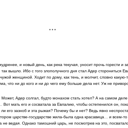
* *
мудренее, и новый день, как река текучая, уносит прочь горести и 
е так вышло. Ибо с того злополучного дня стал Адер сторониться Е
чужой женщиной. Ходит по дому, как тень, и молчит, словно какую-
ума, что ни до кого и ни до чего ему больше дела нет. Уж не привор
? Может, Адер солгал, будто монахом стать хотел? А на самом деле
 Вот мать его и сосватала за Евлалию, чтобы остепенился он, пок
х ли его зазноб и эта рыжая? Почему бы и нет? Ведь явно неспрост
котором царстве-государстве жила-была одна красавица… и всем-то
а не ведая. Однако тамошний царь, не посмотрев на это, посваталс