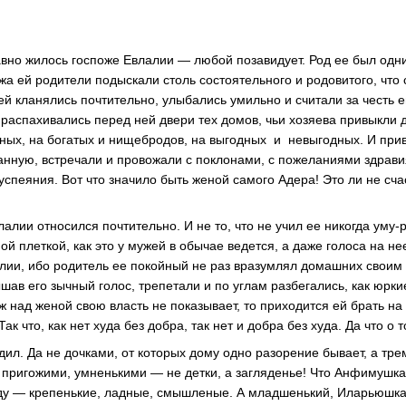
лавно жилось госпоже Евлалии — любой позавидует. Род ее был одн
жа ей родители подыскали столь состоятельного и родовитого, что 
 ей кланялись почтительно, улыбались умильно и считали за честь 
 распахивались перед ней двери тех домов, чьи хозяева привыкли 
ных, на богатых и нищебродов, на выгодных и невыгодных. И прив
анную, встречали и провожали с поклонами, с пожеланиями здрави
успеяния. Вот что значило быть женой самого Адера! Это ли не сча
влалии относился почтительно. И не то, что не учил ее никогда уму-
 плеткой, как это у мужей в обычае ведется, а даже голоса на нее
лии, ибо родитель ее покойный не раз вразумлял домашних своим 
ышав его зычный голос, трепетали и по углам разбегались, как юрк
ж над женой свою власть не показывает, то приходится ей брать на
ак что, как нет худа без добра, так нет и добра без худа. Да что о
дил. Да не дочками, от которых дому одно разорение бывает, а тр
 пригожими, умненькими — не детки, а загляденье! Что Анфимушка
ду — крепенькие, ладные, смышленые. А младшенький, Иларьюшка,