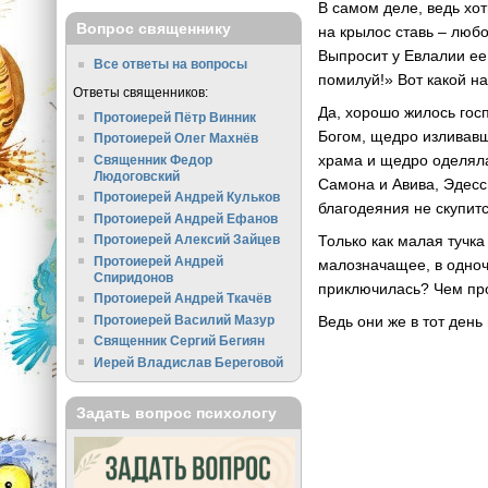
В самом деле, ведь хот
Вопрос священнику
на крылос ставь – любог
Выпросит у Евлалии ее
Все ответы на вопросы
помилуй!» Вот какой н
Ответы священников:
Да, хорошо жилось гос
Протоиерей Пётр Винник
Богом, щедро изливавш
Протоиерей Олег Махнёв
храма и щедро оделяла
Священник Федор
Людоговский
Самона и Авива, Эдесс
Протоиерей Андрей Кульков
благодеяния не скупитс
Протоиерей Андрей Ефанов
Только как малая тучк
Протоиерей Алексий Зайцев
Протоиерей Андрей
малозначащее, в одноч
Спиридонов
приключилась? Чем пр
Протоиерей Андрей Ткачёв
Ведь они же в тот день
Протоиерей Василий Мазур
Священник Сергий Бегиян
Иерей Владислав Береговой
Задать вопрос психологу
* 