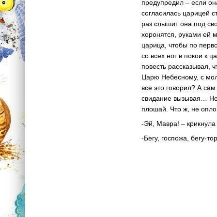
предупредил – если она
согласилась царицей ст
раз слышит она под св
хоронятся, руками ей м
царица, чтобы по перв
со всех ног в покои к 
повесть рассказывал, ч
Царю Небесному, с моли
все это говорил? А са
свидание вызывая… Нет,
плошай. Что ж, не оп
-Эй, Мавра! – крикнула
-Бегу, госпожа, бегу-т
* 