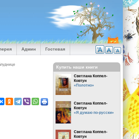
лерея
Админ
Гостевая
блуднице
Купить наши книги
Светлана Коппел-
Ковтун
«Полотно»
Светлана Коппел-
Ковтун
«Я думаю по-русски»
Светлана Коппел-
Ковтун