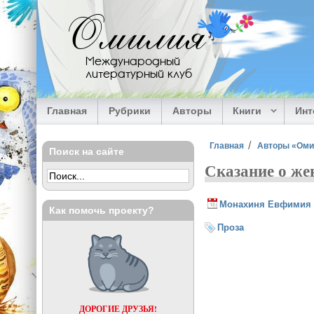
Перейти к основному содержанию
Омилия
Международный
литературный клуб
Главная
Рубрики
Авторы
Книги
Ин
Вы здесь
Главная
Авторы «Ом
Поиск на сайте
Сказание о же
Монахиня Евфимия
Как помочь проекту?
Проза
СКАЗАНИЕ О 
ДОРОГИЕ ДРУЗЬЯ!