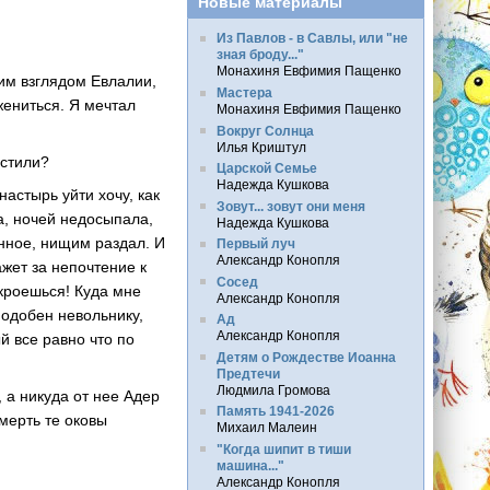
Новые материалы
Из Павлов - в Савлы, или "не
зная броду..."
Монахиня Евфимия Пащенко
щим взглядом Евлалии,
Мастера
жениться. Я мечтал
Монахиня Евфимия Пащенко
Вокруг Солнца
Илья Криштул
устили?
Царской Семье
Надежда Кушкова
настырь уйти хочу, как
Зовут... зовут они меня
ла, ночей недосыпала,
Надежда Кушкова
енное, нищим раздал. И
Первый луч
Александр Конопля
ажет за непочтение к
Сосед
скроешься! Куда мне
Александр Конопля
подобен невольнику,
Ад
Александр Конопля
й все равно что по
Детям о Рождестве Иоанна
Предтечи
Людмила Громова
, а никуда от нее Адер
Память 1941-2026
мерть те оковы
Михаил Малеин
"Когда шипит в тиши
машина..."
Александр Конопля