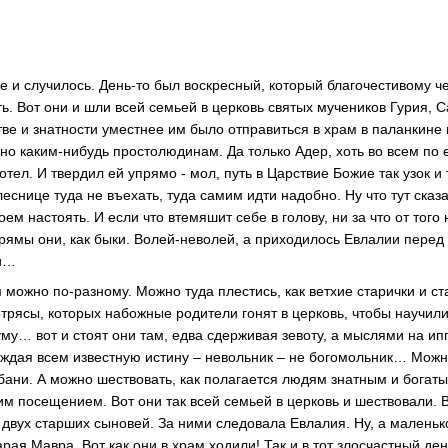
се и случилось. День-то был воскресный, который благочестивому ч
ь. Вот они и шли всей семьей в церковь святых мучеников Гурия, 
тве и знатности уместнее им было отправиться в храм в паланкине 
но каким-нибудь простолюдинам. Да только Адер, хоть во всем по е
отел. И твердил ей упрямо - мол, путь в Царствие Божие так узок и 
леснице туда не въехать, туда самим идти надобно. Ну что тут сказ
оем настоять. И если что втемяшит себе в голову, ни за что от того
прямы они, как быки. Волей-неволей, а приходилось Евлалии перед 
ьи…
 можно по-разному. Можно туда плестись, как ветхие старички и с
трясы, которых набожные родители гонят в церковь, чтобы научили
уму… вот и стоят они там, едва сдерживая зевоту, а мыслями на и
рждая всем известную истину – невольник – не богомольник… Можно
 бани. А можно шествовать, как полагается людям знатным и богат
им посещением. Вот они так всей семьей в церковь и шествовали. 
и двух старших сыновей. За ними следовала Евлалия. Ну, а малень
тарая Мавра. Вот как они в храм ходили! Так и в тот злосчастный д