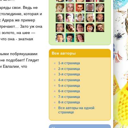
аряды свои. Ведь не
остолюдинке, которая и
 с Адера же пример
стречают… Зато уж она
х золото, на шее —
что она - знатная
Все авторы
ряными побрякушками
не подобает! Глядит
1-я страница
и Евлалии, что
2-я страница
3-я страница
4-я страница
5-я страница
6-я страница
7-я страница
8-я страница
Все авторы на одной
странице