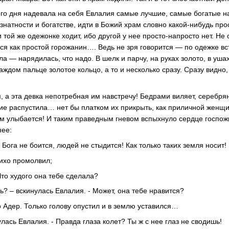
ого дня надевала на себя Евлалия самые лучшие, самые богатые н
 знатности и богатстве, идти в Божий храм словно какой-нибудь пр
 и той же одежонке ходит, ибо другой у нее просто-напросто нет. Не
тся как простой горожанин…. Ведь не зря говорится — по одежке в
ла — нарядилась, что надо. В шелк и парчу, на руках золото, в уша
аждом пальце золотое кольцо, а то и несколько сразу. Сразу видно, 
ам, а эта девка непотребная им навстречу! Бедрами виляет, сереб
жие распустила… нет бы платком их прикрыть, как приличной женщи
м улыбается! И таким праведным гневом вспыхнуло сердце госпож
нее:
 Бога не боится, людей не стыдится! Как только таких земля носит!
тихо промолвил;
Что худого она тебе сделала?
? – вскинулась Евлалия. - Может, она тебе нравится?
о Адер. Только голову опустил и в землю уставился…
лась Евлалия. - Правда глаза колет? Ты ж с нее глаз не сводишь!