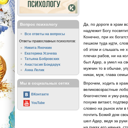
Да, по дороге в храм в
Вопрос психологу
надлежит Богу посвятит
Все ответы на вопросы
Конечно, при их богатс
Ответы православных психологов:
пешком туда идти, слов
Никита Яночкин
об этом и слышать не х
Екатерина Усачева
плечах рабов, ни на ко
Татьяна Бобровских
был Адер, а умел на св
Анастасия Бондарук
мужчин то в обычае, у
Анна Лелик
никак, муж, глава сем
Впрочем, ходить в храм
Мы в социальных сетях
великовозрастные лобо
ВКонтакте
благочестию и уму-раз
похуже витают, подтве
YouTube
словно на рынок или в
почтить Божий дом сво
шел Адер, ведя за рук
на руках его нянька, с