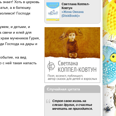
ь знает! Хоть в церковь
Светлана Коппел-
ратья, а в батюшку.
Ковтун
«Жена Океана
омолимся! Господи
(DiskBook)»
ужем, и детьми, и
а свечи и елей для
 храм мучеников Гурия,
ади Господа на дары и
событие, на вид
 с ней такая напасть
Случайная цитата
Строя свою жизнь на
слезах других, о счастье
мечтать не приходится.