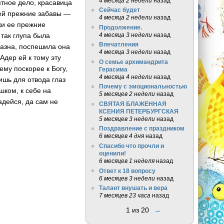
4 месяца 2 недели
назад
ятное дело, красавица
Сейчас будет
ь ей прежние забавы —
4 месяца 2 недели
назад
ки ее прежние
Продолжение.
4 месяца 3 недели
назад
 так глупа была
Впечатления
лазна, поспешила она
4 месяца 3 недели
назад
Адер ей к тому эту
О семье архимандрита
ему поскорее к Богу,
Герасима
4 месяца 4 недели
назад
ишь для отвода глаз
Почему с эмоциональностью
шком, к себе на
5 месяцев 2 недели
назад
адейся, да сам не
СВЯТАЯ БЛАЖЕННАЯ
КСЕНИЯ ПЕТЕРБУРГСКАЯ
5 месяцев 3 недели
назад
Поздравление с праздником
6 месяцев 4 дня
назад
Спасибо что прочли и
оценили!
6 месяцев 1 неделя
назад
Ответ к 18 вопросу
6 месяцев 3 недели
назад
Талант внушать и вера
7 месяцев 23 часа
назад
1 из 20
→