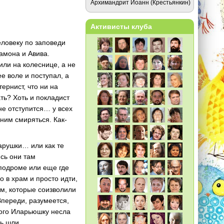
Архимандрит Иоанн (Крестьянкин)
Активисты клуба
еловеку по заповеди
Самона и Авива.
или на колеснице, а не
е воле и поступал, а
тернист, что ни на
ать? Хоть и покладист
 не отступится… у всех
ним смиряться. Как-
тарушки… или как те
сь они там
пподроме или еще где
 в храм и просто идти,
ым, которые соизволили
Впереди, разумеется,
кого Иларьюшку несла
ень шли…