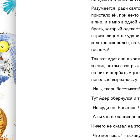
Разумеется, ради свят
пристало ей, при ее-то
в пир, и в мир в одной
брать, который одевае
в грязь лицом не удари
золотое ожерелье, на к
госпожа!
Так вот, идут они в хр
звенит, патлы свои ры
на них и щербатым рто
невольно вырвалось у 
-Ишь, тварь бесстыжая!
Тут Адер обернулся и 
-Не суди ее, Евлалия. 
-А ты что ее защищаешь
Ничего не сказал на эт
-Что молчишь? – вскину