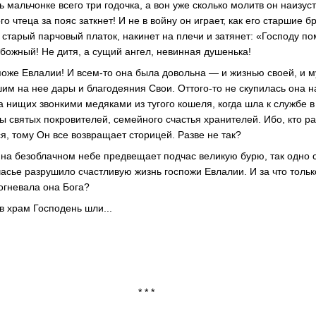
ь мальчонке всего три годочка, а вон уже сколько молитв он наизуст
о чтеца за пояс заткнет! И не в войну он играет, как его старшие б
 старый парчовый платок, накинет на плечи и затянет: «Господу п
абожный! Не дитя, а сущий ангел, невинная душенька!
поже Евлалии! И всем-то она была довольна — и жизнью своей, и м
им на нее дары и благодеяния Свои. Оттого-то не скупилась она н
 нищих звонкими медяками из тугого кошеля, когда шла к службе в
ы святых покровителей, семейного счастья хранителей. Ибо, кто р
я, тому Он все возвращает сторицей. Разве не так?
а на безоблачном небе предвещает подчас великую бурю, так одно 
асье разрушило счастливую жизнь госпожи Евлалии. И за что только
огневала она Бога?
 в храм Господень шли...
* *