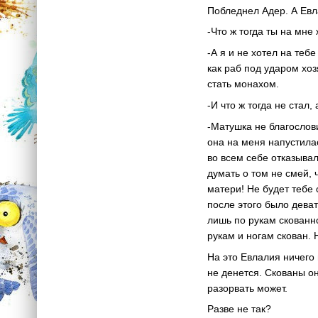
Побледнел Адер. А Евл
-Что ж тогда ты на мне
-А я и не хотел на те
как раб под ударом хоз
стать монахом.
-И что ж тогда не стал
-Матушка не благослови
она на меня напустилас
во всем себе отказыва
думать о том не смей, 
матери! Не будет тебе 
после этого было дева
лишь по рукам скованно
рукам и ногам скован. Н
На это Евлалия ничего 
не денется. Скованы о
разорвать может.
Разве не так?