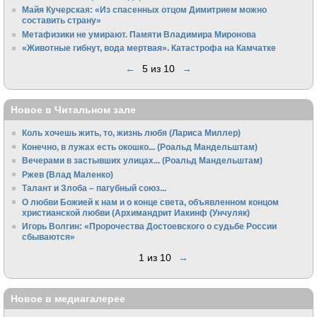
Майя Кучерская: «Из спасенных отцом Димитрием можно
составить страну»
Метафизики не умирают. Памяти Владимира Миронова
«Животные гибнут, вода мертвая». Катастрофа на Камчатке
←
5 из 10
→
Новое в Читальном зале
Коль хочешь жить, то, жизнь любя (Лариса Миллер)
Конечно, в лужах есть окошко... (Роальд Мандельштам)
Вечерами в застывших улицах... (Роальд Мандельштам)
Ржев (Влад Маленко)
Талант и Злоба – пагубный союз...
О любви Божией к нам и о конце света, объявленном концом
христианской любви (Архимандрит Иакинф (Унчуляк)
Игорь Волгин: «Пророчества Достоевского о судьбе России
сбываются»
1 из 10
→
Новое в медиагалерее