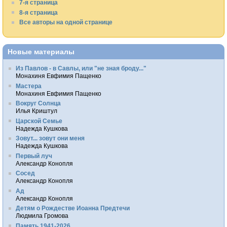
7-я страница
8-я страница
Все авторы на одной странице
Новые материалы
Из Павлов - в Савлы, или "не зная броду..."
Монахиня Евфимия Пащенко
Мастера
Монахиня Евфимия Пащенко
Вокруг Солнца
Илья Криштул
Царской Семье
Надежда Кушкова
Зовут... зовут они меня
Надежда Кушкова
Первый луч
Александр Конопля
Сосед
Александр Конопля
Ад
Александр Конопля
Детям о Рождестве Иоанна Предтечи
Людмила Громова
Память 1941-2026