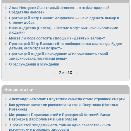
Алла Немцова: Счастливый человек — это благодарный
Создателю человек
Протоиерей Пётр Винник: Искушение — шанс сделать выбор в
сторону добра
Инна Андреева (Сапега): «Святые могут быть очень близкими
людьми»
Может ли море состоять сплошь из «Девятых валов»?
Протоиерей Пётр Винник: «Для любящего отца мы всегда будем
детьми, несмотря на возраст»
Протоиерей Андрей Спиридонов: «Озабоченность собой
замаскирована лозунгами веры»
О рассуждении и осуждении
←
2 из 10
→
Новые статьи
Александр Асмолов: Отсутствие смысла стало страшнее смерти
Как русские писатели распахивали «окна Овертона» (Наталья
Иртенина)
Митрополит Бориспольский и Броварской Антоний: Визит
Патриарха Варфоломея в Киев опасен
Против этой эпидемии есть только одно лекарство - быть
психически и морально здоровым