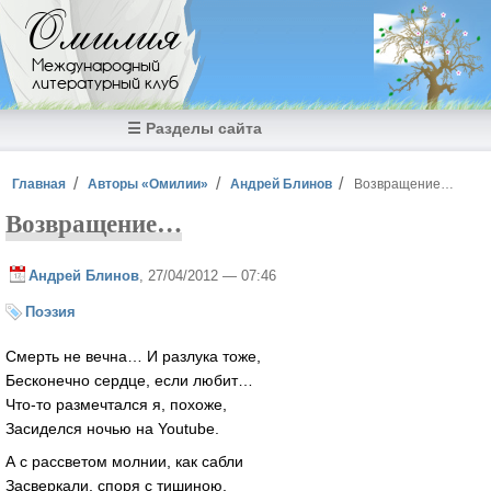
Перейти к основному содержанию
Омилия
Международный
литературный клуб
☰ Разделы сайта
Вы здесь
Главная
Авторы «Омилии»
Андрей Блинов
Возвращение…
Возвращение…
Андрей Блинов
, 27/04/2012 — 07:46
Поэзия
Смерть не вечна… И разлука тоже,
Бесконечно сердце, если любит…
Что-то размечтался я, похоже,
Засиделся ночью на Youtube.
А с рассветом молнии, как сабли
Засверкали, споря с тишиною,