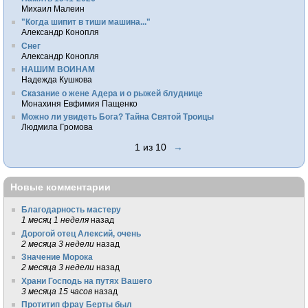
Михаил Малеин
"Когда шипит в тиши машина..."
Александр Конопля
Снег
Александр Конопля
НАШИМ ВОИНАМ
Надежда Кушкова
Сказание о жене Адера и о рыжей блуднице
Монахиня Евфимия Пащенко
Можно ли увидеть Бога? Тайна Святой Троицы
Людмила Громова
1 из 10
→
Новые комментарии
Благодарность мастеру
1 месяц 1 неделя
назад
Дорогой отец Алексий, очень
2 месяца 3 недели
назад
Значение Морока
2 месяца 3 недели
назад
Храни Господь на путях Вашего
3 месяца 15 часов
назад
Протитип фрау Берты был