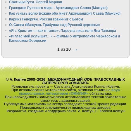
Святыни Руси. Сергей Марнов
Граждане Русского мира - Архимандрит Савва (Мажуко)
Как узнать волю Божию обо мне? Архимандрит Савва (Мажуко)
Каринэ Геворгян. Россия граничит с Богом
О. Савва (Мажуко). Трибунал над Русской церковью
«Я с Христом — как в танке». Парсуна писателя Яна Таксюра
«И глас мой услышат…» – фильм о митрополите Черкасском и
Каневском Феодосии
1 из 10
→
© А. Ковтун 2008–2026 МЕЖДУНАРОДНЫЙ КЛУБ ПРАВОСЛАВНЫХ
ЛИТЕРАТОРОВ «ОМИЛИЯ»
Руководитель проекта — Светлана Анатольевна Коппел-Ковтун.
При использования материалов сайта, активная ссылка на
Клуб
православных литераторов «ОМИЛИЯ»
обязательна.
При необходимости коммерческого использования текстов обязательно
свяжитесь с администрацией.
Публикуемые материалы не всегда совпадают с точкой зрения редакции.
Приглашаем к сотрудничеству православных авторов.
Разработка, создание и поддержка сайта: А. Ковтун, С. Коппел-Ковтун