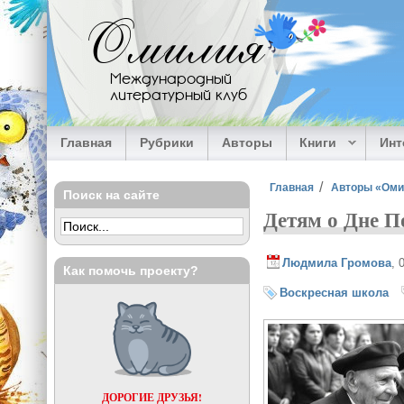
Перейти к основному содержанию
Омилия
Международный
литературный клуб
Главная
Рубрики
Авторы
Книги
Ин
Вы здесь
Главная
Авторы «Ом
Поиск на сайте
Детям о Дне П
Людмила Громова
, 
Как помочь проекту?
Воскресная школа
ДОРОГИЕ ДРУЗЬЯ!