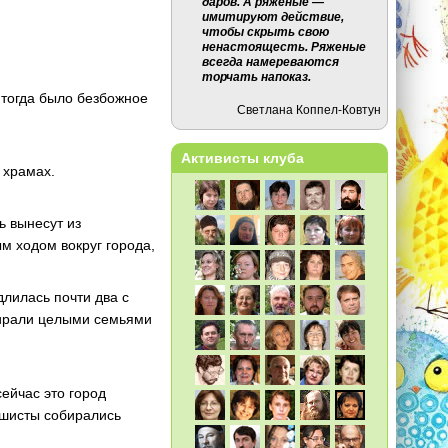
даров. А ряженые —
имитируют действие,
чтобы скрыть свою
ненастоящесть. Ряженые
всегда намереваются
торчать напоказ.
 тогда было безбожное
Светлана Коппел-Ковтун
Активисты клуба
 храмах.
ь вынесут из
м ходом вокруг города,
длилась почти два с
мирали целыми семьями
сейчас это город
фашисты собирались