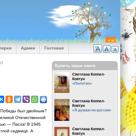
лерея
Админ
Гостевая
я?
Купить наши книги
Светлана Коппел-
Ковтун
«Полотно»
Светлана Коппел-
Ковтун
«Я думаю по-русски»
нь Победы был двойным?
Великой Отечественной
тью — Пасха! В 1945
Светлана Коппел-
етлой седмице. А
Ковтун