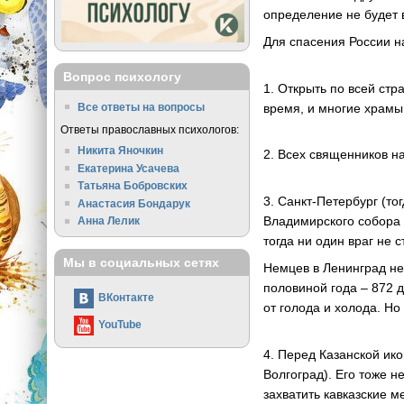
определение не будет 
Для спасения России н
Вопрос психологу
1. Открыть по всей ст
время, и многие храмы
Все ответы на вопросы
Ответы православных психологов:
Никита Яночкин
2. Всех священников н
Екатерина Усачева
Татьяна Бобровских
3. Санкт-Петербург (то
Анастасия Бондарук
Владимирского собора 
Анна Лелик
тогда ни один враг не 
Мы в социальных сетях
Немцев в Ленинград не
половиной года – 872 
ВКонтакте
от голода и холода. Но
YouTube
4. Перед Казанской ико
Волгоград). Его тоже 
захватить кавказские 