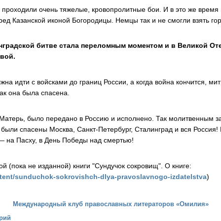
 проходили очень тяжелые, кровопролитные бои. И в это же время
ед Казанской иконой Богородицы. Немцы так и не смогли взять гор
нградской битве стала переломным моментом и в Великой Оте
вой.
жна идти с войсками до границ России, а когда война кончится, м
как она была спасена.
 Матерь, было передано в Россию и исполнено. Так молитвенным з
были спасены Москва, Санкт-Петербург, Сталинград и вся Россия!
 на Пасху, в День Победы над смертью!
й (пока не изданной) книги "Сундучок сокровищ". О книге:
ontent/sunduchok-sokrovishch-dlya-pravoslavnogo-izdatelstva
)
Международный клуб православных литераторов «Омилия»
рий