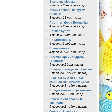
Значение Морока
2 месяца 3 недели
назад
Храни Господь на путях
Вашего
3 месяца 21 час
назад
Протитип фрау Берты был
4 месяца 2 недели
назад
Сейчас будет
4 месяца 2 недели
назад
Продолжение.
4 месяца 3 недели
назад
Впечатления
4 месяца 3 недели
назад
О семье архимандрита
Герасима
5 месяцев 1 день
назад
Почему с эмоциональностью
5 месяцев 2 недели
назад
СВЯТАЯ БЛАЖЕННАЯ
КСЕНИЯ ПЕТЕРБУРГСКАЯ
5 месяцев 3 недели
назад
Поздравление с праздником
6 месяцев 6 дней
назад
Спасибо что прочли и
оценили!
6 месяцев 2 недели
назад
Ответ к 18 вопросу