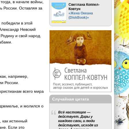
огда, в начале войны,
Светлана Коппел-
ь России. Оставляя за
Ковтун
«Жена Океана
(DiskBook)»
ы победили в этой
 Александр Невский
 Родину и свой народ.
абами.
как, например,
ии России.
христианам всего мира
Случайная цитата
дземелье, и молился о
Всё настоящее —
действует. Дары у
, как истинный
каждого свои, и люди
действуют, исходя из
ане. Если это