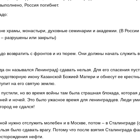
выполнено, Россия погибнет.
адо:
ране храмы, монастыри, духовные семинарии и академии. (В России
 – разрушены или закрыты)
адо возвратить с фронтов и из тюрем. Они должны начать служить в
гда он назывался Ленинград) сдавать нельзя. Для его спасения пуст
чудотворную икону Казанской Божией Матери и обнесут ее крестны
ступит на его святую землю.
 пустили, но во время войны там была страшная блокада, которая 
дней и ночей. Это было ужасное время для ленинградцев. Люди у
 город не сдался!
ной нужно отслужить молебен и в Москве, потом – в Сталинграде (
нельзя было сдавать врагу. Потому что после взятия Сталинграда 
месторождения нефти.