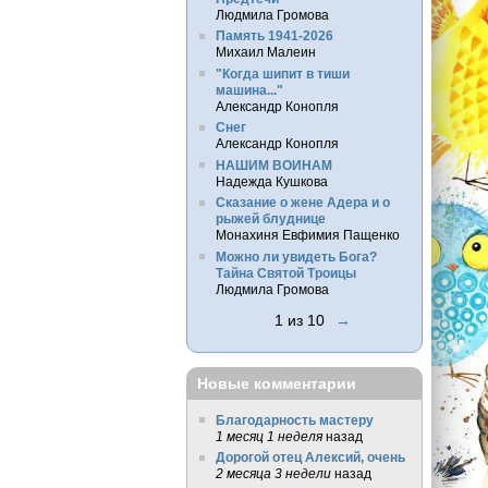
Людмила Громова
Память 1941-2026
Михаил Малеин
"Когда шипит в тиши
машина..."
Александр Конопля
Снег
Александр Конопля
НАШИМ ВОИНАМ
Надежда Кушкова
Сказание о жене Адера и о
рыжей блуднице
Монахиня Евфимия Пащенко
Можно ли увидеть Бога?
Тайна Святой Троицы
Людмила Громова
1 из 10
→
Новые комментарии
Благодарность мастеру
1 месяц 1 неделя
назад
Дорогой отец Алексий, очень
2 месяца 3 недели
назад