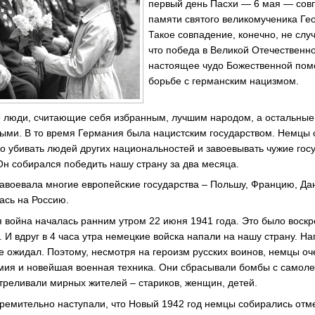
первый день Пасхи — 6 мая — сов
памяти святого великомученика Ге
Такое совпадение, конечно, не слу
что победа в Великой Отечественн
настоящее чудо Божественной пом
борьбе с германским нацизмом.
о люди, считающие себя избранным, лучшим народом, а остальные
ми. В то время Германия была нацистским государством. Немцы 
 убивать людей других национальностей и завоевывать чужие гос
Он собирался победить нашу страну за два месяца.
авоевала многие европейские государства – Польшу, Францию, Да
ась на Россию.
 война началась ранним утром 22 июня 1941 года. Это было воск
. И вдруг в 4 часа утра немецкие войска напали на нашу страну. Н
не ожидал. Поэтому, несмотря на героизм русских воинов, немцы оч
мия и новейшая военная техника. Они сбрасывали бомбы с самоле
стреливали мирных жителей – стариков, женщин, детей.
тремительно наступали, что Новый 1942 год немцы собирались отме