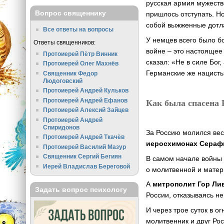
русская армия мужеств
Вопрос священнику
пришлось отступать. Н
собой выжженные дотла
Все ответы на вопросы
У немцев всего было бо
Ответы священников:
войне – это настоящее
Протоиерей Пётр Винник
сказал: «Не в силе Бог
Протоиерей Олег Махнёв
Германские же нацисты
Священник Федор
Людоговский
Протоиерей Андрей Кульков
Как была спасена 
Протоиерей Андрей Ефанов
Протоиерей Алексий Зайцев
Протоиерей Андрей
Спиридонов
За Россию молился вес
Протоиерей Андрей Ткачёв
иеросхимонах Сера
Протоиерей Василий Мазур
Священник Сергий Бегиян
В самом начале войн
Иерей Владислав Береговой
о молитвенной и мате
А
митрополит Гор Ли
Задать вопрос психологу
России, отказываясь не 
И через трое суток в о
молитвенник и друг Рос