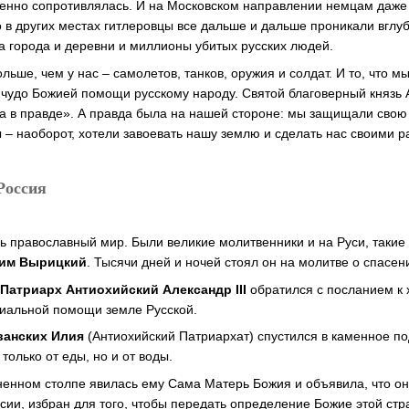
енно сопротивлялась. И на Московском направлении немцам даже т
о в других местах гитлеровцы все дальше и дальше проникали вглуб
 города и деревни и миллионы убитых русских людей.
льше, чем у нас – самолетов, танков, оружия и солдат. И то, что м
 чудо Божией помощи русскому народу. Святой благоверный князь
, а в правде». А правда была на нашей стороне: мы защищали свою
 – наоборот, хотели завоевать нашу землю и сделать нас своими р
Россия
ь православный мир. Были великие молитвенники и на Руси, такие 
фим Вырицкий
. Тысячи дней и ночей стоял он на молитве о спасен
ы
Патриарх Антиохийский Александр III
обратился с посланием к 
риальной помощи земле Русской.
ванских Илия
(Антиохийский Патриархат) спустился в каменное по
только от еды, но и от воды.
гненном столпе явилась ему Сама Матерь Божия и объявила, что он
сии, избран для того, чтобы передать определение Божие этой стр