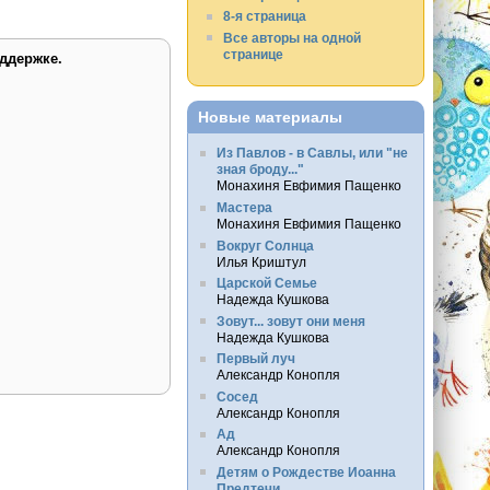
8-я страница
Все авторы на одной
странице
ддержке.
Новые материалы
Из Павлов - в Савлы, или "не
зная броду..."
Монахиня Евфимия Пащенко
Мастера
Монахиня Евфимия Пащенко
Вокруг Солнца
Илья Криштул
Царской Семье
Надежда Кушкова
Зовут... зовут они меня
Надежда Кушкова
Первый луч
Александр Конопля
Сосед
Александр Конопля
Ад
Александр Конопля
Детям о Рождестве Иоанна
Предтечи