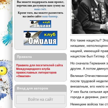
Вы можете поддержать наш проект,
перечислив доступную вам сумму на
наш счёт.
Кроме того, вы можете разместить
на своём сайте
наш баннер.
Кто такие нацисты? Эт
низшими, неполноценны
нацией, имеющей право
нацистом был Гитлер. 
Правила
Но сначала Германия з
Правила для посетителей сайта
другие. А потом двинул
Международного клуба
православных литераторов
Великая Отечественная
«Омилия»
после трудовой недели
внезапным, его никто 
Вход для авторов
У них была сильная ар
города и деревни, рас
Войти на сайт
Немецкие войска так с