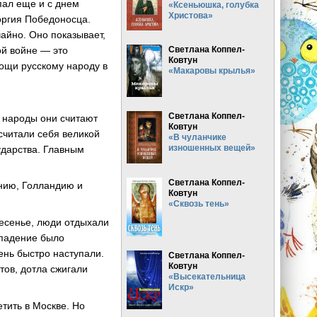
пал еще и с днем
«Ксеньюшка, голубка
Христова»
оргия Победоносца.
чайно. Оно показывает,
ой войне — это
Светлана Коппел-
Ковтун
ощи русскому народу в
«Макаровы крылья»
Светлана Коппел-
 народы они считают
Ковтун
считали себя великой
«В чуланчике
изношенных вещей»
ударства. Главным
Светлана Коппел-
нию, Голландию и
Ковтун
«Сквозь тень»
ресенье, люди отдыхали
ападение было
ень быстро наступали.
Светлана Коппел-
Ковтун
тов, дотла сжигали
«Высекательница
Искр»
тить в Москве. Но