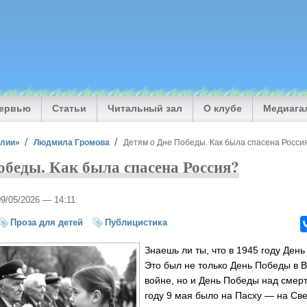
тервью
Статьи
Читальный зал
О клубе
Медиага
илии»
Людмила Громова
Детям о Дне Победы. Как была спасена Росси
обеды. Как была спасена Россия?
09/05/2026 — 14:11
Проза для детей
Публицистика
Знаешь ли ты, что в 1945 году Де
Это был не только День Победы в 
войне, но и День Победы над смер
году 9 мая было на Пасху — на Св