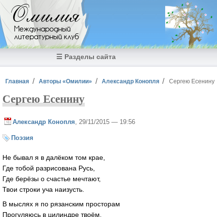
Перейти к основному содержанию
Омилия
Международный
литературный клуб
☰ Разделы сайта
Вы здесь
Главная
Авторы «Омилии»
Александр Конопля
Сергею Есенину
Сергею Есенину
Александр Конопля
, 29/11/2015 — 19:56
Поэзия
Не бывал я в далёком том крае,
Где тобой разрисована Русь,
Где берёзы о счастье мечтают,
Твои строки уча наизусть.
В мыслях я по рязанским просторам
Прогуляюсь в цилиндре твоём.