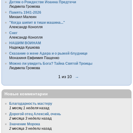
Детям о Рождестве Иоанна Предтечи
Людмила Громова
Память 1941-2026
Михаил Малеин
"Когда шипит в тиши машина..."
Александр Конопля
Снег
Александр Конопля
НАШИМ ВОИНАМ
Надежда Кушкова
Сказание о жене Адера и о рыжей блуднице
Монахиня Евфимия Пащенко
Можно ли увидеть Бога? Тайна Святой Троицы
Людмила Громова
1 из 10
→
Новые комментарии
Благодарность мастеру
1 месяц 1 неделя
назад
Дорогой отец Алексий, очень
2 месяца 3 недели
назад
Значение Морока
2 месяца 3 недели
назад