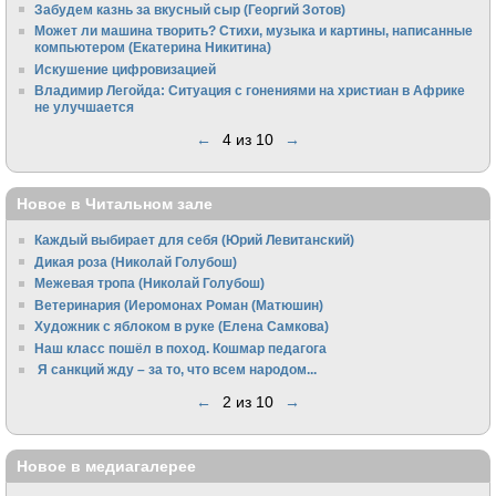
Забудем казнь за вкусный сыр (Георгий Зотов)
Может ли машина творить? Стихи, музыка и картины, написанные
компьютером (Екатерина Никитина)
Искушение цифровизацией
Владимир Легойда: Ситуация с гонениями на христиан в Африке
не улучшается
←
4 из 10
→
Новое в Читальном зале
Каждый выбирает для себя (Юрий Левитанский)
Дикая роза (Николай Голубош)
Межевая тропа (Николай Голубош)
Ветеринария (Иеромонах Роман (Матюшин)
Художник с яблоком в руке (Елена Самкова)
Наш класс пошёл в поход. Кошмар педагога
Я санкций жду – за то, что всем народом...
←
2 из 10
→
Новое в медиагалерее