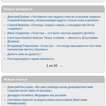
Новые интервью
Дмитрий Бабич: «Человечество надело очки из осколков зеркала
Снежной Королевы, позволяющие видеть только злое и мелкое»
Сергей Марнов: «Господь создал семью, а государство Он не
создавал»
Инна Андреева: «Счастье – это быть частью единого целого»
Светлана Коппел-Ковтун: Точка стояния — вечность (Екатерина
Демина)
Владимир Романенко: «Счастье – это когда оказывается что твои
юношеские мечты сбылись»
Думать или не думать?
Распадающаяся нравственность
1 из 10
→
Новые статьи
Дмитрий Косырев: «Во имя свободы всем демократическим
странам велят ввести цензуру»
Джорджо Агамбен. Медицина как религия
Силовики пришли за родителями школьников (Виктория
Никифорова)