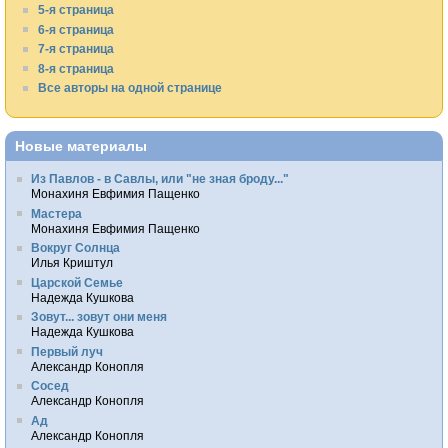
5-я страница
6-я страница
7-я страница
8-я страница
Все авторы на одной странице
Новые материалы
Из Павлов - в Савлы, или "не зная броду..."
Монахиня Евфимия Пащенко
Мастера
Монахиня Евфимия Пащенко
Вокруг Солнца
Илья Криштул
Царской Семье
Надежда Кушкова
Зовут... зовут они меня
Надежда Кушкова
Первый луч
Александр Конопля
Сосед
Александр Конопля
Ад
Александр Конопля