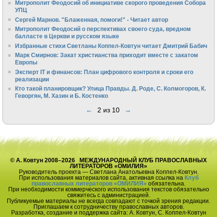
Митрополит Феодосий об инициативе скорого проведения Собора
УПЦ
Сергей Марнов. "Блаженная, помоги!" - Читает автор
Митрополит Феодосий о перспективах своего суда, вредном
балласте в Церкви и русском языке
Избранные стихи Светланы Коппел-Ковтун читает Дмитрий Бабич
Марк Смирнов: Закат христианства приходит вместе с закатом
Европы
Эксперт IT и финансов: План цифрового контроля и сроки его
реализации
Кто такой планировщик? Улица Правды. Д. Роде, С. Колмогоров, К.
Геворгян, М. Хазин и Б. Костенко
←
2 из 10
→
© А. Ковтун 2008–2026 МЕЖДУНАРОДНЫЙ КЛУБ ПРАВОСЛАВНЫХ
ЛИТЕРАТОРОВ «ОМИЛИЯ»
Руководитель проекта — Светлана Анатольевна Коппел-Ковтун.
При использования материалов сайта, активная ссылка на
Клуб
православных литераторов «ОМИЛИЯ»
обязательна.
При необходимости коммерческого использования текстов обязательно
свяжитесь с администрацией.
Публикуемые материалы не всегда совпадают с точкой зрения редакции.
Приглашаем к сотрудничеству православных авторов.
Разработка, создание и поддержка сайта: А. Ковтун, С. Коппел-Ковтун