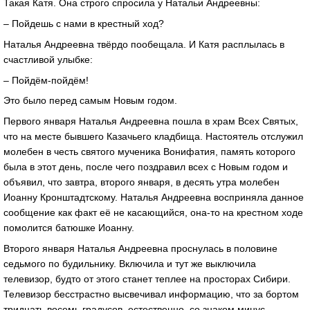
Такая Катя. Она строго спросила у Натальи Андреевны:
– Пойдешь с нами в крестный ход?
Наталья Андреевна твёрдо пообещала. И Катя расплылась в
счастливой улыбке:
– Пойдём-пойдём!
Это было перед самым Новым годом.
Первого января Наталья Андреевна пошла в храм Всех Святых,
что на месте бывшего Казачьего кладбища. Настоятель отслужил
молебен в честь святого мученика Вонифатия, память которого
была в этот день, после чего поздравил всех с Новым годом и
объявил, что завтра, второго января, в десять утра молебен
Иоанну Кронштадтскому. Наталья Андреевна восприняла данное
сообщение как факт её не касающийся, она-то на крестном ходе
помолится батюшке Иоанну.
Второго января Наталья Андреевна проснулась в половине
седьмого по будильнику. Включила и тут же выключила
телевизор, будто от этого станет теплее на просторах Сибири.
Телевизор бесстрастно высвечивал информацию, что за бортом
тридцать восемь градусов, естественно, со знаком минус.