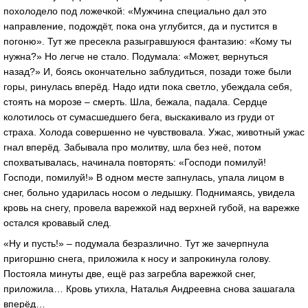
похолодело под ложечкой: «Мужчина специально дал это
направление, подождёт, пока она углубится, да и пустится в
погоню». Тут же пресекла разыгравшуюся фантазию: «Кому ты
нужна?» Но легче не стало. Подумала: «Может, вернуться
назад?» И, боясь окончательно заблудиться, позади тоже были
горы, ринулась вперёд. Надо идти пока светло, убеждала себя,
стоять на морозе – смерть. Шла, бежала, падала. Сердце
колотилось от сумасшедшего бега, выскакивало из груди от
страха. Холода совершенно не чувствовала. Ужас, животный ужас
гнал вперёд. Забывала про молитву, шла без неё, потом
спохватывалась, начинала повторять: «Господи помилуй!
Господи, помилуй!» В одном месте запнулась, упала лицом в
снег, больно ударилась носом о ледышку. Поднимаясь, увидела
кровь на снегу, провела варежкой над верхней губой, на варежке
остался кровавый след.
«Ну и пусть!» – подумала безразлично. Тут же зачерпнула
пригоршню снега, приложила к носу и запрокинула голову.
Постояла минуты две, ещё раз загребла варежкой снег,
приложила… Кровь утихла, Наталья Андреевна снова зашагала
вперёд…