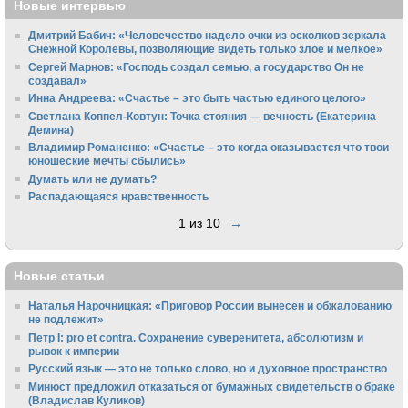
Новые интервью
Дмитрий Бабич: «Человечество надело очки из осколков зеркала
Снежной Королевы, позволяющие видеть только злое и мелкое»
Сергей Марнов: «Господь создал семью, а государство Он не
создавал»
Инна Андреева: «Счастье – это быть частью единого целого»
Светлана Коппел-Ковтун: Точка стояния — вечность (Екатерина
Демина)
Владимир Романенко: «Счастье – это когда оказывается что твои
юношеские мечты сбылись»
Думать или не думать?
Распадающаяся нравственность
1 из 10
→
Новые статьи
Наталья Нарочницкая: «Приговор России вынесен и обжалованию
не подлежит»
Петр I: pro et contra. Сохранение суверенитета, абсолютизм и
рывок к империи
Русский язык — это не только слово, но и духовное пространство
Минюст предложил отказаться от бумажных свидетельств о браке
(Владислав Куликов)