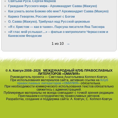
Святыни Руси. Сергей Марнов
Граждане Русского мира - Архимандрит Савва (Мажуко)
Как узнать волю Божию обо мне? Архимандрит Савва (Мажуко)
Каринэ Геворгян. Россия граничит с Богом
О. Савва (Мажуко). Трибунал над Русской церковью
«Я с Христом — как в танке». Парсуна писателя Яна Таксюра
«И глас мой услышат…» – фильм о митрополите Черкасском и
Каневском Феодосии
1 из 10
→
© А. Ковтун 2008–2026 МЕЖДУНАРОДНЫЙ КЛУБ ПРАВОСЛАВНЫХ
ЛИТЕРАТОРОВ «ОМИЛИЯ»
Руководитель проекта — Светлана Анатольевна Коппел-Ковтун.
При использования материалов сайта, активная ссылка на
Клуб
православных литераторов «ОМИЛИЯ»
обязательна.
При необходимости коммерческого использования текстов обязательно
свяжитесь с администрацией.
Публикуемые материалы не всегда совпадают с точкой зрения редакции.
Приглашаем к сотрудничеству православных авторов.
Разработка, создание и поддержка сайта: А. Ковтун, С. Коппел-Ковтун