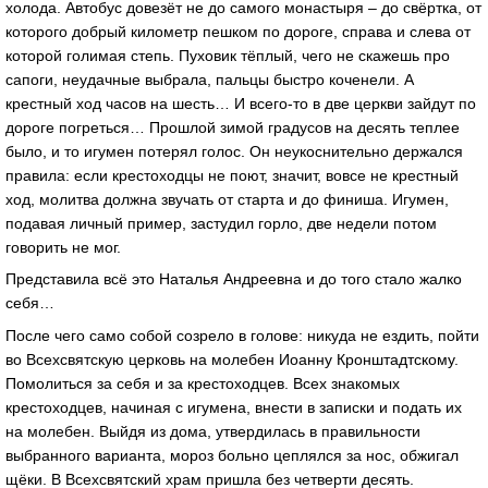
холода. Автобус довезёт не до самого монастыря – до свёртка, от
которого добрый километр пешком по дороге, справа и слева от
которой голимая степь. Пуховик тёплый, чего не скажешь про
сапоги, неудачные выбрала, пальцы быстро коченели. А
крестный ход часов на шесть… И всего-то в две церкви зайдут по
дороге погреться… Прошлой зимой градусов на десять теплее
было, и то игумен потерял голос. Он неукоснительно держался
правила: если крестоходцы не поют, значит, вовсе не крестный
ход, молитва должна звучать от старта и до финиша. Игумен,
подавая личный пример, застудил горло, две недели потом
говорить не мог.
Представила всё это Наталья Андреевна и до того стало жалко
себя…
После чего само собой созрело в голове: никуда не ездить, пойти
во Всехсвятскую церковь на молебен Иоанну Кронштадтскому.
Помолиться за себя и за крестоходцев. Всех знакомых
крестоходцев, начиная с игумена, внести в записки и подать их
на молебен. Выйдя из дома, утвердилась в правильности
выбранного варианта, мороз больно цеплялся за нос, обжигал
щёки. В Всехсвятский храм пришла без четверти десять.