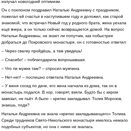
излучал новогодний оптимизм.
Он с поклоном поздравил Наталью Андреевну с праздником,
пожелал ей счастья в наступившем году и доложил, как старой
знакомой, что встречал Новый год у родного брата, жена уехала
ещё вчера, а он только сейчас возвращается домой. На вопрос
Натальи Андреевны, не знает ли попутчик, как побыстрее
добраться до Покровского монастыря, он с готовностью ответил:
– Через свалку пройдёшь, а там увидишь!
– Спасибо! – поблагодарила вопрошавшая.
– Что ли мужик там? – спросил мужчина.
– Нет-нет! – поспешно ответила Наталья Андреевна.
– У меня сосед по даче, его жена нагнала из дома, так он в
монастырь подался. В хор, говорят, взяли. Будто бы с киром
завязал, не пьёт. А было – крепко закладывал. Толик Морозов,
знаешь, поди?
Наталья Андреевна не знала «крепко закладывающего» Толика.
Среди трудников Свято-Никольского монастыря имелось немало
подобных субъектов, но она с ними не зналась.