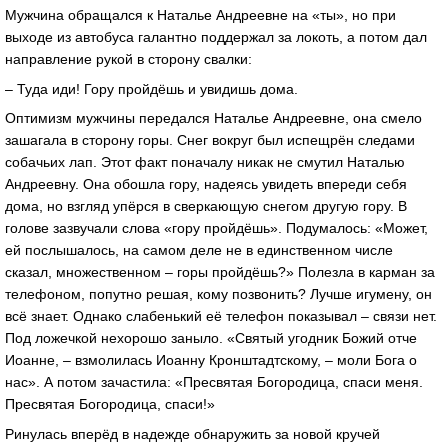
Мужчина обращался к Наталье Андреевне на «ты», но при
выходе из автобуса галантно поддержал за локоть, а потом дал
направление рукой в сторону свалки:
– Туда иди! Гору пройдёшь и увидишь дома.
Оптимизм мужчины передался Наталье Андреевне, она смело
зашагала в сторону горы. Снег вокруг был испещрён следами
собачьих лап. Этот факт поначалу никак не смутил Наталью
Андреевну. Она обошла гору, надеясь увидеть впереди себя
дома, но взгляд упёрся в сверкающую снегом другую гору. В
голове зазвучали слова «гору пройдёшь». Подумалось: «Может,
ей послышалось, на самом деле не в единственном числе
сказал, множественном – горы пройдёшь?» Полезла в карман за
телефоном, попутно решая, кому позвонить? Лучше игумену, он
всё знает. Однако слабенький её телефон показывал – связи нет.
Под ложечкой нехорошо заныло. «Святый угодник Божий отче
Иоанне, – взмолилась Иоанну Кронштадтскому, – моли Бога о
нас». А потом зачастила: «Пресвятая Богородица, спаси меня.
Пресвятая Богородица, спаси!»
Ринулась вперёд в надежде обнаружить за новой кручей