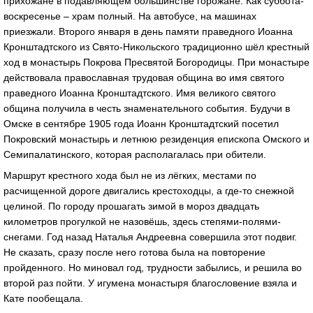
прихожане в подавляющем большинстве горожане. Как суббота-
воскресенье – храм полный. На автобусе, на машинах
приезжали. Второго января в день памяти праведного Иоанна
Кронштадтского из Свято-Никольского традиционно шёл крестный
ход в монастырь Покрова Пресвятой Богородицы. При монастыре
действовала православная трудовая община во имя святого
праведного Иоанна Кронштадтского. Имя великого святого
община получила в честь знаменательного события. Будучи в
Омске в сентябре 1905 года Иоанн Кронштадтский посетил
Покровский монастырь и летнюю резиденция епископа Омского и
Семипалатинского, которая располагалась при обители.
Маршрут крестного хода был не из лёгких, местами по
расчищенной дороге двигались крестоходцы, а где-то снежной
целиной. По городу прошагать зимой в мороз двадцать
километров прогулкой не назовёшь, здесь степями-полями-
снегами. Год назад Наталья Андреевна совершила этот подвиг.
Не сказать, сразу после него готова была на повторение
пройденного. Но миновал год, трудности забылись, и решила во
второй раз пойти. У игумена монастыря благословение взяла и
Кате пообещала.