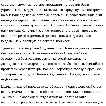
советской эпохи монастырь упразднили, строения были
утрачены, лишь двухэтажный келейный корпус пусть с потерями,
но выстоял под всеми ветрами перемен. В плачевном виде был
передан епархии. Было решено восстанавливать монастырь с
создания при нём православной трудовой общины для тех, кому
идти некуда. Келейный корпус капитально отремонтировали,
освятили при нём домовую церковь, стали подтягиваться
бездомные и болящие по алкогольной части.
Здание стояло на улице Студенческой. Название дал человекне
без чувства юмора. А как иначе – ближайшим учебным
заведением был госуниверситет, который находился в
двенадцати километрах птичьего полёта. Из них пять ближайших
пролегали через пустырь, точнее – огромную свалку. Через неё-
то и предстояло идти Наталье Андреевне. Правда, она об этом
ещё не знала.
Ехала на задней площадке автобуса одна одинёшенька. Потом
вошёл мужчина примерно её возраста, приветливой наружности.
То, что он не соблюдал Рождественский пост в отношении
винопития, сразу бросилось в глаза. При этом всем своим видом