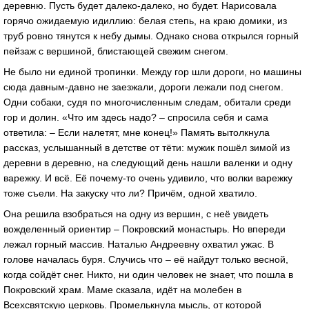
деревню. Пусть будет далеко-далеко, но будет. Нарисовала
горячо ожидаемую идиллию: белая степь, на краю домики, из
труб ровно тянутся к небу дымы. Однако снова открылся горный
пейзаж с вершиной, блистающей свежим снегом.
Не было ни единой тропинки. Между гор шли дороги, но машины
сюда давным-давно не заезжали, дороги лежали под снегом.
Одни собаки, судя по многочисленным следам, обитали среди
гор и долин. «Что им здесь надо? – спросила себя и сама
ответила: – Если налетят, мне конец!» Память вытолкнула
рассказ, услышанный в детстве от тёти: мужик пошёл зимой из
деревни в деревню, на следующий день нашли валенки и одну
варежку. И всё. Её почему-то очень удивило, что волки варежку
тоже съели. На закуску что ли? Причём, одной хватило.
Она решила взобраться на одну из вершин, с неё увидеть
вожделенный ориентир – Покровский монастырь. Но впереди
лежал горный массив. Наталью Андреевну охватил ужас. В
голове началась буря. Случись что – её найдут только весной,
когда сойдёт снег. Никто, ни один человек не знает, что пошла в
Покровский храм. Маме сказала, идёт на молебен в
Всехсвятскую церковь. Промелькнула мысль, от которой