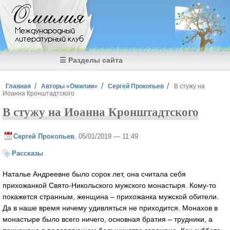
Перейти к основному содержанию
Омилия
Международный
литературный клуб
☰ Разделы сайта
Вы здесь
Главная
Авторы «Омилии»
Сергей Прокопьев
В стужу на
Иоанна Кронштадтского
В стужу на Иоанна Кронштадтского
Сергей Прокопьев
, 05/01/2019 — 11:49
Рассказы
Наталье Андреевне было сорок лет, она считала себя
прихожанкой Свято-Никольского мужского монастыря. Кому-то
покажется странным, женщина – прихожанка мужской обители.
Да в наше время ничему удивляться не приходится. Монахов в
монастыре было всего ничего, основная братия – трудники, а