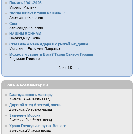
Память 1941-2026
Михаил Малеин
"Когда шипит в тиши машина..."
Александр Конопля
Снег
Александр Конопля
НАШИМ ВОИНАМ
Надежда Кушкова
Сказание о жене Адера и о рыжей блуднице
Монахиня Евфимия Пащенко
Можно ли увидеть Бога? Тайна Святой Троицы
Людмила Громова
1 из 10
→
Новые комментарии
Благодарность мастеру
1 месяц 1 неделя
назад
Дорогой отец Алексий, очень
2 месяца 3 недели
назад
Значение Морока
2 месяца 3 недели
назад
Храни Господь на путях Вашего
3 месяца 20 часов
назад