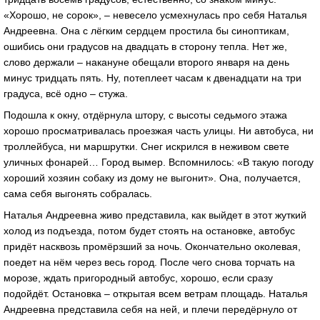
«Хорошо, не сорок», – невесело усмехнулась про себя Наталья
Андреевна. Она с лёгким сердцем простила бы синоптикам,
ошибись они градусов на двадцать в сторону тепла. Нет же,
слово держали – накануне обещали второго января на день
минус тридцать пять. Ну, потеплеет часам к двенадцати на три
градуса, всё одно – стужа.
Подошла к окну, отдёрнула штору, с высоты седьмого этажа
хорошо просматривалась проезжая часть улицы. Ни автобуса, ни
троллейбуса, ни маршрутки. Снег искрился в неживом свете
уличных фонарей… Город вымер. Вспомнилось: «В такую погоду
хороший хозяин собаку из дому не выгонит». Она, получается,
сама себя выгонять собралась.
Наталья Андреевна живо представила, как выйдет в этот жуткий
холод из подъезда, потом будет стоять на остановке, автобус
придёт насквозь промёрзший за ночь. Окончательно околевая,
поедет на нём через весь город. После чего снова торчать на
морозе, ждать пригородный автобус, хорошо, если сразу
подойдёт. Остановка – открытая всем ветрам площадь. Наталья
Андреевна представила себя на ней, и плечи передёрнуло от