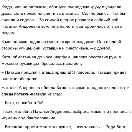
Когда, идя на автомате, обогнула очередную кручу и увидела
дома, села прямо на снег и заплакала… Сил не было… Так бы
сидела и сидела… За спиной в горах раздался собачий лай,
Наталья Андреевна вскочила на ноги и заторопилась от лая к
людям…
К монастырю подошла вместе с крестоходцами. Она с одной
стороны улицы, они, уставшие и счастливые, – с другой.
Катя, обмотанная до носа шарфом, широко расставив руки в
меховых рукавицах, бросилась навстречу:
– Наташа пришла! Наташа пришла! Я говорила, Наташа придёт,
она мне обещала!
Наталья Андреевна обняла Катю, как самого родного человека, и
слёзы потекли-потекли из глаз:
– Катя, спасибо тебе!
После молебна Наталья Андреевна выбрала момент и подошла к
игумену под благословение.
– Батюшка, простите за малодушие, – взмолилась. – Ради Бога,