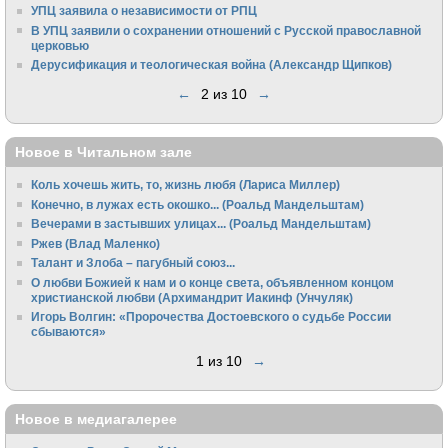
УПЦ заявила о независимости от РПЦ
В УПЦ заявили о сохранении отношений с Русской православной
церковью
Дерусификация и теологическая война (Александр Щипков)
←
2 из 10
→
Новое в Читальном зале
Коль хочешь жить, то, жизнь любя (Лариса Миллер)
Конечно, в лужах есть окошко... (Роальд Мандельштам)
Вечерами в застывших улицах... (Роальд Мандельштам)
Ржев (Влад Маленко)
Талант и Злоба – пагубный союз...
О любви Божией к нам и о конце света, объявленном концом
христианской любви (Архимандрит Иакинф (Унчуляк)
Игорь Волгин: «Пророчества Достоевского о судьбе России
сбываются»
1 из 10
→
Новое в медиагалерее