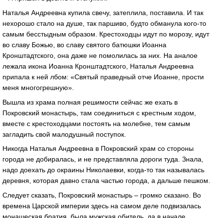
Наталья Андреевна купила свечу, затеплила, поставила. И так
нехорошо стало на душе, так паршиво, будто обманула кого-то
самым бесстыдным образом. Крестоходцы идут по морозу, идут
во славу Божью, во славу святого батюшки Иоанна
Кронштадтского, она даже не помолилась за них. На аналое
лежала икона Иоанна Кронштадтского, Наталья Андреевна
припала к ней лбом: «Святый праведный отче Иоанне, прости
меня многогрешную».
Вышла из храма полная решимости сейчас же ехать в
Покровский монастырь, там соединиться с крестным ходом,
вместе с крестоходцами постоять на молебне, тем самым
загладить свой малодушный поступок.
Никогда Наталья Андреевна в Покровский храм со стороны
города не добиралась, и не представляла дороги туда. Знала,
надо доехать до окраины Николаевки, когда-то так называлась
деревня, которая давно стала частью города, а дальше пешком.
Следует сказать, Покровский монастырь – громко сказано. Во
времена Царской империи здесь на самом деле подвизалась
монашеская братия, была мужская обитель, да в начале