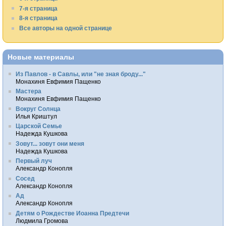
7-я страница
8-я страница
Все авторы на одной странице
Новые материалы
Из Павлов - в Савлы, или "не зная броду..."
Монахиня Евфимия Пащенко
Мастера
Монахиня Евфимия Пащенко
Вокруг Солнца
Илья Криштул
Царской Семье
Надежда Кушкова
Зовут... зовут они меня
Надежда Кушкова
Первый луч
Александр Конопля
Сосед
Александр Конопля
Ад
Александр Конопля
Детям о Рождестве Иоанна Предтечи
Людмила Громова