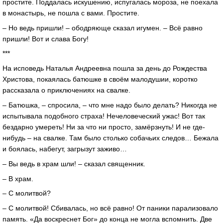
простите. Поддалась искушению, испугалась мороза, не поехала
в монастырь, не пошла с вами. Простите.
– Но ведь пришли! – ободряюще сказал игумен. – Всё равно
пришли! Вот и слава Богу!
***
На исповедь Наталья Андреевна пошла за день до Рождества
Христова, покаялась батюшке в своём малодушии, коротко
рассказала о приключениях на свалке.
– Батюшка, – спросила, – что мне надо было делать? Никогда не
испытывала подобного страха! Нечеловеческий ужас! Вот так
бездарно умереть! Ни за что ни просто, замёрзнуть! И не где-
нибудь – на свалке. Там было столько собачьих следов… Бежала
и боялась, набегут, загрызут заживо…
– Вы ведь в храм шли! – сказал священник.
– В храм.
– С молитвой?
– С молитвой! Сбивалась, но всё равно! От паники парализовало
память. «Да воскреснет Бог» до конца не могла вспомнить. Две