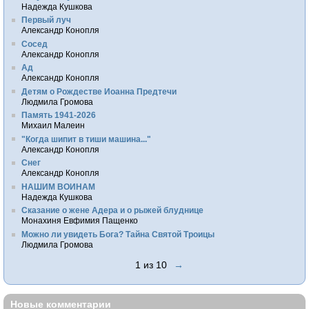
Надежда Кушкова
Первый луч
Александр Конопля
Сосед
Александр Конопля
Ад
Александр Конопля
Детям о Рождестве Иоанна Предтечи
Людмила Громова
Память 1941-2026
Михаил Малеин
"Когда шипит в тиши машина..."
Александр Конопля
Снег
Александр Конопля
НАШИМ ВОИНАМ
Надежда Кушкова
Сказание о жене Адера и о рыжей блуднице
Монахиня Евфимия Пащенко
Можно ли увидеть Бога? Тайна Святой Троицы
Людмила Громова
1 из 10
→
Новые комментарии