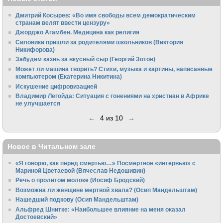
Дмитрий Косырев: «Во имя свободы всем демократическим
странам велят ввести цензуру»
Джорджо Агамбен. Медицина как религия
Силовики пришли за родителями школьников (Виктория
Никифорова)
Забудем казнь за вкусный сыр (Георгий Зотов)
Может ли машина творить? Стихи, музыка и картины, написанные
компьютером (Екатерина Никитина)
Искушение цифровизацией
Владимир Легойда: Ситуация с гонениями на христиан в Африке
не улучшается
←
4 из 10
→
Новое в Читальном зале
«Я говорю, как перед смертью…» Посмертное «интервью» с
Мариной Цветаевой (Вячеслав Недошивин)
Речь о пролитом молоке (Иосиф Бродский)
Возможна ли женщине мертвой хвала? (Осип Мандельштам)
Нашедший подкову (Осип Мандельштам)
Альфред Шнитке: «Наибольшее влияние на меня оказал
Достоевский»