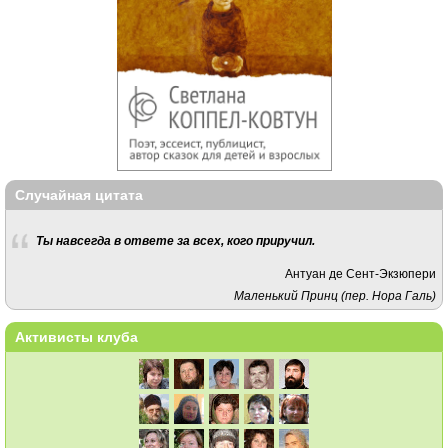
Случайная цитата
Ты на­все­гда в от­ве­те за всех, кого при­ру­чил.
Антуан де Сент-Экзюпери
Маленький Принц (пер. Нора Галь)
Активисты клуба