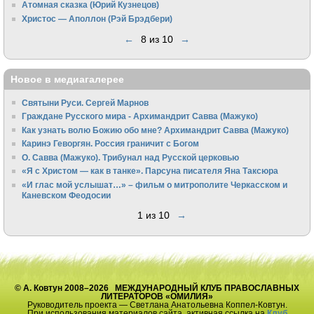
Атомная сказка (Юрий Кузнецов)
Христос — Аполлон (Рэй Брэдбери)
←
8 из 10
→
Новое в медиагалерее
Святыни Руси. Сергей Марнов
Граждане Русского мира - Архимандрит Савва (Мажуко)
Как узнать волю Божию обо мне? Архимандрит Савва (Мажуко)
Каринэ Геворгян. Россия граничит с Богом
О. Савва (Мажуко). Трибунал над Русской церковью
«Я с Христом — как в танке». Парсуна писателя Яна Таксюра
«И глас мой услышат…» – фильм о митрополите Черкасском и
Каневском Феодосии
1 из 10
→
© А. Ковтун 2008–2026 МЕЖДУНАРОДНЫЙ КЛУБ ПРАВОСЛАВНЫХ
ЛИТЕРАТОРОВ «ОМИЛИЯ»
Руководитель проекта — Светлана Анатольевна Коппел-Ковтун.
При использования материалов сайта, активная ссылка на
Клуб