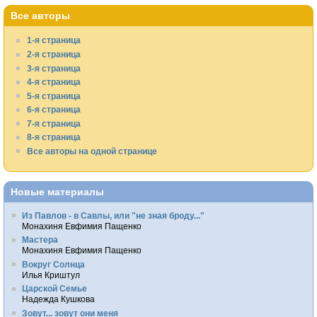
Все авторы
1-я страница
2-я страница
3-я страница
4-я страница
5-я страница
6-я страница
7-я страница
8-я страница
Все авторы на одной странице
Новые материалы
Из Павлов - в Савлы, или "не зная броду..."
Монахиня Евфимия Пащенко
Мастера
Монахиня Евфимия Пащенко
Вокруг Солнца
Илья Криштул
Царской Семье
Надежда Кушкова
Зовут... зовут они меня