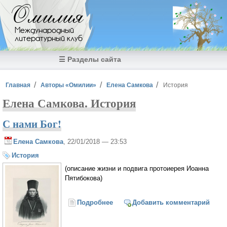
Перейти к основному содержанию
Омилия
Международный
литературный клуб
☰ Разделы сайта
Вы здесь
Главная
Авторы «Омилии»
Елена Самкова
История
Елена Самкова. История
С нами Бог!
Елена Самкова
, 22/01/2018 — 23:53
История
(описание жизни и подвига протоиерея Иоанна
Пятибокова)
Подробнее
о С нами Бог!
Добавить комментарий