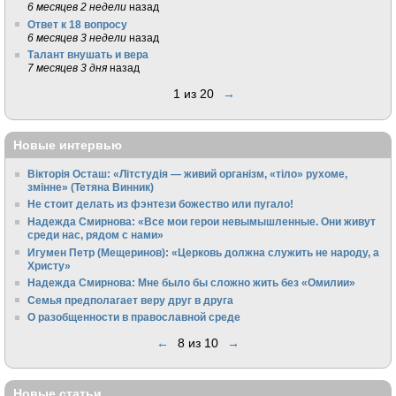
6 месяцев 2 недели
назад
Ответ к 18 вопросу
6 месяцев 3 недели
назад
Талант внушать и вера
7 месяцев 3 дня
назад
1 из 20
→
Новые интервью
Вікторія Осташ: «Літстудія — живий організм, «тіло» рухоме,
змінне» (Тетяна Винник)
Не стоит делать из фэнтези божество или пугало!
Надежда Смирнова: «Все мои герои невымышленные. Они живут
среди нас, рядом с нами»
Игумен Петр (Мещеринов): «Церковь должна служить не народу, а
Христу»
Надежда Смирнова: Мне было бы сложно жить без «Омилии»
Семья предполагает веру друг в друга
О разобщенности в православной среде
←
8 из 10
→
Новые статьи