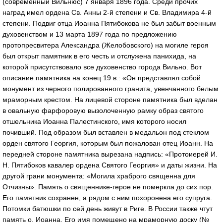
(современный Вильнюс) 7 января 1896 года. Среди прочих
наград имел ордена Св. Анны 2-й степени и Св. Владимира 4-й
степени. Подвиг отца Иоанна Пятибокова не был забыт военным
духовенством и 13 марта 1897 года по предложению
протопресвитера Александра (Желобовского) на могиле героя
был открыт памятник в его честь и отслужена панихида, на
которой присутствовало все духовенство города Вильно. Вот
описание памятника на конец 19 в.: «Он представлял собой
монумент из черного полированного гранита, увенчанного белым
мраморным крестом. На лицевой стороне памятника был вделан
в овальную фарфоровую вызолоченную рамку образ святого
отшельника Иоанна Палестинского, имя которого носил
почивший. Под образом был вставлен в медальон под стеклом
орден святого Георгия, которым был пожалован отец Иоанн. На
передней стороне памятника вырезана надпись: «Протоиерей И.
Н. Пятибоков кавалер ордена Святого Георгия» и даты жизни. На
другой грани монумента: «Могила храброго священна для
Отчизны». Память о священнике-герое не померкла до сих пор.
Его памятник сохранен, а рядом с ним похоронена его супруга.
Потомки батюшки по сей день живут в Риге. В России также чтут
память о. Иоанна. Его имя помещено на мраморную доску (№