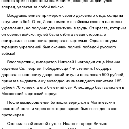
осенив армию крестным знамением, священник двинулся
вперед, увлекая за собой войско.
Воодушевленные примером своего духовного отца, солдаты
вступили в бой. Отец Иоанн вместе с войском взошел на стены
укрепления, но получил две контузии в грудь. От креста, которым
он осенял войско, пулей была отбита левая сторона, а
епитрахиль священника разорвало картечью. Однако штурм
турецких укреплений был окончен полной победой русского
войска!
Впоследствии, император Николай I наградил отца Иоанна
орденом Св. Георгия Победоносца 4-й степени. Государь
даровал священнику дворянский титул и пожаловал 500 рублей,
приказав выдавать ему ежегодно из инвалидного капитала 185
рублей 70 копеек, а его 6-летний сын Александр был зачислен в
Московский кадетский корпус.
После выздоровления батюшка вернулся в Могилевский
пехотный полк, и через некоторое время был возведен в сан
протоиерея.
Окончил свой земной путь о. Иоанн в городе Вильно