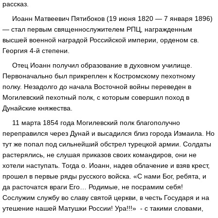
рассказ.
Иоанн Матвеевич Пятибоков (19 июня 1820 — 7 января 1896)
— стал первым священнослужителем РПЦ, награжденным
высшей военной наградой Российской империи, орденом св.
Георгия 4-й степени.
Отец Иоанн получил образование в духовном училище.
Первоначально был прикреплен к Костромскому пехотному
полку. Незадолго до начала Восточной войны переведен в
Могилевский пехотный полк, с которым совершил поход в
Дунайские княжества.
11 марта 1854 года Могилевский полк благополучно
переправился через Дунай и высадился близ города Измаила. Но
тут же попал под сильнейший обстрел турецкой армии. Солдаты
растерялись, не слушая приказов своих командиров, они не
хотели наступать. Тогда о. Иоанн, надев облачение и взяв крест,
прошел в первые ряды русского войска. «С нами Бог, ребята, и
да расточатся враги Его… Родимые, не посрамим себя!
Сослужим службу во славу святой церкви, в честь Государя и на
утешение нашей Матушки России! Ура!!!» - с такими словами,