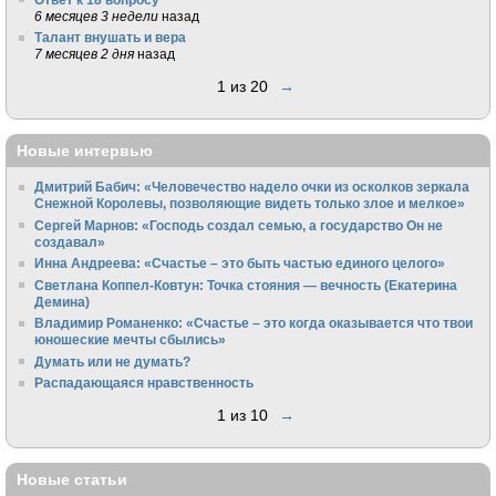
6 месяцев 3 недели
назад
Талант внушать и вера
7 месяцев 2 дня
назад
1 из 20
→
Новые интервью
Дмитрий Бабич: «Человечество надело очки из осколков зеркала
Снежной Королевы, позволяющие видеть только злое и мелкое»
Сергей Марнов: «Господь создал семью, а государство Он не
создавал»
Инна Андреева: «Счастье – это быть частью единого целого»
Светлана Коппел-Ковтун: Точка стояния — вечность (Екатерина
Демина)
Владимир Романенко: «Счастье – это когда оказывается что твои
юношеские мечты сбылись»
Думать или не думать?
Распадающаяся нравственность
1 из 10
→
Новые статьи