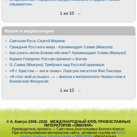
сбываются»
1 из 10
→
Новое в медиагалерее
Святыни Руси. Сергей Марнов
Граждане Русского мира - Архимандрит Савва (Мажуко)
Как узнать волю Божию обо мне? Архимандрит Савва (Мажуко)
Каринэ Геворгян. Россия граничит с Богом
О. Савва (Мажуко). Трибунал над Русской церковью
«Я с Христом — как в танке». Парсуна писателя Яна Таксюра
«И глас мой услышат…» – фильм о митрополите Черкасском и
Каневском Феодосии
1 из 10
→
© А. Ковтун 2008–2026 МЕЖДУНАРОДНЫЙ КЛУБ ПРАВОСЛАВНЫХ
ЛИТЕРАТОРОВ «ОМИЛИЯ»
Руководитель проекта — Светлана Анатольевна Коппел-Ковтун.
При использования материалов сайта, активная ссылка на
Клуб
православных литераторов «ОМИЛИЯ»
обязательна.