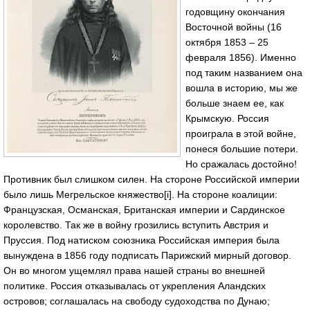
годовщину окончания
Восточной войны (16
октября 1853 – 25
февраля 1856). Именно
под таким названием она
вошла в историю, мы же
больше знаем ее, как
Крымскую. Россия
проиграла в этой войне,
понеся большие потери.
Но сражалась достойно!
Противник был слишком силен. На стороне Российской империи
было лишь Мегрельское княжество[i]. На стороне коалиции:
Французская, Османская, Британская империи и Сардинское
королевство. Так же в войну грозились вступить Австрия и
Пруссия. Под натиском союзника Российская империя была
вынуждена в 1856 году подписать Парижский мирный договор.
Он во многом ущемлял права нашей страны во внешней
политике. Россия отказывалась от укрепления Аландских
островов; соглашалась на свободу судоходства по Дунаю;