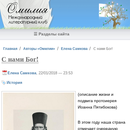
Перейти к основному содержанию
Омилия
Международный
литературный клуб
☰ Разделы сайта
Вы здесь
Главная
Авторы «Омилии»
Елена Самкова
С нами Бог!
С нами Бог!
Елена Самкова
, 22/01/2018 — 23:53
История
(описание жизни и
подвига протоиерея
Иоанна Пятибокова)
В этом году наша страна
отмечает очередную