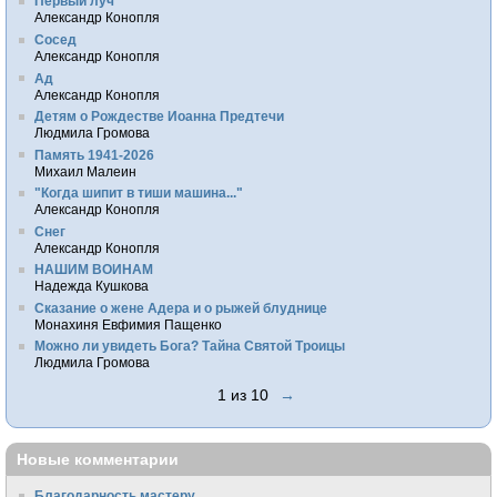
Первый луч
Александр Конопля
Сосед
Александр Конопля
Ад
Александр Конопля
Детям о Рождестве Иоанна Предтечи
Людмила Громова
Память 1941-2026
Михаил Малеин
"Когда шипит в тиши машина..."
Александр Конопля
Снег
Александр Конопля
НАШИМ ВОИНАМ
Надежда Кушкова
Сказание о жене Адера и о рыжей блуднице
Монахиня Евфимия Пащенко
Можно ли увидеть Бога? Тайна Святой Троицы
Людмила Громова
1 из 10
→
Новые комментарии
Благодарность мастеру