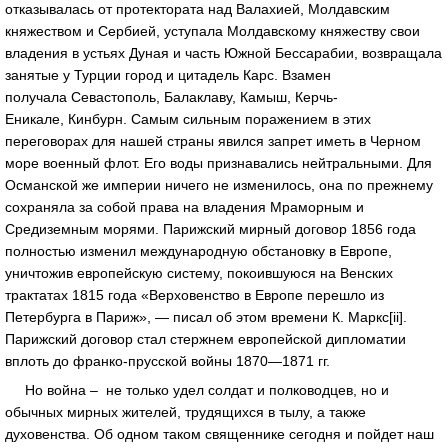
отказывалась от протектората над Валахией, Молдавским
княжеством и Сербией, уступала Молдавскому княжеству свои
владения в устьях Дуная и часть Южной Бессарабии, возвращала
занятые у Турции город и цитадель Карс. Взамен
получала Севастополь, Балаклаву, Камыш, Керчь-
Еникале, Кинбурн. Самым сильным поражением в этих
переговорах для нашей страны явился запрет иметь в Черном
море военный флот. Его воды признавались нейтральными. Для
Османской же империи ничего не изменилось, она по прежнему
сохраняла за собой права на владения Мраморным и
Средиземным морями. Парижский мирный договор 1856 года
полностью изменил международную обстановку в Европе,
уничтожив европейскую систему, покоившуюся на Венских
трактатах 1815 года «Верховенство в Европе перешло из
Петербурга в Париж», — писал об этом времени К. Маркс[ii].
Парижский договор стал стержнем европейской дипломатии
вплоть до франко-прусской войны 1870—1871 гг.
Но война – не только удел солдат и полководцев, но и
обычных мирных жителей, трудящихся в тылу, а также
духовенства. Об одном таком священнике сегодня и пойдет наш