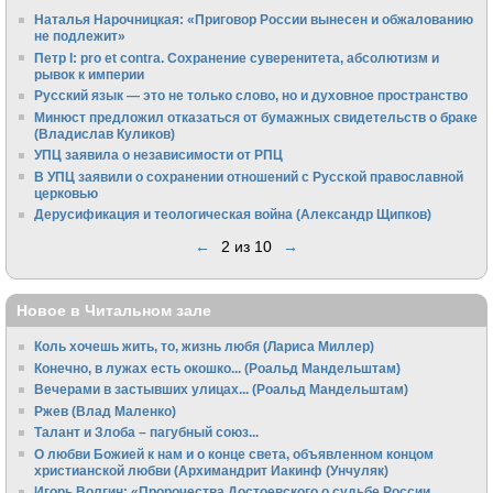
Наталья Нарочницкая: «Приговор России вынесен и обжалованию
не подлежит»
Петр I: pro et contra. Сохранение суверенитета, абсолютизм и
рывок к империи
Русский язык — это не только слово, но и духовное пространство
Минюст предложил отказаться от бумажных свидетельств о браке
(Владислав Куликов)
УПЦ заявила о независимости от РПЦ
В УПЦ заявили о сохранении отношений с Русской православной
церковью
Дерусификация и теологическая война (Александр Щипков)
←
2 из 10
→
Новое в Читальном зале
Коль хочешь жить, то, жизнь любя (Лариса Миллер)
Конечно, в лужах есть окошко... (Роальд Мандельштам)
Вечерами в застывших улицах... (Роальд Мандельштам)
Ржев (Влад Маленко)
Талант и Злоба – пагубный союз...
О любви Божией к нам и о конце света, объявленном концом
христианской любви (Архимандрит Иакинф (Унчуляк)
Игорь Волгин: «Пророчества Достоевского о судьбе России