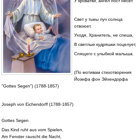
У кроватки, ангел пост несет.
Свет у тьмы луч солнца
отвоюет.
Уходя, Хранитель, не спеша,
В светлые кудряшки поцелует,
Спящего с улыбкой малыша.
(По мотивам стихотворения
Йозефа фон Эйхендорфа
"Gottes Segen") (1788-1857)
Joseph von Eichendorff (1788-1857)
Gottes Segen
Das Kind ruht aus vom Spielen,
Am Fenster rauscht die Nacht,