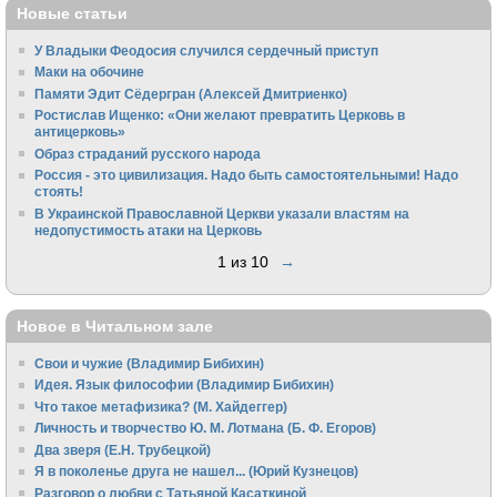
Новые статьи
У Владыки Феодосия случился сердечный приступ
Маки на обочине
Памяти Эдит Сёдергран (Алексей Дмитриенко)
Ростислав Ищенко: «Они желают превратить Церковь в
антицерковь»
Образ страданий русского народа
Россия - это цивилизация. Надо быть самостоятельными! Надо
стоять!
В Украинской Православной Церкви указали властям на
недопустимость атаки на Церковь
1 из 10
→
Новое в Читальном зале
Свои и чужие (Владимир Бибихин)
Идея. Язык философии (Владимир Бибихин)
Что такое метафизика? (М. Хайдеггер)
Личность и творчество Ю. М. Лотмана (Б. Ф. Егоров)
Два зверя (Е.Н. Трубецкой)
Я в поколенье друга не нашел... (Юрий Кузнецов)
Разговор о любви с Татьяной Касаткиной