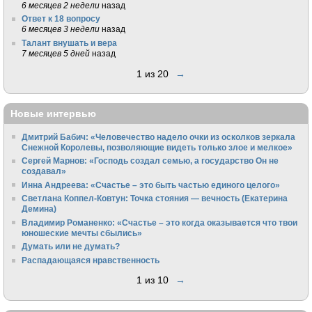
6 месяцев 2 недели
назад
Ответ к 18 вопросу
6 месяцев 3 недели
назад
Талант внушать и вера
7 месяцев 5 дней
назад
1 из 20
→
Новые интервью
Дмитрий Бабич: «Человечество надело очки из осколков зеркала
Снежной Королевы, позволяющие видеть только злое и мелкое»
Сергей Марнов: «Господь создал семью, а государство Он не
создавал»
Инна Андреева: «Счастье – это быть частью единого целого»
Светлана Коппел-Ковтун: Точка стояния — вечность (Екатерина
Демина)
Владимир Романенко: «Счастье – это когда оказывается что твои
юношеские мечты сбылись»
Думать или не думать?
Распадающаяся нравственность
1 из 10
→