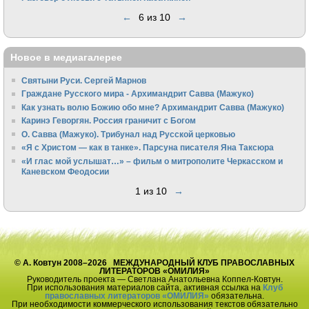
←
6 из 10
→
Новое в медиагалерее
Святыни Руси. Сергей Марнов
Граждане Русского мира - Архимандрит Савва (Мажуко)
Как узнать волю Божию обо мне? Архимандрит Савва (Мажуко)
Каринэ Геворгян. Россия граничит с Богом
О. Савва (Мажуко). Трибунал над Русской церковью
«Я с Христом — как в танке». Парсуна писателя Яна Таксюра
«И глас мой услышат…» – фильм о митрополите Черкасском и
Каневском Феодосии
1 из 10
→
© А. Ковтун 2008–2026 МЕЖДУНАРОДНЫЙ КЛУБ ПРАВОСЛАВНЫХ
ЛИТЕРАТОРОВ «ОМИЛИЯ»
Руководитель проекта — Светлана Анатольевна Коппел-Ковтун.
При использования материалов сайта, активная ссылка на
Клуб
православных литераторов «ОМИЛИЯ»
обязательна.
При необходимости коммерческого использования текстов обязательно