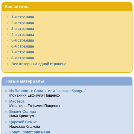
Все авторы
1-я страница
2-я страница
3-я страница
4-я страница
5-я страница
6-я страница
7-я страница
8-я страница
Все авторы на одной странице
Новые материалы
Из Павлов - в Савлы, или "не зная броду..."
Монахиня Евфимия Пащенко
Мастера
Монахиня Евфимия Пащенко
Вокруг Солнца
Илья Криштул
Царской Семье
Надежда Кушкова
Зовут... зовут они меня