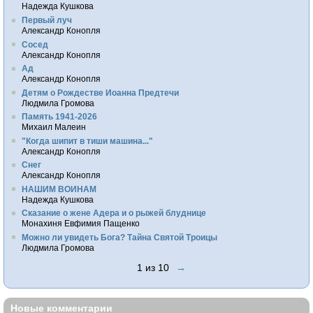
Надежда Кушкова
Первый луч
Александр Конопля
Сосед
Александр Конопля
Ад
Александр Конопля
Детям о Рождестве Иоанна Предтечи
Людмила Громова
Память 1941-2026
Михаил Малеин
"Когда шипит в тиши машина..."
Александр Конопля
Снег
Александр Конопля
НАШИМ ВОИНАМ
Надежда Кушкова
Сказание о жене Адера и о рыжей блуднице
Монахиня Евфимия Пащенко
Можно ли увидеть Бога? Тайна Святой Троицы
Людмила Громова
1 из 10
→
Новые комментарии