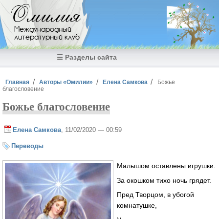
Перейти к основному содержанию
Омилия
Международный
литературный клуб
☰ Разделы сайта
Вы здесь
Главная
Авторы «Омилии»
Елена Самкова
Божье
благословение
Божье благословение
Елена Самкова
, 11/02/2020 — 00:59
Переводы
Малышом оставлены игрушки.
За окошком тихо ночь грядет.
Пред Творцом, в убогой
комнатушке,