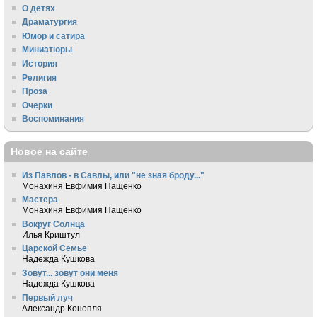
О детях
Драматургия
Юмор и сатира
Миниатюры
История
Религия
Проза
Очерки
Воспоминания
Новое на сайте
Из Павлов - в Савлы, или "не зная броду..."
Монахиня Евфимия Пащенко
Мастера
Монахиня Евфимия Пащенко
Вокруг Солнца
Илья Криштул
Царской Семье
Надежда Кушкова
Зовут... зовут они меня
Надежда Кушкова
Первый луч
Александр Конопля