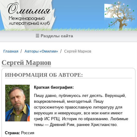
Перейти к основному содержанию
Омилия
Международный
литературный клуб
☰ Разделы сайта
Вы здесь
Главная
Авторы «Омилии»
Сергей Марнов
Сергей Марнов
ИНФОРМАЦИЯ ОБ АВТОРЕ:
Краткая биография:
Пишу давно, публикуюсь лет десять. Верующий,
воцерковленный, многодетный. Пишу
остросюжетную православную литературу для
верующих и неверующих, все мои книги имеют
гриф ИС РПЦ. Историк по образованию. Любимые
темы — Древний Рим, раннее Христианство.
Страна:
Россия