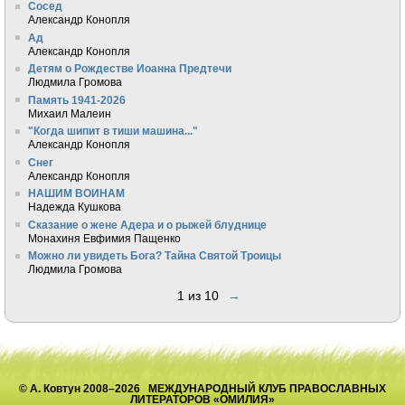
Сосед
Александр Конопля
Ад
Александр Конопля
Детям о Рождестве Иоанна Предтечи
Людмила Громова
Память 1941-2026
Михаил Малеин
"Когда шипит в тиши машина..."
Александр Конопля
Снег
Александр Конопля
НАШИМ ВОИНАМ
Надежда Кушкова
Сказание о жене Адера и о рыжей блуднице
Монахиня Евфимия Пащенко
Можно ли увидеть Бога? Тайна Святой Троицы
Людмила Громова
1 из 10
→
© А. Ковтун 2008–2026 МЕЖДУНАРОДНЫЙ КЛУБ ПРАВОСЛАВНЫХ
ЛИТЕРАТОРОВ «ОМИЛИЯ»