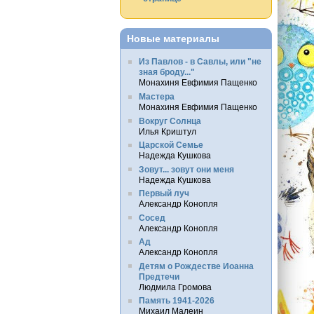
Новые материалы
Из Павлов - в Савлы, или "не
зная броду..."
Монахиня Евфимия Пащенко
Мастера
Монахиня Евфимия Пащенко
Вокруг Солнца
Илья Криштул
Царской Семье
Надежда Кушкова
Зовут... зовут они меня
Надежда Кушкова
Первый луч
Александр Конопля
Сосед
Александр Конопля
Ад
Александр Конопля
Детям о Рождестве Иоанна
Предтечи
Людмила Громова
Память 1941-2026
Михаил Малеин