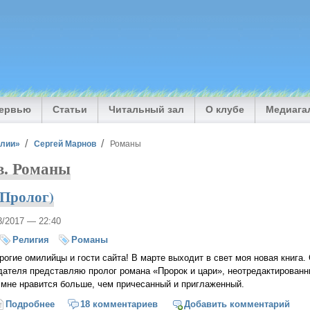
тервью
Статьи
Читальный зал
О клубе
Медиага
илии»
Сергей Марнов
Романы
в. Романы
(Пролог)
03/2017 — 22:40
Религия
Романы
рогие омилийцы и гости сайта! В марте выходит в свет моя новая книга.
дателя представляю пролог романа «Пророк и цари», неотредактированны
 мне нравится больше, чем причесанный и приглаженный.
Подробнее
о Пророк и цари (Пролог)
18 комментариев
Добавить комментарий