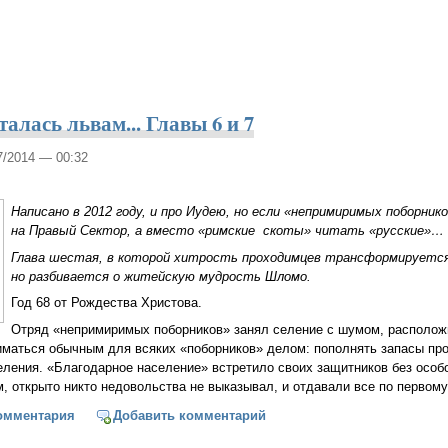
талась львам... Главы 6 и 7
07/2014 — 00:32
Написано в 2012 году, и про Иудею, но если «непримиримых поборни
на Правый Сектор, а вместо «римские скоты» читать «русские»…
Глава шестая, в которой хитрость проходимцев трансформируется
но разбивается о житейскую мудрость Шломо.
Год 68 от Рождества Христова.
Отряд «непримиримых поборников» занял селение с шумом, располож
иматься обычным для всяких «поборников» делом: пополнять запасы пр
селения. «Благодарное население» встретило своих защитников без особ
м, открыто никто недовольства не выказывал, и отдавали все по первом
ь моя досталась львам... Главы 6 и 7
омментария
Добавить комментарий