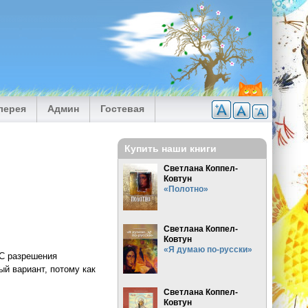
лерея
Админ
Гостевая
Купить наши книги
Светлана Коппел-
Ковтун
«Полотно»
Светлана Коппел-
Ковтун
«Я думаю по-русски»
 С разрешения
й вариант, потому как
Светлана Коппел-
Ковтун