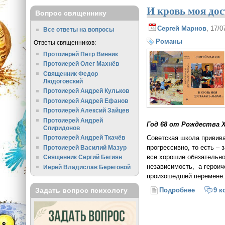
И кровь моя дос
Вопрос священнику
Сергей Марнов
, 17/
Все ответы на вопросы
Романы
Ответы священников:
Протоиерей Пётр Винник
Протоиерей Олег Махнёв
Священник Федор
Людоговский
Протоиерей Андрей Кульков
Протоиерей Андрей Ефанов
Протоиерей Алексий Зайцев
Протоиерей Андрей
Год 68 от Рождества 
Спиридонов
Советская школа привив
Протоиерей Андрей Ткачёв
прогрессивно, то есть – 
Протоиерей Василий Мазур
все хорошие обязательно
Священник Сергий Бегиян
независимость, а героич
Иерей Владислав Береговой
произошедшей перемене. 
Задать вопрос психологу
Подробнее
о И кров
9 к