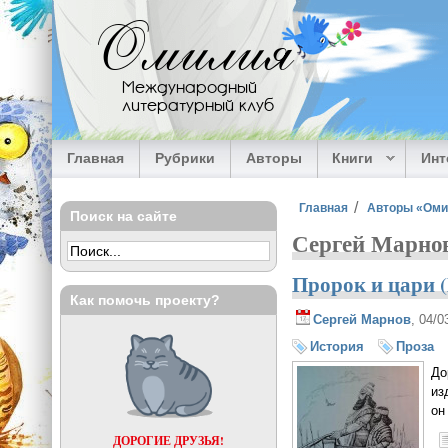
Перейти к основному содержанию
Омилия
Международный
литературный клуб
Главная
Рубрики
Авторы
Книги
Ин
Вы здесь
Главная
Авторы «Ом
Поиск на сайте
Сергей Марно
Пророк и цари 
Как помочь проекту?
Сергей Марнов
, 04/
История
Проза
До
из
он
ДОРОГИЕ ДРУЗЬЯ!