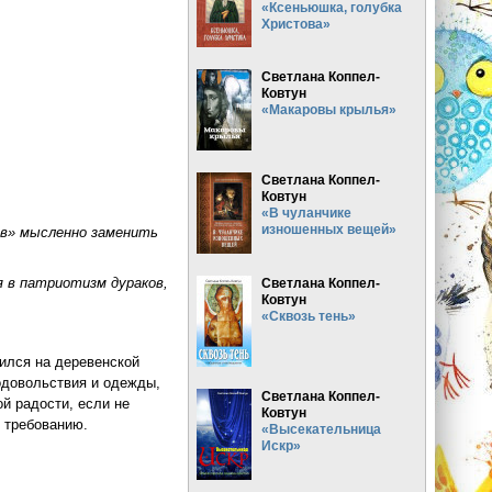
«Ксеньюшка, голубка
Христова»
Светлана Коппел-
Ковтун
«Макаровы крылья»
Светлана Коппел-
Ковтун
«В чуланчике
изношенных вещей»
ков» мысленно заменить
 в патриотизм дураков,
Светлана Коппел-
Ковтун
«Сквозь тень»
ился на деревенской
одовольствия и одежды,
Светлана Коппел-
ой радости, если не
Ковтун
у требованию.
«Высекательница
Искр»