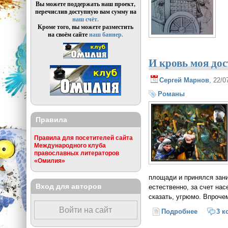
Вы можете поддержать наш проект,
перечислив доступную вам сумму на
наш счёт.
Кроме того, вы можете разместить
на своём сайте
наш баннер.
И кровь моя дос
Сергей Марнов
, 22/
Романы
Правила
Правила для посетителей сайта
Международного клуба
православных литераторов
«Омилия»
площади и принялся зан
Вход для авторов
естественно, за счет на
сказать, угрюмо. Впроче
Войти на сайт
Подробнее
о И кров
3 к