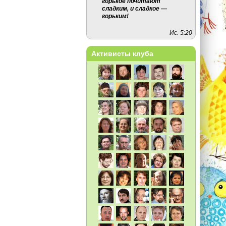
горькое почитают
сладким, и сладкое —
горьким!
Ис. 5:20
Активисты клуба