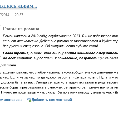
талась львам...
07/2014 — 20:57
Главы из романа
Роман написан в 2012 году, опубликован в 2013. Я и не подозревал то
станет актуальным. Действие романа разворачивается в Иудее перв
два русских спецназовца. Об актуальности судите сами!
Глава третья, о том, что лицо у войны одинаково омерзитель
во всех странах, а у солдат, к сожалению, безработицы не быв
Христова.
ала детям мысль, что любое национально-освободительное движение – 
за нас. Если не за нас, тогда нужно говорить: «Сепаратисты». Ну, эти – т
 должны быть за нас. Иногда сепаратисты вдруг вставали в ряды героич
еские борцы превращались в скверных сепаратистов, причем никто из ни
Ничего не поделаешь – как сказал бы по этому поводу умный чукча: «Ди
ь моя досталась львам...
омментариев
Добавить комментарий