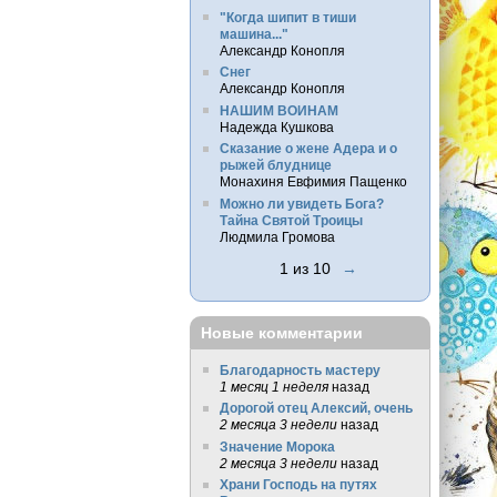
"Когда шипит в тиши
машина..."
Александр Конопля
Снег
Александр Конопля
НАШИМ ВОИНАМ
Надежда Кушкова
Сказание о жене Адера и о
рыжей блуднице
Монахиня Евфимия Пащенко
Можно ли увидеть Бога?
Тайна Святой Троицы
Людмила Громова
1 из 10
→
Новые комментарии
Благодарность мастеру
1 месяц 1 неделя
назад
Дорогой отец Алексий, очень
2 месяца 3 недели
назад
Значение Морока
2 месяца 3 недели
назад
Храни Господь на путях