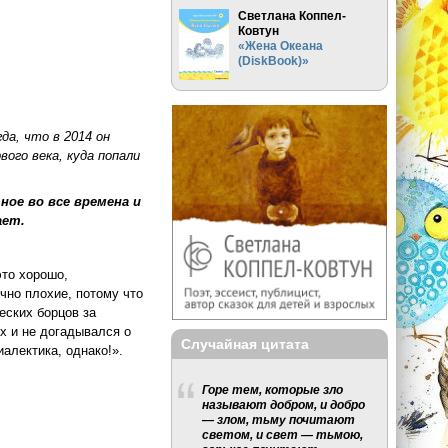
Светлана Коппел-
Ковтун
«Жена Океана
(DiskBook)»
гда, что в 2014 он
ого века, куда попали
ное во все времена и
ает.
это хорошо,
очно плохие, потому что
еских борцов за
х и не догадывался о
Случайная цитата
алектика, однако!».
Горе тем, которые зло
называют добром, и добро
— злом, тьму почитают
светом, и свет — тьмою,