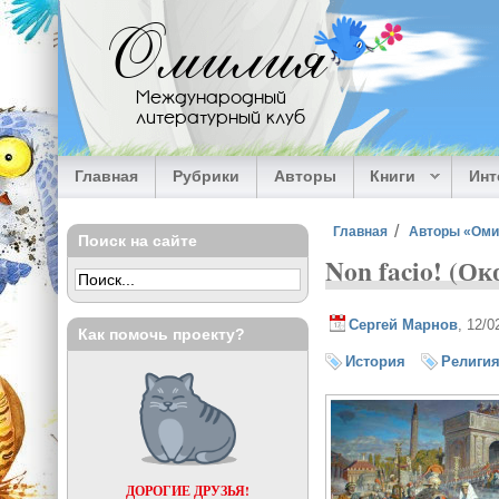
Перейти к основному содержанию
Омилия
Международный
литературный клуб
Главная
Рубрики
Авторы
Книги
Ин
Вы здесь
Главная
Авторы «Ом
Поиск на сайте
Non facio! (Ок
Сергей Марнов
, 12/
Как помочь проекту?
История
Религи
ДОРОГИЕ ДРУЗЬЯ!