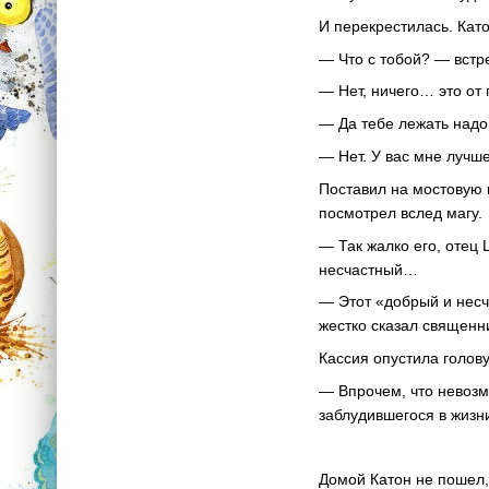
И перекрестилась. Като
— Что с тобой? — встр
— Нет, ничего… это от
— Да тебе лежать надо
— Нет. У вас мне лучше
Поставил на мостовую 
посмотрел вслед магу.
— Так жалко его, отец
несчастный…
— Этот «добрый и несч
жестко сказал священ
Кассия опустила голов
— Впрочем, что невозм
заблудившегося в жиз
Домой Катон не пошел, 