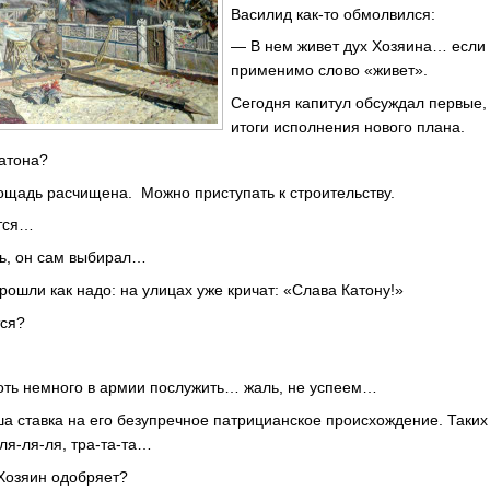
Василид как-то обмолвился:
— В нем живет дух Хозяина… если
применимо слово «живет».
Сегодня капитул обсуждал первые
итоги исполнения нового плана.
атона?
щадь расчищена. Можно приступать к строительству.
ится…
ь, он сам выбирал…
ошли как надо: на улицах уже кричат: «Слава Катону!»
тся?
…
оть немного в армии послужить… жаль, не успеем…
а ставка на его безупречное патрицианское происхождение. Таких
ля-ля-ля, тра-та-та…
 Хозяин одобряет?