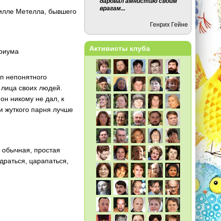
даровал амнистию своим
врагам...
вилле Метелла, бывшего
Генрих Гейне
Активисты клуба
триума
п непонятного
 лица своих людей.
он никому не дал, к
 и жуткого парня лучше
ы обычная, простая
драться, царапаться,