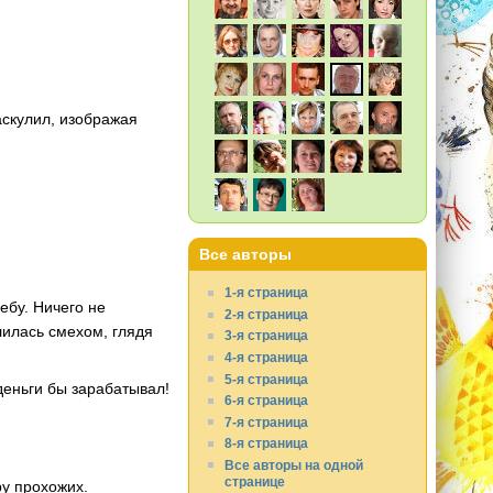
аскулил, изображая
Все авторы
1-я страница
ебу. Ничего не
2-я страница
лилась смехом, глядя
3-я страница
4-я страница
5-я страница
деньги бы зарабатывал!
6-я страница
7-я страница
8-я страница
Все авторы на одной
странице
ру прохожих.