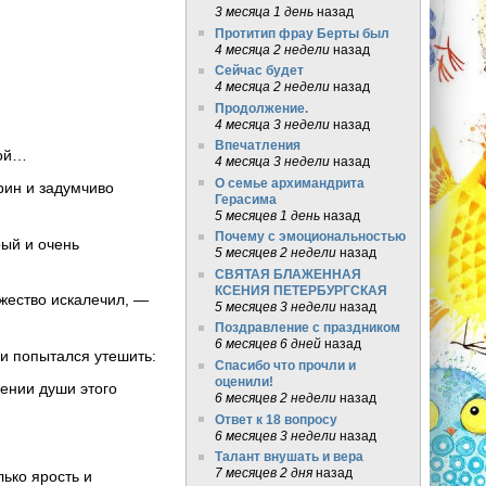
3 месяца 1 день
назад
Протитип фрау Берты был
4 месяца 2 недели
назад
Сейчас будет
4 месяца 2 недели
назад
Продолжение.
4 месяца 3 недели
назад
Впечатления
ной…
4 месяца 3 недели
назад
О семье архимандрита
рин и задумчиво
Герасима
5 месяцев 1 день
назад
Почему с эмоциональностью
рый и очень
5 месяцев 2 недели
назад
СВЯТАЯ БЛАЖЕННАЯ
КСЕНИЯ ПЕТЕРБУРГСКАЯ
ожество искалечил, —
5 месяцев 3 недели
назад
Поздравление с праздником
6 месяцев 6 дней
назад
 и попытался утешить:
Спасибо что прочли и
оценили!
сении души этого
6 месяцев 2 недели
назад
Ответ к 18 вопросу
6 месяцев 3 недели
назад
Талант внушать и вера
7 месяцев 2 дня
назад
лько ярость и