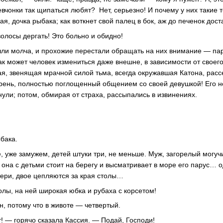
вчонки так щипаться любят? Нет, серьезно! И почему у них такие 
я, дочка рыбака; как воткнет свой палец в бок, аж до печенок дост
олосы дергать! Это больно и обидно!
ли молча, и прохожие перестали обращать на них внимание — пар
ак может человек измениться даже внешне, в зависимости от своег
я, звенящая мрачной силой тьма, всегда окружавшая Катона, расс
ень, полностью поглощенный общением со своей девушкой! Его не
нули; потом, обмирая от страха, рассыпались в извинениях.
бака.
уже замужем, детей штуки три, не меньше. Муж, загорелый могучи
 она с детьми стоит на берегу и высматривает в море его парус… 
атери, двое цепляются за края столы…
олы, на ней широкая юбка и рубаха с корсетом!
н, потому что в животе — четвертый.
т! — горячо сказала Кассия. — Подай, Господи!