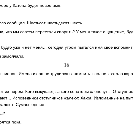
коро у Катона будет новое имя.
исло сообщил. Шестьсот шестьдесят шесть…
ли, что мы совсем перестали спорить? У меня такое ощущение, буд
будто уже и нет меня… сегодня утром пытался имя свое вспомни
и замолчали.
16
шпионов. Имена их он не трудился запомнить: вполне хватало коро
т из тюрем. Кого выкупают, за кого сенаторы хлопочут… Отступники
гают… Исповедники отступников жалеют. Ха-ха! Изломанные на пыт
 жалеют! Сумасшедшие…
па?
ятся пока.