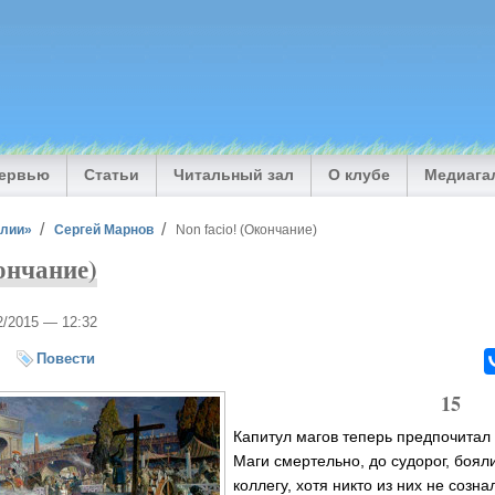
тервью
Статьи
Читальный зал
О клубе
Медиага
илии»
Сергей Марнов
Non facio! (Окончание)
ончание)
02/2015 — 12:32
я
Повести
15
Капитул магов теперь предпочитал 
Маги смертельно, до судорог, боял
коллегу, хотя никто из них не созна