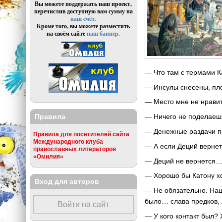
Вы можете поддержать наш проект,
перечислив доступную вам сумму на
наш счёт.
Кроме того, вы можете разместить
на своём сайте
наш баннер.
— Что там с термами К
— Инсулы снесены, пло
— Место мне не нрав
Правила
— Ничего не поделаеш
— Денежные раздачи пр
Правила для посетителей сайта
Международного клуба
— А если Деций верне
православных литераторов
«Омилия»
— Деций не вернется
— Хорошо бы Катону х
Вход для авторов
— Не обязательно. Наш
было… слава предков, 
Войти на сайт
— У кого контакт был?