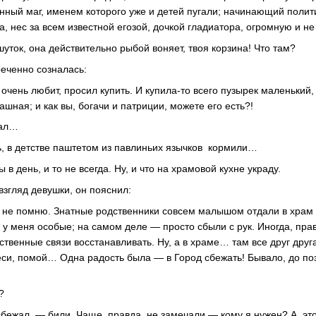
ный маг, именем которого уже и детей пугали; начинающий полити
а, нес за всем известной егозой, дочкой гладиатора, огромную и не
уток, она действительно рыбой воняет, твоя корзина! Что там?
реченно созналась:
 очень любит, просил купить. И купила-то всего пузырек маленький,
ашная; и как вы, богачи и патриции, можете его есть?!
вал…
, в детстве паштетом из павлиньих язычков кормили…
в день, и то не всегда. Ну, и что на храмовой кухне украду.
згляд девушки, он пояснил:
 не помню. Знатные родственники совсем малышом отдали в храм 
 у меня особые; на самом деле — просто сбыли с рук. Иногда, прав
твенные связи восстанавливать. Ну, а в храме… там все друг друг
си, помой… Одна радость была — в Город сбежать! Бывало, до по
?
сбежал, — били. Чаще, правда, не замечали — кому я нужен? А, эт