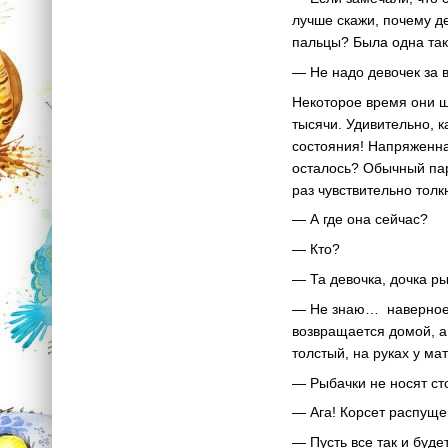
лучше скажи, почему де
пальцы? Была одна така
— Не надо девочек за в
Некоторое время они ш
тысячи. Удивительно, к
состояния! Напряженна
осталось? Обычный пар
раз чувствительно толк
— А где она сейчас?
— Кто?
— Та девочка, дочка ры
— Не знаю… наверное, 
возвращается домой, а
толстый, на руках у м
— Рыбачки не носят ст
— Ага! Корсет распуще
— Пусть все так и буде