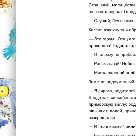
Страшный, могуществен
во всех тавернах Город
— Слушай, без всяких ш
Кассия вздохнула и об
— Это гарум . Отец его
провоняла! Гадость стр
— Я ни разу не пробо
— Рассказывай! Небось
— Миска вареной полбы 
Заметив недоуменный в
— Я сирота, родителей
Вроде как, способности
приморскую виллу: родс
шпыняют: подай, прине
возвращался.
— И что в храме? Били
— Если замечали, что 