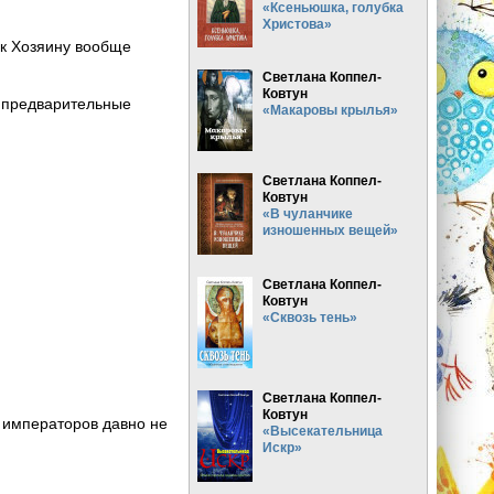
«Ксеньюшка, голубка
Христова»
 к Хозяину вообще
Светлана Коппел-
Ковтун
, предварительные
«Макаровы крылья»
Светлана Коппел-
Ковтун
«В чуланчике
изношенных вещей»
Светлана Коппел-
Ковтун
«Сквозь тень»
Светлана Коппел-
Ковтун
 императоров давно не
«Высекательница
Искр»