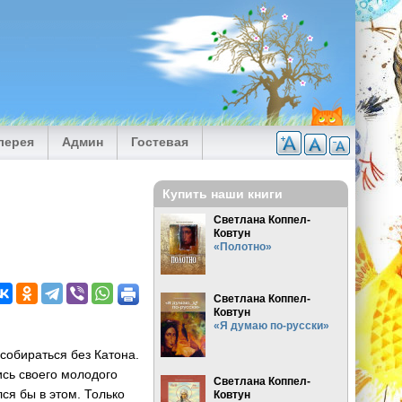
лерея
Админ
Гостевая
Купить наши книги
Светлана Коппел-
Ковтун
«Полотно»
Светлана Коппел-
Ковтун
«Я думаю по-русски»
собираться без Катона.
ись своего молодого
Светлана Коппел-
лся бы в этом. Только
Ковтун