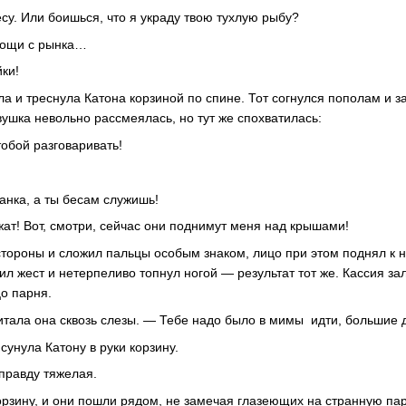
су. Или боишься, что я украду твою тухлую рыбу?
вощи с рынка…
ки!
а и треснула Катона корзиной по спине. Тот согнулся пополам и з
вушка невольно рассмеялась, но тут же спохватилась:
тобой разговаривать!
анка, а ты бесам служишь!
жат! Вот, смотри, сейчас они поднимут меня над крышами!
стороны и сложил пальцы особым знаком, лицо при этом поднял к н
л жест и нетерпеливо топнул ногой — результат тот же. Кассия за
о парня.
итала она сквозь слезы. — Тебе надо было в мимы идти, большие 
унула Катону в руки корзину.
вправду тяжелая.
орзину, и они пошли рядом, не замечая глазеющих на странную па