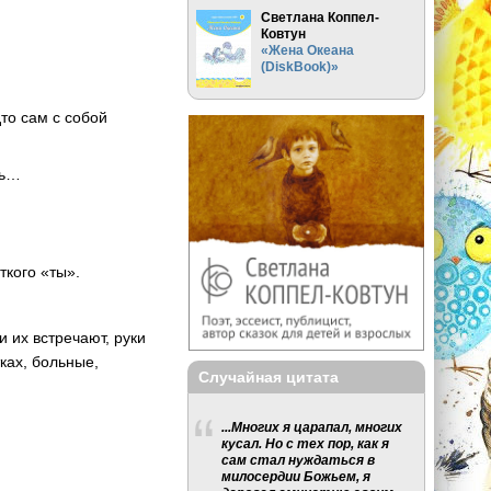
Светлана Коппел-
Ковтун
«Жена Океана
(DiskBook)»
то сам с собой
ть…
ткого «ты».
 их встречают, руки
ках, больные,
Случайная цитата
...Многих я царапал, многих
кусал. Но с тех пор, как я
сам стал нуждаться в
милосердии Божьем, я