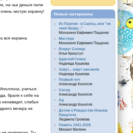
к, на чьи деньги пили
 очень чистую корзину!
Новые материалы
Из Павлов - в Савлы, или "не
зная броду..."
Монахиня Евфимия Пащенко
 а вся корзина
Мастера
Монахиня Евфимия Пащенко
Вокруг Солнца
Илья Криштул
Царской Семье
Надежда Кушкова
Зовут... зовут они меня
Надежда Кушкова
Первый луч
Александр Конопля
Аполлона, учиться.
Сосед
Александр Конопля
да, брали к себе на
Ад
а ненавидят, слабых
Александр Конопля
зднего вечера не
Детям о Рождестве Иоанна
Предтечи
Людмила Громова
Память 1941-2026
Михаил Малеин
о не интересно. Ты