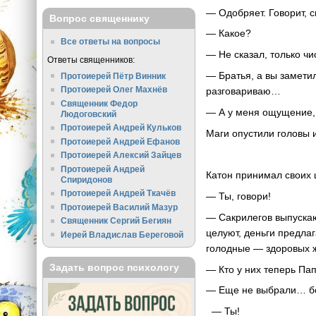
— Одобряет. Говорит, с
Вопрос священнику
— Какое?
Все ответы на вопросы
— Не сказал, только ч
Ответы священников:
— Братья, а вы замети
Протоиерей Пётр Винник
Протоиерей Олег Махнёв
разговариваю…
Священник Федор
— А у меня ощущение, 
Людоговский
Протоиерей Андрей Кульков
Маги опустили головы 
Протоиерей Андрей Ефанов
Протоиерей Алексий Зайцев
Протоиерей Андрей
Катон принимал своих 
Спиридонов
Протоиерей Андрей Ткачёв
— Ты, говори!
Протоиерей Василий Мазур
— Сакрилегов выпускаю
Священник Сергий Бегиян
целуют, деньги предла
Иерей Владислав Береговой
голодные — здоровых
Задать вопрос психологу
— Кто у них теперь Па
— Еще не выбрали… бо
— Ты!