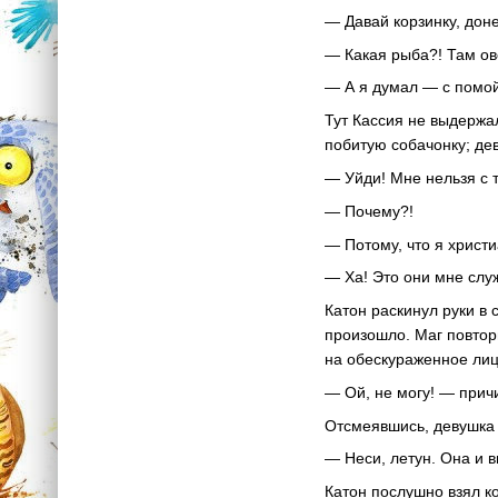
— Давай корзинку, доне
— Какая рыба?! Там о
— А я думал — с помой
Тут Кассия не выдержал
побитую собачонку; де
— Уйди! Мне нельзя с 
— Почему?!
— Потому, что я христи
— Ха! Это они мне слу
Катон раскинул руки в 
произошло. Маг повтори
на обескураженное лиц
— Ой, не могу! — прич
Отсмеявшись, девушка с
— Неси, летун. Она и 
Катон послушно взял к