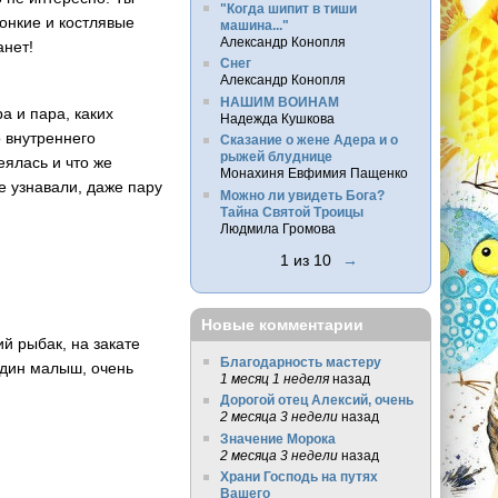
"Когда шипит в тиши
тонкие и костлявые
машина..."
Александр Конопля
анет!
Снег
Александр Конопля
НАШИМ ВОИНАМ
а и пара, каких
Надежда Кушкова
о внутреннего
Сказание о жене Адера и о
рыжей блуднице
еялась и что же
Монахиня Евфимия Пащенко
 узнавали, даже пару
Можно ли увидеть Бога?
Тайна Святой Троицы
Людмила Громова
1 из 10
→
Новые комментарии
й рыбак, на закате
Благодарность мастеру
один малыш, очень
1 месяц 1 неделя
назад
Дорогой отец Алексий, очень
2 месяца 3 недели
назад
Значение Морока
2 месяца 3 недели
назад
Храни Господь на путях
Вашего