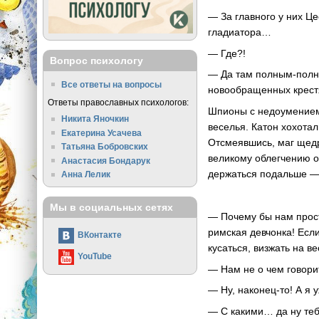
— За главного у них Ц
гладиатора…
— Где?!
Вопрос психологу
— Да там полным-полно
Все ответы на вопросы
новообращенных крест
Ответы православных психологов:
Шпионы с недоумением 
Никита Яночкин
веселья. Катон хохотал
Екатерина Усачева
Отсмеявшись, маг щедр
Татьяна Бобровских
великому облегчению об
Анастасия Бондарук
держаться подальше —
Анна Лелик
Мы в социальных сетях
— Почему бы нам прост
римская девчонка! Если
ВКонтакте
кусаться, визжать на в
YouTube
— Нам не о чем говори
— Ну, наконец-то! А я 
— С какими… да ну теб