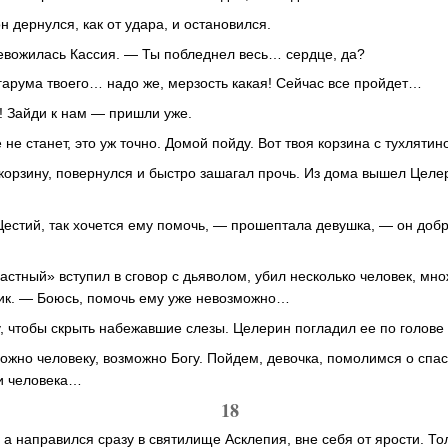
н дернулся, как от удара, и остановился.
евожилась Кассия. — Ты побледнел весь… сердце, да?
 гарума твоего… надо же, мерзость какая! Сейчас все пройдет…
! Зайди к нам — пришли уже.
 не станет, это уж точно. Домой пойду. Вот твоя корзина с тухляти
корзину, повернулся и быстро зашагал прочь. Из дома вышел Целе
 Цестий, так хочется ему помочь, — прошептала девушка, — он доб
астный» вступил в сговор с дьяволом, убил несколько человек, мн
ник. — Боюсь, помочь ему уже невозможно…
у, чтобы скрыть набежавшие слезы. Целерин погладил ее по голове
ожно человеку, возможно Богу. Пойдем, девочка, помолимся о спа
ни человека…
18
а направился сразу в святилище Асклепия, вне себя от ярости. То