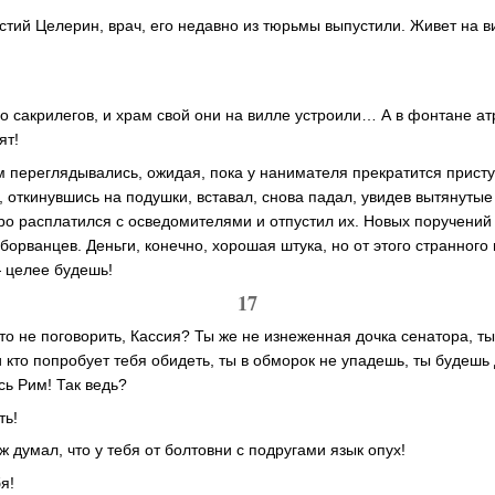
естий Целерин, врач, его недавно из тюрьмы выпустили. Живет на 
 сакрилегов, и храм свой они на вилле устроили… А в фонтане а
ят!
переглядывались, ожидая, пока у нанимателя прекратится присту
, откинувшись на подушки, вставал, снова падал, увидев вытянутые
о расплатился с осведомителями и отпустил их. Новых поручений 
орванцев. Деньги, конечно, хорошая штука, но от этого странного
 целее будешь!
17
о не поговорить, Кассия? Ты же не изнеженная дочка сенатора, т
 кто попробует тебя обидеть, ты в обморок не упадешь, ты будешь 
есь Рим! Так ведь?
ть!
уж думал, что у тебя от болтовни с подругами язык опух!
я!