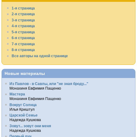
1-я страница
2-я страница
3-я страница
4-я страница
5-я страница
6-я страница
7-я страница
8-я страница
Все авторы на одной странице
Новые материалы
Из Павлов - в Савлы, или "не зная броду..."
Монахиня Евфимия Пащенко
Мастера
Монахиня Евфимия Пащенко
Вокруг Солнца
Илья Криштул
Царской Семье
Надежда Кушкова
Зовут... зовут они меня
Надежда Кушкова
Первый луч