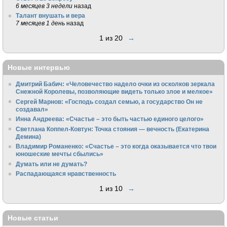
6 месяцев 3 недели
назад
Талант внушать и вера
7 месяцев 1 день
назад
1 из 20
→
Новые интервью
Дмитрий Бабич: «Человечество надело очки из осколков зеркала
Снежной Королевы, позволяющие видеть только злое и мелкое»
Сергей Марнов: «Господь создал семью, а государство Он не
создавал»
Инна Андреева: «Счастье – это быть частью единого целого»
Светлана Коппел-Ковтун: Точка стояния — вечность (Екатерина
Демина)
Владимир Романенко: «Счастье – это когда оказывается что твои
юношеские мечты сбылись»
Думать или не думать?
Распадающаяся нравственность
1 из 10
→
Новые статьи