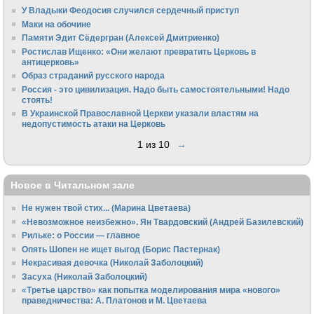
У Владыки Феодосия случился сердечный приступ
Маки на обочине
Памяти Эдит Сёдергран (Алексей Дмитриенко)
Ростислав Ищенко: «Они желают превратить Церковь в
антицерковь»
Образ страданий русского народа
Россия - это цивилизация. Надо быть самостоятельными! Надо
стоять!
В Украинской Православной Церкви указали властям на
недопустимость атаки на Церковь
1 из 10
→
Новое в Читальном зале
Не нужен твой стих... (Марина Цветаева)
«Невозможное неизбежно». Ян Твардовский (Андрей Базилевский)
Рильке: о России — главное
Опять Шопен не ищет выгод (Борис Пастернак)
Некрасивая девочка (Николай Заболоцкий)
Засуха (Николай Заболоцкий)
«Третье царство» как попытка моделирования мира «нового»
праведничества: А. Платонов и М. Цветаева