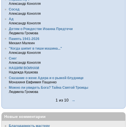
Александр Конопля
Сосед
Александр Конопля
Ад
Александр Конопля
Детям о Рождестве Иоанна Предтечи
Людмила Громова
Память 1941-2026
Михаил Малеин
"Когда шипит в тиши машина..."
Александр Конопля
Снег
Александр Конопля
НАШИМ ВОИНАМ
Надежда Кушкова
Сказание о жене Адера и о рыжей блуднице
Монахиня Евфимия Пащенко
Можно ли увидеть Бога? Тайна Святой Троицы
Людмила Громова
1 из 10
→
Новые комментарии
Благодарность мастеру