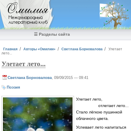
Перейти к основному содержанию
Омилия
Международный
литературный клуб
☰ Разделы сайта
Вы здесь
Главная
Авторы «Омилии»
Светлана Борновалова
Улетает
лето...
Улетает лето...
Светлана Борновалова
, 09/09/2015 — 09:41
Поэзия
Улетает лето,
отлетает лето...
Стало лёгкою пушинкой
облачного цвета.
Успевает лето напитаться