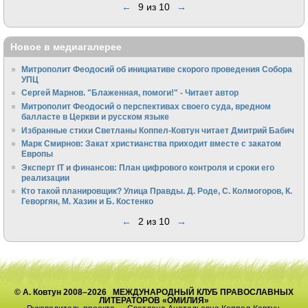
←
9 из 10
→
Новое в медиагалерее
Митрополит Феодосий об инициативе скорого проведения Собора
УПЦ
Сергей Марнов. "Блаженная, помоги!" - Читает автор
Митрополит Феодосий о перспективах своего суда, вредном
балласте в Церкви и русском языке
Избранные стихи Светланы Коппел-Ковтун читает Дмитрий Бабич
Марк Смирнов: Закат христианства приходит вместе с закатом
Европы
Эксперт IT и финансов: План цифрового контроля и сроки его
реализации
Кто такой планировщик? Улица Правды. Д. Роде, С. Колмогоров, К.
Геворгян, М. Хазин и Б. Костенко
←
2 из 10
→
© А. Ковтун 2008–2026 МЕЖДУНАРОДНЫЙ КЛУБ ПРАВОСЛАВНЫХ
ЛИТЕРАТОРОВ «ОМИЛИЯ»