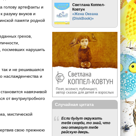
Светлана Коппел-
а голову артефакты и
Ковтун
к разуму внуков и
«Жена Океана
(DiskBook)»
ринской памяти родной
еданных грехов,
личности,
в, посмевших нарушить
, так и не решившаяся
го наслажденчества и
 становится навязчивой
ся от внутриутробного
Случайная цитата
ма, мистической
Если будут окружать
тебя скорби, то знай, что
они отверзут тебе
умертвив свою прежнюю
райскую дверь.