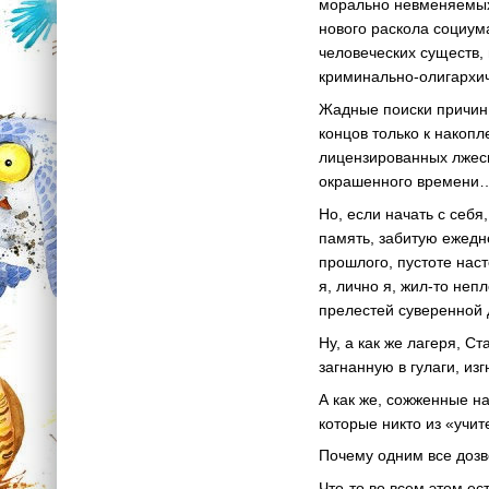
морально невменяемых
нового раскола социу
человеческих существ,
криминально-олигархи
Жадные поиски причин 
концов только к накоп
лицензированных лжесв
окрашенного времени
Но, если начать с себ
память, забитую ежед
прошлого, пустоте нас
я, лично я, жил-то неп
прелестей суверенной
Ну, а как же лагеря, С
загнанную в гулаги, и
А как же, сожженные н
которые никто из «учи
Почему одним все дозв
Что-то во всем этом ес