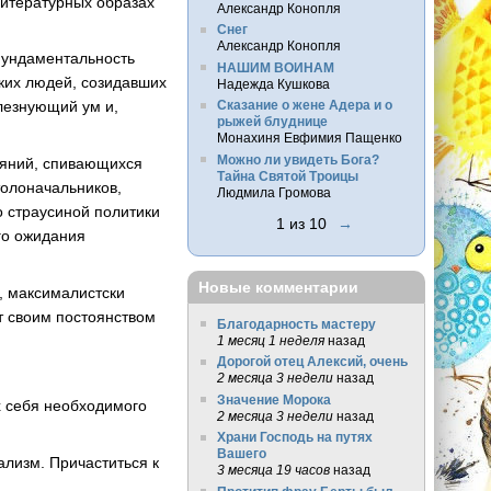
литературных образах
Александр Конопля
Снег
Александр Конопля
 фундаментальность
НАШИМ ВОИНАМ
ких людей, созидавших
Надежда Кушкова
лезнующий ум и,
Сказание о жене Адера и о
рыжей блуднице
Монахиня Евфимия Пащенко
Можно ли увидеть Бога?
ояний, спивающихся
Тайна Святой Троицы
толоначальников,
Людмила Громова
о страусиной политики
1 из 10
→
ого ожидания
Новые комментарии
, максималистски
т своим постоянством
Благодарность мастеру
1 месяц 1 неделя
назад
Дорогой отец Алексий, очень
2 месяца 3 недели
назад
Значение Морока
х себя необходимого
2 месяца 3 недели
назад
Храни Господь на путях
Вашего
лизм. Причаститься к
3 месяца 19 часов
назад