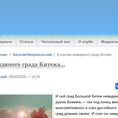
тервью
Статьи
Читальный зал
О клубе
Медиага
илии»
Виталий Митропольский
В поисках невидимого града Китежа...
идимого града Китежа...
ский
, 05/02/2020 — 14:24
И сей град Большой Китеж невидим
рукою Божиею,— так под конец век
многомятежного и слез достойного 
град дланию своею. И стал он нев