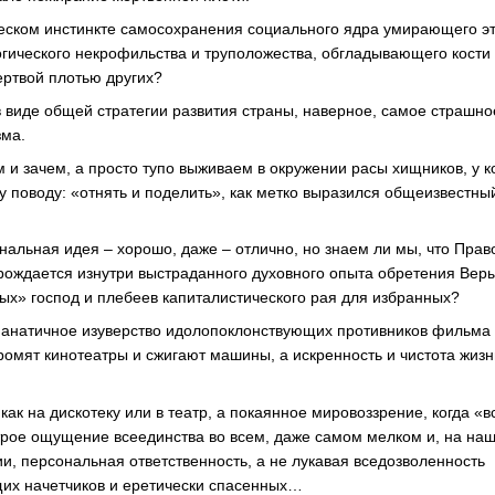
ческом инстинкте самосохранения социального ядра умирающего э
гического некрофильства и труположества, обгладывающего кости 
ртвой плотью других?
в виде общей стратегии развития страны, наверное, самое страшно
зма.
м и зачем, а просто тупо выживаем в окружении расы хищников, у 
 поводу: «отнять и поделить», как метко выразился общеизвестны
нальная идея – хорошо, даже – отлично, но знаем ли мы, что Прав
 рождается изнутри выстраданного духовного опыта обретения Веры
ых» господ и плебеев капиталистического рая для избранных?
фанатичное изуверство идолопоклонствующих противников фильма
ромят кинотеатры и сжигают машины, а искренность и чистота жизн
как на дискотеку или в театр, а покаянное мировоззрение, когда «в
строе ощущение всеединства во всем, даже самом мелком и, на наш 
и, персональная ответственность, а не лукавая вседозволенность
х начетчиков и еретически спасенных…