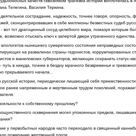
судьбоносных качеств сквозняком трагизма истории воплотилась в 
ана Телегина, Василия Теркина.
, деятельное сострадание, надежность, точнее говоря, опорность,
ажей, сконцентрировавших в себе миллионы безвестных судеб русс
- вот тот драгоценный сосуд целебного мира, помазуя которым бо
, возможно отыскать ключ к запертой двери утраченного единства.
 апологетов нынешнего сумеречного состояния неправедных сост
пирующих на развалинах страны гедонистов, коррумпированных с
стов и маниловских губернаторов, желающих сохранить статус-кв
 - путь в никуда, точнее в бездну мрачного безвременья и тревожн
но прерываемого начала...
к русской истории, периодически лишающей себя преемственности
тое ранее напряженным и жертвенным трудом поколений, поражае
вателя.
лояльности к собственному прошлому?
 кощунственного осквернения могил упокоенных предков, лишавши
вания?
ие у первобытных народов часто переходило в священный канниба
чало пожирание жертвенной плоти.