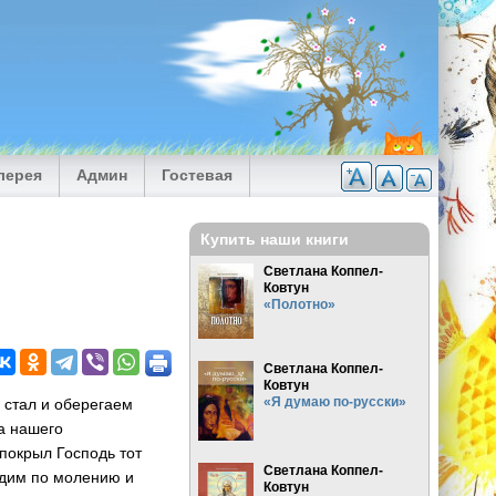
лерея
Админ
Гостевая
Купить наши книги
Светлана Коппел-
Ковтун
«Полотно»
Светлана Коппел-
Ковтун
«Я думаю по-русски»
 стал и оберегаем
а нашего
покрыл Господь тот
Светлана Коппел-
идим по молению и
Ковтун