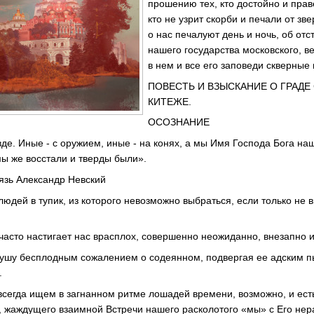
прошению тех, кто достойно и прав
кто не узрит скорби и печали от зв
о нас печалуют день и ночь, об от
нашего государства московского, в
в нем и все его заповеди скверные 
ПОВЕСТЬ И ВЗЫСКАНИЕ О ГРАД
КИТЕЖЕ.
ОСОЗНАНИЕ
авде. Иные - с оружием, иные - на конях, а мы Имя Господа Бога н
мы же восстали и тверды были».
язь Александр Невский
людей в тупик, из которого невозможно выбраться, если только не
асто настигает нас врасплох, совершенно неожиданно, внезапно и
душу бесплодным сожалением о содеянном, подвергая ее адским п
.
всегда ищем в загнанном ритме лошадей времени, возможно, и ест
, жаждущего взаимной Встречи нашего расколотого «мы» с Его н