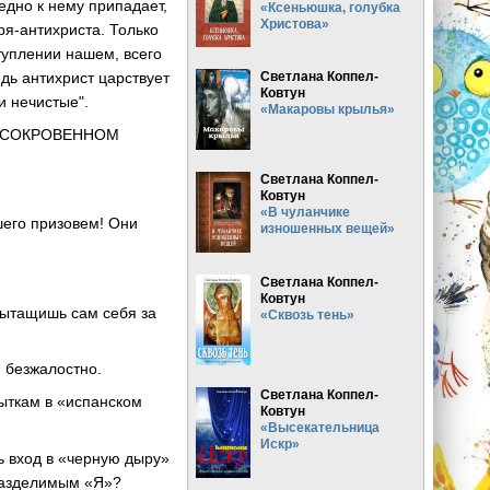
едно к нему припадает,
«Ксеньюшка, голубка
Христова»
еря-антихриста. Только
ступлении нашем, всего
едь антихрист царствует
Светлана Коппел-
Ковтун
и нечистые".
«Макаровы крылья»
Е СОКРОВЕННОМ
Светлана Коппел-
Ковтун
«В чуланчике
ашего призовем! Они
изношенных вещей»
Светлана Коппел-
Ковтун
 вытащишь сам себя за
«Сквозь тень»
 безжалостно.
Светлана Коппел-
ыткам в «испанском
Ковтун
«Высекательница
Искр»
ь вход в «черную дыру»
еразделимым «Я»?