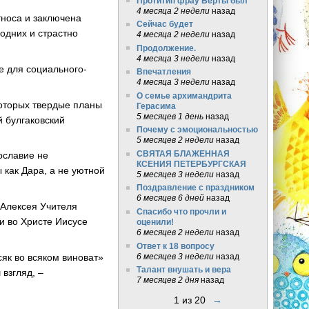
Протитип фрау Берты был
4 месяца 2 недели
назад
тноса и заключена
Сейчас будет
одних и страстно
4 месяца 2 недели
назад
Продолжение.
4 месяца 3 недели
назад
е для социального-
Впечатления
4 месяца 3 недели
назад
О семье архимандрита
которых твердые планы
Герасима
5 месяцев 1 день
назад
й булгаковский
Почему с эмоциональностью
5 месяцев 2 недели
назад
СВЯТАЯ БЛАЖЕННАЯ
ославие не
КСЕНИЯ ПЕТЕРБУРГСКАЯ
 как Дара, а не уютной
5 месяцев 3 недели
назад
Поздравление с праздником
6 месяцев 6 дней
назад
 Алексея Учителя
Спасибо что прочли и
и во Христе Иисусе
оценили!
6 месяцев 2 недели
назад
Ответ к 18 вопросу
6 месяцев 3 недели
назад
сяк во всяком виноват»
Талант внушать и вера
взгляд, –
7 месяцев 2 дня
назад
1 из 20
→