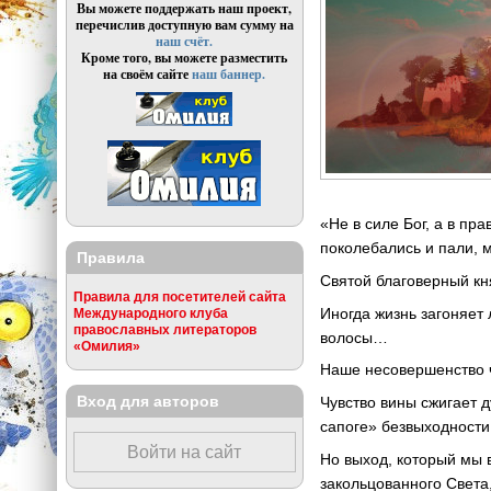
Вы можете поддержать наш проект,
перечислив доступную вам сумму на
наш счёт.
Кроме того, вы можете разместить
на своём сайте
наш баннер.
«Не в силе Бог, а в пр
поколебались и пали, 
Правила
Святой благоверный кн
Правила для посетителей сайта
Иногда жизнь загоняет 
Международного клуба
православных литераторов
волосы…
«Омилия»
Наше несовершенство ч
Вход для авторов
Чувство вины сжигает 
сапоге» безвыходности
Войти на сайт
Но выход, который мы 
закольцованного Света