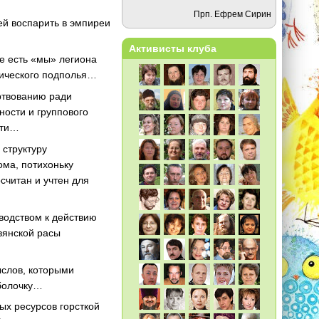
Прп. Ефрем Сирин
й воспарить в эмпиреи
Активисты клуба
е есть «мы» легиона
хического подполья…
ртвованию ради
ности и группового
ности…
 структуру
ома, потихоньку
считан и учтен для
водством к действию
авянской расы
ыслов, которыми
оболочку…
ых ресурсов горсткой