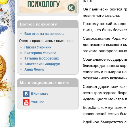
плоть.
Он панически боится 
невнятного смысла.
Поэтому ветхий младен
Вопрос психологу
тьмы, - то бишь бесч
Все ответы на вопросы
Самосознание Рода мож
Ответы православных психологов:
достижения высшего см
Никита Яночкин
эгоизма оцифрованных
Екатерина Усачева
Татьяна Бобровских
Социальное государств
Анастасия Бондарук
близкородственных кор
Анна Лелик
спиваясь и вымирая на 
пожизненного включен
Мы в социальных сетях
Социал-дарвинизм как 
всего громоздкого бюро
ВКонтакте
чудовищного монстра 
YouTube
Борьба с коммунизмом 
кровеносной сетью был
Идейное банкротство л