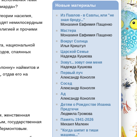
Новые материалы
ллиарда»?
теории насилия,
Из Павлов - в Савлы, или "не
зная броду..."
судят немилосердным
Монахиня Евфимия Пащенко
елигией и прочими
Мастера
Монахиня Евфимия Пащенко
Вокруг Солнца
та, национальной
Илья Криштул
одов, спаянных
Царской Семье
Надежда Кушкова
Зовут... зовут они меня
Надежда Кушкова
олонну» наймитов и
Первый луч
 отдав его на
Александр Конопля
Сосед
Александр Конопля
Ад
Александр Конопля
Детям о Рождестве Иоанна
Предтечи
Людмила Громова
м, женственная
Память 1941-2026
ым, государственная
Михаил Малеин
 Лермонтовым.
"Когда шипит в тиши
машина..."