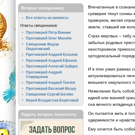
Впечатанные в сознани
Вопрос священнику
суеверия тянут сонмы 
Все ответы на вопросы
правнуков, желая опра
Ответы священников:
земли, ставшей им ко
Протоиерей Пётр Винник
Страх мертвых – табу 
Протоиерей Олег Махнёв
забытых родовых прест
Священник Федор
неосторожное прикосно
Людоговский
Протоиерей Андрей Кульков
ортодоксальный порядо
Протоиерей Андрей Ефанов
Протоиерей Алексий Зайцев
И в этих узких рамках
Протоиерей Андрей
актуализироваться личн
Спиридонов
внешнего оккультного л
Протоиерей Андрей Ткачёв
Протоиерей Василий Мазур
Нежелание быть собой,
Священник Сергий Бегиян
идеей или манией гран
Иерей Владислав Береговой
сна вечного младенца 
Он пытается жить в то
Задать вопрос психологу
одержимости и нравств
Ему хочется быть собо