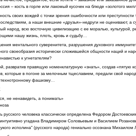
оссия – кость в горле или лакомый кусочек на блюде «золотого ми
ость своих вождей с точки зрения ошибочности или преступности 
оследствиям, а наши внешние «друзья»-недруги не оценивают, а 
ый народ, всю восточную цивилизацию с ее моралью, культурой, р
щими нашу жизнь, плоть, кровь и судьбу…
шения ментального суверенитета, разрушения духовного иммуните
ного своеобразия исторически сложившейся общности наций и нар
енавистью к угнетателям?
ой, развратив правящую номенклатурную «знать», создав «пятую к
в, которые в погоне за мелочным тщеславием, предали свой народ,
у технотронному фашизму…
К
ся, не ненавидеть, а понимать»
оза
ь русского человека классически определена Федором Достоевски
 интуитивно угадана Владимиром Соловьевым и Василием Розанов
ерукого исполина" (русского народа) гениально осознана Михаилом