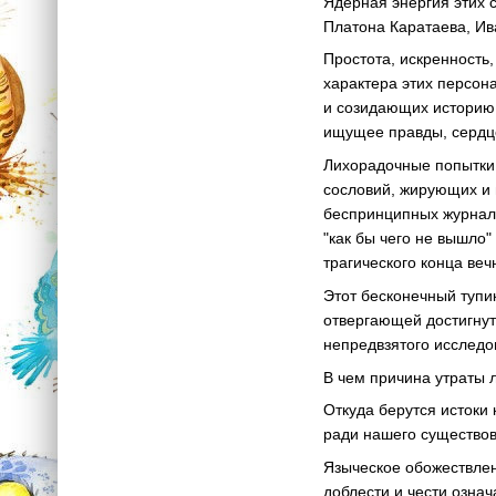
Ядерная энергия этих 
Платона Каратаева, Ив
Простота, искренность
характера этих персон
и созидающих историю 
ищущее правды, сердце
Лихорадочные попытки
сословий, жирующих и 
беспринципных журнали
"как бы чего не вышло"
трагического конца веч
Этот бесконечный тупи
отвергающей достигну
непредвзятого исследо
В чем причина утраты 
Откуда берутся истоки
ради нашего существо
Языческое обожествлен
доблести и чести озна