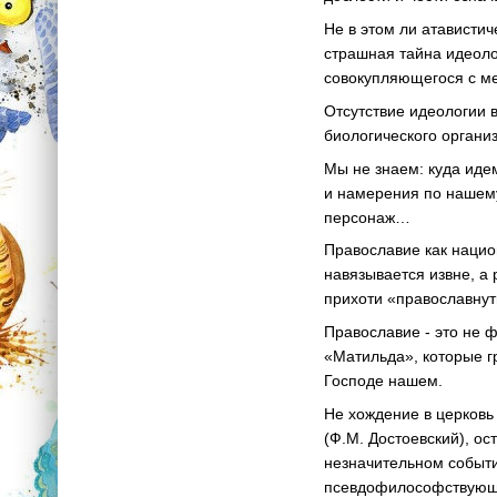
Не в этом ли атависти
страшная тайна идеоло
совокупляющегося с ме
Отсутствие идеологии 
биологического органи
Мы не знаем: куда иде
и намерения по нашему
персонаж…
Православие как нацио
навязывается извне, а
прихоти «православнут
Православие - это не 
«Матильда», которые г
Господе нашем.
Не хождение в церковь 
(Ф.М. Достоевский), о
незначительном событи
псевдофилософствующи