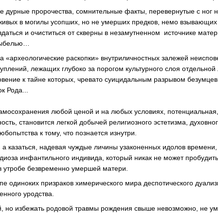
е дурные пророчества, сомнительные факты, перевернутые с ног н
живых в могилы усопших, но не умерших предков, немо взывающих 
вдаться и очиститься от скверны в незамутненном источнике мате
лыбелью…
на «археологические раскопки» внутриличностных залежей неиспов
уплений, лежащих глубоко за порогом культурного слоя отдельной 
вение к тайне которых, чревато суицидальным разрывом безумце
к Рода...
 самосохранения любой ценой и на любых условиях, потенциальная
ость, становится легкой добычей религиозного эстетизма, духовно
юбопытства к тому, что познается изнутри.
 а казаться, надевая чуждые личины узаконенных идолов времени,
диоза инфантильного индивида, который никак не может пробудить
в утробе безвременно умершей матери.
лпе одиноких призраков химерического мира деспотического дуализ
енного уродства.
й, но избежать родовой травмы рождения свыше невозможно, не 