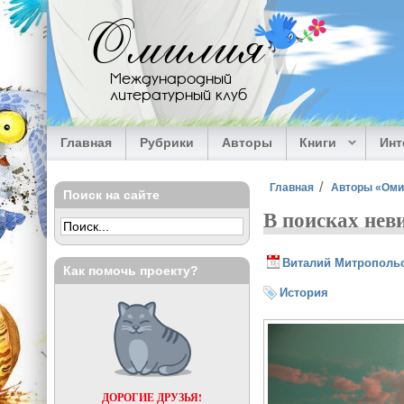
Перейти к основному содержанию
Омилия
Международный
литературный клуб
Главная
Рубрики
Авторы
Книги
Ин
Вы здесь
Главная
Авторы «Ом
Поиск на сайте
В поисках нев
Виталий Митрополь
Как помочь проекту?
История
ДОРОГИЕ ДРУЗЬЯ!