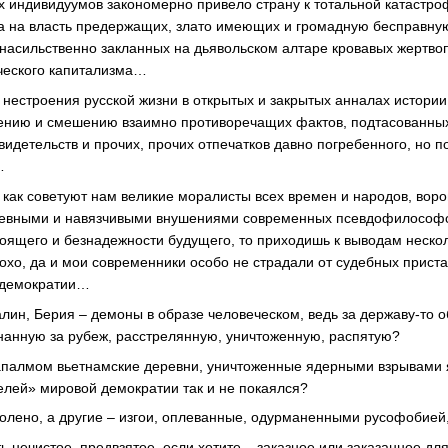
 индивидуумов закономерно привело страну к тотальной катастро
ма на власть предержащих, злато имеющих и громадную бесправн
 насильственно закланных на дьявольском алтаре кровавых жертв
ческого капитализма…
нестроения русской жизни в открытых и закрытых анналах истории
лению и смешению взаимно противоречащих фактов, подтасованных
идетельств и прочих, прочих отпечатков давно погребенного, но п
…
я, как советуют нам великие моралисты всех времен и народов, во
невными и навязчивыми внушениями современных псевдофилософо
тоящего и безнадежности будущего, то приходишь к выводам нескол
лохо, да и мои современники особо не страдали от судебных прист
 демократии…
талин, Берия – демоны в образе человеческом, ведь за державу-то 
згнанную за рубеж, расстрелянную, уничтоженную, распятую?
апалмом вьетнамские деревни, уничтоженные ядерными взрывами я
телей» мировой демократии так и не покаялся?
олено, а другие – изгои, оплеванные, одурманенными русофобией
ть нечистое, предвзятое, если хотите – заказное или заказанное д