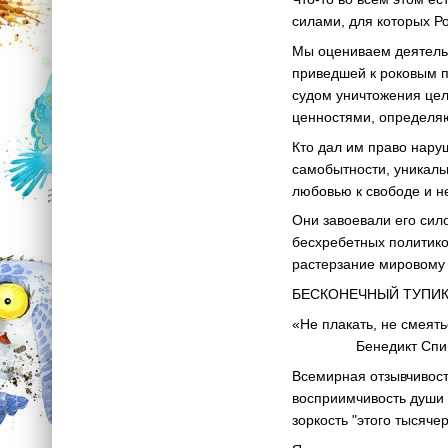
силами, для которых Р
Мы оцениваем деятельн
приведшей к роковым п
судом уничтожения цел
ценностями, определяю
Кто дал им право нару
самобытности, уникаль
любовью к свободе и н
Они завоевали его сил
бесхребетных политико
растерзание мировом
БЕСКОНЕЧНЫЙ ТУПИ
«Не плакать, не смеять
Бенедикт Спин
Всемирная отзывчивост
восприимчивость души
зоркость "этого тысяч