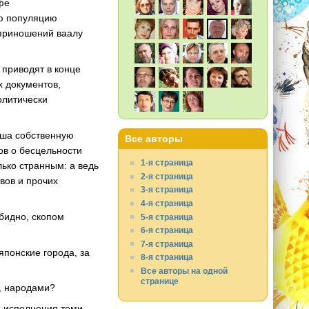
фе
ую популяцию
оприношений ваалу
 приводят в конце
 документов,
олитически
роша собственную
Все авторы
в о бесцельности
1-я страница
ько странным: а ведь
2-я страница
авов и прочих
3-я страница
4-я страница
обидно, скопом
5-я страница
6-я страница
7-я страница
понские города, за
8-я страница
Все авторы на одной
странице
, народами?
ля исполнения теми