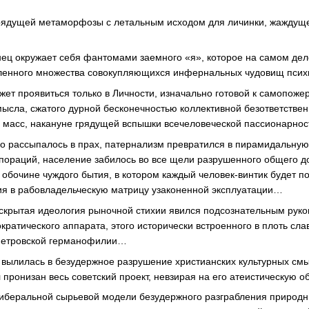
грядущей метаморфозы с летальным исходом для личинки, жаждуще
ец окружает себя фантомами заемного «я», которое на самом дел
исленного множества совокупляющихся инфернальных чудовищ пси
ет проявиться только в Личности, изначально готовой к самопоже
ысла, сжатого дурной бесконечностью коллективной безответствен
 масс, накануне грядущей вспышки всечеловеческой пассионар
о рассыпалось в прах, патернализм превратился в пирамидальную
пораций, население забилось во все щели разрушенного общего д
обочине чуждого бытия, в котором каждый человек-винтик будет по
ия в рабовладельческую матрицу узаконенной эксплуатации…
скрытая идеология рыночной стихии явился подсознательным руко
кратического аппарата, этого исторически встроенного в плоть сл
петровской германофилии…
вылилась в безудержное разрушение христианских культурных см
 пронизан весь советский проект, невзирая на его атеистическую 
иберальной сырьевой модели безудержного разграбления природн