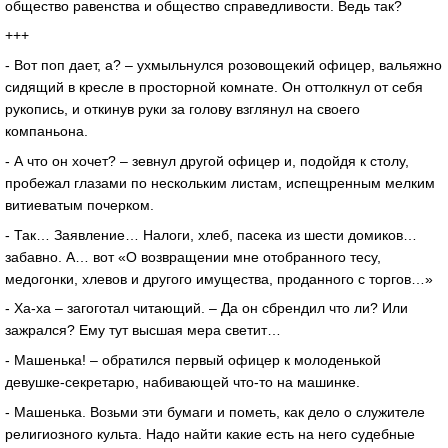
общество равенства и общество справедливости. Ведь так?
+++
- Вот поп дает, а? – ухмыльнулся розовощекий офицер, вальяжно
сидящий в кресле в просторной комнате. Он оттолкнул от себя
рукопись, и откинув руки за голову взглянул на своего
компаньона.
- А что он хочет? – зевнул другой офицер и, подойдя к столу,
пробежал глазами по нескольким листам, испещренным мелким
витиеватым почерком.
- Так… Заявление… Налоги, хлеб, пасека из шести домиков…
забавно. А… вот «О возвращении мне отобранного тесу,
медогонки, хлевов и другого имущества, проданного с торгов…»
- Ха-ха – загоготал читающий. – Да он сбрендил что ли? Или
зажрался? Ему тут высшая мера светит…
- Машенька! – обратился первый офицер к молоденькой
девушке-секретарю, набивающей что-то на машинке.
- Машенька. Возьми эти бумаги и пометь, как дело о служителе
религиозного культа. Надо найти какие есть на него судебные