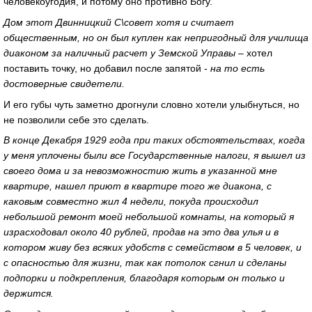
человекоугодия, и потому оно противно Богу.
Дом этот Двинницкий С\совет хотя и считает
общественным, но он был куплен как непригодный для училища
диаконом за наличный расчет у Земской Управы
– хотел
поставить точку, но добавил после запятой -
на то есть
достоверные свидетели.
И его губы чуть заметно дрогнули словно хотели улыбнуться, но
не позволили себе это сделать.
В конце Декабря 1929 года при таких обстоятельствах, когда
у меня уплочены были все Государственные налоги, я вышел из
своего дома и за невозможностию жить в указанной мне
квартире, нашел приют в квартире того же диакона, с
каковым совместно жил 4 недели, покуда происходил
небольшой ремонт моей небольшой комнаты, на который я
израсходовал около 40 рублей, продав на это два улья и в
котором живу без всяких удобств с семейством в 5 человек, и
с опасностью для жизни, так как потолок сгнил и сделаны
подпорки и подкрепления, благодаря которым он только и
держится.