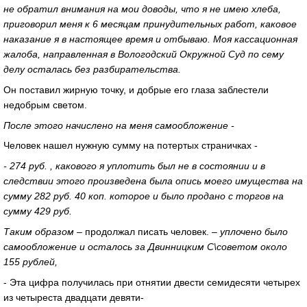
не обратил внимания на мои доводы, что я не имею хлеба,
приговорил меня к 6 месяцам принудительных работ, каковое
наказание я в настоящее время и отбываю. Моя кассационная
жалоба, направленная в Вологодский Окружной Суд по сему
делу осталась без разбирательства.
Он поставил жирную точку, и добрые его глаза заблестели
недобрым светом.
После этого начислено на меня самообложение -
Человек нашел нужную сумму на потертых страничках -
- 274 руб. , какового я уплотить был не в состоянии и в
следствии этого произведена была опись моего имущества на
сумму 282 руб. 40 коп. которое и было продано с торгов на
сумму 429 руб.
Таким образом
– продолжал писать человек.
– уплочено было
самообложение и осталось за Двинницким С\советом около
155 рублей,
- Эта цифра получилась при отнятии двести семидесяти четырех
из четыреста двадцати девяти-