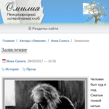
Перейти к основному содержанию
Омилия
Международный
литературный клуб
☰ Разделы сайта
Вы здесь
Главная
Авторы «Омилии»
Инна Сапега
Заявление
Заявление
Инна Сапега
, 29/03/2017 — 16:56
История
Проза
Человек
был худ и
сед.
Сжатые
тонкой
нитью