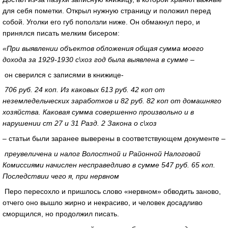
для себя пометки. Открыл нужную страницу и положил перед
собой. Уголки его губ поползли ниже. Он обмакнул перо, и
принялся писать мелким бисером:
«При выявлении объектов обложения общая сумма моего
дохода за 1929-1930 с\хоз год была выявлена в сумме –
он сверился с записями в книжице-
706 руб. 24 коп. Из каковых
613 руб. 42 коп от
неземледельческих заработков и 82 руб. 82 коп от домашняго
хозяйства. Каковая сумма совершенно произвольно и в
нарушении ст 27 и 31 Разд. 2 Закона о с\хоз
– статьи были заранее выверены в соответствующем документе –
преувеличена и налог Волостной и Районной Налоговой
Комиссиями начислен несправедливо в сумме 547 руб. 65 коп.
Последствии чего я, при нервном
Перо пересохло и пришлось слово «нервном» обводить заново,
отчего оно вышло жирно и некрасиво, и человек досадливо
сморщился, но продолжил писать.