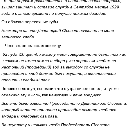
- я,
при нервном разстройстве и слабости своего здоровья,
вышел заштат и оставил службу в Сентябре месяце 1929
года и с этого времени не получаю никаких доходов.
Он облизал пересохшие губы.
Несмотря на это Двинницкий С\совет начислил на меня
зернового хлеба
– Человек перелистал книжицу –
62 пуда \10 цент\, какого у меня совершенно не было, так как
я совсем не имею земли и сбора руги зерновым хлебом за
настоящий (прошедший) год за выходом со службы не
производил и хлеб должен был покупать, а впоследствии
просить и хлебный паек.
Человек сглотнул, вспомнил что с утра ничего не ел, и тут же
отмахнул эту мысль, как ненужную и даже вредную:
Все это было известно Председателю Двинницкого С\совета,
который заранее при описи производил осмотр хлебного
амбара и кладовых два раза.
За неуплату и невывоз хлеба Председатель С\совета