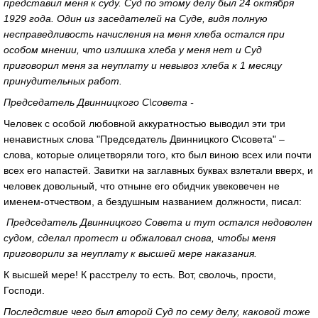
представил меня к суду. Суд по этому делу был 24 октября
1929 года. Один из заседателей на Суде, видя полную
несправедливость начисления на меня хлеба остался при
особом мнении, что излишка хлеба у меня нет и Суд
приговорил меня за неуплату и невывоз хлеба к 1 месяцу
принудительных работ.
Председатель Двинницкого С\совета -
Человек с особой любовной аккуратностью выводил эти три
ненавистных слова "Председатель Двинницкого С\совета" –
слова, которые олицетворяли того, кто был виною всех или почти
всех его напастей. Завитки на заглавных буквах взлетали вверх, и
человек довольный, что отныне его обидчик увековечен не
именем-отчеством, а бездушным названием должности, писал:
Председатель Двинницкого Совета и тут остался недоволен
судом, сделал протест и обжаловал снова, чтобы меня
приговорили за неуплату к высшей мере наказания.
К высшей мере! К расстрелу то есть. Вот, сволочь, прости,
Господи.
Последствие чего был второй Суд по сему делу, каковой тоже