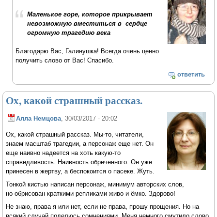
Маленькое горе, которое прикрывает
невозможную вместиться в сердце
огромную трагедию века
Благодарю Вас, Галинушка! Всегда очень ценно
получить слово от Вас! Спасибо.
ответить
Ох, какой страшный рассказ.
Алла Немцова
, 30/03/2017 - 20:02
Ох, какой страшный рассказ. Мы-то, читатели,
знаем масштаб трагедии, а персонаж еще нет. Он
еще наивно надеется на хоть какую-то
справедливость. Наивность обреченного. Он уже
принесен в жертву, а беспокоится о пасеке. Жуть.
Тонкой кистью написан персонаж, минимум авторских слов,
но обрисован краткими репликами живо и ёмко. Здорово!
Не знаю, права я или нет, если не права, прошу прощения. Но на
всякий случай поделюсь сомнениями. Меня немного смутило слово