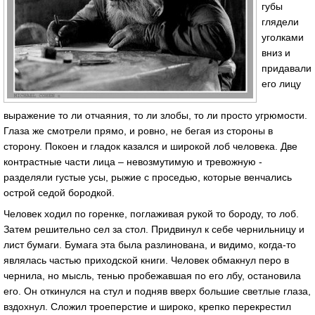
губы
глядели
уголками
вниз и
придавали
его лицу
выражение то ли отчаяния, то ли злобы, то ли просто угрюмости.
Глаза же смотрели прямо, и ровно, не бегая из стороны в
сторону. Покоен и гладок казался и широкой лоб человека. Две
контрастные части лица – невозмутимую и тревожную -
разделяли густые усы, рыжие с проседью, которые венчались
острой седой бородкой.
Человек ходил по горенке, поглаживая рукой то бороду, то лоб.
Затем решительно сел за стол. Придвинул к себе чернильницу и
лист бумаги. Бумага эта была разлинована, и видимо, когда-то
являлась частью приходской книги. Человек обмакнул перо в
чернила, но мысль, тенью пробежавшая по его лбу, остановила
его. Он откинулся на стул и подняв вверх большие светлые глаза,
вздохнул. Сложил троеперстие и широко, крепко перекрестил