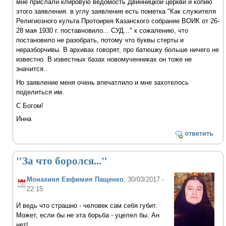
мне прислали клировую ведомость Двинницкой церкви и копию
этого заявления. в углу заявления есть пометка "Как служителя
Религиозного культа Протоирея Казанского собрание ВОИК от 26-
28 мая 1930 г. поставновило... СУД..." к сожалению, что
постановило не разобрать, потому что буквы стерты и
неразборчивы. В архивах говорят, про батюшку больше ничего не
известно. В известных базах новомученниках он тоже не
значится..
Но заявление меня очень впечатлило и мне захотелось
поделиться им.
С Богом!
Инна
ответить
"За что боролся..."
Монахиня Евфимия Пащенко
, 30/03/2017 -
22:15
И ведь что страшно - человек сам себя губит.
Может, если бы не эта борьба - уцелел бы. Ан
нет!