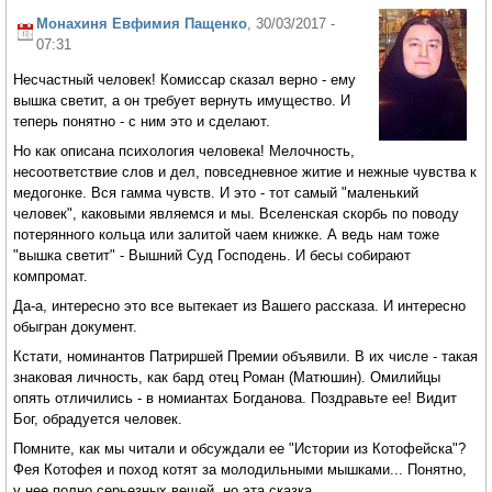
Монахиня Евфимия Пащенко
, 30/03/2017 -
07:31
Несчастный человек! Комиссар сказал верно - ему
вышка светит, а он требует вернуть имущество. И
теперь понятно - с ним это и сделают.
Но как описана психология человека! Мелочность,
несоответствие слов и дел, повседневное житие и нежные чувства к
медогонке. Вся гамма чувств. И это - тот самый "маленький
человек", каковыми являемся и мы. Вселенская скорбь по поводу
потерянного кольца или залитой чаем книжке. А ведь нам тоже
"вышка светит" - Вышний Суд Господень. И бесы собирают
компромат.
Да-а, интересно это все вытекает из Вашего рассказа. И интересно
обыгран документ.
Кстати, номинантов Патриршей Премии объявили. В их числе - такая
знаковая личность, как бард отец Роман (Матюшин). Омилийцы
опять отличились - в номиантах Богданова. Поздравьте ее! Видит
Бог, обрадуется человек.
Помните, как мы читали и обсуждали ее "Истории из Котофейска"?
Фея Котофея и поход котят за молодильными мышками... Понятно,
у нее полно серьезных вещей, но эта сказка...