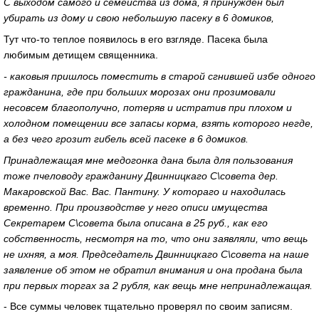
С выходом самого и семейства из дома, я принужден был
убирать из дому и свою небольшую пасеку в 6 домиков,
Тут что-то теплое появилось в его взгляде. Пасека была
любимым детищем священника.
- каковыя пришлось поместить в старой сгнившей избе одного
гражданина, где при больших морозах они прозимовали
несовсем благополучно, потеряв и истратив при плохом и
холодном помещении все запасы корма, взять которого негде,
а без чего грозит гибель всей пасеке в 6 домиков.
Принадлежащая мне медогонка дана была для пользования
тоже пчеловоду гражданину Двинницкаго С\совета дер.
Макаровской Вас. Вас. Пантину. У котораго и находилась
временно. При производстве у него описи имущества
Секретарем С\совета была описана в 25 руб., как его
собственность, несмотря на то, что они заявляли, что вещь
не ихняя, а моя. Председатель Двинницкаго С\совета на наше
заявление об этом не обратил внимания и она продана была
при первых торгах за 2 рубля, как вещь мне непринадлежащая.
- Все суммы человек тщательно проверял по своим записям.