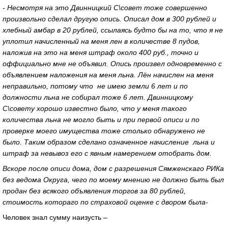
- Несмотря на это Двинницкий С\совет тоже совершенно
произвольно сделал другую опись. Описал дом в 300 рублей и
хлебный амбар в 20 рублей, ссылаясь будто бы на то, что я не
уплотил начисленный на меня лен в количестве 8 пудов,
наложив на это на меня штраф около 400 руб., точно и
оффициально мне не объявил. Опись произвел одновременно с
объявлением наложения на меня льна. Лён начислен на меня
неправильно, потому что не имею земли 6 лет и по
должности льна не собирал тоже 6 лет. Двинницкому
С\совету хорошо известно было, что у меня такого
количества льна не могло быть и при первой описи и по
проверке моего имущества тоже столько обнаружено не
было. Таким образом сделано означенное начисление льна и
штраф за невывоз его с явным намерением отобрать дом.
Вскоре после описи дома, дом с разрешения Сямженскаго РИКа
без ведома Округа, чего по моему мнению не должно быть был
продан без всякого объявления торгов за 80 рублей,
стоимость котораго по страховой оценке с двором была-
Человек знал сумму наизусть –