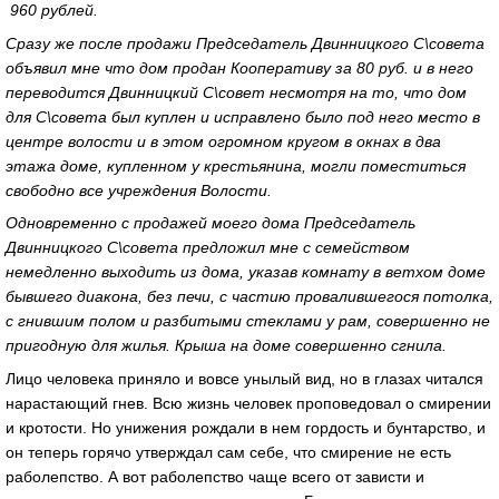
960 рублей.
Сразу же после продажи Председатель Двинницкого С\совета
объявил мне что дом продан Кооперативу за 80 руб. и в него
переводится Двинницкий С\совет несмотря на то, что дом
для С\совета был куплен и исправлено было под него место в
центре волости и в этом огромном кругом в окнах в два
этажа доме, купленном у крестьянина, могли поместиться
свободно все учреждения Волости.
Одновременно с продажей моего дома Председатель
Двинницкого С\совета предложил мне с семейством
немедленно выходить из дома, указав комнату в ветхом доме
бывшего диакона, без печи, с частию провалившегося потолка,
с гнившим полом и разбитыми стеклами у рам, совершенно не
пригодную для жилья. Крыша на доме совершенно сгнила.
Лицо человека приняло и вовсе унылый вид, но в глазах читался
нарастающий гнев. Всю жизнь человек проповедовал о смирении
и кротости. Но унижения рождали в нем гордость и бунтарство, и
он теперь горячо утверждал сам себе, что смирение не есть
раболепство. А вот раболепство чаще всего от зависти и