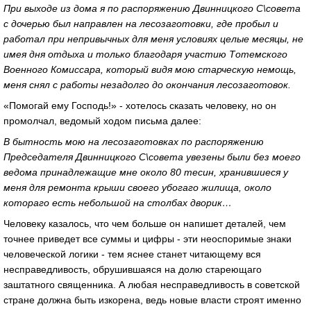
При выходе из дома я по распоряжению Двинницкого С\совета
с дочерью был направлен на лесозаготовки, где пробыл и
работал при непривычных для меня условиях целые месяцы, не
имея дня отдыха и только благодаря участию Тотемского
Военного Комиссара, который видя мою старческую немощь,
меня снял с работы незадолго до окончания лесозаготовок.
«Помогай ему Господь!» - хотелось сказать человеку, но он
промолчал, ведомый ходом письма далее:
В бытность мою на лесозаготовках по распоряжению
Председателя Двинницкого С\совета увезены были без моего
ведома принадлежащие мне около 80 тесин, хранившиеся у
меня для ремонта крыши своего убогаго жилища, около
котораго есть небольшой на столбах дворик…
Человеку казалось, что чем больше он напишет деталей, чем
точнее приведет все суммы и цифры - эти неоспоримые знаки
человеческой логики - тем яснее станет читающему вся
несправедливость, обрушившаяся на долю стареющаго
заштатного священника. А любая несправедливость в советской
стране должна быть изкорена, ведь новые власти строят именно