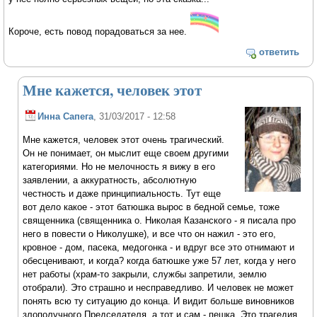
Короче, есть повод порадоваться за нее.
ответить
Мне кажется, человек этот
Инна Сапега
, 31/03/2017 - 12:58
Мне кажется, человек этот очень трагический.
Он не понимает, он мыслит еще своем другими
категориями. Но не мелочность я вижу в его
заявлении, а аккуратность, абсолютную
честность и даже принципиальность. Тут еще
вот дело какое - этот батюшка вырос в бедной семье, тоже
священника (священника о. Николая Казанского - я писала про
него в повести о Николушке), и все что он нажил - это его,
кровное - дом, пасека, медогонка - и вдруг все это отнимают и
обесценивают, и когда? когда батюшке уже 57 лет, когда у него
нет работы (храм-то закрыли, службы запретили, землю
отобрали). Это страшно и несправедливо. И человек не может
понять всю ту ситуацию до конца. И видит больше виновников
злополучного Председателя, а тот и сам - пешка. Это трагедия.