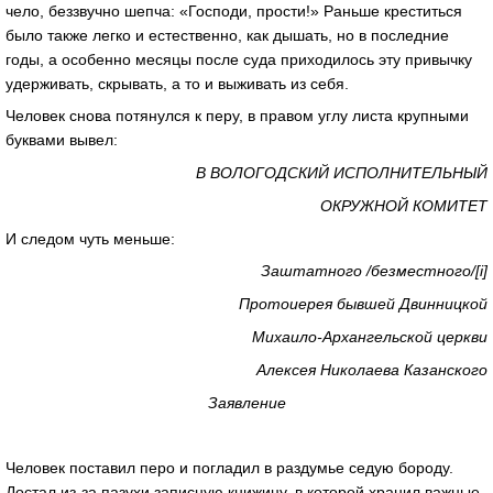
чело, беззвучно шепча: «Господи, прости!» Раньше креститься
было также легко и естественно, как дышать, но в последние
годы, а особенно месяцы после суда приходилось эту привычку
удерживать, скрывать, а то и выживать из себя.
Человек снова потянулся к перу, в правом углу листа крупными
буквами вывел:
В ВОЛОГОДСКИЙ ИСПОЛНИТЕЛЬНЫЙ
ОКРУЖНОЙ КОМИТЕТ
И следом чуть меньше:
Заштатного /безместного/[i]
Протоиерея бывшей Двинницкой
Михаило-Архангельской церкви
Алексея Николаева Казанского
Заявление
Человек поставил перо и погладил в раздумье седую бороду.
Достал из-за пазухи записную книжицу, в которой хранил важные