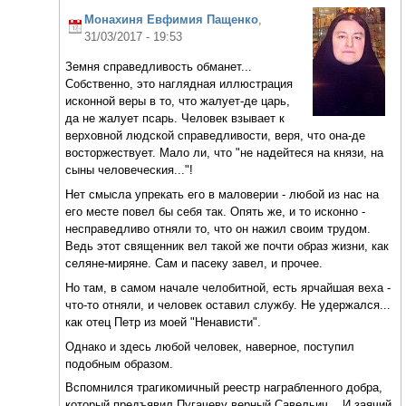
Монахиня Евфимия Пащенко
,
31/03/2017 - 19:53
Земня справедливость обманет...
Собственно, это наглядная иллюстрация
исконной веры в то, что жалует-де царь,
да не жалует псарь. Человек взывает к
верховной людской справедливости, веря, что она-де
восторжествует. Мало ли, что "не надейтеся на князи, на
сыны человеческия..."!
Нет смысла упрекать его в маловерии - любой из нас на
его месте повел бы себя так. Опять же, и то исконно -
несправедливо отняли то, что он нажил своим трудом.
Ведь этот священник вел такой же почти образ жизни, как
селяне-миряне. Сам и пасеку завел, и прочее.
Но там, в самом начале челобитной, есть ярчайшая веха -
что-то отняли, и человек оставил службу. Не удержался...
как отец Петр из моей "Ненависти".
Однако и здесь любой человек, наверное, поступил
подобным образом.
Вспомнился трагикомичный реестр награбленного добра,
который предъявил Пугачеву верный Савельич... И заячий