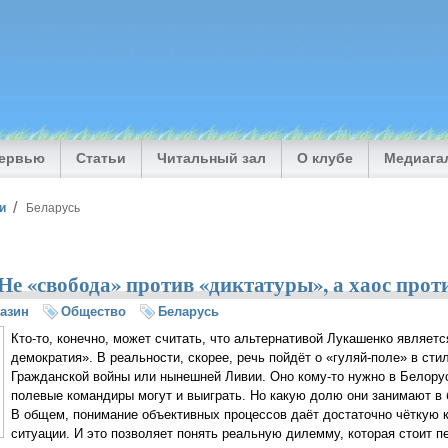
тервью
Статьи
Читальный зал
О клубе
Медиага
и
Беларусь
е «свобода» против «диктатуры», а хаос прот
азин
Общество
Беларусь
Кто-то, конечно, может считать, что альтернативой Лукашенко являе
демократия». В реальности, скорее, речь пойдёт о «гуляй-поле» в ст
Гражданской войны или нынешней Ливии. Оно кому-то нужно в Белорус
полевые командиры могут и выиграть. Но какую долю они занимают в
В общем, понимание объективных процессов даёт достаточно чёткую к
ситуации. И это позволяет понять реальную дилемму, которая стоит 