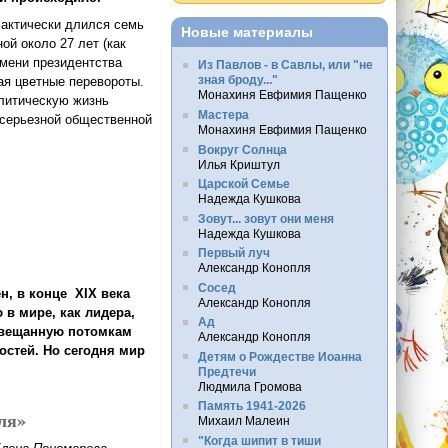
фактически длился семь
Новые материалы
ной около 27 лет (как
емени президентства
Из Павлов - в Савлы, или "не
зная броду..."
ая цветные перевороты.
Монахиня Евфимия Пащенко
олитическую жизнь
Мастера
т серьезной общественной
Монахиня Евфимия Пащенко
Вокруг Солнца
Илья Криштул
завершения (Ростислав Ищенко)
Царской Семье
Надежда Кушкова
Зовут... зовут они меня
Надежда Кушкова
Первый луч
Александр Конопля
Сосед
н, в конце XIX века
Александр Конопля
в мире, как лидера,
Ад
завещанную потомкам
Александр Конопля
стей. Но сегодня мир
Детям о Рождестве Иоанна
Предтечи
Людмила Громова
Память 1941-2026
ля»
Михаил Малеин
"Когда шипит в тиши