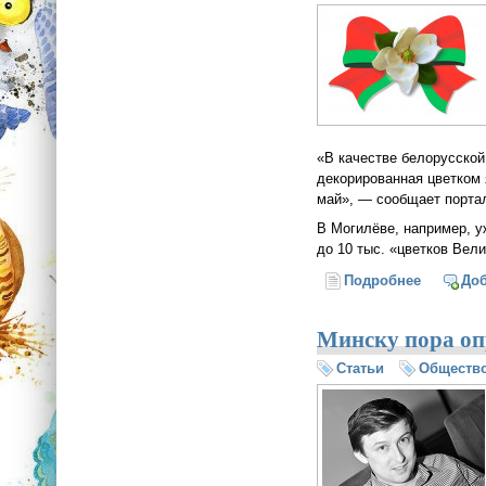
«В качестве белорусской
декорированная цветком 
май», — сообщает порта
В Могилёве, например, у
до 10 тыс. «цветков Вел
Подробнее
о В Бело
До
Минску пора оп
Статьи
Обществ