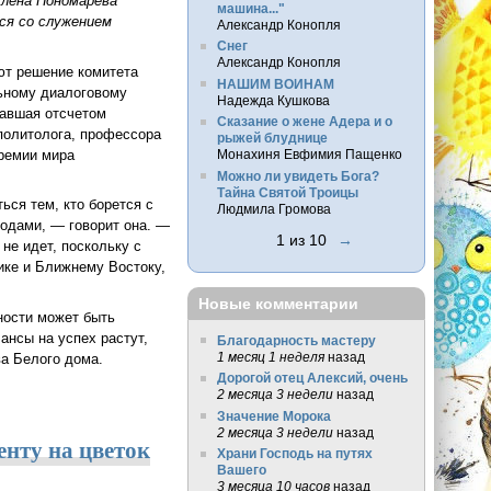
Елена Пономарева
машина..."
ся со служением
Александр Конопля
Снег
Александр Конопля
ют решение комитета
НАШИМ ВОИНАМ
льному диалоговому
Надежда Кушкова
тавшая отсчетом
Сказание о жене Адера и о
политолога, профессора
рыжей блуднице
ремии мира
Монахиня Евфимия Пащенко
Можно ли увидеть Бога?
Тайна Святой Троицы
ься тем, кто борется с
Людмила Громова
одами, — говорит она. —
1 из 10
→
не идет, поскольку с
ике и Ближнему Востоку,
Новые комментарии
ности может быть
нсы на успех растут,
Благодарность мастеру
1 месяц 1 неделя
назад
ва Белого дома.
Дорогой отец Алексий, очень
2 месяца 3 недели
назад
Значение Морока
2 месяца 3 недели
назад
енту на цветок
Храни Господь на путях
Вашего
3 месяца 10 часов
назад