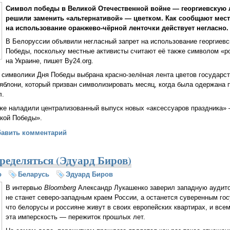
Символ победы в Великой Отечественной войне — георгиевскую 
решили заменить «альтернативой» — цветком. Как сообщают мес
на использование оранжево-чёрной ленточки действует негласно.
В Белоруссии объявили негласный запрет на использование георгиевс
Победы, поскольку местные активисты считают её также символом «р
на Украине, пишет By24.org.
 символики Дня Победы выбрана красно-зелёная лента цветов государст
яблони, который призван символизировать месяц, когда была одержана
л.
же наладили централизованный выпуск новых «аксессуаров праздника» 
икой Победы».
руссии решили в День Победы заменить георгиевскую ленту на цвет
бавить комментарий
ределяться (Эдуард Биров)
о
Беларусь
Эдуард Биров
В интервью
Bloomberg
Александр Лукашенко заверил западную аудито
не станет северо-западным краем России, а останется суверенным го
что белорусы и россияне живут в своих европейских квартирах, и всем
эта имперскость — пережиток прошлых лет.