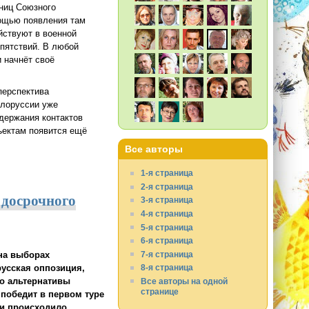
ниц Союзного
мощью появления там
йствуют в военной
епятствий. В любой
и начнёт своё
перспектива
елоруссии уже
держания контактов
ъектам появится ещё
Все авторы
м как с Мубараком или Каддафи»
1-я страница
2-я страница
 досрочного
3-я страница
4-я страница
5-я страница
6-я страница
7-я страница
на выборах
русская оппозиция,
8-я страница
то альтернативы
Все авторы на одной
странице
 победит в первом туре
 и происходило.