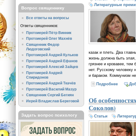
Литературные преми
Вопрос священнику
Все ответы на вопросы
Ответы священников:
Протоиерей Пётр Винник
Протоиерей Олег Махнёв
Священник Федор
Людоговский
казак и плеть. Два главн
Протоиерей Андрей Кульков
жизнь должна быть злая,
Протоиерей Андрей Ефанов
грязнее и кровавее, тем 
Протоиерей Алексий Зайцев
нет. Русскому человеку 
Протоиерей Андрей
и бараком. Коммунизм не
Спиридонов
Протоиерей Андрей Ткачёв
Подробнее
о Светла
До
Протоиерей Василий Мазур
Священник Сергий Бегиян
Об особенностя
Иерей Владислав Береговой
Соколов)
Задать вопрос психологу
Статьи
Литерату