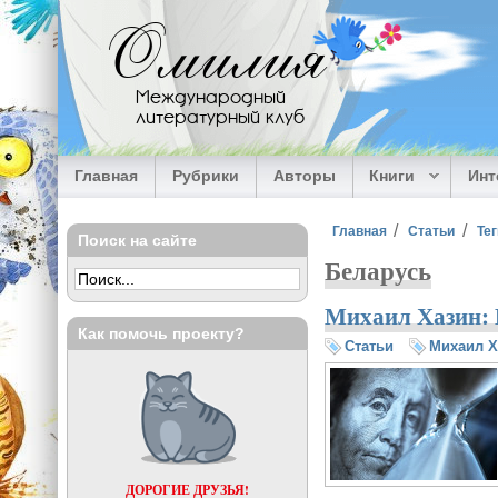
Перейти к основному содержанию
Омилия
Международный
литературный клуб
Главная
Рубрики
Авторы
Книги
Ин
Вы здесь
Главная
Статьи
Тег
Поиск на сайте
Беларусь
Михаил Хазин: Н
Как помочь проекту?
Статьи
Михаил Х
ДОРОГИЕ ДРУЗЬЯ!