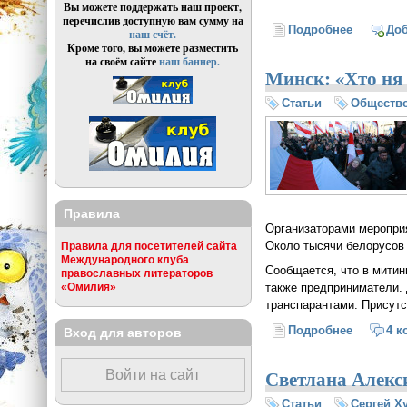
Вы можете поддержать наш проект,
перечислив доступную вам сумму на
Подробнее
о Михаил
До
наш счёт.
Кроме того, вы можете разместить
на своём сайте
наш баннер.
Минск: «Хто ня
Статьи
Обществ
Правила
Организаторами меропри
Около тысячи белорусов
Правила для посетителей сайта
Международного клуба
Сообщается, что в митин
православных литераторов
также предприниматели.
«Омилия»
транспарантами. Присутс
Подробнее
о Минск:
4 к
Вход для авторов
Светлана Алекси
Войти на сайт
Статьи
Сергей Х