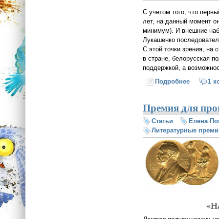
С учетом того, что перв
лет, на данный момент он
минимум). И внешние наб
Лукашенко последовател
С этой точки зрения, на
в стране, белорусская п
поддержкой, а возможнос
Подробнее
о Пятый 
1 к
Премия для про
Статьи
Елена По
Литературные преми
«Н