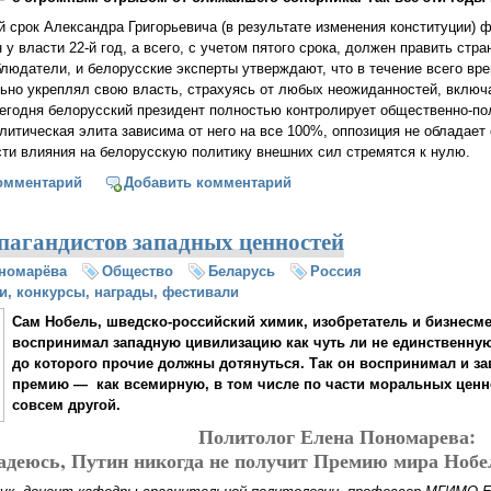
ый срок Александра Григорьевича (в результате изменения конституции) 
 у власти 22-й год, а всего, с учетом пятого срока, должен править стра
людатели, и белорусские эксперты утверждают, что в течение всего вр
ьно укреплял свою власть, страхуясь от любых неожиданностей, включ
 сегодня белорусский президент полностью контролирует общественно-п
олитическая элита зависима от него на все 100%, оппозиция не обладае
ти влияния на белорусскую политику внешних сил стремятся к нулю.
президентский срок Александра Лукашенко: опасность досрочного 
омментарий
Добавить комментарий
пагандистов западных ценностей
номарёва
Общество
Беларусь
Россия
и, конкурсы, награды, фестивали
Сам Нобель, шведско-российский химик, изобретатель и бизнесме
воспринимал западную цивилизацию как чуть ли не единственную 
до которого прочие должны дотянуться. Так он воспринимал и 
премию — как всемирную, в том числе по части моральных ценно
совсем другой.
Политолог Елена Пономарева:
адеюсь, Путин никогда не получит Премию мира Нобе