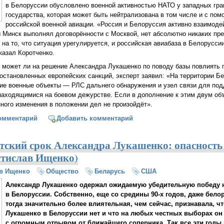
в Белоруссии обусловлено военной активностью НАТО у западных гра
государства, которая может быть нейтрализована в том числе и с по
российской военной авиации. «Россия и Белоруссия активно взаимоде
ы Минск выполнял договорённости с Москвой, нет абсолютно никаких пр
на то, что ситуация урегулируется, и российская авиабаза в Белорусси
казал Коротченко.
, может ли на решение Александра Лукашенко по поводу базы повлиять 
остановленных европейских санкций, эксперт заявил: «На территории Б
ие военные объекты — РЛС дальнего обнаружения и узел связи для под
находящимися на боевом дежурстве. Если в дополнение к этим двум об
нного изменения в положении дел не произойдёт».
Коротченко: «Лукашенко должен понимать, что Запад поступит с ни
омментарий
Добавить комментарий
тский срок Александра Лукашенко: опасность
стислав Ищенко)
в Ищенко
Общество
Беларусь
США
Александр Лукашенко одержал ожидаемую убедительную победу 
в Белоруссии. Собственно, еще со средины 90-х годов, даже бело
тогда значительно более влиятельная, чем сейчас, признавала, ч
Лукашенко в Белоруссии нет и что на любых честных выборах он
с огромным отрывом от ближайшего соперника. Так все эти годы