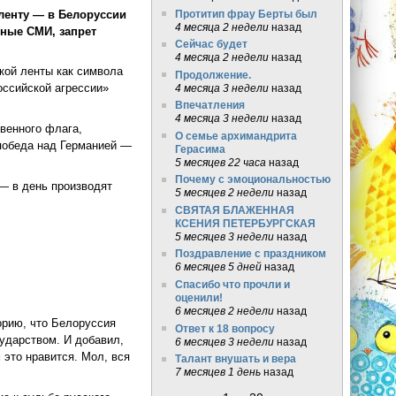
ленту — в Белоруссии
Протитип фрау Берты был
4 месяца 2 недели
назад
тные СМИ, запрет
Сейчас будет
4 месяца 2 недели
назад
кой ленты как символа
Продолжение.
оссийской агрессии»
4 месяца 3 недели
назад
Впечатления
4 месяца 3 недели
назад
венного флага,
О семье архимандрита
 победа над Германией —
Герасима
5 месяцев 22 часа
назад
Почему с эмоциональностью
— в день производят
5 месяцев 2 недели
назад
СВЯТАЯ БЛАЖЕННАЯ
КСЕНИЯ ПЕТЕРБУРГСКАЯ
ок
5 месяцев 3 недели
назад
Поздравление с праздником
6 месяцев 5 дней
назад
Спасибо что прочли и
оценили!
6 месяцев 2 недели
назад
рию, что Белоруссия
Ответ к 18 вопросу
сударством. И добавил,
6 месяцев 3 недели
назад
 это нравится. Мол, вся
Талант внушать и вера
7 месяцев 1 день
назад