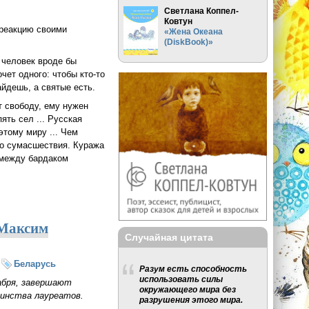
Светлана Коппел-
Ковтун
 реакцию своими
«Жена Океана
(DiskBook)»
 человек вроде бы
очет одного: чтобы кто-то
айдешь, а святые есть.
т свободу, ему нужен
ять сел ... Русская
этому миру ... Чем
-то сумасшествия. Куража
— между бардаком
(Максим
Случайная цитата
Беларусь
Разум есть способность
использовать силы
кабря, завершают
окружающего мира без
инства лауреатов.
разрушения этого мира.