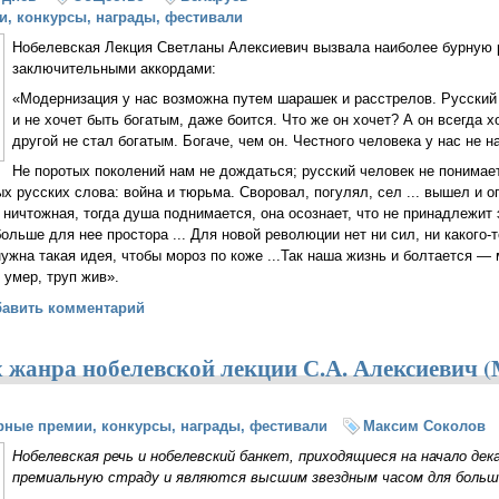
и, конкурсы, награды, фестивали
Нобелевская Лекция Светланы Алексиевич вызвала наиболее бурную
заключительными аккордами:
«Модернизация у нас возможна путем шарашек и расстрелов. Русский
и не хочет быть богатым, даже боится. Что же он хочет? А он всегда х
другой не стал богатым. Богаче, чем он. Честного человека у нас не н
Не поротых поколений нам не дождаться; русский человек не понимае
ых русских слова: война и тюрьма. Своровал, погулял, сел ... вышел и оп
 ничтожная, тогда душа поднимается, она осознает, что не принадлежит 
больше для нее простора ... Для новой революции нет ни сил, ни какого
нужна такая идея, чтобы мороз по коже ...Так наша жизнь и болтается 
 умер, труп жив».
на Алексиевич и трагедия русской интеллигенции (Сергей Худиев)
бавить комментарий
х жанра нобелевской лекции С.А. Алексиевич 
рные премии, конкурсы, награды, фестивали
Максим Соколов
Нобелевская речь и нобелевский банкет, приходящиеся на начало де
премиальную страду и являются высшим звездным часом для больш