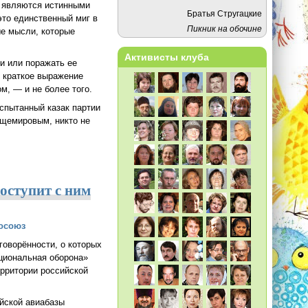
и являются истинными
Братья Стругацкие
то единственный миг в
Пикник на обочине
ые мысли, которые
Активисты клуба
ни или поражать ее
о краткое выражение
м, — и не более того.
Испытанный казак партии
бщемировым, никто не
олов)
оступит с ним
осоюз
говорённости, о которых
ациональная оборона»
ерритории российской
ийской авиабазы