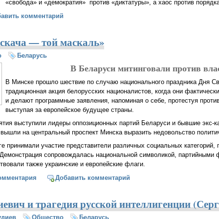
«свобода» и «демократия» против «диктатуры», а хаос против порядк
 Хазин: Не «свобода» против «диктатуры», а хаос против порядка
бавить комментарий
 скача — той маскаль»
о
Беларусь
В Беларуси митинговали против вла
В Минске прошло шествие по случаю национального праздника Дня С
традиционная акция белорусских националистов, когда они фактически
и делают программные заявления, напоминая о себе, протестуя проти
выступая за европейское будущее страны.
ятия выступили лидеры оппозиционных партий Беларуси и бывшие экс-к
 вышли на центральный проспект Минска выразить недовольство полити
ге принимали участие представители различных социальных категорий, 
 Демонстрация сопровождалась национальной символикой, партийными 
твовали также украинские и европейские флаги.
 «Хто ня скача — той маскаль»
омментария
Добавить комментарий
евич и трагедия русской интеллигенции (Серг
удиев
Общество
Беларусь