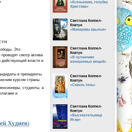
а.
«Ксеньюшка, голубка
Христова»
Светлана Коппел-
Ковтун
«Макаровы крылья»
сти
Светлана Коппел-
вободы. Это
Ковтун
 проводят смотр актива
«В чуланчике
в действующей власти и
изношенных вещей»
андидаты в президенты.
Светлана Коппел-
ческим курсом страны.
Ковтун
«Сквозь тень»
пенсионеры, студенты, а
флагами и
Светлана Коппел-
Ковтун
«Высекательница
Искр»
ей Худиев)