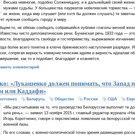
Весьма немногие, подобно Солженицыну, и в дальнейшей своей жизн
мужами судьбы. У большинства лауреатов нобелевские торжества — э
их жизни, когда мир слушает (или хотя бы должен слушать) те заветн
ет нужным сообщить городу и миру.
 общем-то, не обязан сообщать собравшейся публике глаголы вечной жиз
Известны чисто дипломатические речи. Бунинская речь 1933 года — эт
вости, благодарность свободе и гостеприимству, выражаемое изгнаннико
ода более всего понятна в ключе брежневского наступления разрядки. 
ски, сопрягая верность коммунистическим идеям и верность идеалам о
вершение, как то и подобает, благодарит и кланяется.
бенностях жанра нобелевской лекции С.А. Алексиевич (Максим Сок
бавить комментарий
ко: «Лукашенко должен понимать, что Запад п
м или Каддафи»
ротченко
Беларусь
Общество
Россия
США
Евр
«Мы рассчитываем на то, что руководство Белоруссии выполнит те до
шла речь», — заявил 13 ноября 2015 г. главный редактор журнала «Н
Игорь Коротченко, говоря о перспективах появления на белорусской т
военной базы.
По его словам, с военно-политической точки зрения размещение росс