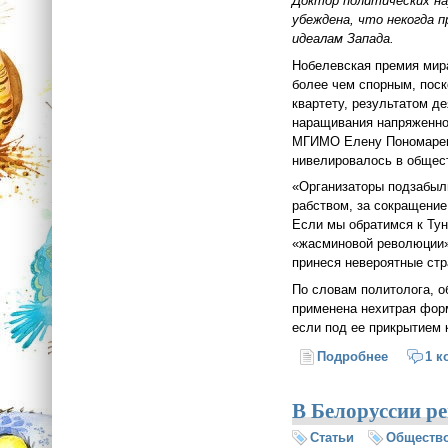
Доктор политических н
убеждена, что некогда 
идеалам Запада.
Нобелевская премия мира
более чем спорным, пос
квартету, результатом д
наращивания напряженнос
МГИМО Елену Пономареву
нивелировалось в общес
«Организаторы подзабыли
рабством, за сокращени
Если мы обратимся к Тун
«жасминовой революции» 
принеся невероятные ст
По словам политолога, о
применена нехитрая фор
если под ее прикрытием 
Подробнее
о Премия
1 к
В Белоруссии р
Статьи
Обществ