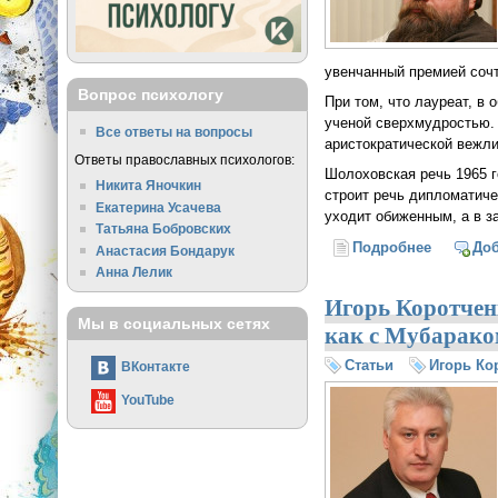
увенчанный премией сочт
Вопрос психологу
При том, что лауреат, в
ученой сверхмудростью. 
Все ответы на вопросы
аристократической вежли
Ответы православных психологов:
Шолоховская речь 1965 г
Никита Яночкин
строит речь дипломатиче
Екатерина Усачева
уходит обиженным, а в за
Татьяна Бобровских
Подробнее
о Об осо
До
Анастасия Бондарук
Анна Лелик
Игорь Коротчен
Мы в социальных сетях
как с Мубарако
Статьи
Игорь Ко
ВКонтакте
YouTube