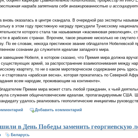
аук, доцент кафедры сравнительной политологии, профессор МГИМО 
престижная награда запятнала себя ангажированностью и ассоциирует
 вновь оказалась в центре скандала. В очередной раз эксперты называ
кольку в этом году престижную награду присудили Тунисскому национа
еятельности которого стала так называемая «жасминовая революция», с
ти в арабских странах. Впрочем, такое решение нисколько не смутило 
. По ее словам, некогда престижное звание обладателя Нобелевской п
твенном сознании до служителя идеалам западного мира.
 завещание Нобеля, в котором сказано, что Премия мира должна вручат
е существующих армий, за распространение взаимопонимания между нар
исскому квартету, то ни о каком миротворческом содержании речь здесь 
и стартовала «арабская весна», которая прокатилась по Северной Афр
радания всем народам, проживающим на континенте».
бладателем Премии мира может стать любой гражданин, к чьей деятель
мула служения общечеловеческим идеалам, пропагандируемым США. Ша
кандидату удалось реализовать геополитические инициативы руководст
 для пропагандистов западных ценностей
омментарий
Добавить комментарий
ешили в День Победы заменить георгиевскую л
о
Беларусь