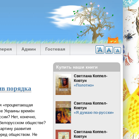
лерея
Админ
Гостевая
Купить наши книги
Светлана Коппел-
Ковтун
«Полотно»
ив порядка
Светлана Коппел-
тся «процветающая
Ковтун
иле Украины времён
«Я думаю по-русски»
сии? Нет, конечно,
 белорусском обществе?
артину развития
Светлана Коппел-
перед обществом. Не
Ковтун