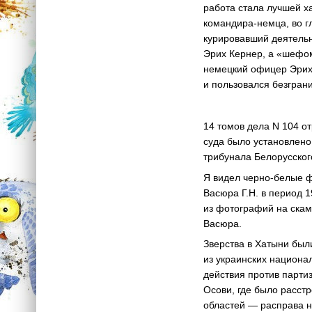
работа стала лучшей х
командира-немца, во 
курировавший деятель
Эрих Кернер, а «шефом
немецкий офицер Эрих 
и пользовался безгран
14 томов дела N 104 о
суда было установлено
трибунала Белорусског
Я видел черно-белые ф
Васюра Г.Н. в период 
из фотографий на скам
Васюра.
Зверства в Хатыни бы
из украинских национа
действия против парти
Осови, где было расст
областей — расправа н