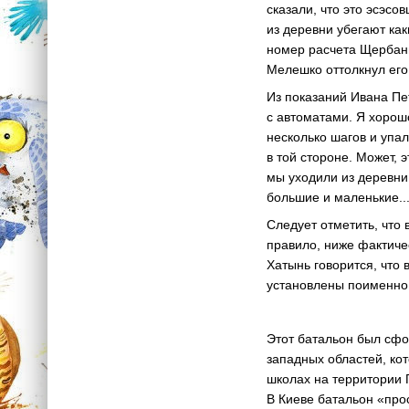
сказали, что это эсэсо
из деревни убегают ка
номер расчета Щербань
Мелешко оттолкнул его 
Из показаний Ивана Пе
с автоматами. Я хорош
несколько шагов и упал
в той стороне. Может, 
мы уходили из деревни
большие и маленькие..
Следует отметить, что
правило, ниже фактиче
Хатынь говорится, что
установлены поименно
Этот батальон был сфо
западных областей, ко
школах на территории 
В Киеве батальон «про