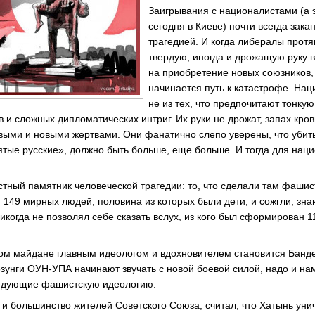
Заигрывания с националистами (а
сегодня в Киеве) почти всегда зак
трагедией. И когда либералы протя
твердую, иногда и дрожащую руку 
на приобретение новых союзников, 
начинается путь к катастрофе. На
не из тех, что предпочитают тонку
 и сложных дипломатических интриг. Их руки не дрожат, запах кро
выми и новыми жертвами. Они фанатично слепо уверены, что убиты
ятые русские», должно быть больше, еще больше. И тогда для нац
стный памятник человеческой трагедии: то, что сделали там фашис
 149 мирных людей, половина из которых были дети, и сожгли, зна
икогда не позволял себе сказать вслух, из кого был сформирован 
ком майдане главным идеологом и вдохновителем становится Банде
зунги ОУН-УПА начинают звучать с новой боевой силой, надо и нам
едующие фашистскую идеологию.
ак и большинство жителей Советского Союза, считал, что Хатынь у