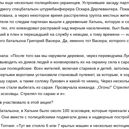
ты еще несколько полицейских-украинцев. Устроившие засаду парт
одмогу спецбатальон штурмбанфюрера Оскара Дирлевангера. Пок
стована, а через некоторое время расстреляна группа местных жит
атели по следам партизан вышли к деревеньке Хатынь, которую и с
 тех, кто командовал расправой над мирным населением, был бы
ий в плен и перешедший на службу к немцам, к тому времени — н
ого батальона Григорий Васюра. Да, именно тот Васюра, которого с
напа: «После того как мы окружили деревню, через переводчика Лу
ыводить из домов людей и конвоировать их на окраину села к сар
аши полицейские. Всех жителей, включая стариков и детей, затолка
пертыми воротами установили станковый пулемет, за которым, я х
шу сарая, а также солому Лукович и какой-то немец. Через нескол
ни стали выбегать из сарая. Прозвучала команда: „Огонь!“ Стрелял
 эсэсовцы. Стрелял по сараю и я».
в участвовало в этой акции?
батальона, в Хатыни было около 100 эсэсовцев, которые приехали 
 Они вместе с полицейскими поджигали дома и надворные построй
Топчия: «Тут же стояло 6 или 7 крытых машин и несколько мотоци