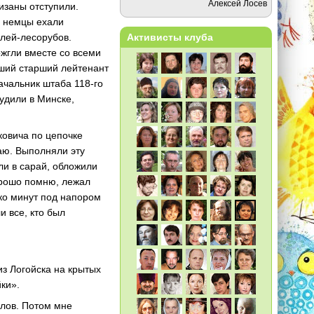
Алексей Лосев
изаны отступили.
а немцы ехали
елей-лесорубов.
Активисты клуба
ожгли вместе со всеми
вший старший лейтенант
ачальник штаба 118-го
удили в Минске,
ковича по цепочке
аю. Выполняли эту
ли в сарай, обложили
орошо помню, лежал
ько минут под напором
и все, кто был
из Логойска на крытых
ки».
клов. Потом мне