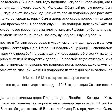
 батальона СС. Но в 1986 году появилась скупая информация, что
о полицая, некоего Василия Мелешко. Обычный по тем временам п
ий журналист Василий Зданюк: «В то время подобных дел рассматр
алистов, среди которых был и автор этих строк, попросили за две
е-что просочилось. Поползли слухи — на полицая „повесили“ Хаты
вскоре новое известие из-за плотно закрытой двери трибунала: раз
м числе некоего Григория Васюру, душегуба из душегубов...»
тно, что в Хатыни зверствовали украинские полицаи, дверь в зал су
 Первый секретарь ЦК КП Украины Владимир Щербицкий специальн
 партии с просьбой не разглашать информацию об участии украин
ирных жителей белорусской деревни. К просьбе тогда отнеслись с 
Хатынь уничтожили украинские националисты, перешедшие служить 
 уже стала гласной. Факты и подробности трагедии оказывались н
Март 1943-го: хроника трагедии
а с того страшного мартовского дня 1943-го, трагедия Хатыни восс
года на пересечении дорог Плещеницы — Логойск — Козыри — Хат
 легковую машину, в которой ехал командир одной из рот 118-го б
 Вельке. Да-да, тот самый Вельке, любимец Гитлера, чемпион Олимп