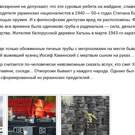
оззрения не допускают, что эти суровые ребята на майдане, слав
одителя украинских националистов в 1940 — 50-х годах Степана Б
мощью оружия. И к философским диспутам вряд ли расположены. 
о все времена была одинаково груба и радикальна — сила, деньги,
дства. Жителям белорусской деревни Хатынь в марте 1943-го карат
.
де только обожженные печные трубы с метрономами на месте бывш
й выживший кузнец Иосиф Каминский с мертвым сыном на руках...
р считается по-человечески невозможным сказать вслух, кто сжег 
лавяне, соседи... Отморозки бывают у каждого народа. Однако был
 сформированный из украинских предателей...