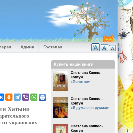
лерея
Админ
Гостевая
Купить наши книги
Светлана Коппел-
Ковтун
«Полотно»
Светлана Коппел-
Ковтун
яти Хатыни
«Я думаю по-русски»
арательного
 из украинских
Светлана Коппел-
Ковтун