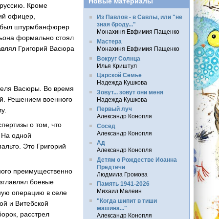
Новые материалы
оруссию. Кроме
ий офицер,
Из Павлов - в Савлы, или "не
зная броду..."
а был штурмбанфюрер
Монахиня Евфимия Пащенко
льона формально стоял
Мастера
авлял Григорий Васюра
Монахиня Евфимия Пащенко
Вокруг Солнца
Илья Криштул
Царской Семье
Надежда Кушкова
теля Васюры. Во время
Зовут... зовут они меня
ей. Решением военного
Надежда Кушкова
Первый луч
у.
Александр Конопля
пертизы о том, что
Сосед
Александр Конопля
. На одной
Ад
альто. Это Григорий
Александр Конопля
Детям о Рождестве Иоанна
Предтечи
ного преимущественно
Людмила Громова
озглавлял боевые
Память 1941-2026
Михаил Малеин
ьную операцию в селе
"Когда шипит в тиши
ой и Витебской
машина..."
орок, расстрел
Александр Конопля