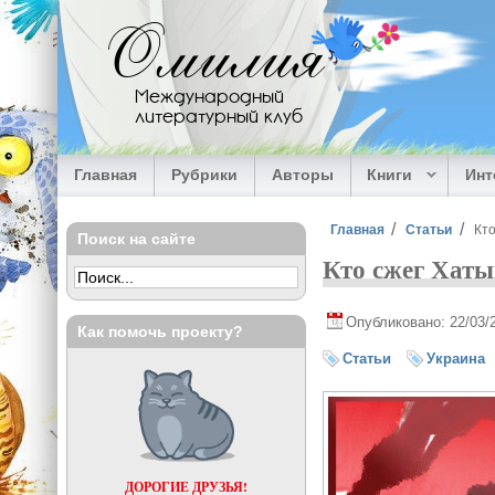
Перейти к основному содержанию
Омилия
Международный
литературный клуб
Главная
Рубрики
Авторы
Книги
Ин
Вы здесь
Главная
Статьи
Кто
Поиск на сайте
Кто сжег Хаты
Опубликовано: 22/03/
Как помочь проекту?
Статьи
Украина
ДОРОГИЕ ДРУЗЬЯ!