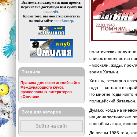
Вы можете поддержать наш проект,
перечислив доступную вам сумму на
наш счёт.
Кроме того, вы можете разместить
на своём сайте
наш баннер.
политических полутонов
список пополняется но
«москали, жиды, прокл
Правила
время Хатыни.
Хатынь, всемирно изве
Правила для посетителей сайта
года — согнали в сарай
Международного клуба
православных литераторов
Но многие годы никто н
«Омилия»
полицейский батальон.
Думаю, когда на киевс
Вход для авторов
националистические ло
способны люди, испов
Войти на сайт
До весны 1986-го я, к