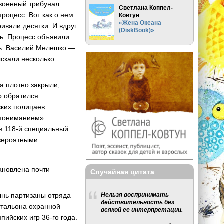
 военный трибунал
Светлана Коппел-
роцесс. Вот как о нем
Ковтун
«Жена Океана
ивали десятки. И вдруг
(DiskBook)»
рь. Процесс объявили
нь. Василий Мелешко —
ыскали несколько
да плотно закрыли,
о обратился
ских полицаев
«пониманием».
в 118-й специальный
евероятными.
тановлена почти
Случайная цитата
ынь партизаны отряда
Нельзя воспринимать
действительность без
атальона охранной
всякой ее интерпретации.
ийских игр 36-го года.