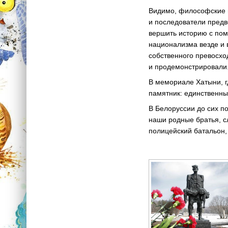
Видимо, философские в
и последователи предв
вершить историю с по
национализма везде и в
собственного превосхо
и продемонстрировали
В мемориале Хатыни, г
памятник: единственны
В Белоруссии до сих по
наши родные братья, с
полицейский батальон,