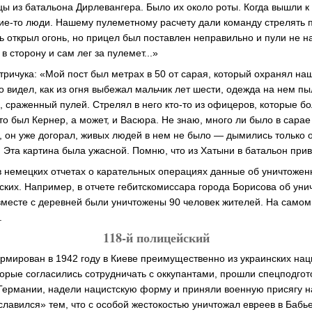
вцы из батальона Дирлевангера. Было их около роты. Когда вышли к
кие-то люди. Нашему пулеметному расчету дали команду стрелять 
 открыл огонь, но прицел был поставлен неправильно и пули не на
в сторону и сам лег за пулемет...»
тричука: «Мой пост был метрах в 50 от сарая, который охранял на
о видел, как из огня выбежал мальчик лет шести, одежда на нем пы
, сраженный пулей. Стрелял в него кто-то из офицеров, которые б
это был Кернер, а может, и Васюра. Не знаю, много ли было в сарае
, он уже догорал, живых людей в нем не было — дымились только 
. Эта картина была ужасной. Помню, что из Хатыни в батальон прив
 в немецких отчетах о карательных операциях данные об уничтожен
ских. Например, в отчете гебитскомиссара города Борисова об ун
 вместе с деревней были уничтожены 90 человек жителей. На самом
.
118-й полицейский
рмирован в 1942 году в Киеве преимущественно из украинских нац
торые согласились сотрудничать с оккупантами, прошли спецподгот
Германии, надели нацистскую форму и приняли военную присягу на
славился» тем, что с особой жестокостью уничтожал евреев в Бабь