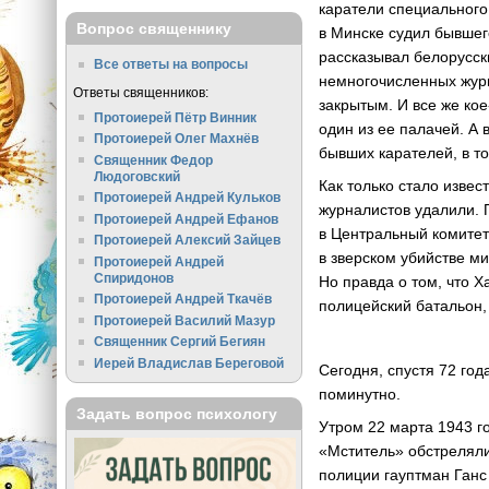
каратели специального
Вопрос священнику
в Минске судил бывшег
рассказывал белорусск
Все ответы на вопросы
немногочисленных журн
Ответы священников:
закрытым. И все же ко
Протоиерей Пётр Винник
один из ее палачей. А 
Протоиерей Олег Махнёв
бывших карателей, в то
Священник Федор
Людоговский
Как только стало извес
Протоиерей Андрей Кульков
журналистов удалили.
Протоиерей Андрей Ефанов
в Центральный комитет
Протоиерей Алексий Зайцев
в зверском убийстве м
Протоиерей Андрей
Спиридонов
Но правда о том, что 
Протоиерей Андрей Ткачёв
полицейский батальон,
Протоиерей Василий Мазур
Священник Сергий Бегиян
Иерей Владислав Береговой
Сегодня, спустя 72 год
поминутно.
Задать вопрос психологу
Утром 22 марта 1943 
«Мститель» обстреляли
полиции гауптман Ганс