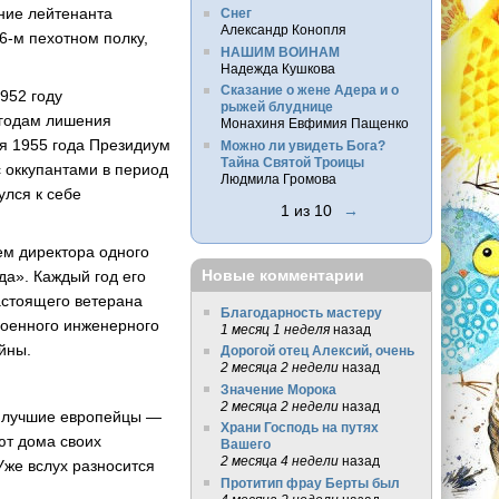
ание лейтенанта
Снег
Александр Конопля
6-м пехотном полку,
НАШИМ ВОИНАМ
Надежда Кушкова
Сказание о жене Адера и о
952 году
рыжей блуднице
5 годам лишения
Монахиня Евфимия Пащенко
ря 1955 года Президиум
Можно ли увидеть Бога?
Тайна Святой Троицы
 оккупантами в период
Людмила Громова
улся к себе
1 из 10
→
ем директора одного
Новые комментарии
да». Каждый год его
астоящего ветерана
Благодарность мастеру
военного инженерного
1 месяц 1 неделя
назад
йны.
Дорогой отец Алексий, очень
2 месяца 2 недели
назад
Значение Морока
2 месяца 2 недели
назад
нь лучшие европейцы —
Храни Господь на путях
ют дома своих
Вашего
2 месяца 4 недели
назад
Уже вслух разносится
Протитип фрау Берты был