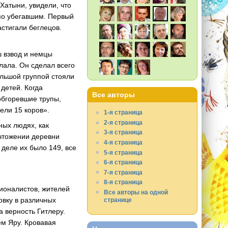
 Хатыни, увидели, что
по убегавшим. Первый
стигали беглецов.
ш взвод и немцы
лала. Он сделал всего
ольшой группой стояли
 детей. Когда
Все авторы
обгоревшие трупы,
ели 15 коров».
1-я страница
2-я страница
ных людях, как
3-я страница
ичтожении деревни
4-я страница
 деле их было 149, все
5-я страница
6-я страница
7-я страница
8-я страница
ионалистов, жителей
Все авторы на одной
овку в различных
странице
 верность Гитлеру.
ем Яру. Кровавая