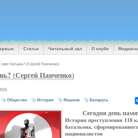
тервью
Статьи
Читальный зал
О клубе
Медиага
 сжег Хатынь? (Сергей Панченко)
нь? (Сергей Панченко)
2015
Общество
История
Фашизм
Беларусь
Сегодня день пам
История преступления 118 к
батальона, сформированного
националистов