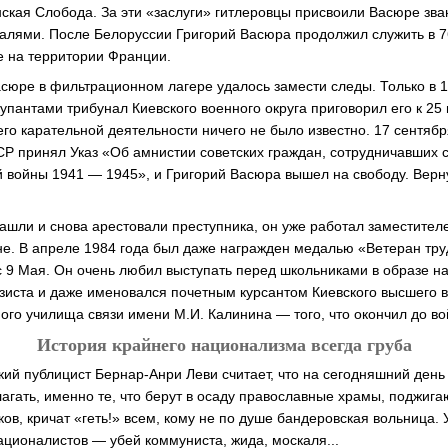
нская Слобода. За эти «заслуги» гитлеровцы присвоили Васюре зв
алями. После Белоруссии Григорий Васюра продолжил служить в 7
е на территории Франции.
сюре в фильтрационном лагере удалось замести следы. Только в 1
купантами трибунал Киевского военного округа приговорил его к 2
его карательной деятельности ничего не было известно. 17 сентяб
Р принял Указ «Об амнистии советских граждан, сотрудничавших с
 войны 1941 — 1945», и Григорий Васюра вышел на свободу. Верн
нашли и снова арестовали преступника, он уже работал заместител
не. В апреле 1984 года был даже награжден медалью «Ветеран тру
 9 Мая. Он очень любил выступать перед школьниками в образе н
зиста и даже именовался почетным курсантом Киевского высшего 
го училища связи имени М.И. Калинина — того, что окончил до во
История крайнего национализма всегда груба
ский публицист Бернар-Анри Леви считает, что на сегодняшний де
лагать, именно те, что берут в осаду православные храмы, поджига
ов, кричат «геть!» всем, кому не по душе бандеровская вольница. 
ационалистов — убей коммуниста, жида, москаля...