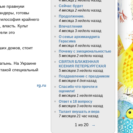
4 месяца 2 недели
назад
Сейчас будет
ные правнуки
4 месяца 2 недели
назад
андеры, готовы
Продолжение.
Философия крайнего
4 месяца 3 недели
назад
 власть. Культ
Впечатления
4 месяца 3 недели
назад
ели это
О семье архимандрита
Герасима
4 месяца 4 недели
назад
их домов, стоит
Почему с эмоциональностью
5 месяцев 2 недели
назад
СВЯТАЯ БЛАЖЕННАЯ
Хатынь. На Украине
КСЕНИЯ ПЕТЕРБУРГСКАЯ
 такой специальный
5 месяцев 3 недели
назад
Поздравление с праздником
6 месяцев 4 дня
назад
rg.ru
Спасибо что прочли и
оценили!
6 месяцев 1 неделя
назад
Ответ к 18 вопросу
6 месяцев 3 недели
назад
Талант внушать и вера
7 месяцев 21 час
назад
1 из 20
→