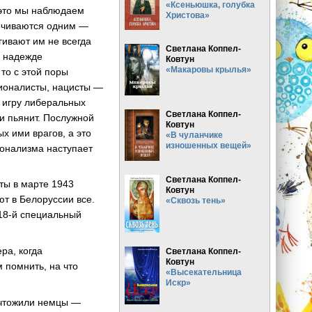
«Ксеньюшка, голубка
 это мы наблюдаем
Христова»
анчиваются одним —
гивают им не всегда
Светлана Коппел-
в надежде
Ковтун
«Макаровы крылья»
то с этой поры
ционалисты, нацисты —
ю игру либеральных
Светлана Коппел-
ви пьянит. Послужной
Ковтун
х ими врагов, а это
«В чуланчике
изношенных вещей»
ионализма наступает
Светлана Коппел-
ты в марте 1943
Ковтун
ют в Белоруссии все.
«Сквозь тень»
118-й специальный
ра, когда
Светлана Коппел-
Ковтун
 помнить, на что
«Высекательница
Искр»
ничтожили немцы —