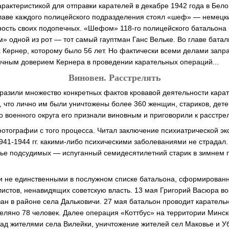
арактеристикой для отправки карателей в декабре 1942 года в Бел
главе каждого полицейского подразделения стоял «шеф» — немецк
ность своих подопечных. «Шефом» 118-го полицейского батальон
» одной из рот — тот самый гауптман Ганс Вельке. Во главе бата
Кернер, которому было 56 лет. Но фактически всеми делами запр
ичным доверием Кернера в проведении карательных операций...
Виновен. Расстрелять
тразили множество конкретных фактов кровавой деятельности кара
, что лично им были уничтожены более 360 женщин, стариков, дет
о военного округа его признали виновным и приговорили к расстрел
отографии с того процесса. Читал заключение психиатрической экс
1941-1944 гг. какими-либо психическими заболеваниями не страдал
ье подсудимых — испуганный семидесятилетний старик в зимнем п
ли не единственными в послужном списке батальона, сформирован
листов, ненавидящих советскую власть. 13 мая Григорий Васюра в
зан в районе села Дальковичи. 27 мая батальон проводит карател
реляно 78 человек. Далее операция «Коттбус» на территории Минск
ад жителями села Вилейки, уничтожение жителей сел Маковье и Уб