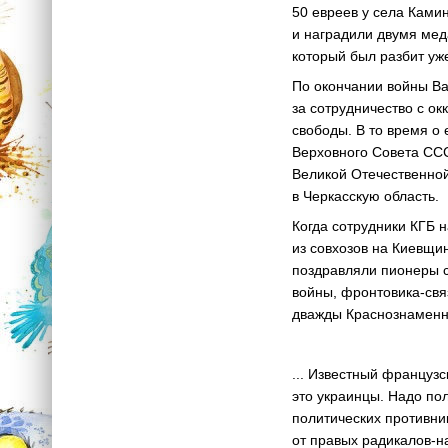
50 евреев у села Ками
и наградили двумя мед
который был разбит уж
По окончании войны Ва
за сотрудничество с ок
свободы. В то время о 
Верховного Совета ССС
Великой Отечественной
в Черкасскую область.
Когда сотрудники КГБ 
из совхозов на Киевщи
поздравляли пионеры с
войны, фронтовика-свя
дважды Краснознаменно
... Известный француз
это украинцы. Надо по
политических противник
от правых радикалов-н