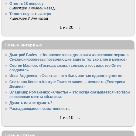
Ответ к 18 вопросу
6 месяцев 3 недели
назад
Талант внушать и вера
7 месяцев 3 дня
назад
1 из 20
→
Новые интервью
Дмитрий Бабич: «Человечество надело очки из осколков зеркала
Снежной Королевы, позволяющие видеть только злое и мелкое»
Сергей Марнов: «Господь создал семью, а государство Он не
создавал»
Инна Андреева: «Счастье – это быть частью единого целого»
Светлана Коппел-Ковтун: Точка стояния — вечность (Екатерина
Демина)
Владимир Романенко: «Счастье – это когда оказывается что твои
юношеские мечты сбылись»
Думать или не думать?
Распадающаяся нравственность
1 из 10
→
Новые статьи