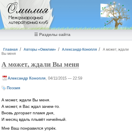
Перейти к основному содержанию
Омилия
Международный
литературный клуб
☰ Разделы сайта
Вы здесь
Главная
Авторы «Омилии»
Александр Конопля
А может, ждали
Вы меня
А может, ждали Вы меня
Александр Конопля
, 04/11/2015 — 22:59
Поэзия
А может, ждали Вы меня.
А может, я Вас ждал зачем-то.
Вновь догорает пламя дня,
И месяц вдаль плывёт ничейный.
Мне Ваш понравился упрёк.