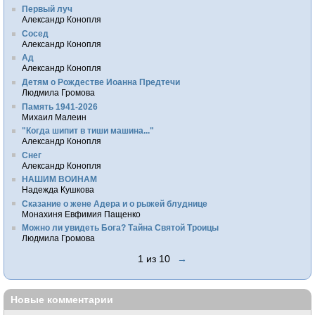
Первый луч
Александр Конопля
Сосед
Александр Конопля
Ад
Александр Конопля
Детям о Рождестве Иоанна Предтечи
Людмила Громова
Память 1941-2026
Михаил Малеин
"Когда шипит в тиши машина..."
Александр Конопля
Снег
Александр Конопля
НАШИМ ВОИНАМ
Надежда Кушкова
Сказание о жене Адера и о рыжей блуднице
Монахиня Евфимия Пащенко
Можно ли увидеть Бога? Тайна Святой Троицы
Людмила Громова
1 из 10
→
Новые комментарии