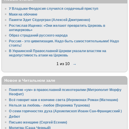
У Владыки Феодосия случился сердечный приступ
Маки на обочине
Памяти Эдит Сёдергран (Алексей Дмитриенко)
Ростислав Ищенко: «Они желают превратить Церковь в
антицерковь»
Образ страданий русского народа
Россия - это цивилизация. Надо быть самостоятельными! Надо
стоять!
В Украинской Православной Церкви указали властям на
недопустимость атаки на Церковь
1 из 10
→
Новое в Читальном зале
Понятие «ум» в православной психотерапии (Митрополит Морфу
Неофит)
Всё говорит нам о кончине света (Иеромонах Роман (Матюшин)
Нельзя за любовь - любое (Вероника Тушнова)
О семи горячностях духа (Архиепископ Иоанн Сан-Францисский )
Дебют
Письмо женщине (Сергей Есенин)
Молитва (Саша Черный)