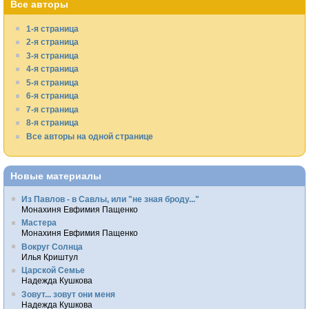
Все авторы
1-я страница
2-я страница
3-я страница
4-я страница
5-я страница
6-я страница
7-я страница
8-я страница
Все авторы на одной странице
Новые материалы
Из Павлов - в Савлы, или "не зная броду..."
Монахиня Евфимия Пащенко
Мастера
Монахиня Евфимия Пащенко
Вокруг Солнца
Илья Криштул
Царской Семье
Надежда Кушкова
Зовут... зовут они меня
Надежда Кушкова