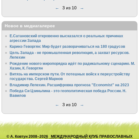
←
3 из 10
→
Новое в медиагалерее
Е.Сатановский откровенно высказался о реальных причинах
агрессии Запада
Каринэ Геворгян: Мир будет разворачиваться на 180 градусов
Цель Запада - не промышленная революция, а захват ресурсов.
Лепехин
Рождение нового миропорядка идёт по радикальному сценарию. М.
Хазин, К. Геворгян
Витязь на имперском пути. От потешных войск к переустройству
государства. Сергей Марнов
Владимир Лепехин. Расшифровка прогноза "Economist" на 2023
Победа Си Цзиньпина - это геополитическая победа России. Н.
Вавилов
←
3 из 10
→
© А. Ковтун 2008–2026 МЕЖДУНАРОДНЫЙ КЛУБ ПРАВОСЛАВНЫХ