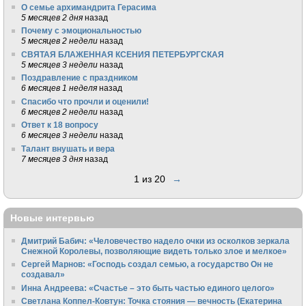
О семье архимандрита Герасима
5 месяцев 2 дня
назад
Почему с эмоциональностью
5 месяцев 2 недели
назад
СВЯТАЯ БЛАЖЕННАЯ КСЕНИЯ ПЕТЕРБУРГСКАЯ
5 месяцев 3 недели
назад
Поздравление с праздником
6 месяцев 1 неделя
назад
Спасибо что прочли и оценили!
6 месяцев 2 недели
назад
Ответ к 18 вопросу
6 месяцев 3 недели
назад
Талант внушать и вера
7 месяцев 3 дня
назад
1 из 20
→
Новые интервью
Дмитрий Бабич: «Человечество надело очки из осколков зеркала
Снежной Королевы, позволяющие видеть только злое и мелкое»
Сергей Марнов: «Господь создал семью, а государство Он не
создавал»
Инна Андреева: «Счастье – это быть частью единого целого»
Светлана Коппел-Ковтун: Точка стояния — вечность (Екатерина