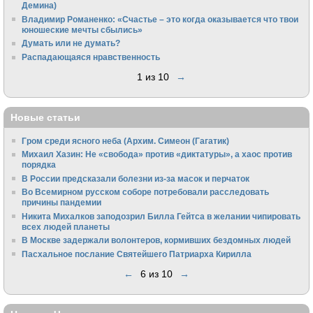
Демина)
Владимир Романенко: «Счастье – это когда оказывается что твои
юношеские мечты сбылись»
Думать или не думать?
Распадающаяся нравственность
1 из 10
→
Новые статьи
Гром среди ясного неба (Архим. Симеон (Гагатик)
Михаил Хазин: Не «свобода» против «диктатуры», а хаос против
порядка
В России предсказали болезни из-за масок и перчаток
Во Всемирном русском соборе потребовали расследовать
причины пандемии
Никита Михалков заподозрил Билла Гейтса в желании чипировать
всех людей планеты
В Москве задержали волонтеров, кормивших бездомных людей
Пасхальное послание Святейшего Патриарха Кирилла
←
6 из 10
→