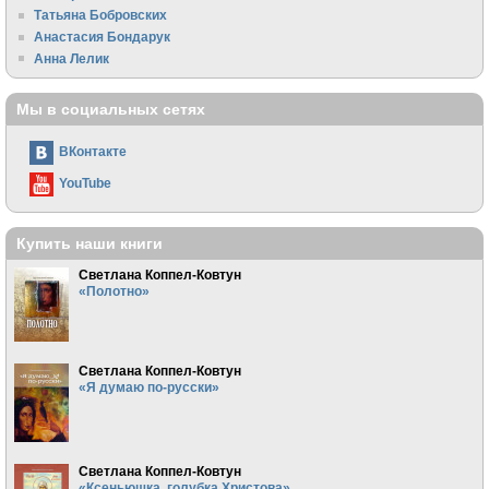
Татьяна Бобровских
Анастасия Бондарук
Анна Лелик
Мы в социальных сетях
ВКонтакте
YouTube
Купить наши книги
Светлана Коппел-Ковтун
«Полотно»
Светлана Коппел-Ковтун
«Я думаю по-русски»
Светлана Коппел-Ковтун
«Ксеньюшка, голубка Христова»