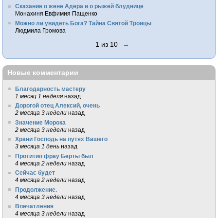
Сказание о жене Адера и о рыжей блуднице
Монахиня Евфимия Пащенко
Можно ли увидеть Бога? Тайна Святой Троицы
Людмила Громова
1 из 10
→
Новые комментарии
Благодарность мастеру
1 месяц 1 неделя
назад
Дорогой отец Алексий, очень
2 месяца 3 недели
назад
Значение Морока
2 месяца 3 недели
назад
Храни Господь на путях Вашего
3 месяца 1 день
назад
Протитип фрау Берты был
4 месяца 2 недели
назад
Сейчас будет
4 месяца 2 недели
назад
Продолжение.
4 месяца 3 недели
назад
Впечатления
4 месяца 3 недели
назад