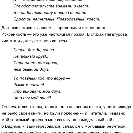
От обстоятельств времени и мест.
Я с радостью ношу тавро Господне —
Простой нательный Православный крест.
Для таких стихов главное — предельная искренность.
Искренность — это уже настоящая поэзия. В стихах Негатурова
чистота и даже детскость во всем:
Снега, дожди, снега... —
Печальный круг!..
Страшнее нет врага,
Чем бывший друг...
То плавный ход, то вдруг —
Рывком зигзаг!
Кто виноват, мой друг,
Что ты мой враг?..
Он печатался то там, то сям, но в основном в сети, у него никогда
не было своей книги, но были поклонники и читатели. Недавно
мой знакомый прислал мне ссылку на самодельный сайт
о Вадиме. Я заинтересовался, связался с молодыми ребятами,
устроителями сайта, мы встретились, поговорили, и возникло