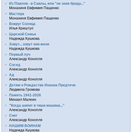
Из Павлов - в Савлы, или "не зная броду..."
Монахиня Евфимия Пащенко
Мастера
Монахиня Евфимия Пащенко
Вокруг Солнца
Илья Криштул
Царской Семье
Надежда Кушкова
Зовут... зовут они меня
Надежда Кушкова
Первый луч
Александр Конопля
Сосед
Александр Конопля
Ад
Александр Конопля
Детям о Рождестве Иоанна Предтечи
Людмила Громова
Память 1941-2026
Михаил Малеин
"Когда шипит в тиши машина..."
Александр Конопля
Снег
Александр Конопля
НАШИМ ВОИНАМ
Надежда Кушкова