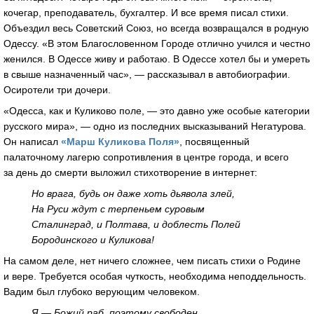
кочегар, преподаватель, бухгалтер. И все время писал стихи.
Объездил весь Советский Союз, но всегда возвращался в родную
Одессу. «В этом Благословенном Городе отлично учился и честно
женился. В Одессе живу и работаю. В Одессе хотел бы и умереть
в свыше назначенный час», — рассказывал в автобиографии.
Осиротели три дочери.
«Одесса, как и Куликово поле, — это давно уже особые категории
русского мира», — одно из последних высказываний Негатурова.
Он написал
«Марш Куликова Поля»
, посвященный
палаточному лагерю сопротивления в центре города, и всего
за день до смерти выложил стихотворение в интернет:
Но врага, будь он даже хоть дьявола злей,
На Руси ждут с терпеньем суровым
Сталинград, и Полтава, и доблесть Полей
Бородинского и Куликова!
На самом деле, нет ничего сложнее, чем писать стихи о Родине
и вере. Требуется особая чуткость, необходима неподдельность.
Вадим был глубоко верующим человеком.
Я — Божий раб, поэтому свободен