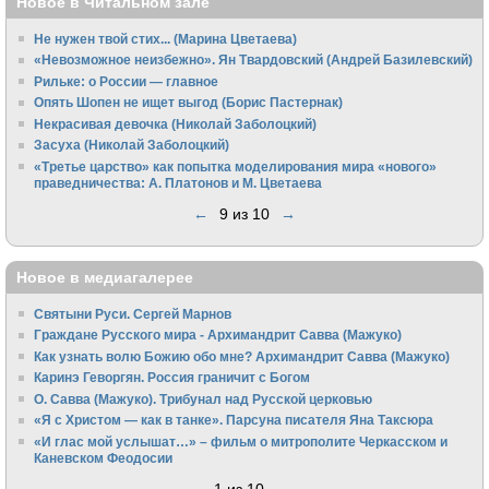
Новое в Читальном зале
Не нужен твой стих... (Марина Цветаева)
«Невозможное неизбежно». Ян Твардовский (Андрей Базилевский)
Рильке: о России — главное
Опять Шопен не ищет выгод (Борис Пастернак)
Некрасивая девочка (Николай Заболоцкий)
Засуха (Николай Заболоцкий)
«Третье царство» как попытка моделирования мира «нового»
праведничества: А. Платонов и М. Цветаева
←
9 из 10
→
Новое в медиагалерее
Святыни Руси. Сергей Марнов
Граждане Русского мира - Архимандрит Савва (Мажуко)
Как узнать волю Божию обо мне? Архимандрит Савва (Мажуко)
Каринэ Геворгян. Россия граничит с Богом
О. Савва (Мажуко). Трибунал над Русской церковью
«Я с Христом — как в танке». Парсуна писателя Яна Таксюра
«И глас мой услышат…» – фильм о митрополите Черкасском и
Каневском Феодосии