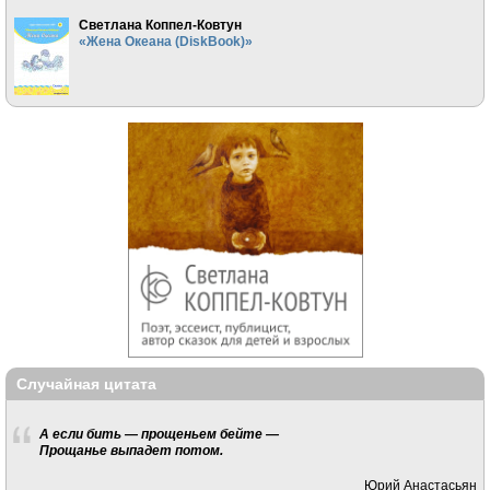
Светлана Коппел-Ковтун
«Жена Океана (DiskBook)»
Случайная цитата
А если бить — прощеньем бейте —
Прощанье выпадет потом.
Юрий Анастасьян