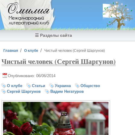
Перейти к основному содержанию
Омилия
Международный
литературный клуб
☰ Разделы сайта
Вы здесь
Главная
О клубе
Чистый человек (Сергей Шаргунов)
Чистый человек (Сергей Шаргунов)
Опубликовано: 06/06/2014
О клубе
Статьи
Украина
Общество
Сергей Шаргунов
Вадим Негатуров