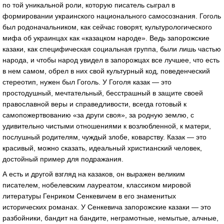
по той уникальной роли, которую писатель сыграл в
формировании украинского национального самосознания. Гоголь
был родоначальником, как сейчас говорят, культурологического
мифа об украинцах как «казацком народе». Ведь запорожские
казаки, как специфическая социальная группа, были лишь частью
народа, и чтобы народ увидел в запорожцах все лучшее, что есть
в нем самом, обрел в них свой культурный код, поведенческий
стереотип, нужен был Гоголь. У Гоголя казак — это
простодушный, мечтательный, бесстрашный в защите своей
православной веры и справедливости, всегда готовый к
самопожертвованию «за други своя», за родную землю, с
удивительно чистыми отношениями к возлюбленной, к матери,
послушный родителям, чуждый злобе, коварству. Казак — это
красивый, можно сказать, идеальный христианский человек,
достойный пример для подражания.
А есть и другой взгляд на казаков, он выражен великим
писателем, нобелевским лауреатом, классиком мировой
литературы Генриком Сенкевичем в его знаменитых
исторических романах. У Сенкевича запорожские казаки — это
разбойники, бандит на бандите, неграмотные, немытые, алчные,