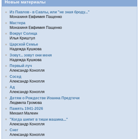
Новые материалы
Из Павлов - в Савлы, или "не зная броду..."
Монахиня Евфимия Пащенко
Мастера
Монахиня Евфимия Пащенко
Вокруг Солнца
Илья Криштул
Царской Семье
Надежда Кушкова
Зовут... зовут они меня
Надежда Кушкова
Первый луч
Александр Конопля
Сосед
Александр Конопля
Ад
Александр Конопля
Детям о Рождестве Иоанна Предтечи
Людмила Громова
Память 1941-2026
Михаил Малеин
"Когда шипит в тиши машина..."
Александр Конопля
Снег
Александр Конопля