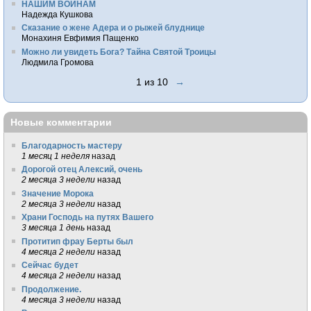
НАШИМ ВОИНАМ
Надежда Кушкова
Сказание о жене Адера и о рыжей блуднице
Монахиня Евфимия Пащенко
Можно ли увидеть Бога? Тайна Святой Троицы
Людмила Громова
1 из 10
→
Новые комментарии
Благодарность мастеру
1 месяц 1 неделя
назад
Дорогой отец Алексий, очень
2 месяца 3 недели
назад
Значение Морока
2 месяца 3 недели
назад
Храни Господь на путях Вашего
3 месяца 1 день
назад
Протитип фрау Берты был
4 месяца 2 недели
назад
Сейчас будет
4 месяца 2 недели
назад
Продолжение.
4 месяца 3 недели
назад