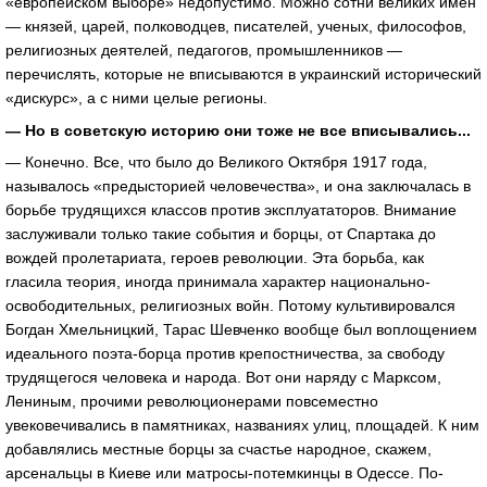
«европейском выборе» недопустимо. Можно сотни великих имен
— князей, царей, полководцев, писателей, ученых, философов,
религиозных деятелей, педагогов, промышленников —
перечислять, которые не вписываются в украинский исторический
«дискурс», а с ними целые регионы.
— Но в советскую историю они тоже не все вписывались...
— Конечно. Все, что было до Великого Октября 1917 года,
называлось «предысторией человечества», и она заключалась в
борьбе трудящихся классов против эксплуататоров. Внимание
заслуживали только такие события и борцы, от Спартака до
вождей пролетариата, героев революции. Эта борьба, как
гласила теория, иногда принимала характер национально-
освободительных, религиозных войн. Потому культивировался
Богдан Хмельницкий, Тарас Шевченко вообще был воплощением
идеального поэта-борца против крепостничества, за свободу
трудящегося человека и народа. Вот они наряду с Марксом,
Лениным, прочими революционерами повсеместно
увековечивались в памятниках, названиях улиц, площадей. К ним
добавлялись местные борцы за счастье народное, скажем,
арсенальцы в Киеве или матросы-потемкинцы в Одессе. По-