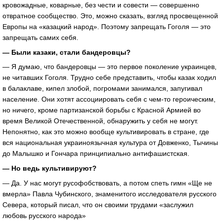
кровожадные, коварные, без чести и совести — совершенно
отвратное сообщество. Это, можно сказать, взгляд просвещенной
Европы на «казацкий народ». Поэтому запрещать Гоголя — это
запрещать самих себя.
— Были казаки, стали бандеровцы?
— Я думаю, что бандеровцы — это первое поколение украинцев,
не читавших Гоголя. Трудно себе представить, чтобы казак ходил
в балаклаве, кипел злобой, погромами занимался, запугивал
население. Они хотят ассоциировать себя с чем-то героическим,
но ничего, кроме партизанской борьбы с Красной Армией во
время Великой Отечественной, обнаружить у себя не могут.
Непонятно, как это можно вообще культивировать в стране, где
вся национальная украиноязычная культура от Довженко, Тычины
до Малышко и Гончара принципиально антифашистская.
— Но ведь культивируют?
— Да. У нас могут русофобствовать, а потом спеть гимн «Ще не
вмерла» Павла Чубинского, знаменитого исследователя русского
Севера, который писал, что он своими трудами «заслужил
любовь русского народа»