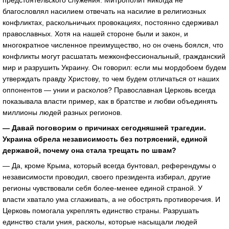
предстоятельского служения. Митрополит никогда не
благословлял насилием отвечать на насилие в религиозных
конфликтах, раскольничьих провокациях, постоянно сдерживал
православных. Хотя на нашей стороне были и закон, и
многократное численное преимущество, но он очень боялся, что
конфликты могут расшатать межконфессиональный, гражданский
мир и разрушить Украину. Он говорил: если мы мордобоем будем
утверждать правду Христову, то чем будем отличаться от наших
оппонентов — унии и расколов? Православная Церковь всегда
показывала власти пример, как в братстве и любви объединять
миллионы людей разных регионов.
— Давай поговорим о причинах сегодняшней трагедии.
Украина обрела независимость без потрясений, единой
державой, почему она стала трещать по швам?
— Да, кроме Крыма, который всегда бунтовал, референдумы о
независимости проводил, своего президента избирал, другие
регионы чувствовали себя более-менее единой страной. У
власти хватало ума сглаживать, а не обострять противоречия. И
Церковь помогала укреплять единство страны. Разрушать
единство стали уния, расколы, которые насыщали людей