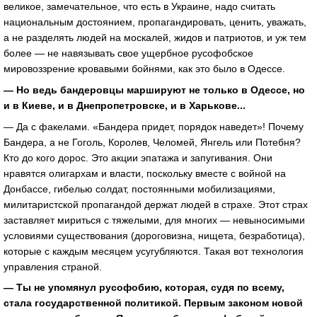
великое, замечательное, что есть в Украине, надо считать
национальным достоянием, пропагандировать, ценить, уважать,
а не разделять людей на москалей, жидов и патриотов, и уж тем
более — не навязывать свое ущербное русофобское
мировоззрение кровавыми бойнями, как это было в Одессе.
— Но ведь бандеровцы маршируют не только в Одессе, но
и в Киеве, и в Днепропетровске, и в Харькове...
— Да с факелами. «Бандера придет, порядок наведет»! Почему
Бандера, а не Гоголь, Королев, Челомей, Янгель или Потебня?
Кто до кого дорос. Это акции эпатажа и запугивания. Они
нравятся олигархам и власти, поскольку вместе с войной на
Донбассе, гибелью солдат, постоянными мобилизациями,
милитаристской пропагандой держат людей в страхе. Этот страх
заставляет мириться с тяжелыми, для многих — невыносимыми
условиями существования (дороговизна, нищета, безработица),
которые с каждым месяцем усугубляются. Такая вот технология
управления страной.
— Ты не упомянул русофобию, которая, судя по всему,
стала государственной политикой. Первым законом новой