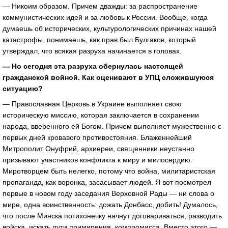
— Никоим образом. Причем дважды: за распространение
коммунистических идей и за любовь к России. Вообще, когда
думаешь об исторических, культурологических причинах нашей
катастрофы, понимаешь, как прав был Булгаков, который
утверждал, что всякая разруха начинается в головах.
— Но сегодня эта разруха обернулась настоящей
гражданской войной. Как оценивают в УПЦ сложившуюся
ситуацию?
— Православная Церковь в Украине выполняет свою
историческую миссию, которая заключается в сохранении
народа, вверенного ей Богом. Причем выполняет мужественно с
первых дней кровавого противостояния. Блаженнейший
Митрополит Онуфрий, архиереи, священники неустанно
призывают участников конфликта к миру и милосердию.
Миротворцем быть нелегко, потому что война, милитаристская
пропаганда, как воронка, засасывает людей. Я вот посмотрел
первые в новом году заседания Верховной Рады — ни слова о
мире, одна воинственность: дожать Донбасс, добить! Думалось,
что после Минска потихонечку начнут договариваться, разводить
войска, искать пути примирения, компромисса. Вместо этого —