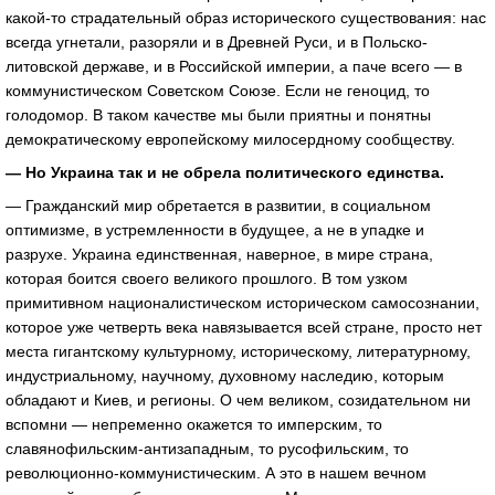
какой-то страдательный образ исторического существования: нас
всегда угнетали, разоряли и в Древней Руси, и в Польско-
литовской державе, и в Российской империи, а паче всего — в
коммунистическом Советском Союзе. Если не геноцид, то
голодомор. В таком качестве мы были приятны и понятны
демократическому европейскому милосердному сообществу.
— Но Украина так и не обрела политического единства.
— Гражданский мир обретается в развитии, в социальном
оптимизме, в устремленности в будущее, а не в упадке и
разрухе. Украина единственная, наверное, в мире страна,
которая боится своего великого прошлого. В том узком
примитивном националистическом историческом самосознании,
которое уже четверть века навязывается всей стране, просто нет
места гигантскому культурному, историческому, литературному,
индустриальному, научному, духовному наследию, которым
обладают и Киев, и регионы. О чем великом, созидательном ни
вспомни — непременно окажется то имперским, то
славянофильским-антизападным, то русофильским, то
революционно-коммунистическим. А это в нашем вечном