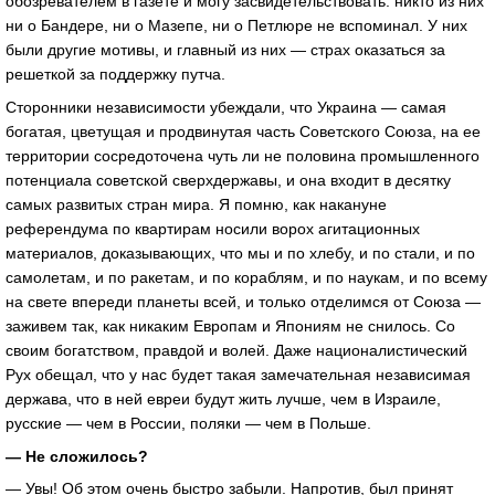
обозревателем в газете и могу засвидетельствовать: никто из них
ни о Бандере, ни о Мазепе, ни о Петлюре не вспоминал. У них
были другие мотивы, и главный из них — страх оказаться за
решеткой за поддержку путча.
Сторонники независимости убеждали, что Украина — самая
богатая, цветущая и продвинутая часть Советского Союза, на ее
территории сосредоточена чуть ли не половина промышленного
потенциала советской сверхдержавы, и она входит в десятку
самых развитых стран мира. Я помню, как накануне
референдума по квартирам носили ворох агитационных
материалов, доказывающих, что мы и по хлебу, и по стали, и по
самолетам, и по ракетам, и по кораблям, и по наукам, и по всему
на свете впереди планеты всей, и только отделимся от Союза —
заживем так, как никаким Европам и Япониям не снилось. Со
своим богатством, правдой и волей. Даже националистический
Рух обещал, что у нас будет такая замечательная независимая
держава, что в ней евреи будут жить лучше, чем в Израиле,
русские — чем в России, поляки — чем в Польше.
— Не сложилось?
— Увы! Об этом очень быстро забыли. Напротив, был принят