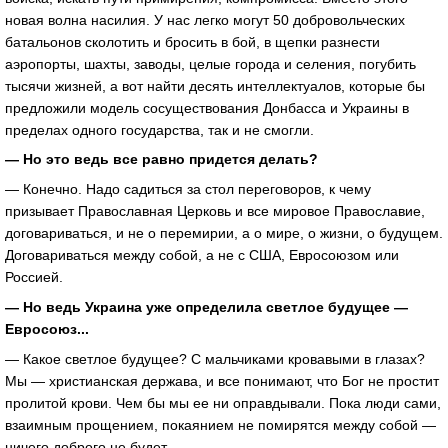
новая волна насилия. У нас легко могут 50 добровольческих
батальонов сколотить и бросить в бой, в щепки разнести
аэропорты, шахты, заводы, целые города и селения, погубить
тысячи жизней, а вот найти десять интеллектуалов, которые бы
предложили модель сосуществования Донбасса и Украины в
пределах одного государства, так и не смогли.
— Но это ведь все равно придется делать?
— Конечно. Надо садиться за стол переговоров, к чему
призывает Православная Церковь и все мировое Православие,
договариваться, и не о перемирии, а о мире, о жизни, о будущем.
Договариваться между собой, а не с США, Евросоюзом или
Россией.
— Но ведь Украина уже определила светлое будущее —
Евросоюз...
— Какое светлое будущее? С мальчиками кровавыми в глазах?
Мы — христианская держава, и все понимают, что Бог не простит
пролитой крови. Чем бы мы ее ни оправдывали. Пока люди сами,
взаимным прощением, покаянием не помирятся между собой —
ничего доброго не будет.