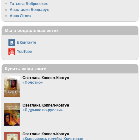
Татьяна Бобровских
Анастасия Бондарук
Анна Лелик
Мы в социальных сетях
ВКонтакте
YouTube
Купить наши книги
Светлана Коппел-Ковтун
«Полотно»
Светлана Коппел-Ковтун
«Я думаю по-русски»
Светлана Коппел-Ковтун
«Ксеньюшка, голубка Христова»