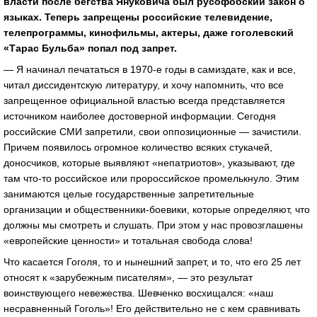
власти после бегства Януковича был русофобский закон о
языках. Теперь запрещены российские телевидение,
телепрограммы, кинофильмы, актеры, даже гоголевский
«Тарас Бульба» попал под запрет.
— Я начинал печататься в 1970-е годы в самиздате, как и все,
читал диссидентскую литературу, и хочу напомнить, что все
запрещенное официальной властью всегда представляется
источником наиболее достоверной информации. Сегодня
российские СМИ запретили, свои оппозиционные — зачистили.
Причем появилось огромное количество всяких стукачей,
доносчиков, которые выявляют «непатриотов», указывают, где
там что-то российское или пророссийское промелькнуло. Этим
занимаются целые государственные запретительные
организации и общественники-боевики, которые определяют, что
должны мы смотреть и слушать. При этом у нас провозглашены
«европейские ценности» и тотальная свобода слова!
Что касается Гоголя, то и нынешний запрет, и то, что его 25 лет
относят к «зарубежным писателям», — это результат
воинствующего невежества. Шевченко восхищался: «наш
несравненный Гоголь»! Его действительно не с кем сравнивать