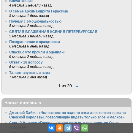
Впечатления
4 месяца 3 недели
назад
О семье архимандрита Герасима
5 месяцев 1 день
назад
Почему с эмоциональностью
5 месяцев 2 недели
назад
СВЯТАЯ БЛАЖЕННАЯ КСЕНИЯ ПЕТЕРБУРГСКАЯ
5 месяцев 3 недели
назад
Поздравление с праздником
6 месяцев 6 дней
назад
Спасибо что прочли и оценили!
6 месяцев 2 недели
назад
Ответ к 18 вопросу
6 месяцев 3 недели
назад
Талант внушать и вера
7 месяцев 2 дня
назад
1 из 20
→
Новые интервью
Дмитрий Бабич: «Человечество надело очки из осколков зеркала
Снежной Королевы, позволяющие видеть только злое и мелкое»
Сергей Марнов: «Господь создал семью, а государство Он не
создавал»