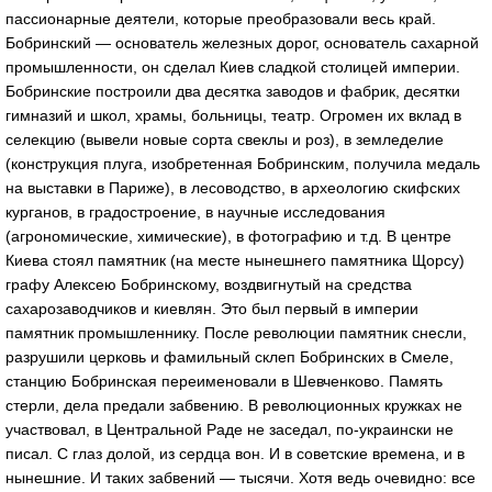
пассионарные деятели, которые преобразовали весь край.
Бобринский — основатель железных дорог, основатель сахарной
промышленности, он сделал Киев сладкой столицей империи.
Бобринские построили два десятка заводов и фабрик, десятки
гимназий и школ, храмы, больницы, театр. Огромен их вклад в
селекцию (вывели новые сорта свеклы и роз), в земледелие
(конструкция плуга, изобретенная Бобринским, получила медаль
на выставки в Париже), в лесоводство, в археологию скифских
курганов, в градостроение, в научные исследования
(агрономические, химические), в фотографию и т.д. В центре
Киева стоял памятник (на месте нынешнего памятника Щорсу)
графу Алексею Бобринскому, воздвигнутый на средства
сахарозаводчиков и киевлян. Это был первый в империи
памятник промышленнику. После революции памятник снесли,
разрушили церковь и фамильный склеп Бобринских в Смеле,
станцию Бобринская переименовали в Шевченково. Память
стерли, дела предали забвению. В революционных кружках не
участвовал, в Центральной Раде не заседал, по-украински не
писал. С глаз долой, из сердца вон. И в советские времена, и в
нынешние. И таких забвений — тысячи. Хотя ведь очевидно: все