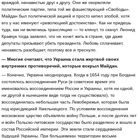
враждой, ненавистью друг к другу. Они же окормляли
политические партии, типа той же фашиствующей «Свободы».
Майдан был политической акцией и просто кипел злобой, хотя
его у нас именуют «революцией достоинства». Как ни придешь
туда, как ни включишь трансляцию — то клянут, то скачут. Леонид
Кравчук тогда заявлял, что не хочет жить в стране, где даже
депутаты призывают убить президента. Любовь сплачивает,
ненависть разобщает, поэтому все и треснуло.
— Многие считают, что Украина стала жертвой своих
внутренних противоречий, которые вскрыл Майдан.
— Конечно, Украина неоднородна. Когда в 1654 году при Богдане
состоялось воссоединение Руси (в советское время это
именовалось воссоединением России и Украины, хотя ни одной,
ни другой в нынешнем виде тогда не существовало), то
воссоединилась небольшая часть Левобережья, которая была
под юрисдикцией Хмельницкого. По условиям воссоединения
московское царство объявляло войну Польше, и после долгих лет
и войн Польско-литовское государство было разделено и вошло в
состав Российской империи. Эти земли стали сердцевиной
будущей Украины. При большевиках территории восьми