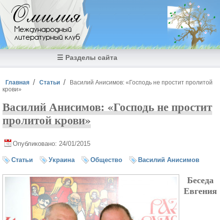
Перейти к основному содержанию
Омилия
Международный
литературный клуб
☰ Разделы сайта
Вы здесь
Главная
Статьи
Василий Анисимов: «Господь не простит пролитой
крови»
Василий Анисимов: «Господь не простит
пролитой крови»
Опубликовано: 24/01/2015
Статьи
Украина
Общество
Василий Анисимов
Беседа
Евгения