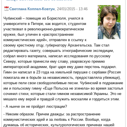
Светлана Коппел-Ковтун
, 24/01/2015 - 13:46
Чубинский – помещик из Борисполя, учился в
университете в Питере, как водится, студентом
участвовал в революционно-демократическом
кружке, был уличен в «распространении
коммунистических идей», отправлен в ссылку к
своему крестному отцу, губернатору Архангельска. Там стал
редактировать газету, совершать этнографические экспедиции,
собрал много материала, написал исследования по русскому
Северу, которые принесли ему славу, уваровскую премию
императорской академии, брат царя ему даже перстень подарил.
Гимн он написал в 23 года на хмельной пирушке с сербами (Россия
помогала им в борьбе за независимость, предоставляла убежище),
которые пели свои свободолюбивые песни. Чубинский в подражание
им и польскому гимну «Еще Польска не згинела» во время застолья
сочинил стихи, которые стали гимном независимой Украины. Это не
мешало ему верой и правдой служить москалям и гордиться этим.
- А нынче он не пройдет люстрации?
- Никоим образом. Причем дважды: за распространение
коммунистических идей и за любовь к России. Вообще, когда
думаешь об исторических, культурологических причинах нашей