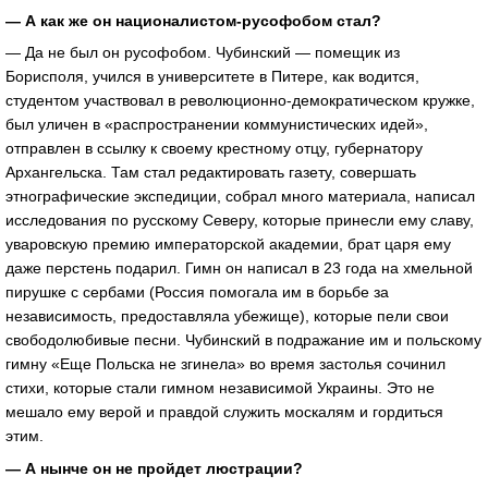
— А как же он националистом-русофобом стал?
— Да не был он русофобом. Чубинский — помещик из
Борисполя, учился в университете в Питере, как водится,
студентом участвовал в революционно-демократическом кружке,
был уличен в «распространении коммунистических идей»,
отправлен в ссылку к своему крестному отцу, губернатору
Архангельска. Там стал редактировать газету, совершать
этнографические экспедиции, собрал много материала, написал
исследования по русскому Северу, которые принесли ему славу,
уваровскую премию императорской академии, брат царя ему
даже перстень подарил. Гимн он написал в 23 года на хмельной
пирушке с сербами (Россия помогала им в борьбе за
независимость, предоставляла убежище), которые пели свои
свободолюбивые песни. Чубинский в подражание им и польскому
гимну «Еще Польска не згинела» во время застолья сочинил
стихи, которые стали гимном независимой Украины. Это не
мешало ему верой и правдой служить москалям и гордиться
этим.
— А нынче он не пройдет люстрации?