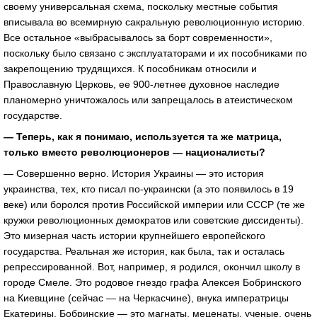
своему универсальная схема, поскольку местные события
вписывала во всемирную сакральную революционную историю.
Все остальное «выбрасывалось за борт современности»,
поскольку было связано с эксплуататорами и их пособниками по
закрепощению трудящихся. К пособникам относили и
Православную Церковь, ее 900-летнее духовное наследие
планомерно уничтожалось или запрещалось в атеистическом
государстве.
— Теперь, как я понимаю, используется та же матрица,
только вместо революционеров — националисты?
— Совершенно верно. История Украины — это история
украинства, тех, кто писал по-украински (а это появилось в 19
веке) или боролся против Российской империи или СССР (те же
кружки революционных демократов или советские диссиденты).
Это мизерная часть истории крупнейшего европейского
государства. Реальная же история, как была, так и осталась
репрессированной. Вот, например, я родился, окончил школу в
городе Смеле. Это родовое гнездо графа Алексея Бобринского
на Киевщине (сейчас — на Черкасчине), внука императрицы
Екатерины. Бобринские — это магнаты, меценаты, ученые, очень