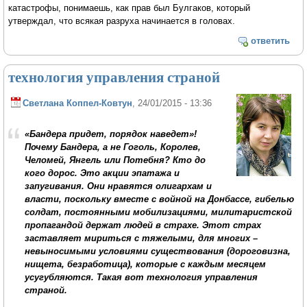
катастрофы, понимаешь, как прав был Булгаков, который
утверждал, что всякая разруха начинается в головах.
ответить
технология управления страной
Светлана Коппел-Ковтун
, 24/01/2015 - 13:36
«Бандера придет, порядок наведет»!
Почему Бандера, а не Гоголь, Королев,
Челомей, Янгель или Потебня? Кто до
кого дорос. Это акции эпатажа и
запугивания. Они нравятся олигархам и
власти, поскольку вместе с войной на Донбассе, гибелью
солдат, постоянными мобилизациями, милитаристской
пропагандой держат людей в страхе. Этот страх
заставляет мириться с тяжелыми, для многих –
невыносимыми условиями существования (дороговизна,
нищета, безработица), которые с каждым месяцем
усугубляются. Такая вот технология управления
страной.