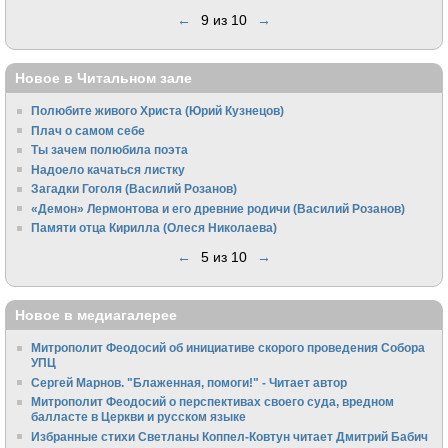
←
9 из 10
→
Новое в Читальном зале
Полюбите живого Христа (Юрий Кузнецов)
Плач о самом себе
Ты зачем полюбила поэта
Надоело качаться листку
Загадки Гоголя (Василий Розанов)
«Демон» Лермонтова и его древние родичи (Василий Розанов)
Памяти отца Кирилла (Олеся Николаева)
←
5 из 10
→
Новое в медиагалерее
Митрополит Феодосий об инициативе скорого проведения Собора
УПЦ
Сергей Марнов. "Блаженная, помоги!" - Читает автор
Митрополит Феодосий о перспективах своего суда, вредном
балласте в Церкви и русском языке
Избранные стихи Светланы Коппел-Ковтун читает Дмитрий Бабич