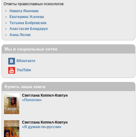
Ответы православных психологов:
Никита Яночкин
Екатерина Усачева
Татьяна Бобровских
Анастасия Бондарук
Анна Лелик
Мы в социальных сетях
ВКонтакте
YouTube
Купить наши книги
Светлана Коппел-Ковтун
«Полотно»
Светлана Коппел-Ковтун
«Я думаю по-русски»