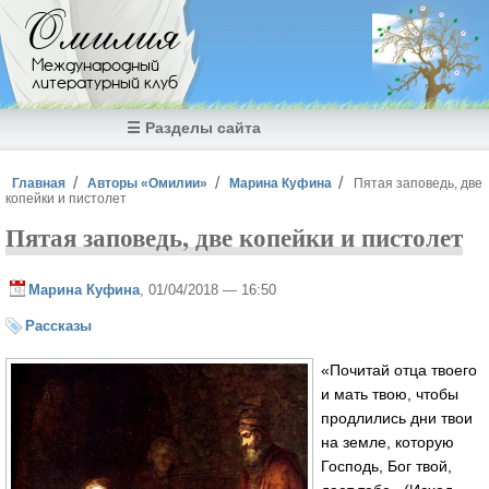
Перейти к основному содержанию
Омилия
Международный
литературный клуб
☰ Разделы сайта
Вы здесь
Главная
Авторы «Омилии»
Марина Куфина
Пятая заповедь, две
копейки и пистолет
Пятая заповедь, две копейки и пистолет
Марина Куфина
, 01/04/2018 — 16:50
Рассказы
«Почитай отца твоего
и мать твою, чтобы
продлились дни твои
на земле, которую
Господь, Бог твой,