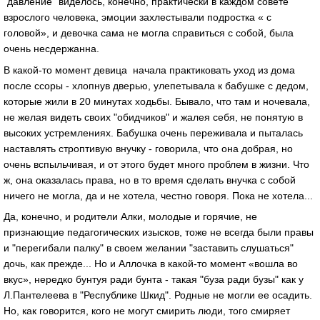
"давление" виделось, конечно, практически в каждом совете
взрослого человека, эмоции захлестывали подростка « с
головой», и девочка сама не могла справиться с собой, была
очень несдержанна.
В какой-то момент девица начала практиковать уход из дома
после ссоры - хлопнув дверью, улепетывала к бабушке с дедом,
которые жили в 20 минутах ходьбы. Бывало, что там и ночевала,
не желая видеть своих "обидчиков" и жалея себя, не понятую в
высоких устремлениях. Бабушка очень переживала и пыталась
наставлять строптивую внучку - говорила, что она добрая, но
очень вспыльчивая, и от этого будет много проблем в жизни. Что
ж, она оказалась права, но в то время сделать внучка с собой
ничего не могла, да и не хотела, честно говоря. Пока не хотела...
Да, конечно, и родители Алки, молодые и горячие, не
признающие педагогических изысков, тоже не всегда были правы
и "перегибали палку" в своем желании "заставить слушаться"
дочь, как прежде... Но и Аллочка в какой-то момент «вошла во
вкус», нередко бунтуя ради бунта - такая "буза ради бузы" как у
Л.Пантелеева в "Республике Шкид". Родные не могли ее осадить.
Но, как говорится, кого не могут смирить люди, того смиряет