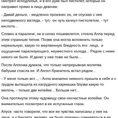
смотрел исподлобья, и в его руке был пистолет, который он
направил прямо в лицо девочке.
- Давай деньги, - медленно произнес он, не спуская с нее
неподвижного взгляда, - тут,- он чуть качнул пистолетом, - тут
кислота...
Словно в параличе, не в силах пошевелится, стояла Алла перед
этим странным типом. Позже она могла вспомнить только
нереальную, какую-то мертвенную бледность его лица, и
ощущение парализующего, неуместного холода... Рядом с ними
никого не было. И денег у нее тоже не было...
После Аллочка думала, что только непрерывная молитва
бабушки спасла ее. И Ангел-Хранитель встал рядом...
- У меня только вот..., - Алла внезапно немного пришла в себя и с
трудом вытащила из нагрудного кармашка блузки какую-то
мелочь, - только две копейки... Больше нет...
Она протянула этому чудовищу свои несчастные копейки. Он
внимательно посмотрел в ее испуганные глаза.
Алусе часто говорили, что все ее чувства написаны у нее на
лице, и у бандита, видимо, не было причины сомневаться в ее