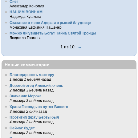
Снег
Александр Конопля
НАШИМ ВОИНАМ
Надежда Кушкова
Сказание о жене Адера и о рыжей блуднице
Монахиня Евфимия Пащенко
Можно ли увидеть Бога? Тайна Святой Троицы
Людмила Громова
1 из 10
→
Новые комментарии
Благодарность мастеру
1 месяц 1 неделя
назад
Дорогой отец Алексий, очень
2 месяца 3 недели
назад
Значение Морока
2 месяца 3 недели
назад
Храни Господь на путях Вашего
3 месяца 2 дня
назад
Протитип фрау Берты был
4 месяца 2 недели
назад
Сейчас будет
4 месяца 2 недели
назад