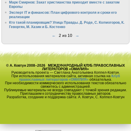
Марк Смирнов: Закат христианства приходит вместе с закатом
Европы
Эксперт IT и финансов: План цифрового контроля и сроки его
реализации
Кто такой планировщик? Улица Правды. Д. Роде, С. Колмогоров, К.
Геворгян, М. Хазин и Б. Костенко
←
2 из 10
→
© А. Ковтун 2008–2026 МЕЖДУНАРОДНЫЙ КЛУБ ПРАВОСЛАВНЫХ
ЛИТЕРАТОРОВ «ОМИЛИЯ»
Руководитель проекта — Светлана Анатольевна Коппел-Ковтун.
При использования материалов сайта, активная ссылка на
Клуб
православных литераторов «ОМИЛИЯ»
обязательна.
При необходимости коммерческого использования текстов обязательно
свяжитесь с администрацией.
Публикуемые материалы не всегда совпадают с точкой зрения редакции.
Приглашаем к сотрудничеству православных авторов.
Разработка, создание и поддержка сайта: А. Ковтун, С. Коппел-Ковтун