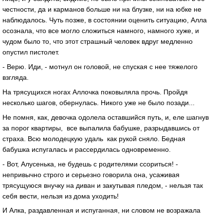
честности, да и карманов больше ни на блузке, ни на юбке не
наблюдалось. Чуть позже, в состоянии оценить ситуацию, Алла
осознала, что все могло сложиться намного, намного хуже, и
чудом было то, что этот страшный человек вдруг медленно
опустил пистолет.
- Верю. Иди, - мотнул он головой, не спуская с нее тяжелого
взгляда.
На трясущихся ногах Аллочка поковыляла прочь. Пройдя
несколько шагов, обернулась. Никого уже не было позади...
Не помня, как, девочка одолела оставшийся путь, и, еле шагнув
за порог квартиры, все выпалила бабушке, разрыдавшись от
страха. Всю молодецкую удаль как рукой сняло. Бедная
бабушка испугалась и рассердилась одновременно.
- Вот, Алусенька, не будешь с родителями ссориться! -
непривычно строго и серьезно говорила она, усаживая
трясущуюся внучку на диван и закутывая пледом, - нельзя так
себя вести, нельзя из дома уходить!
И Алка, раздавленная и испуганная, ни словом не возражала