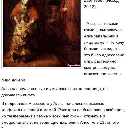
дает тебе» (Исход
20:12).
- А вы, вы-то сами
какие! – выкрикнула
Алка запальчиво в
лицо маме, - Не хочу
больше вас видеть! –
это было адресовано
отцу, растерянно
смотревшему на
искаженное злостью
лицо дочери.
Алла хлопнула дверью и умчалась вниз по лестнице, не
дожидаясь лифта.
В подростковом возрасте у Аллы начались серьезные
конфликты с папой и мамой. Родители ее были очень любящие,
но темперамент в семье у всех был схож - открытые и
эмоциональные, не терпящие давления. Аллочке в 13 лет это