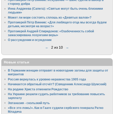
сторону добра
Инна Андреева (Сапега): «Святые могут быть очень близкими
людьми»
Может ли море состоять сплошь из «Девятых валов»?
Протоиерей Пётр Винник: «Для любящего отца мы всегда будем
детьми, несмотря на возраст»
Протоиерей Андрей Спиридонов: «Озабоченность собой
замаскирована лозунгами веры»
О рассуждении и осуждении
←
2 из 10
→
Новые статьи
В Германии женщин отправят в новогодние загоны для защиты от
мигрантов
Россия вернулась к уровню неравенства 1905 года
Начинается обратный отсчёт? (Священник Александр Шумский)
На родине Христа отменили Рождество
На Украине решили судить работников за требование повысить
зарплату
Эвтаназия - скользкий путь
«Все это ложь!». Как в Гааге судили сербского генерала Ратко
Младича