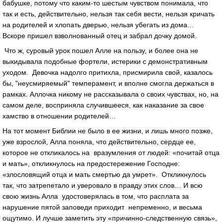
бабушке, потому что каким-то шестым чувством понимала, что
так и есть, действительно, нельзя так себя вести, нельзя кричать
на родителей и хлопать дверью, нельзя убегать из дома...
Вскоре пришел взволнованный отец и забрал дочку домой.
Что ж, суровый урок пошел Алле на пользу, и более она не
выкидывала подобные фортели, истерики с демонстративным
уходом. Девочка надолго притихла, присмирила свой, казалось
бы, "неусмиряемый" темперамент, и вполне смогла держаться в
рамках. Аллочка никому не рассказывала о своих чувствах, но, на
самом деле, восприняла случившееся, как наказание за свое
хамство в отношении родителей…
На тот момент Библии не было в ее жизни, и лишь много позже,
уже взрослой, Алла поняла, что действительно, сердце ее,
которое не откликалось на вразумления от людей: «почитай отца
и мать», откликнулось на предостережение Господне:
«злословящий отца и мать смертью да умрет». Откликнулось
так, что затрепетало и уверовало в правду этих слов… И всю
свою жизнь Алла удостоверялась в том, что расплата за
нарушение пятой заповеди приходит непременно, и весьма
ощутимо. И лучше заметить эту «причинно-следственную связь»,