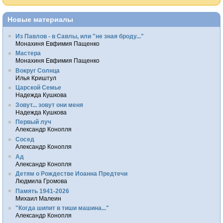
Новые материалы
Из Павлов - в Савлы, или "не зная броду..."
Монахиня Евфимия Пащенко
Мастера
Монахиня Евфимия Пащенко
Вокруг Солнца
Илья Криштул
Царской Семье
Надежда Кушкова
Зовут... зовут они меня
Надежда Кушкова
Первый луч
Александр Конопля
Сосед
Александр Конопля
Ад
Александр Конопля
Детям о Рождестве Иоанна Предтечи
Людмила Громова
Память 1941-2026
Михаил Малеин
"Когда шипит в тиши машина..."
Александр Конопля