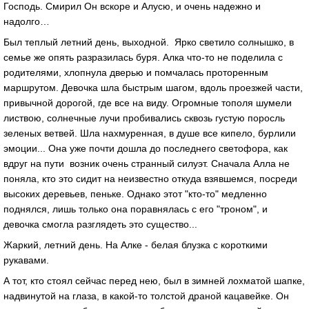
Господь. Смирил Он вскоре и Алусю, и очень надежно и
надолго…
Был теплый летний день, выходной. Ярко светило солнышко, в
семье же опять разразилась буря. Алка что-то не поделила с
родителями, хлопнула дверью и помчалась проторенным
маршрутом. Девочка шла быстрым шагом, вдоль проезжей части,
привычной дорогой, где все на виду. Огромные тополя шумели
листвою, солнечные лучи пробивались сквозь густую поросль
зеленых ветвей. Шла нахмуренная, в душе все кипело, бурлили
эмоции... Она уже почти дошла до последнего светофора, как
вдруг на пути возник очень странный силуэт. Сначала Алла не
поняла, кто это сидит на неизвестно откуда взявшемся, посреди
высоких деревьев, пеньке. Однако этот "кто-то" медленно
поднялся, лишь только она поравнялась с его "троном", и
девочка смогла разглядеть это существо...
Жаркий, летний день. На Алке - белая блузка с короткими
рукавами.
А тот, кто стоял сейчас перед нею, был в зимней лохматой шапке,
надвинутой на глаза, в какой-то толстой драной кацавейке. Он