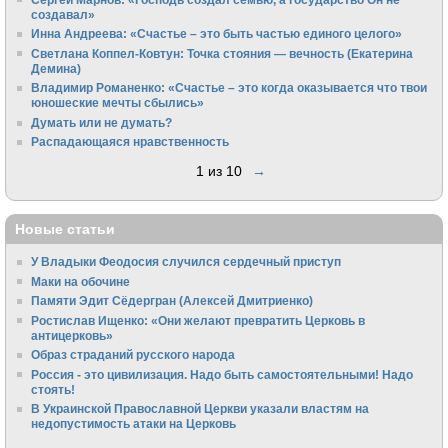
создавал»
Инна Андреева: «Счастье – это быть частью единого целого»
Светлана Коппел-Ковтун: Точка стояния — вечность (Екатерина
Демина)
Владимир Романенко: «Счастье – это когда оказывается что твои
юношеские мечты сбылись»
Думать или не думать?
Распадающаяся нравственность
1 из 10
→
Новые статьи
У Владыки Феодосия случился сердечный приступ
Маки на обочине
Памяти Эдит Сёдергран (Алексей Дмитриенко)
Ростислав Ищенко: «Они желают превратить Церковь в
антицерковь»
Образ страданий русского народа
Россия - это цивилизация. Надо быть самостоятельными! Надо
стоять!
В Украинской Православной Церкви указали властям на
недопустимость атаки на Церковь