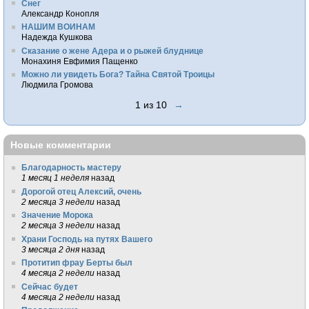
Снег
Александр Конопля
НАШИМ ВОИНАМ
Надежда Кушкова
Сказание о жене Адера и о рыжей блуднице
Монахиня Евфимия Пащенко
Можно ли увидеть Бога? Тайна Святой Троицы
Людмила Громова
1 из 10
→
Новые комментарии
Благодарность мастеру
1 месяц 1 неделя
назад
Дорогой отец Алексий, очень
2 месяца 3 недели
назад
Значение Морока
2 месяца 3 недели
назад
Храни Господь на путях Вашего
3 месяца 2 дня
назад
Протитип фрау Берты был
4 месяца 2 недели
назад
Сейчас будет
4 месяца 2 недели
назад