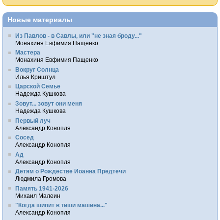
Новые материалы
Из Павлов - в Савлы, или "не зная броду..."
Монахиня Евфимия Пащенко
Мастера
Монахиня Евфимия Пащенко
Вокруг Солнца
Илья Криштул
Царской Семье
Надежда Кушкова
Зовут... зовут они меня
Надежда Кушкова
Первый луч
Александр Конопля
Сосед
Александр Конопля
Ад
Александр Конопля
Детям о Рождестве Иоанна Предтечи
Людмила Громова
Память 1941-2026
Михаил Малеин
"Когда шипит в тиши машина..."
Александр Конопля