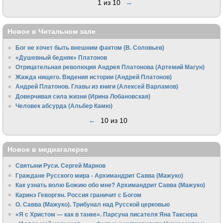
1 из 10
→
Новое в Читальном зале
Бог не хочет быть внешним фактом (В. Соловьев)
«Душевный бедняк» Платонов
Отрицательная революция Андрея Платонова (Артемий Магун)
Жажда нищего. Видения истории (Андрей Платонов)
Андрей Платонов. Главы из книги (Алексей Варламов)
Доверчивая сила жизни (Ирина Лобановская)
Человек абсурда (Альбер Камю)
←
10 из 10
Новое в медиагалерее
Святыни Руси. Сергей Марнов
Граждане Русского мира - Архимандрит Савва (Мажуко)
Как узнать волю Божию обо мне? Архимандрит Савва (Мажуко)
Каринэ Геворгян. Россия граничит с Богом
О. Савва (Мажуко). Трибунал над Русской церковью
«Я с Христом — как в танке». Парсуна писателя Яна Таксюра