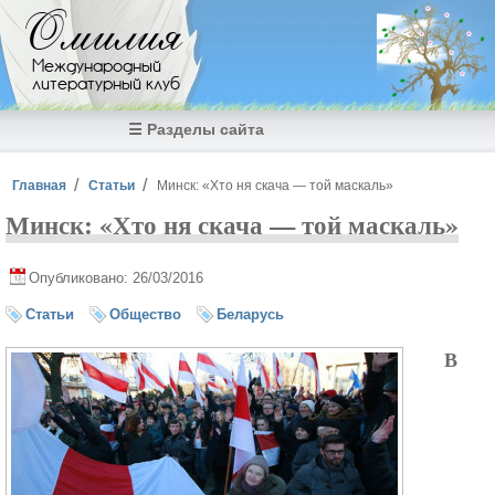
Перейти к основному содержанию
Омилия
Международный
литературный клуб
☰ Разделы сайта
Вы здесь
Главная
Статьи
Минск: «Хто ня скача — той маскаль»
Минск: «Хто ня скача — той маскаль»
Опубликовано: 26/03/2016
Статьи
Общество
Беларусь
В