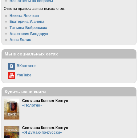
Все ответы на вопросы
Ответы православных психологов:
Никита Яночкин
Екатерина Усачева
Татьяна Бобровских
Анастасия Бондарук
Анна Лелик
Мы в социальных сетях
ВКонтакте
YouTube
Купить наши книги
Светлана Коппел-Ковтун
«Полотно»
Светлана Коппел-Ковтун
«Я думаю по-русски»