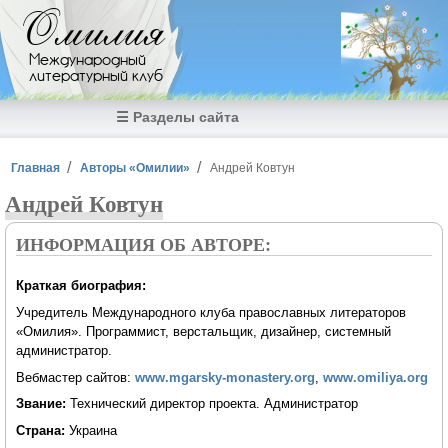
Перейти к основному содержанию
Омилия
Международный
литературный клуб
☰ Разделы сайта
Вы здесь
Главная
Авторы «Омилии»
Андрей Ковтун
Андрей Ковтун
ИНФОРМАЦИЯ ОБ АВТОРЕ:
Краткая биография:
Учредитель Международного клуба православных литераторов
«Омилия». Программист, верстальщик, дизайнер, системный
администратор.
Вебмастер сайтов:
www.mgarsky-monastery.org
,
www.omiliya.org
Звание:
Технический директор проекта. Администратор
Страна:
Украина