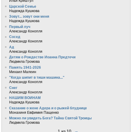
Илья Криштул
Царской Семье
Надежда Кушкова
Зовут... зовут они меня
Надежда Кушкова
Первый луч
Александр Конопля
Сосед
Александр Конопля
Ад
Александр Конопля
Детям о Рождестве Иоанна Предтечи
Людмила Громова
Память 1941-2026
Михаил Малеин
"Когда шипит в тиши машина..."
Александр Конопля
Снег
Александр Конопля
НАШИМ ВОИНАМ
Надежда Кушкова
Сказание о жене Адера и о рыжей блуднице
Монахиня Евфимия Пащенко
Можно ли увидеть Бога? Тайна Святой Троицы
Людмила Громова
1 из 10
→