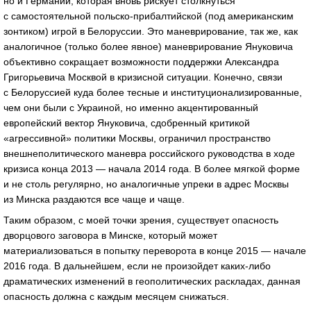
но и Германии, которая вновь рискует столкнуться
с самостоятельной польско-прибалтийской (под американским
зонтиком) игрой в Белоруссии. Это маневрирование, так же, как
аналогичное (только более явное) маневрирование Януковича
объективно сокращает возможности поддержки Александра
Григорьевича Москвой в кризисной ситуации. Конечно, связи
с Белоруссией куда более тесные и институционализированные,
чем они были с Украиной, но именно акцентированный
европейский вектор Януковича, сдобренный критикой
«агрессивной» политики Москвы, ограничил пространство
внешнеполитического маневра российского руководства в ходе
кризиса конца 2013 — начала 2014 года. В более мягкой форме
и не столь регулярно, но аналогичные упреки в адрес Москвы
из Минска раздаются все чаще и чаще.
Таким образом, с моей точки зрения, существует опасность
дворцового заговора в Минске, который может
материализоваться в попытку переворота в конце 2015 — начале
2016 года. В дальнейшем, если не произойдет каких-либо
драматических изменений в геополитических раскладах, данная
опасность должна с каждым месяцем снижаться.