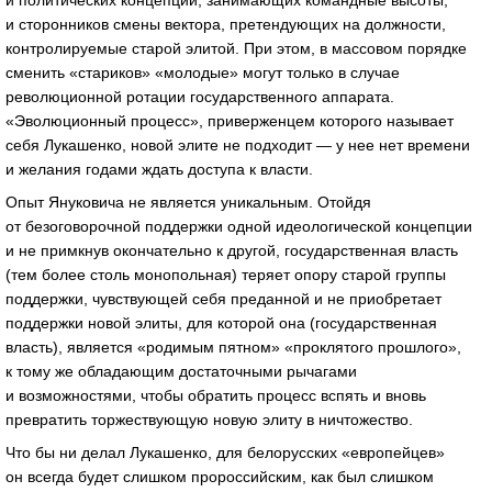
и политических концепций, занимающих командные высоты,
и сторонников смены вектора, претендующих на должности,
контролируемые старой элитой. При этом, в массовом порядке
сменить «стариков» «молодые» могут только в случае
революционной ротации государственного аппарата.
«Эволюционный процесс», приверженцем которого называет
себя Лукашенко, новой элите не подходит — у нее нет времени
и желания годами ждать доступа к власти.
Опыт Януковича не является уникальным. Отойдя
от безоговорочной поддержки одной идеологической концепции
и не примкнув окончательно к другой, государственная власть
(тем более столь монопольная) теряет опору старой группы
поддержки, чувствующей себя преданной и не приобретает
поддержки новой элиты, для которой она (государственная
власть), является «родимым пятном» «проклятого прошлого»,
к тому же обладающим достаточными рычагами
и возможностями, чтобы обратить процесс вспять и вновь
превратить торжествующую новую элиту в ничтожество.
Что бы ни делал Лукашенко, для белорусских «европейцев»
он всегда будет слишком пророссийским, как был слишком