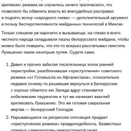
критиком» режима не случилось ничего трагического, что
позволило бы обвинить власть во внесудебных расправах
и поднять волну «народного гнева» — дополнительный аргумент
в пользу бесперспективности майданных технологий в Минске.
Только слишком уж нарочито и вызывающе, на глазах в всего
честного народа складывали пазлы белорусского майдана, чтобы
можно было поверить, что кто-то всерьез рассчитывал сместить
Лукашенко таким нехитрым путем. Судите сами.
Давно и прочно забытая писательница эпохи ранней
перестройки, разоблачавшая «преступления» советского
режима «от Готомысла но Афганистана», относительно
недавно почему-то решившая вернуться в Белоруссию
с хорошо обжитого ею Запада вдруг становится
нобелевским лауреатом и тут же начинает взахлеб
критиковать Лукашенко. Это же готовая сакральная
жертва — белорусский Гонгадзе.
Нарывающаяся на репрессии оппозиция придает
«преступлению режима» правдоподобность. Безвестных
уличных «демократов»-демонстрантов гноят