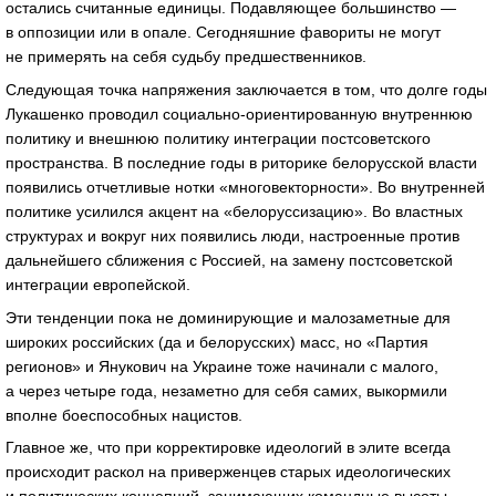
остались считанные единицы. Подавляющее большинство —
в оппозиции или в опале. Сегодняшние фавориты не могут
не примерять на себя судьбу предшественников.
Следующая точка напряжения заключается в том, что долге годы
Лукашенко проводил социально-ориентированную внутреннюю
политику и внешнюю политику интеграции постсоветского
пространства. В последние годы в риторике белорусской власти
появились отчетливые нотки «многовекторности». Во внутренней
политике усилился акцент на «белоруссизацию». Во властных
структурах и вокруг них появились люди, настроенные против
дальнейшего сближения с Россией, на замену постсоветской
интеграции европейской.
Эти тенденции пока не доминирующие и малозаметные для
широких российских (да и белорусских) масс, но «Партия
регионов» и Янукович на Украине тоже начинали с малого,
а через четыре года, незаметно для себя самих, выкормили
вполне боеспособных нацистов.
Главное же, что при корректировке идеологий в элите всегда
происходит раскол на приверженцев старых идеологических