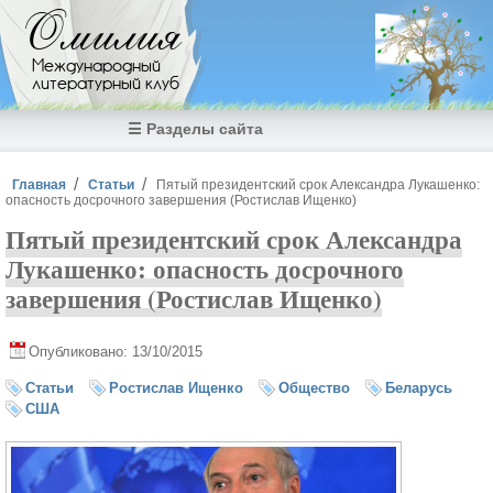
Перейти к основному содержанию
Омилия
Международный
литературный клуб
☰ Разделы сайта
Вы здесь
Главная
Статьи
Пятый президентский срок Александра Лукашенко:
опасность досрочного завершения (Ростислав Ищенко)
Пятый президентский срок Александра
Лукашенко: опасность досрочного
завершения (Ростислав Ищенко)
Опубликовано: 13/10/2015
Статьи
Ростислав Ищенко
Общество
Беларусь
США