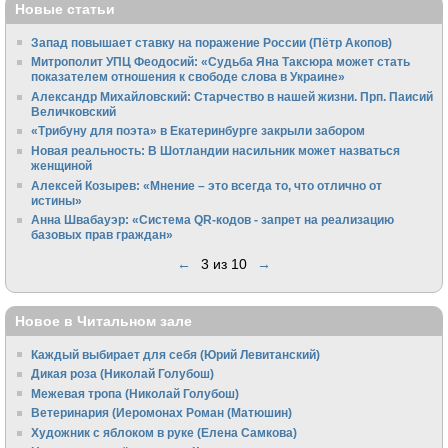
Новые статьи
Запад повышает ставку на поражение России (Пётр Акопов)
Митрополит УПЦ Феодосий: «Судьба Яна Таксюра может стать
показателем отношения к свободе слова в Украине»
Алек­сандр Михайловский: Старчество в нашей жизни. Прп. Паисий
Величковский
«Трибуну для поэта» в Екатеринбурге закрыли забором
Новая реальность: В Шотландии насильник может назваться
женщиной
Алексей Козырев: «Мнение – это всегда то, что отлично от
истины»
Анна Швабауэр: «Система QR-кодов - запрет на реализацию
базовых прав граждан»
←
3 из 10
→
Новое в Читальном зале
Каждый выбирает для себя (Юрий Левитанский)
Дикая роза (Николай Голубош)
Межевая тропа (Николай Голубош)
Ветеринария (Иеромонах Роман (Матюшин)
Художник с яблоком в руке (Елена Самкова)