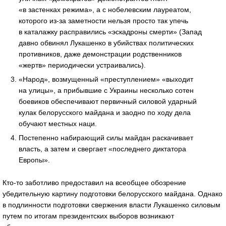
«в застенках режима», а с нобелевским лауреатом,
которого из-за заметности нельзя просто так упечь
в каталажку расправились «эскадроны смерти» (Запад
давно обвинял Лукашенко в убийствах политических
противников, даже демонстрации родственников
«жертв» периодически устраивались).
«Народ», возмущенный «преступлением» «выходит
на улицы», а прибывшие с Украины несколько сотен
боевиков обеспечивают первичный силовой ударный
кулак белорусского майдана и заодно по ходу дела
обучают местных наци.
Постепенно набирающий силы майдан раскачивает
власть, а затем и свергает «последнего диктатора
Европы».
Кто-то заботливо предоставил на всеобщее обозрение
убедительную картину подготовки белорусского майдана. Однако
в подлинности подготовки свержения власти Лукашенко силовым
путем по итогам президентских выборов возникают