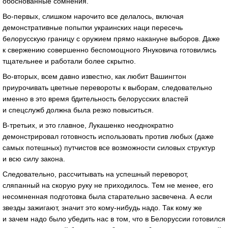
обоснованные сомнения.
Во-первых, слишком нарочито все делалось, включая
демонстративные попытки украинских наци пересечь
белорусскую границу с оружием прямо накануне выборов. Даже
к свержению совершенно беспомощного Януковича готовились
тщательнее и работали более скрытно.
Во-вторых, всем давно известно, как любит Вашингтон
приурочивать цветные перевороты к выборам, следовательно
именно в это время бдительность белорусских властей
и спецслужб должна была резко повыситься.
В-третьих, и это главное, Лукашенко неоднократно
демонстрировал готовность использовать против любых (даже
самых потешных) путчистов все возможности силовых структур
и всю силу закона.
Следовательно, рассчитывать на успешный переворот,
сляпанный на скорую руку не приходилось. Тем не менее, его
несомненная подготовка была старательно засвечена. А если
звезды зажигают, значит это кому-нибудь надо. Так кому же
и зачем надо было убедить нас в том, что в Белоруссии готовился