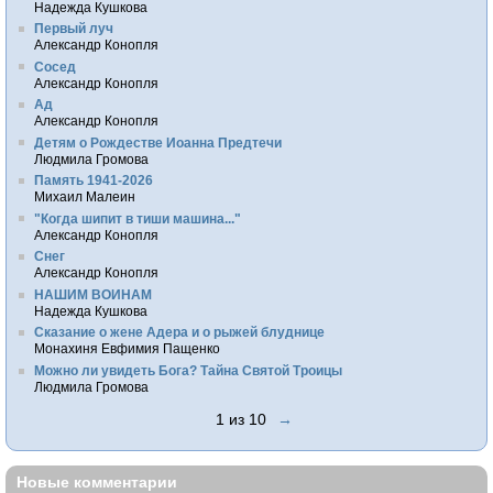
Надежда Кушкова
Первый луч
Александр Конопля
Сосед
Александр Конопля
Ад
Александр Конопля
Детям о Рождестве Иоанна Предтечи
Людмила Громова
Память 1941-2026
Михаил Малеин
"Когда шипит в тиши машина..."
Александр Конопля
Снег
Александр Конопля
НАШИМ ВОИНАМ
Надежда Кушкова
Сказание о жене Адера и о рыжей блуднице
Монахиня Евфимия Пащенко
Можно ли увидеть Бога? Тайна Святой Троицы
Людмила Громова
1 из 10
→
Новые комментарии