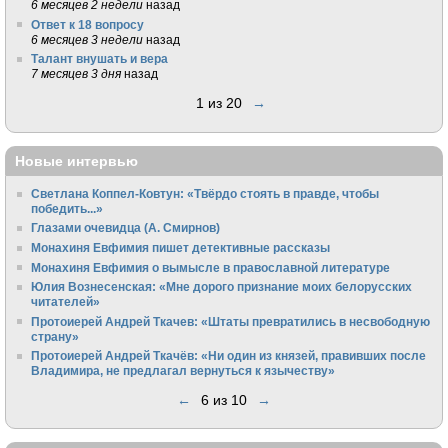
6 месяцев 2 недели
назад
Ответ к 18 вопросу
6 месяцев 3 недели
назад
Талант внушать и вера
7 месяцев 3 дня
назад
1 из 20
→
Новые интервью
Светлана Коппел-Ковтун: «Твёрдо стоять в правде, чтобы
победить...»
Глазами очевидца (А. Смирнов)
Монахиня Евфимия пишет детективные рассказы
Монахиня Евфимия о вымысле в православной литературе
Юлия Вознесенская: «Мне дорого признание моих белорусских
читателей»
Протоиерей Андрей Ткачев: «Штаты превратились в несвободную
страну»
Протоиерей Андрей Ткачёв: «Ни один из князей, правивших после
Владимира, не предлагал вернуться к язычеству»
←
6 из 10
→