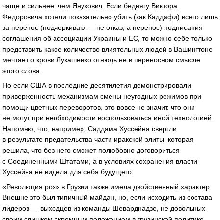
чаще и сильнее, чем Янукович. Если беднягу Виктора
Федоровича хотели показательно убить (как Каддафи) всего лишь
за перенос (подчеркиваю — не отказ, а перенос) подписания
соглашения об ассоциации Украины и ЕС, то можно себе только
представить какое количество влиятельных людей в Вашингтоне
мечтает о крови Лукашенко отнюдь не в переносном смысле
этого слова.
Но если США в последние десятилетия демонстрировали
приверженность механизмам смены неугодных режимов при
помощи цветных переворотов, это вовсе не значит, что они
не могут при необходимости воспользоваться иной технологией.
Напомню, что, например, Саддама Хуссейна свергли
в результате предательства части иракской элиты, которая
решила, что без него сможет полюбовно договориться
с Соединенными Штатами, а в условиях сохранения власти
Хуссейна не видела для себя будущего.
«Революция роз» в Грузии также имела двойственный характер.
Внешне это был типичный майдан, но, если исходить из состава
лидеров — выходцев из команды Шеварднадзе, не довольных
своим слишком скромным положением в грузинской политике,