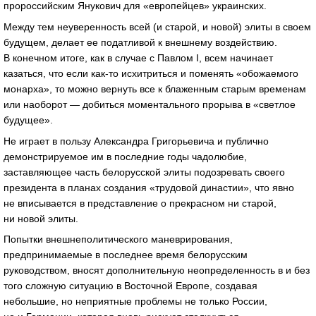
пророссийским Янукович для «европейцев» украинских.
Между тем неуверенность всей (и старой, и новой) элиты в своем
будущем, делает ее податливой к внешнему воздействию.
В конечном итоге, как в случае с Павлом I, всем начинает
казаться, что если как-то исхитриться и поменять «обожаемого
монарха», то можно вернуть все к блаженным старым временам
или наоборот — добиться моментального прорыва в «светлое
будущее».
Не играет в пользу Александра Григорьевича и публично
демонстрируемое им в последние годы чадолюбие,
заставляющее часть белорусской элиты подозревать своего
президента в планах создания «трудовой династии», что явно
не вписывается в представление о прекрасном ни старой,
ни новой элиты.
Попытки внешнеполитического маневрирования,
предпринимаемые в последнее время белорусским
руководством, вносят дополнительную неопределенность в и без
того сложную ситуацию в Восточной Европе, создавая
небольшие, но неприятные проблемы не только России,