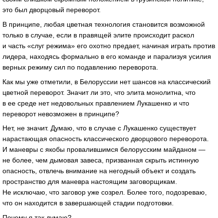
это был дворцовый переворот.
В принципе, любая цветная технология становится возможной
только в случае, если в правящей элите происходит раскол
и часть «слуг режима» его охотно предает, начиная играть против
лидера, находясь формально в его команде и парализуя усилия
верных режиму сил по подавлению переворота.
Как мы уже отметили, в Белоруссии нет шансов на классический
цветной переворот. Значит ли это, что элита монолитна, что
в ее среде нет недовольных правлением Лукашенко и что
переворот невозможен в принципе?
Нет, не значит. Думаю, что в случае с Лукашенко существует
нарастающая опасность классического дворцового переворота.
И маневры с якобы провалившимся белорусским майданом —
не более, чем дымовая завеса, призванная скрыть истинную
опасность, отвлечь внимание на негодный объект и создать
пространство для маневра настоящим заговорщикам.
Не исключаю, что заговор уже созрел. Более того, подозреваю,
что он находится в завершающей стадии подготовки.
Почему я так думаю?