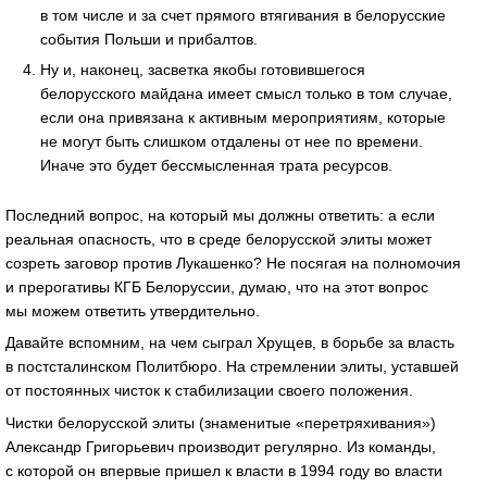
в том числе и за счет прямого втягивания в белорусские
события Польши и прибалтов.
Ну и, наконец, засветка якобы готовившегося
белорусского майдана имеет смысл только в том случае,
если она привязана к активным мероприятиям, которые
не могут быть слишком отдалены от нее по времени.
Иначе это будет бессмысленная трата ресурсов.
Последний вопрос, на который мы должны ответить: а если
реальная опасность, что в среде белорусской элиты может
созреть заговор против Лукашенко? Не посягая на полномочия
и прерогативы КГБ Белоруссии, думаю, что на этот вопрос
мы можем ответить утвердительно.
Давайте вспомним, на чем сыграл Хрущев, в борьбе за власть
в постсталинском Политбюро. На стремлении элиты, уставшей
от постоянных чисток к стабилизации своего положения.
Чистки белорусской элиты (знаменитые «перетряхивания»)
Александр Григорьевич производит регулярно. Из команды,
с которой он впервые пришел к власти в 1994 году во власти