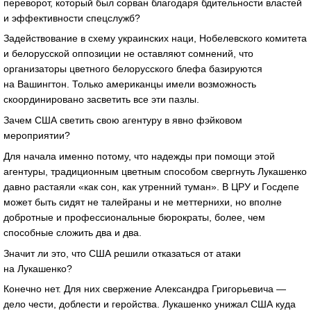
переворот, который был сорван благодаря бдительности властей
и эффективности спецслужб?
Задействование в схему украинских наци, Нобелевского комитета
и белорусской оппозиции не оставляют сомнений, что
организаторы цветного белорусского блефа базируются
на Вашингтон. Только американцы имели возможность
скоординировано засветить все эти пазлы.
Зачем США светить свою агентуру в явно фэйковом
мероприятии?
Для начала именно потому, что надежды при помощи этой
агентуры, традиционным цветным способом свергнуть Лукашенко
давно растаяли «как сон, как утренний туман». В ЦРУ и Госдепе
может быть сидят не талейраны и не меттернихи, но вполне
добротные и профессиональные бюрократы, более, чем
способные сложить два и два.
Значит ли это, что США решили отказаться от атаки
на Лукашенко?
Конечно нет. Для них свержение Александра Григорьевича —
дело чести, доблести и геройства. Лукашенко унижал США куда