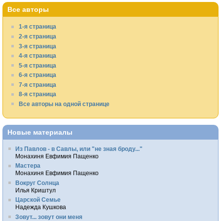
Все авторы
1-я страница
2-я страница
3-я страница
4-я страница
5-я страница
6-я страница
7-я страница
8-я страница
Все авторы на одной странице
Новые материалы
Из Павлов - в Савлы, или "не зная броду..."
Монахиня Евфимия Пащенко
Мастера
Монахиня Евфимия Пащенко
Вокруг Солнца
Илья Криштул
Царской Семье
Надежда Кушкова
Зовут... зовут они меня