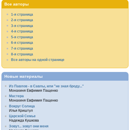
Все авторы
1-я страница
2-я страница
3-я страница
4-я страница
5-я страница
6-я страница
7-я страница
8-я страница
Все авторы на одной странице
Новые материалы
Из Павлов - в Савлы, или "не зная броду..."
Монахиня Евфимия Пащенко
Мастера
Монахиня Евфимия Пащенко
Вокруг Солнца
Илья Криштул
Царской Семье
Надежда Кушкова
Зовут... зовут они меня