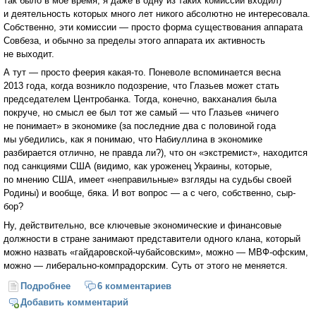
так было в мое время, я даже в одну из таких комиссий входил)
и деятельность которых много лет никого абсолютно не интересовала.
Собственно, эти комиссии — просто форма существования аппарата
Совбеза, и обычно за пределы этого аппарата их активность
не выходит.
А тут — просто феерия какая-то. Поневоле вспоминается весна
2013 года, когда возникло подозрение, что Глазьев может стать
председателем Центробанка. Тогда, конечно, вакханалия была
покруче, но смысл ее был тот же самый — что Глазьев «ничего
не понимает» в экономике (за последние два с половиной года
мы убедились, как я понимаю, что Набиуллина в экономике
разбирается отлично, не правда ли?), что он «экстремист», находится
под санкциями США (видимо, как уроженец Украины, которые,
по мнению США, имеет «неправильные» взгляды на судьбы своей
Родины) и вообще, бяка. И вот вопрос — а с чего, собственно, сыр-
бор?
Ну, действительно, все ключевые экономические и финансовые
должности в стране занимают представители одного клана, который
можно назвать «гайдаровской-чубайсовским», можно — МВФ-офским,
можно — либерально-компрадорским. Суть от этого не меняется.
Подробнее
о О докладе Глазьева: В ожидании антилиберальной
6 комментариев
Весны (Михаил Хазин)
Добавить комментарий