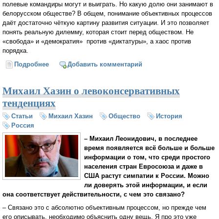
полевые командиры могут и выиграть. Но какую долю они занимают в
белорусском обществе? В общем, понимание объективных процессов
даёт достаточно чёткую картину развития ситуации. И это позволяет
понять реальную дилемму, которая стоит перед обществом. Не
«свобода» и «демократия» против «диктатуры», а хаос против
порядка.
Подробнее
о Михаил Хазин: Не «свобода» против «диктатуры»,
Добавить комментарий
а хаос против порядка
Михаил Хазин о левоконсервативных
тенденциях
Статьи
Михаил Хазин
Общество
История
Россия
– Михаил Леонидович, в последнее
время появляется всё больше и больше
информации о том, что среди простого
населения стран Евросоюза и даже в
США растут симпатии к России. Можно
ли доверять этой информации, и если
она соответствует действительности, с чем это связано?
– Связано это с абсолютно объективным процессом, но прежде чем
его описывать, необходимо объяснить одну вещь. Я про это уже