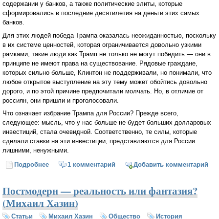
содержании у банков, а также политические элиты, которые
сформировались в последние десятилетия на деньги этих самых
банков.
Для этих людей победа Трампа оказалась неожиданностью, поскольку
в их системе ценностей, которая ограничивается довольно узкими
рамками, такие люди как Трамп не только не могут победить — они в
принципе не имеют права на существование. Рядовые граждане,
которых сильно больше, Клинтон не поддерживали, но понимали, что
любое открытое выступление на эту тему может обойтись довольно
дорого, и по этой причине предпочитали молчать. Но, в отличие от
россиян, они пришли и проголосовали.
Что означает избрание Трампа для России? Прежде всего,
следующее: мысль, что у нас больше не будет больших долларовых
инвестиций, стала очевидной. Соответственно, те силы, которые
сделали ставки на эти инвестиции, представляются для России
лишними, ненужными.
Подробнее
о Трамп победил, но праздновать рано...
1 комментарий
Добавить комментарий
Постмодерн — реальность или фантазия?
(Михаил Хазин)
Статьи
Михаил Хазин
Общество
История