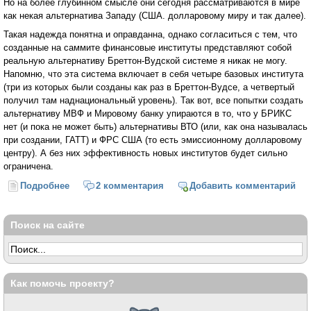
Но на более глубинном смысле они сегодня рассматриваются в мире
как некая альтернатива Западу (США. долларовому миру и так далее).
Такая надежда понятна и оправданна, однако согласиться с тем, что
созданные на саммите финансовые институты представляют собой
реальную альтернативу Бреттон-Вудской системе я никак не могу.
Напомню, что эта система включает в себя четыре базовых института
(три из которых были созданы как раз в Бреттон-Вудсе, а четвертый
получил там наднациональный уровень). Так вот, все попытки создать
альтернативу МВФ и Мировому банку упираются в то, что у БРИКС
нет (и пока не может быть) альтернативы ВТО (или, как она называлась
при создании, ГАТТ) и ФРС США (то есть эмиссионному долларовому
центру). А без них эффективность новых институтов будет сильно
ограничена.
Подробнее
о О БРИКС, ШОС, Греции и ИГИЛ, оптимизме,
2 комментария
Добавить комментарий
пессимизме и реализме (Михаил Хазин)
Поиск на сайте
Как помочь проекту?