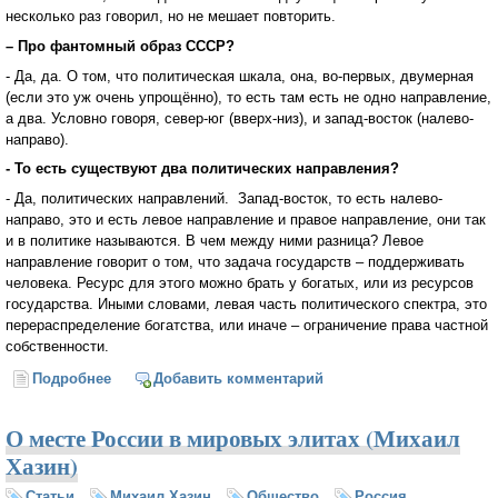
несколько раз говорил, но не мешает повторить.
– Про фантомный образ СССР?
- Да, да. О том, что политическая шкала, она, во-первых, двумерная
(если это уж очень упрощённо), то есть там есть не одно направление,
а два. Условно говоря, север-юг (вверх-низ), и запад-восток (налево-
направо).
- То есть существуют два политических направления?
- Да, политических направлений. Запад-восток, то есть налево-
направо, это и есть левое направление и правое направление, они так
и в политике называются. В чем между ними разница? Левое
направление говорит о том, что задача государств – поддерживать
человека. Ресурс для этого можно брать у богатых, или из ресурсов
государства. Иными словами, левая часть политического спектра, это
перераспределение богатства, или иначе – ограничение права частной
собственности.
Подробнее
о Михаил Хазин о левоконсервативных тенденциях
Добавить комментарий
О месте России в мировых элитах (Михаил
Хазин)
Статьи
Михаил Хазин
Общество
Россия