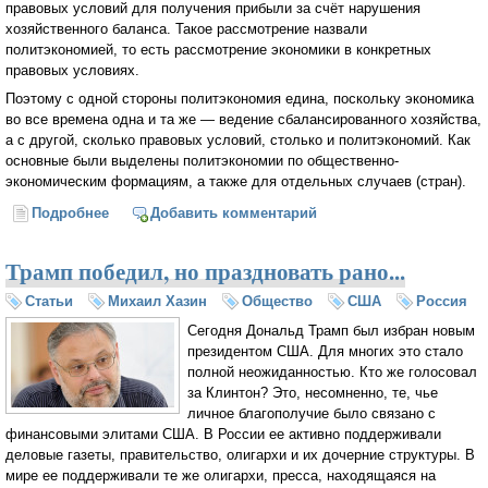
правовых условий для получения прибыли за счёт нарушения
хозяйственного баланса. Такое рассмотрение назвали
политэкономией, то есть рассмотрение экономики в конкретных
правовых условиях.
Поэтому с одной стороны политэкономия едина, поскольку экономика
во все времена одна и та же — ведение сбалансированного хозяйства,
а с другой, сколько правовых условий, столько и политэкономий. Как
основные были выделены политэкономии по общественно-
экономическим формациям, а также для отдельных случаев (стран).
Подробнее
о Об экономике и хреномистике (Михаил Хазин)
Добавить комментарий
Трамп победил, но праздновать рано...
Статьи
Михаил Хазин
Общество
США
Россия
Сегодня Дональд Трамп был избран новым
президентом США. Для многих это стало
полной неожиданностью. Кто же голосовал
за Клинтон? Это, несомненно, те, чье
личное благополучие было связано с
финансовыми элитами США. В России ее активно поддерживали
деловые газеты, правительство, олигархи и их дочерние структуры. В
мире ее поддерживали те же олигархи, пресса, находящаяся на