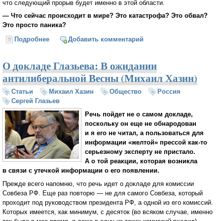
что следующий прорыв будет именно в этой области.
— Что сейчас происходит в мире? Это катастрофа? Это обвал?
Это просто паника?
Подробнее
о Михаил Хазин: Либерально-потребительская
Добавить комментарий
трансгуманистическая модель подходит к концу
О докладе Глазьева: В ожидании
антилиберальной Весны (Михаил Хазин)
Статьи
Михаил Хазин
Общество
Россия
Сергей Глазьев
Речь пойдет не о самом докладе,
поскольку он еще не обнародован
и я его не читал, а пользоваться для
информации «желтой» прессой как-то
серьезному эксперту не пристало.
А о той реакции, которая возникла
в связи с утечкой информации о его появлении.
Прежде всего напомню, что речь идет о докладе для комиссии
Совбеза РФ. Еще раз повторю — не для самого Совбеза, который
проходит под руководством президента РФ, а одной из его комиссий.
Которых имеется, как минимум, с десяток (во всяком случае, именно