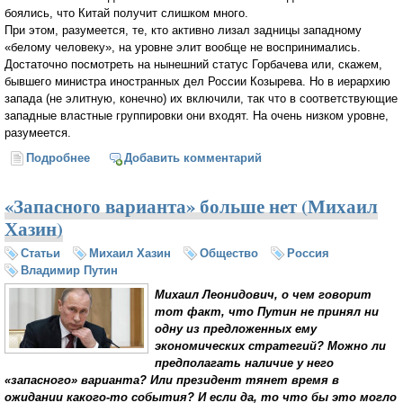
боялись, что Китай получит слишком много.
При этом, разумеется, те, кто активно лизал задницы западному
«белому человеку», на уровне элит вообще не воспринимались.
Достаточно посмотреть на нынешний статус Горбачева или, скажем,
бывшего министра иностранных дел России Козырева. Но в иерархию
запада (не элитную, конечно) их включили, так что в соответствующие
западные властные группировки они входят. На очень низком уровне,
разумеется.
Подробнее
о О месте России в мировых элитах (Михаил Хазин)
Добавить комментарий
«Запасного варианта» больше нет (Михаил
Хазин)
Статьи
Михаил Хазин
Общество
Россия
Владимир Путин
Михаил Леонидович, о чем говорит
тот факт, что Путин не принял ни
одну из предложенных ему
экономических стратегий? Можно ли
предполагать наличие у него
«запасного» варианта? Или президент тянет время в
ожидании какого-то события? И если да, то что бы это могло