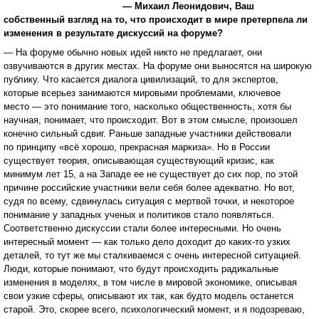
— Михаил Леонидович, Ваш
собственный взгляд на то, что происходит в мире претерпела ли
изменения в результате дискуссий на форуме?
— На форуме обычно новых идей никто не предлагает, они
озвучиваются в других местах. На форуме они выносятся на широкую
публику. Что касается диалога цивилизаций, то для экспертов,
которые всерьез занимаются мировыми проблемами, ключевое
место — это понимание того, насколько общественность, хотя бы
научная, понимает, что происходит. Вот в этом смысле, произошел
конечно сильный сдвиг. Раньше западные участники действовали
по принципу «всё хорошо, прекрасная маркиза». Но в России
существует теория, описывающая существующий кризис, как
минимум лет 15, а на Западе ее не существует до сих пор, по этой
причине российские участники вели себя более адекватно. Но вот,
судя по всему, сдвинулась ситуация с мертвой точки, и некоторое
понимание у западных ученых и политиков стало появляться.
Соответственно дискуссии стали более интересными. Но очень
интересный момент — как только дело доходит до каких-то узких
деталей, то тут же мы сталкиваемся с очень интересной ситуацией.
Люди, которые понимают, что будут происходить радикальные
изменения в моделях, в том числе в мировой экономике, описывая
свои узкие сферы, описывают их так, как будто модель останется
старой. Это, скорее всего, психологический момент, и я подозреваю,