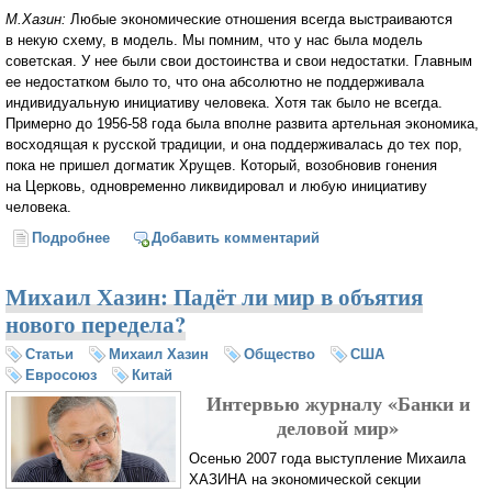
М.Хазин:
Любые экономические отношения всегда выстраиваются
в некую схему, в модель. Мы помним, что у нас была модель
советская. У нее были свои достоинства и свои недостатки. Главным
ее недостатком было то, что она абсолютно не поддерживала
индивидуальную инициативу человека. Хотя так было не всегда.
Примерно до 1956-58 года была вполне развита артельная экономика,
восходящая к русской традиции, и она поддерживалась до тех пор,
пока не пришел догматик Хрущев. Который, возобновив гонения
на Церковь, одновременно ликвидировал и любую инициативу
человека.
Подробнее
о Михаил Хазин: Главное — что модель
Добавить комментарий
устойчивости общества, построенная на
либеральном сатанизме, начинает разрушаться
Михаил Хазин: Падёт ли мир в объятия
нового передела?
Статьи
Михаил Хазин
Общество
США
Евросоюз
Китай
Интервью журналу «Банки и
деловой мир»
Осенью 2007 года выступление Михаила
ХАЗИНА на экономической секции