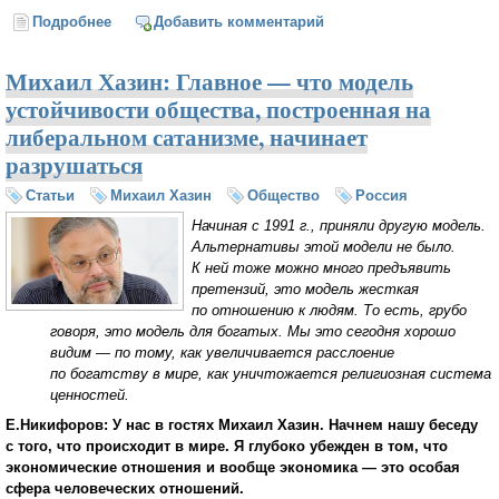
Подробнее
о Постмодерн — реальность или фантазия? (Михаил
Добавить комментарий
Хазин)
Михаил Хазин: Главное — что модель
устойчивости общества, построенная на
либеральном сатанизме, начинает
разрушаться
Статьи
Михаил Хазин
Общество
Россия
Начиная с 1991 г., приняли другую модель.
Альтернативы этой модели не было.
К ней тоже можно много предъявить
претензий, это модель жесткая
по отношению к людям. То есть, грубо
говоря, это модель для богатых. Мы это сегодня хорошо
видим — по тому, как увеличивается расслоение
по богатству в мире, как уничтожается религиозная система
ценностей.
Е.Никифоров: У нас в гостях Михаил Хазин. Начнем нашу беседу
с того, что происходит в мире. Я глубоко убежден в том, что
экономические отношения и вообще экономика — это особая
сфера человеческих отношений.