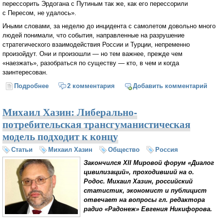
перессорить Эрдогана с Путиным так же, как его перессорили
с Пересом, не удалось».
Иными словами, за неделю до инцидента с самолетом довольно много
людей понимали, что события, направленные на разрушение
стратегического взаимодействия России и Турции, непременно
произойдут. Они и произошли — но тем важнее, прежде чем
«наезжать», разобраться по существу — кто, в чем и когда
заинтересован.
Подробнее
о Михаил Хазин: Времени стоять на распутье у
2 комментария
Добавить комментарий
Путина уже нет
Михаил Хазин: Либерально-
потребительская трансгуманистическая
модель подходит к концу
Статьи
Михаил Хазин
Общество
Россия
Закончился XII Мировой форум «Диалог
цивилизаций», проходивший на о.
Родос. Михаил Хазин, российский
статистик, экономист и публицист
отвечает на вопросы гл. редактора
радио «Радонеж» Евгения Никифорова.