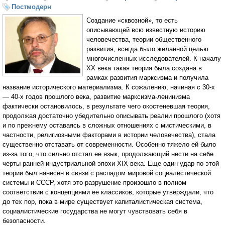
Постмодерн
Создание «сквозной», то есть
описывающей всю известную историю
человечества, теории общественного
развития, всегда было желанной целью
многочисленных исследователей. К началу
ХХ века такая теория была создана в
рамках развития марксизма и получила
название исторического материализма. К сожалению, начиная с 30-х
— 40-х годов прошлого века, развитие марксизма-ленинизма
фактически остановилось, в результате чего окостеневшая теория,
продолжая достаточно убедительно описывать реалии прошлого (хотя
и по прежнему оставаясь в сложных отношениях с мистическими, в
частности, религиозными факторами в истории человечества), стала
существенно отставать от современности. Особенно тяжело ей было
из-за того, что сильно отстал ее язык, продолжающий нести на себе
черты ранней индустриальной эпохи XIX века. Еще один удар по этой
теории был нанесен в связи с распадом мировой социалистической
системы и СССР, хотя это разрушение произошло в полном
соответствии с концепциями ее классиков, которые утверждали, что
до тех пор, пока в мире существует капиталистическая система,
социалистические государства не могут чувствовать себя в
безопасности.