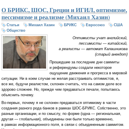
О БРИКС, ШОС, Греции и ИГИЛ, оптимизме,
пессимизме и реализме (Михаил Хазин)
Статьи
Михаил Хазин
БРИКС
Евросоюз
США
Общество
Оптимисты учат английский,
пессимисты — китайский,
а реалисты — автомат Калашникова
(старый анекдот)
Прошедшие за последние дни саммиты
и референдумы создали некоторое
ощущение движения и прогресса в мировой
ситуации. Ни в коем случае не желая расстраивать оптимистов, я,
все же, будучи реалистом, склонен считать, что на самом деле все
здорово сложнее. Но, прежде чем предаваться печали, попытаюсь
объяснить почему.
Во-первых, почему я не склонен предаваться оптимизму в части
создания разного рода банков в рамках ШОС-БРИКС. Собственно, это
разные организации, и по смыслу, по форме (одна — региональная,
другая — глобальная), объединены они были только временно,
в рамках информационного поля, в связи с объединенным саммитом.