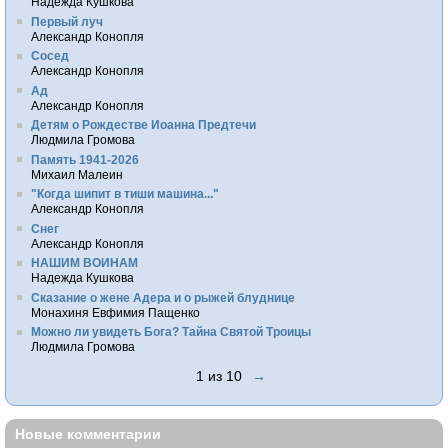
Надежда Кушкова
Первый луч
Александр Конопля
Сосед
Александр Конопля
Ад
Александр Конопля
Детям о Рождестве Иоанна Предтечи
Людмила Громова
Память 1941-2026
Михаил Малеин
"Когда шипит в тиши машина..."
Александр Конопля
Снег
Александр Конопля
НАШИМ ВОИНАМ
Надежда Кушкова
Сказание о жене Адера и о рыжей блуднице
Монахиня Евфимия Пащенко
Можно ли увидеть Бога? Тайна Святой Троицы
Людмила Громова
1 из 10
→
Новые комментарии