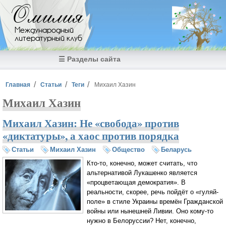
Перейти к основному содержанию
Омилия
Международный
литературный клуб
☰ Разделы сайта
Вы здесь
Главная
Статьи
Теги
Михаил Хазин
Михаил Хазин
Михаил Хазин: Не «свобода» против
«диктатуры», а хаос против порядка
Статьи
Михаил Хазин
Общество
Беларусь
Кто-то, конечно, может считать, что
альтернативой Лукашенко является
«процветающая демократия». В
реальности, скорее, речь пойдёт о «гуляй-
поле» в стиле Украины времён Гражданской
войны или нынешней Ливии. Оно кому-то
нужно в Белоруссии? Нет, конечно,