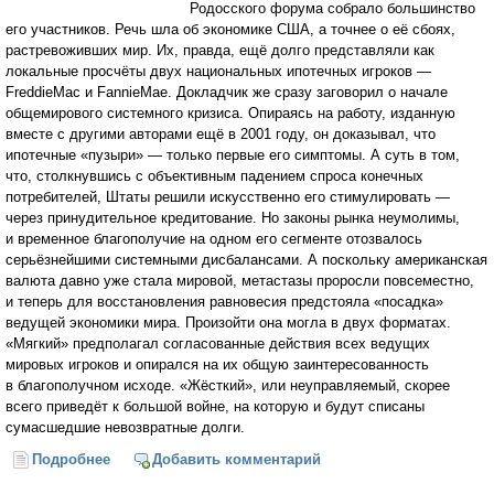
Родосского форума собрало большинство
его участников. Речь шла об экономике США, а точнее о её сбоях,
растревоживших мир. Их, правда, ещё долго представляли как
локальные просчёты двух национальных ипотечных игроков —
FreddieMac и FannieMae. Докладчик же сразу заговорил о начале
общемирового системного кризиса. Опираясь на работу, изданную
вместе с другими авторами ещё в 2001 году, он доказывал, что
ипотечные «пузыри» — только первые его симптомы. А суть в том,
что, столкнувшись с объективным падением спроса конечных
потребителей, Штаты решили искусственно его стимулировать —
через принудительное кредитование. Но законы рынка неумолимы,
и временное благополучие на одном его сегменте отозвалось
серьёзнейшими системными дисбалансами. А поскольку американская
валюта давно уже стала мировой, метастазы проросли повсеместно,
и теперь для восстановления равновесия предстояла «посадка»
ведущей экономики мира. Произойти она могла в двух форматах.
«Мягкий» предполагал согласованные действия всех ведущих
мировых игроков и опирался на их общую заинтересованность
в благополучном исходе. «Жёсткий», или неуправляемый, скорее
всего приведёт к большой войне, на которую и будут списаны
сумасшедшие невозвратные долги.
Подробнее
о Михаил Хазин: Падёт ли мир в объятия нового
Добавить комментарий
передела?