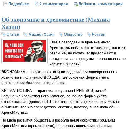
Подробнее
о Кто с какой стороны истории? (Михаил Хазин)
2 комментария
Добавить комментарий
Об экономике и хреномистике (Михаил
Хазин)
Статьи
Михаил Хазин
Общество
Россия
Ещё в стародавние времена некто
Аристотель ввёл как эти термины, так и их
различие, но путать их продолжают и
сегодня, и зачастую умышленно во вполне
корыстных целях.
ЭКОНОМИКА — наука (практика) по ведению сбалансированного
хозяйства и получению ДОХОДА, где основная форма учёта
(составления баланса) натуральная.
ХРЕМАТИСТИКА — практика получения ПРИБЫЛИ, за счёт
нарушения хозяйственного баланса, основная форма учёта
относительная (денежная). Естественно что, эту хреновину можно
объяснить только посредством мистики, поэтому я называю её —
ХреноМистика.
По мере развития общества и разоблачения софистики (обмана)
ХреноМистики (хрематистики), появилось понимание значения