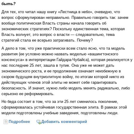
быть?
Для тех, кто читал нашу книгу «Лестница в небо», очевидно, что
вопрос сформулирован неправильно. Правильно говорить так: зачем
вообще политическая Власть страны начала говорить об
экономических стратегиях? Поскольку единственная тема, которая
Власть волнует, это вопрос о власти — следовательно, тема
стратегий стала ее всерьез затрагивать. Почему?
А дело в том, что уже практически всем стало ясно, что та модель
развития (ее условно можно назвать моделью «вашингтонского
консенсуса» в интерпретации Гайдара-Чубайса), которая реализуется у
нас последние 25 лет, зашла в тупик. Она уже не может дать
экономического роста, и ее продолжение означает неизбежную в
скором будущем внутриэлитную войну, по итогам которой никто из
действующих членов этой элиты не может себе гарантировать
безопасность. И значит, нужно либо модель менять радикально, либо
серьезно ее реформировать.
Но беда состоит в том, что за эти 25 лет сменилось поколение,
сформировалась устойчивая государственная элита. В рамках этой
модели подготовлены учебные заведения, подготовлены люди.
Подробнее
о «Запасного варианта» больше нет (Михаил Хазин)
Добавить комментарий