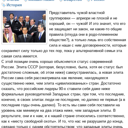
История
Представитель чужой властной
группировки — априори не плохой и не
хороший, он — чужой! И это значит, что его
не защищает ни закон, ни какие-то общие
правила (откуда они в родо-племенном
обществе?), а только лишь его собственная
сила и наши с ним договоренности, которые
сохраняют силу только до тех пор, пока у альтернативной семьи эта
самая сила имеется.
С этой позиции очень хорошо объясняется статус современной
России. Элита СССР (которая, безусловно, была, хотя ее статус был
достаточно сложным, об этом ниже) самоустранилась, а новая элита
России сама себя рассматривала как явление, находящееся
существенно ниже, чем элита «цивилизованных» стран. Достаточно
сказать, что российские лидеры 90-х ставили себя даже ниже
формальных руководителей Западных стран, при том, что последние,
конечно, в своих элитах люди не последние, но далеко не первые (а в
последние годы очень далеко). То есть мы сами себя поставили на
уровень как минимум на два этажа ниже, чем западные элиты. В
результате, они и к нам, и к нашей стране относились соответственно,
как к «месту свободной охоты». И то, что нас не разрушили до конца,
связано только с одним обстоятельством: что западные элиты очень