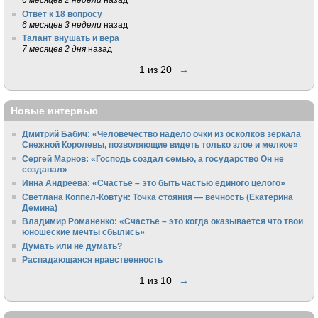
Ответ к 18 вопросу
6 месяцев 3 недели
назад
Талант внушать и вера
7 месяцев 2 дня
назад
1 из 20
→
Новые интервью
Дмитрий Бабич: «Человечество надело очки из осколков зеркала
Снежной Королевы, позволяющие видеть только злое и мелкое»
Сергей Марнов: «Господь создал семью, а государство Он не
создавал»
Инна Андреева: «Счастье – это быть частью единого целого»
Светлана Коппел-Ковтун: Точка стояния — вечность (Екатерина
Демина)
Владимир Романенко: «Счастье – это когда оказывается что твои
юношеские мечты сбылись»
Думать или не думать?
Распадающаяся нравственность
1 из 10
→