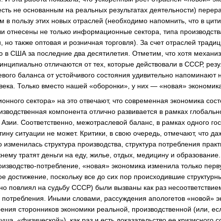
есть не основанным на реальных результатах деятельности) пере
м в пользу этих новых отраслей (необходимо напомнить, что в цити
и отнесены не только информационные сектора, типа производст
 но также оптовая и розничная торговля). За счет отраслей традиц
ю в США за последние два десятилетия. Отметим, что хотя механи
нципиально отличаются от тех, которые действовали в СССР, резу
вого баланса от устойчивого состояния удивительно напоминают н
века. Только вместо нашей «оборонки», у них — «новая» экономик
нного сектора» на это отвечают, что современная экономика состо
оизводственная компонента отлично развивается в рамках глобальн
Азии. Соответственно, межотраслевой баланс, в рамках одного гос
ину ситуации не может. Критики, в свою очередь, отмечают, что даж
 изменилась структура производства, структура потребления практ
ему тратят деньги на еду, жилье, отдых, медицину и образование.
изводство-потребление, «новая» экономика изменила только перву
ое достижение, поскольку все до сих пор происходившие структурны
нно повлиял на судьбу СССР) были вызваны как раз несоответствие
е потребления. Иными словами, рассуждения апологетов «новой» э
зрения сторонников экономики реальной, производственной (или, ес
а, «физической»), как раз и есть доказательство ее кризисного с