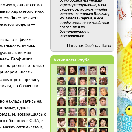
были возможны только
тимизма, однако сама
через преступление, я бы
скорее согласился, чтобы
льных характеристиках
исчезла не только Великая,
ом сообществе очень
но и малая Сербия, и все
сербы вместе со мной, чем
 базовой модели —
согласился на
бесчеловечное и
нечеловечное.
вина, а в физике —
Патриарх Сербский Павел
 дуальность волны-
цузкая академия
 нет». Геофизики
Активисты клуба
я построены не только
 примерам «несть
рассмотреть причину
номики, по базисным
рно накладывались на
полизму, однако
егда. И, возвращаясь к
ого общества в США, их
ий между оптимистами,