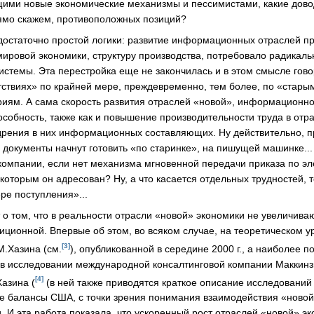
щими новые экономические механизмы и пессимистами, какие дово
ямо скажем, противоположных позиций?
достаточно простой логики: развитие информационных отраслей п
ировой экономики, структуру производства, потребовало радикал
стемы. Эта перестройка еще не закончилась и в этом смысле гово
тствиях» по крайней мере, преждевременно, тем более, по «стары
иям. А сама скорость развития отраслей «новой», информационно
особность, также как и повышение производительности труда в отр
дрения в них информационных составляющих. Ну действительно, п
с документы начнут готовить «по старинке», на пишущей машинке...
 компании, если нет механизма мгновенной передачи приказа по э
оторым он адресован? Ну, а что касается отдельных трудностей, т
ре поступления»...
 о том, что в реальности отрасли «новой» экономики не увеличива
иционной. Впервые об этом, во всяком случае, на теоретическом у
[3]
М.Хазина (см.
), опубликованной в середине 2000 г., а наиболее п
в исследовании международной консалтинговой компании Маккинз
[4]
Хазина (
(в ней также приводятся краткое описание исследований
 балансы США, с точки зрения понимания взаимодействия «новой
 И эта работа показала, что ускоренный рост отраслей «новой» эк