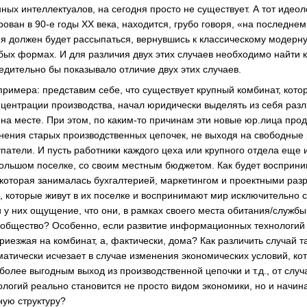
ых интеллектуалов, на сегодня просто не существует. А тот идеол
ован в 90-е годы XX века, находится, грубо говоря, «на последнем
 должен будет рассыпаться, вернувшись к классическому модерну,
убых формах. И для различия двух этих случаев необходимо найти
едительно бы показывало отличие двух этих случаев.
примера: представим себе, что существует крупный комбинат, кото
нцентрации производства, начал юридически выделять из себя раз
 на месте. При этом, по каким-то причинам эти новые юр.лица про
нения старых производственных цепочек, не выходя на свободные 
упатели. И пусть работники каждого цеха или крупного отдела еще 
ольшом поселке, со своим местным бюджетом. Как будет восприним
которая занималась бухгалтерией, маркетингом и проектными раз
, которые живут в их поселке и воспринимают мир исключительно с
и у них ощущение, что они, в рамках своего места обитания/службы
общество? Особенно, если развитие информационных технологий 
риезжая на комбинат, а, фактически, дома? Как различить случай т
матически исчезает в случае изменения экономических условий, к
более выгодным выход из производственной цепочки и т.д., от случ
огий реально становится не просто видом экономики, но и начин
ую структуру?