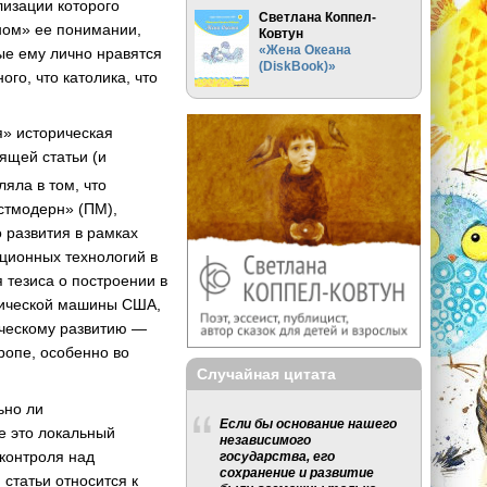
лизации которого
Светлана Коппел-
дном» ее понимании,
Ковтун
«Жена Океана
ые ему лично нравятся
(DiskBook)»
ого, что католика, что
я» историческая
ящей статьи (и
ляла в том, что
стмодерн» (ПМ),
 развития в рамках
ционных технологий в
 тезиса о построении в
гической машины США,
ческому развитию —
ропе, особенно во
Случайная цитата
ьно ли
Если бы основание нашего
е это локальный
независимого
контроля над
государства, его
сохранение и развитие
статьи относится к