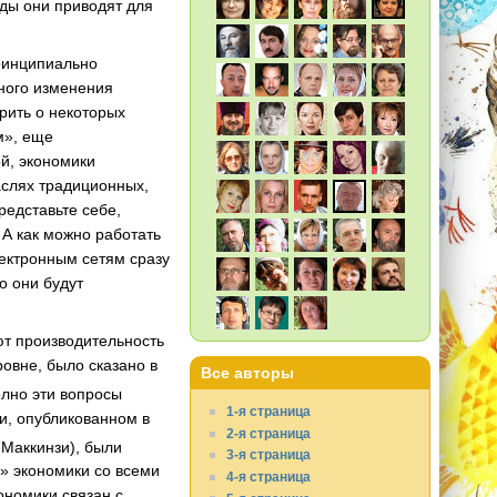
ды они приводят для
ринципиально
ьного изменения
рить о некоторых
м», еще
й, экономики
аслях традиционных,
редставьте себе,
 А как можно работать
лектронным сетям сразу
о они будут
ют производительность
ровне, было сказано в
Все авторы
олно эти вопросы
1-я страница
и, опубликованном в
2-я страница
 Маккинзи), были
3-я страница
» экономики со всеми
4-я страница
ономики связан с