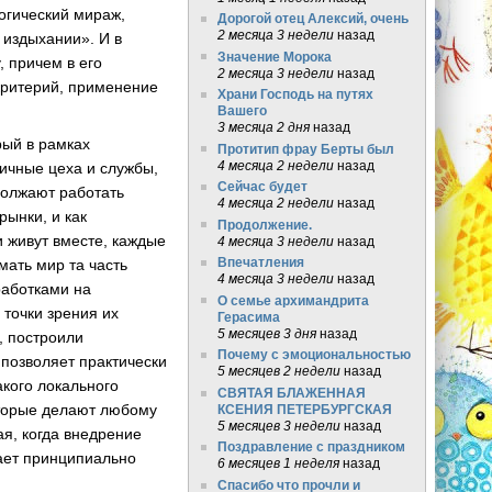
огический мираж,
Дорогой отец Алексий, очень
2 месяца 3 недели
назад
 издыхании». И в
Значение Морока
 причем в его
2 месяца 3 недели
назад
 критерий, применение
Храни Господь на путях
Вашего
3 месяца 2 дня
назад
рый в рамках
Протитип фрау Берты был
4 месяца 2 недели
назад
личные цеха и службы,
Сейчас будет
должают работать
4 месяца 2 недели
назад
рынки, и как
Продолжение.
и живут вместе, каждые
4 месяца 3 недели
назад
Впечатления
ать мир та часть
4 месяца 3 недели
назад
работками на
О семье архимандрита
 точки зрения их
Герасима
5 месяцев 3 дня
назад
, построили
Почему с эмоциональностью
позволяет практически
5 месяцев 2 недели
назад
акого локального
СВЯТАЯ БЛАЖЕННАЯ
оторые делают любому
КСЕНИЯ ПЕТЕРБУРГСКАЯ
5 месяцев 3 недели
назад
ая, когда внедрение
Поздравление с праздником
ает принципиально
6 месяцев 1 неделя
назад
Спасибо что прочли и