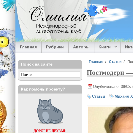
Перейти к основному содержанию
Омилия
Международный
литературный клуб
Главная
Рубрики
Авторы
Книги
Ин
Вы здесь
Главная
Статьи
По
Поиск на сайте
Постмодерн — 
Опубликовано: 08/02/
Как помочь проекту?
Статьи
Михаил Х
ДОРОГИЕ ДРУЗЬЯ!