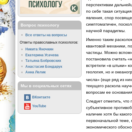
перспективам дальнейш
по себе такая ситуаци
явления, спор посвяще
симптоматичен, поскол
Вопрос психологу
научной парадигмы.
Все ответы на вопросы
Именно таким расколом
Ответы православных психологов:
квантовой механики, по
Никита Яночкин
частицы. Можно вспомн
Екатерина Усачева
постановила считать «
Татьяна Бобровских
встретили «в штыки» к
Анастасия Бондарук
геология, но и океано
Анна Лелик
числа» (еще ряд из них
текущего раскола науч
Мы в социальных сетях
вопросам ее основания
ВКонтакте
Следует отметить, что
YouTube
субъективное противоб
наличие хотя бы каког
первоначальной теме, 
экономического обосно