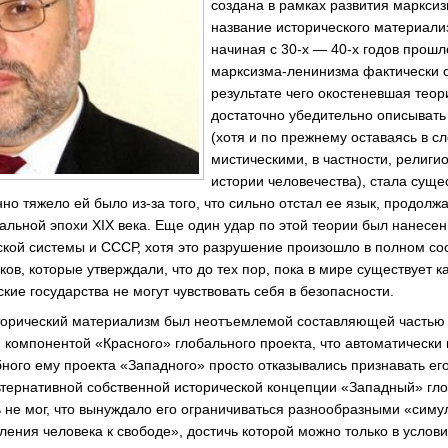
создана в рамках развития маркси
название исторического материали
начиная с 30-х — 40-х годов прошл
марксизма-ленинизма фактически о
результате чего окостеневшая тео
достаточно убедительно описывать
(хотя и по прежнему оставаясь в с
мистическими, в частности, религ
истории человечества), стала суще
но тяжело ей было из-за того, что сильно отстал ее язык, продол
альной эпохи XIX века. Еще один удар по этой теории был нанесен
кой системы и СССР, хотя это разрушение произошло в полном соо
ов, которые утверждали, что до тех пор, пока в мире существует 
кие государства не могут чувствовать себя в безопасности.
торический материализм был неотъемлемой составляющей частью и
 компонентой «Красного» глобального проекта, что автоматически 
ного ему проекта «Западного» просто отказывались признавать ег
ьтернативной собственной исторической концепции «Западный» гл
ь не мог, что вынуждало его ограничиваться разнообразными «сим
ения человека к свободе», достичь которой можно только в услов