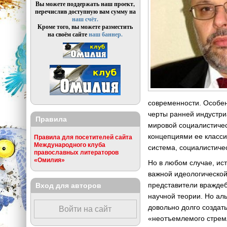
Вы можете поддержать наш проект,
перечислив доступную вам сумму на
наш счёт.
Кроме того, вы можете разместить
на своём сайте
наш баннер.
современности. Особен
черты ранней индустри
Правила
мировой социалистичес
концепциями ее классик
Правила для посетителей сайта
Международного клуба
система, социалистичес
православных литераторов
«Омилия»
Но в любом случае, ис
важной идеологической
представители враждеб
Вход для авторов
научной теории. Но ал
довольно долго создат
Войти на сайт
«неотъемлемого стремл