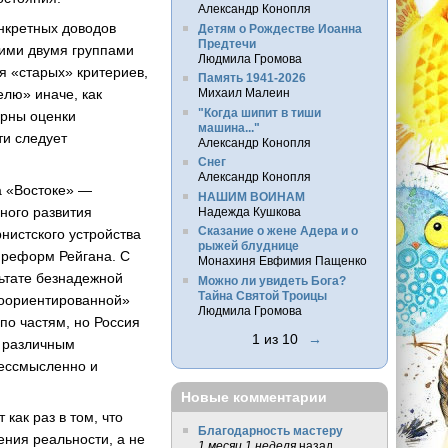
Александр Конопля
онкретных доводов
Детям о Рождестве Иоанна
Предтечи
тими двумя группами
Людмила Громова
я «старых» критериев,
Память 1941-2026
елю» иначе, как
Михаил Малеин
"Когда шипит в тиши
ерны оценки
машина..."
ти следует
Александр Конопля
Снег
Александр Конопля
а «Востоке» —
НАШИМ ВОИНАМ
ного развития
Надежда Кушкова
Сказание о жене Адера и о
нистского устройства
рыжей блуднице
а реформ Рейгана. С
Монахиня Евфимия Пащенко
ьтате безнадежной
Можно ли увидеть Бога?
Тайна Святой Троицы
ноориентированной»
Людмила Громова
 по частям, но Россия
1 из 10
→
о различным
бессмысленно и
Новые комментарии
как раз в том, что
Благодарность мастеру
ения реальности, а не
1 месяц 1 неделя
назад