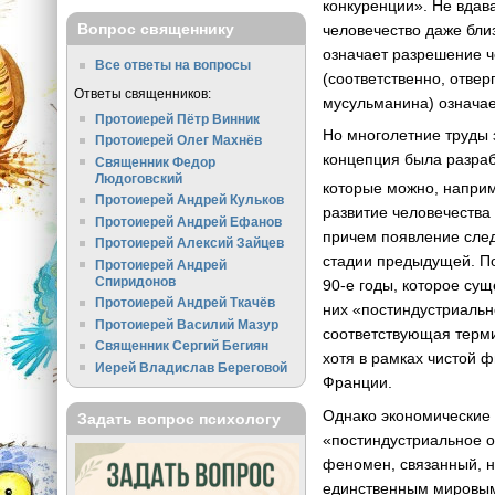
конкуренции». Не вдава
Вопрос священнику
человечество даже бли
означает разрешение ч
Все ответы на вопросы
(соответственно, отвер
Ответы священников:
мусульманина) означае
Протоиерей Пётр Винник
Но многолетние труды 
Протоиерей Олег Махнёв
концепция была разраб
Священник Федор
Людоговский
которые можно, наприм
Протоиерей Андрей Кульков
развитие человечества
Протоиерей Андрей Ефанов
причем появление след
Протоиерей Алексий Зайцев
стадии предыдущей. По
Протоиерей Андрей
Спиридонов
90-е годы, которое су
Протоиерей Андрей Ткачёв
них «постиндустриаль
Протоиерей Василий Мазур
соответствующая терм
Священник Сергий Бегиян
хотя в рамках чистой 
Иерей Владислав Береговой
Франции.
Однако экономические 
Задать вопрос психологу
«постиндустриальное о
феномен, связанный, н
единственным мировым 