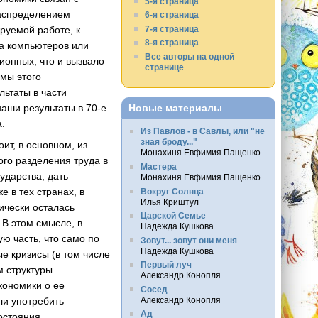
5-я страница
распределением
6-я страница
7-я страница
руемой работе, к
8-я страница
ва компьютеров или
Все авторы на одной
ионных, что и вызвало
странице
змы этого
льтаты в части
Новые материалы
аши результаты в 70-е
а.
Из Павлов - в Савлы, или "не
зная броду..."
ит, в основном, из
Монахиня Евфимия Пащенко
ого разделения труда в
Мастера
ударства, дать
Монахиня Евфимия Пащенко
е в тех странах, в
Вокруг Солнца
Илья Криштул
ически осталась
Царской Семье
 В этом смысле, в
Надежда Кушкова
ю часть, что само по
Зовут... зовут они меня
Надежда Кушкова
е кризисы (в том числе
Первый луч
м структуры
Александр Конопля
кономики о ее
Сосед
Александр Конопля
ли употребить
Ад
остояния.