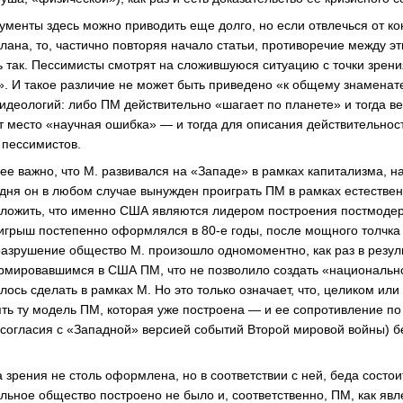
гументы здесь можно приводить еще долго, но если отвлечься от к
плана, то, частично повторяя начало статьи, противоречие между э
так. Пессимисты смотрят на сложившуюся ситуацию с точки зрени
. И такое различие не может быть приведено «к общему знаменат
 идеологий: либо ПМ действительно «шагает по планете» и тогда в
т место «научная ошибка» — и тогда для описания действительнос
 пессимистов.
лее важно, что М. развивался на «Западе» в рамках капитализма, н
одня он в любом случае вынужден проиграть ПМ в рамках естествен
ложить, что именно США являются лидером построения постмодер
роигрыш постепенно оформлялся в 80-е годы, после мощного толчк
разрушение общество М. произошло одномоментно, как раз в резул
ормировавшимся в США ПМ, что не позволило создать «националь
лось сделать в рамках М. Но это только означает, что, целиком или
ть ту модель ПМ, которая уже построена — и ее сопротивление п
согласия с «Западной» версией событий Второй мировой войны) 
зрения не столь оформлена, но в соответствии с ней, беда состоит 
льное общество построено не было и, соответственно, ПМ, как явл