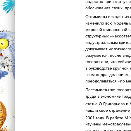
радостно приветствую
обоснования своих, пр
Оптимисты исходят из 
изменило всю модель м
мировой финансовой си
структурных «несоотве
индустриальным критер
доказывает их жизнесп
разумеется, после вне
говорят они, что сейча
в руководстве крупной
всем подразделениям, к
преодолеваться «по ме
Пессимисты же говорят
труда в экономике трад
статье О.Григорьева и 
нашли свое отражение 
2001 году. В работе М.
изучены межотраслевые
остальными ее частями.