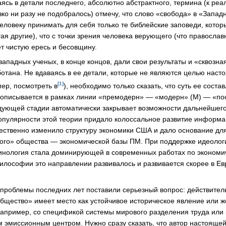
ясь в детали последнего, абсолютно абстрактного, термина (к реа
зко ни разу не подобралось) отмечу, что слово «свобода» в «Запа
еловеку принимать для себя только те библейские заповеди, котор
гая другие), что с точки зрения человека верующего (что православн
т чистую ересь и бесовщину.
западных ученых, в конце концов, дали свои результаты и «сквозна
отана. Не вдаваясь в ее детали, которые не являются целью насто
[1]
ер, посмотреть в
), необходимо только сказать, что суть ее состав
 описывается в рамках линии «премодерн» — «модерн» (М) — «по
ующей стадии автоматически закрывает возможности дальнейшего
пулярности этой теории придало колоссальное развитие информа
щественно изменило структуру экономики США и дало основание для
ного» общества — экономической базы ПМ. При поддержке идеоло
инология стала доминирующей в современных работах по экономи
философии это направлении развивалось и развивается скорее в Ев
проблемы последних лет поставили серьезный вопрос: действител
бщество» имеет место как устойчивое историческое явление или ж
апример, со спецификой системы мирового разделения труда или 
эмиссионным центром. Нужно сразу сказать, что автор настоящей 