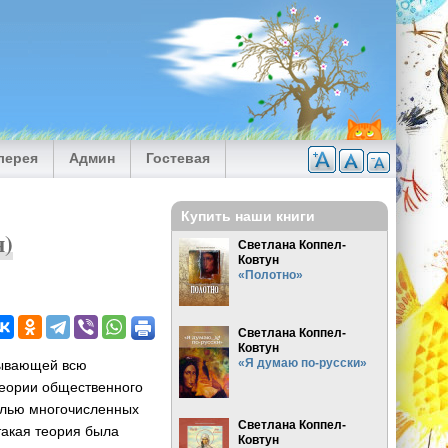
лерея
Админ
Гостевая
Купить наши книги
н)
Светлана Коппел-
Ковтун
«Полотно»
Светлана Коппел-
Ковтун
«Я думаю по-русски»
сывающей всю
теории общественного
елью многочисленных
Светлана Коппел-
такая теория была
Ковтун