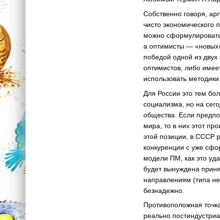
Собственно говоря, ар
чисто экономического 
можно сформулировать 
а оптимисты — «новых»
победой одной из двух
оптимистов, либо имее
использовать методики
Для России это тем бо
социализма, но на сег
общества. Если предпо
мира, то в них этот п
этой позиции, в СССР 
конкуренции с уже сф
модели ПМ, как это уда
будет вынуждена приня
направлениям (типа не
безнадежно.
Противоположная точка 
реально постиндустриа