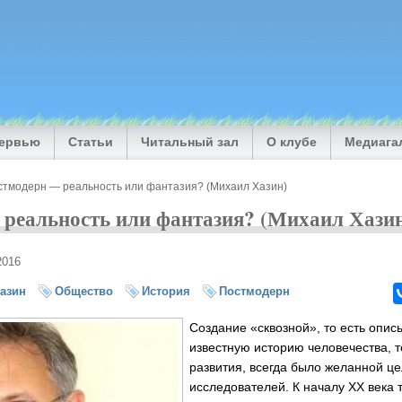
тервью
Статьи
Читальный зал
О клубе
Медиага
стмодерн — реальность или фантазия? (Михаил Хазин)
реальность или фантазия? (Михаил Хази
2016
азин
Общество
История
Постмодерн
Создание «сквозной», то есть опи
известную историю человечества, 
развития, всегда было желанной ц
исследователей. К началу ХХ века 