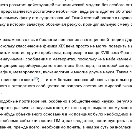
его развития действующей экономической модели без особого оп
я представляется достаточно необычной: ведь речь идет не об отде
н самому факту его существования! Такой жесткий раскол в научн
ьку в истории зачастую обозначал резкую, принципиальную смену
 ознаменовалось в биологии появление эволюционной теории Дар
скольку классические физики XIX века просто не могли поверить в
ить и многие другие проблемы, например, в конце XVIII века Фран
ненаучными» сообщения о метеоритах, поскольку «на небе камней
онцепцию «дрейфующих континентов» Вегенера, на которой сегодн
графия, метеорология, вулканология и многие другие науки. Таким
[2]
 приведен в книге
) — и тем больше оснований очень тщательно 
ного и экспертного сообщества по вопросу состояния мировой эко
.
 подобные противоречия, особенно в общественных науках, регуля
орство различных научных школ, их тяге к ярко выраженному моно
о-нибудь объективного основания в их позициях было необходимо вс
проблеме «объективности» ПМ и, как следствие, постиндустриальн
вания, прежде всего, необходимо понять, в чем же суть разноглас