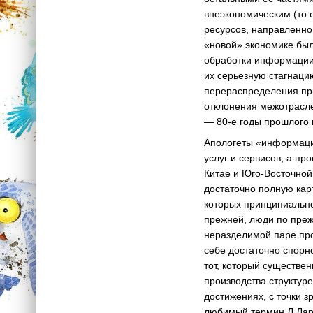
внеэкономическим (то 
ресурсов, направленно
«новой» экономике был
обработки информации,
их серьезную стагнаци
перераспределения при
отклонения межотрасле
— 80-е годы прошлого 
Апологеты «информацио
услуг и сервисов, а пр
Китае и Юго-Восточной 
достаточно полную карт
которых принципиально
прежней, люди по прежн
неразделимой паре про
себе достаточно спорн
тот, который существе
производства структур
достижениях, с точки 
любимый термин Л.Ларуш