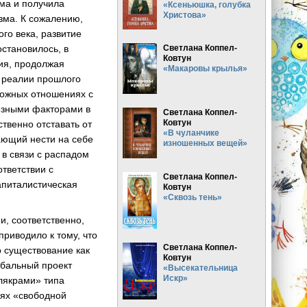
зма и получила
«Ксеньюшка, голубка
Христова»
зма. К сожалению,
ого века, развитие
становилось, в
Светлана Коппел-
Ковтун
рия, продолжая
«Макаровы крылья»
 реалии прошлого
ложных отношениях с
иозными факторами в
Светлана Коппел-
Ковтун
ственно отставать от
«В чуланчике
жающий нести на себе
изношенных вещей»
 в связи с распадом
тветствии с
Светлана Коппел-
капиталистическая
Ковтун
«Сквозь тень»
, соответственно,
приводило к тому, что
Светлана Коппел-
о существование как
Ковтун
обальный проект
«Высекательница
Искр»
улякрами» типа
иях «свободной