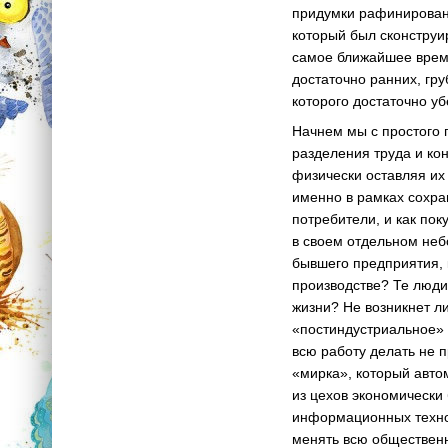
придумки рафинированн
который был сконструир
самое ближайшее время
достаточно ранних, гр
которого достаточно уб
Начнем мы с простого 
разделения труда и ко
физически оставляя их
именно в рамках сохра
потребители, и как пок
в своем отдельном неб
бывшего предприятия, 
производстве? Те люди
жизни? Не возникнет л
«постиндустриальное» 
всю работу делать не п
«мирка», который авто
из цехов экономически 
информационных технол
менять всю общественн