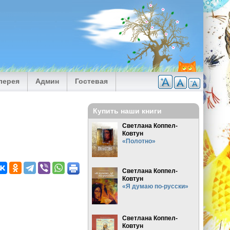
лерея
Админ
Гостевая
Купить наши книги
Светлана Коппел-
Ковтун
«Полотно»
Светлана Коппел-
Ковтун
«Я думаю по-русски»
Светлана Коппел-
Ковтун