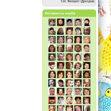
Свт. Филарет (Дроздов)
Активисты клуба