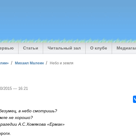
тервью
Статьи
Читальный зал
О клубе
Медиага
илии»
Михаил Малеин
Небо и земля
10/2015 — 16:21
мец, в небо смотришь?
е не хорошо?
.С.Хомякова «Ермак»
ороги.