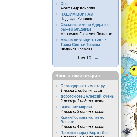
Снег
Александр Конопля
НАШИМ ВОИНАМ
Надежда Кушкова
Сказание о жене Адера и о
рыжей блуднице
Монахиня Евфимия Пащенко
Можно ли увидеть Бога?
Тайна Святой Троицы
Людмила Громова
1 из 10
→
Новые комментарии
Благодарность мастеру
1 месяц 1 неделя
назад
Дорогой отец Алексий, очень
2 месяца 3 недели
назад
Значение Морока
2 месяца 3 недели
назад
Храни Господь на путях
Вашего
2 месяца 4 недели
назад
Протитип фрау Берты был