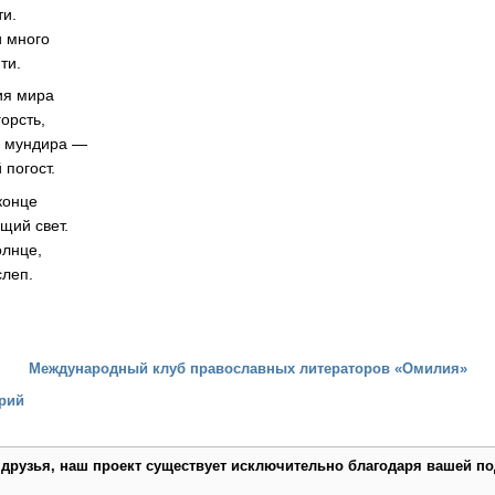
ти.
и много
ти.
ия мира
орсть,
и мундира —
 погост.
оконце
щий свет.
олнце,
слеп.
Международный клуб православных литераторов «Омилия»
рий
 друзья, наш проект существует исключительно благодаря вашей по