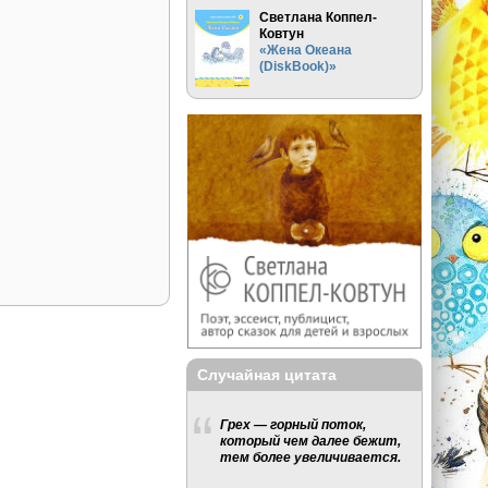
Светлана Коппел-
Ковтун
«Жена Океана
(DiskBook)»
Случайная цитата
Грех — горный поток,
который чем далее бежит,
тем более увеличивается.