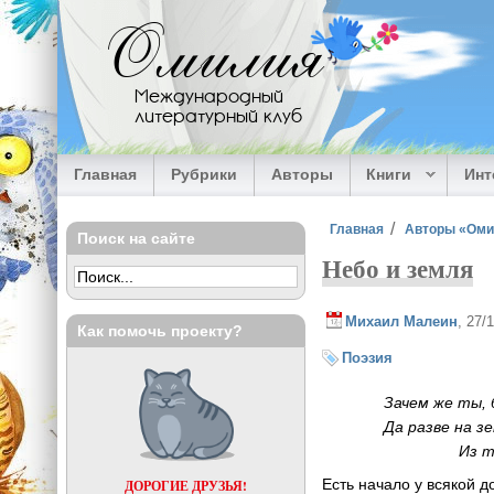
Перейти к основному содержанию
Омилия
Международный
литературный клуб
Главная
Рубрики
Авторы
Книги
Ин
Вы здесь
Главная
Авторы «Ом
Поиск на сайте
Небо и земля
Михаил Малеин
, 27/
Как помочь проекту?
Поэзия
Зачем же ты, безу
Да разве на земл
Из трагедии А
Есть начало у всякой д
ДОРОГИЕ ДРУЗЬЯ!