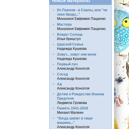
Новые материалы
Из Павлов - в Савлы, или "не
зная броду..."
Монахиня Евфимия Пащенко
Мастера
Монахиня Евфимия Пащенко
Вокруг Солнца
Илья Криштул
Царской Семье
Надежда Кушкова
Зовут... зовут они меня
Надежда Кушкова
Первый луч
Александр Конопля
Сосед
Александр Конопля
Ад
Александр Конопля
Детям о Рождестве Иоанна
Предтечи
Людмила Громова
Память 1941-2026
Михаил Малеин
"Когда шипит в тиши
машина..."
Александр Конопля