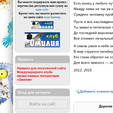
Вы можете поддержать наш проект,
Есть конец у любого пу
перечислив доступную вам сумму на
Между ними не так уж 
наш счёт.
Кроме того, вы можете разместить
Суждено человеку прой
на своём сайте
наш баннер.
Пусть и все наслажден
Ты зажал в пятипалую г
До последней ворсинк
Всё отнимет печальный
А сквозь узкое в небе 
В мир струится негибну
Кто глаза обратил на с
Правила
Для всего земного — о
Правила для посетителей сайта
2012, 2015
Международного клуба
православных литераторов
«Омилия»
Добавить коммента
Вход для авторов
Войти на сайт
Дорогие