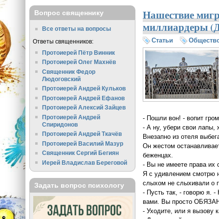
Нашествие мигр
Вопрос священнику
миллиардеры (Д
Все ответы на вопросы
Статьи
Обществ
Ответы священников:
Протоиерей Пётр Винник
Протоиерей Олег Махнёв
Священник Федор
Людоговский
Протоиерей Андрей Кульков
Протоиерей Андрей Ефанов
Протоиерей Алексий Зайцев
Протоиерей Андрей
- Пошли вон! - вопит гро
Спиридонов
- А ну, убери свои лапы, 
Протоиерей Андрей Ткачёв
Внезапно из отеля выбег
Протоиерей Василий Мазур
Он жестом останавливает
Священник Сергий Бегиян
беженцах.
Иерей Владислав Береговой
- Вы не имеете права их 
Я с удивлением смотрю 
слыхом не слыхивали о 
Задать вопрос психологу
- Пусть так, - говорю я. 
вами. Вы просто ОБЯЗАН
- Уходите, или я вызову 