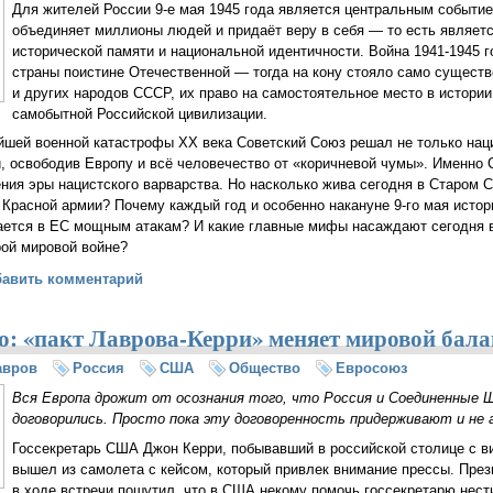
Для жителей России 9-е мая 1945 года является центральным событие
объединяет миллионы людей и придаёт веру в себя — то есть являет
исторической памяти и национальной идентичности. Война 1941-1945 
страны поистине Отечественной — тогда на кону стояло само существ
и других народов СССР, их право на самостоятельное место в истори
самобытной Российской цивилизации.
йшей военной катастрофы ХХ века Советский Союз решал не только нац
, освободив Европу и всё человечество от «коричневой чумы». Именно
ния эры нацистского варварства. Но насколько жива сегодня в Старом С
Красной армии? Почему каждый год и особенно накануне 9-го мая истор
ается в ЕС мощным атакам? И какие главные мифы насаждают сегодня 
рой мировой войне?
пас Европу от её же безумия (Михаил Тюркин)
бавить комментарий
: «пакт Лаврова-Керри» меняет мировой бала
авров
Россия
США
Общество
Евросоюз
Вся Европа дрожит от осознания того, что Россия и Соединенные
договорились. Просто пока эту договоренность придерживают и н
Госсекретарь США Джон Керри, побывавший в российской столице с ви
вышел из самолета с кейсом, который привлек внимание прессы. Пре
в ходе встречи пошутил, что в США некому помочь госсекретарю нест