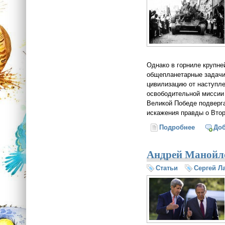
Однако в горниле крупне
общепланетарные задачи
цивилизацию от наступле
освободительной миссии 
Великой Победе подверг
искажения правды о Вто
Подробнее
о СССР с
До
Андрей Манойло
Статьи
Сергей Л