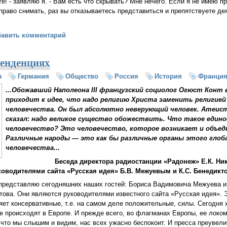
те! - заявляю я. - Вам есть что скрывать? Мне нечего. Если я не имею п
 право снимать, раз вы отказываетесь представиться и препятствуете де
вие мигрантов из Африки в Европу спонсируют американские милл
бавить комментарий
тенденциях
з
Германия
Общество
Россия
История
Франци
...Обожавший Наполеона III французский социолог Огюст Конт 
приходит к идее, что надо религию Христа заменить религией
человечества. Он был абсолютно неверующий человек. Атеист.
сказал: надо великое существо обожествить. Что такое едино
человечество? Это человечество, которое возникает и объед
Различные народы — это как бы различные органы этого глоб
человечества...
Беседа директора радиостанции «Радонеж» Е.К. Н
ководителями сайта «Русская идея» Б.В. Межуевым и К.С. Бенедик
представляю сегодняшних наших гостей: Бориса Вадимовича Межуева и
това. Они являются руководителями известного сайта «Русская идея».
яет консервативные, т.е. на самом деле положительные, силы. Сегодня 
ые происходят в Европе. И прежде всего, во флагманах Европы, ее локом
 что мы слышим и видим, нас всех ужасно беспокоит. И пресса преувелич