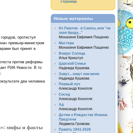
странице
Новые материалы
Из Павлов - в Савлы, или "не
зная броду..."
городов, протестуя
Монахиня Евфимия Пащенко
ена» премьер-министром
Мастера
Монахиня Евфимия Пащенко
ерами был принят в
Вокруг Солнца
Илья Криштул
ротеста против реформы
Царской Семье
щает РИА Новости. В то
Надежда Кушкова
.
Зовут... зовут они меня
Надежда Кушкова
результате два человека
Первый луч
Александр Конопля
Сосед
Александр Конопля
Ад
Александр Конопля
Детям о Рождестве Иоанна
Предтечи
Людмила Громова
ы»: мифы и факты
Память 1941-2026