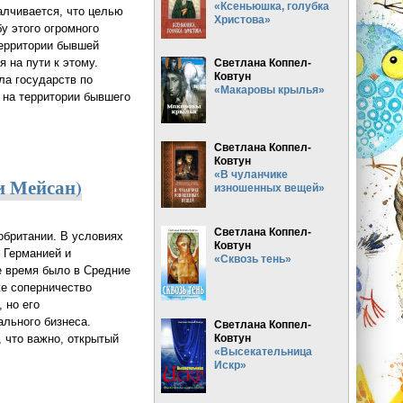
«Ксеньюшка, голубка
алчивается, что целью
Христова»
у этого огромного
территории бывшей
 на пути к этому.
Светлана Коппел-
Ковтун
ла государств по
«Макаровы крылья»
 на территории бывшего
Светлана Коппел-
Ковтун
«В чуланчике
и Мейсан)
изношенных вещей»
Светлана Коппел-
обритании. В условиях
Ковтун
 Германией и
«Сквозь тень»
е время было в Средние
же соперничество
 но его
льного бизнеса.
Светлана Коппел-
Ковтун
, что важно, открытый
«Высекательница
Искр»