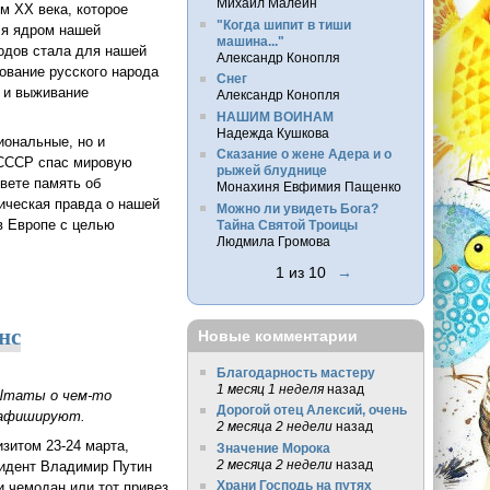
Михаил Малеин
м ХХ века, которое
"Когда шипит в тиши
ся ядром нашей
машина..."
годов стала для нашей
Александр Конопля
ование русского народа
Снег
и и выживание
Александр Конопля
НАШИМ ВОИНАМ
Надежда Кушкова
иональные, но и
Сказание о жене Адера и о
 СССР спас мировую
рыжей блуднице
вете память об
Монахиня Евфимия Пащенко
ическая правда о нашей
Можно ли увидеть Бога?
в Европе с целью
Тайна Святой Троицы
Людмила Громова
1 из 10
→
нс
Новые комментарии
Благодарность мастеру
1 месяц 1 неделя
назад
 Штаты о чем-то
Дорогой отец Алексий, очень
е афишируют.
2 месяца 2 недели
назад
зитом 23-24 марта,
Значение Морока
2 месяца 2 недели
назад
зидент Владимир Путин
Храни Господь на путях
и чемодан или тот привез