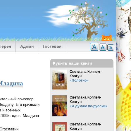
лерея
Админ
Гостевая
Купить наши книги
Светлана Коппел-
Ковтун
«Полотно»
 Младича
Светлана Коппел-
ительный приговор
Ковтун
ладичу. Его признали
«Я думаю по-русски»
е и военных
2-1995 годов. Младича
Светлана Коппел-
Ковтун
 Югославии