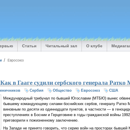
тервью
Статьи
Читальный зал
О клубе
Медиага
и
Евросоюз
. Как в Гааге судили сербского генерала Ратко
шеничников
Сербия
Общество
Евросоюз
США
Международный трибунал по бывшей Югославии (МТБЮ) вынес обвин
бывшему командующему силами боснийских сербов, генералу Ратко М
виновным по десяти из одиннадцати пунктов, в частности — в геноцид
преступлениях в Боснии и Герцеговине в годы гражданской войны 199
приговорили к пожизненному заключению.
На Западе не принято говорить, что серию войн на просторах бывшей