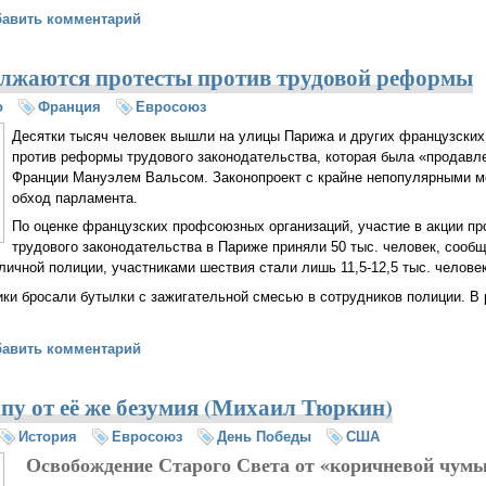
 мировая война: ключ на старт (Ростислав Ищенко)
бавить комментарий
лжаются протесты против трудовой реформы
о
Франция
Евросоюз
Десятки тысяч человек вышли на улицы Парижа и других французских 
против реформы трудового законодательства, которая была «продавл
Франции Мануэлем Вальсом. Законопроект с крайне непопулярными м
обход парламента.
По оценке французских профсоюзных организаций, участие в акции п
трудового законодательства в Париже приняли 50 тыс. человек, сооб
личной полиции, участниками шествия стали лишь 11,5-12,5 тыс. человек
ики бросали бутылки с зажигательной смесью в сотрудников полиции. В 
же продолжаются протесты против трудовой реформы
бавить комментарий
пу от её же безумия (Михаил Тюркин)
История
Евросоюз
День Победы
США
Освобождение Старого Света от «коричневой чум