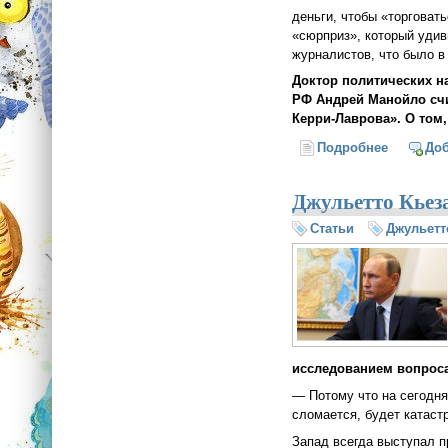
деньги, чтобы «торговат
«сюрприз», который удив
журналистов, что было в 
Доктор политических н
РФ Андрей Манойло счи
Керри-Лаврова». О том,
Подробнее
о Андрей
До
Джульетто Кьеза
Статьи
Джульетт
исследованием вопроса
— Потому что на сегодн
сломается, будет катаст
Запад всегда выступал п