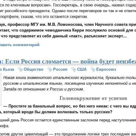
ься по ключевым вопросам». Госсекретарь, в свою очередь, назвал сод
ит российского президента. Однако после переговоров он так и не ответ
портфеле, сказав, что это останется секретом.
аук, профессор МГУ им. М.В. Ломоносова, член Научного совета при
тает, что содержимое чемоданчика Керри послужило основой для с
 что представляет из себя данный «пакт», разъясняет эксперт…
 Манойло: «пакт Лаврова-Керри» меняет мировой баланс
бавить комментарий
: Если Россия сломается — война будет неизб
о Кьеза
Общество
Россия
США
Евросоюз
Новая книга знаменитого итальянского журналиста, буквально тол
русском и итальянском языках, посвящена изучению непонятной и н
Запада по отношению к России и русским.
Головокружение от успехов
— Простите за банальный вопрос, но без него никак: с чего вы в
, который вроде бы должен волновать только русских?
яшний день Россия остается единственным заслоном перед наступление
рофа.
ротив других цивилизаций — это продолжение логики трех последних век