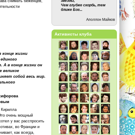
звезды,
рава снимать беженцев,
Чем глубже скорбь, тем
ятельности
ближе Бог...
Аполлон Майков
иардеры (Дарья Асламова)
Активисты клуба
я
в конце жизни
 единого
 А в конце жизни он
е великое
иняет собой весь мир.
ального
икифорова
товым
 Кирилла
 Это очень мощный
хотел у вас расспросить
отивах, во Франции и
ивает, как всегда,