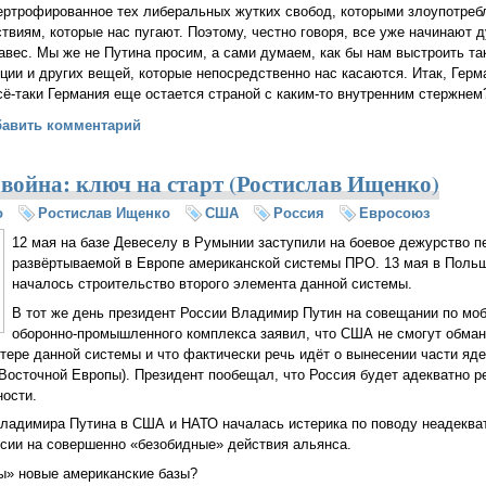
ертрофированное тех либеральных жутких свобод, которыми злоупотреб
твиям, которые нас пугают. Поэтому, честно говоря, все уже начинают д
вес. Мы же не Путина просим, а сами думаем, как бы нам выстроить так
ии и других вещей, которые непосредственно нас касаются. Итак, Герм
сё-таки Германия еще остается страной с каким-то внутренним стержнем
пейских тенденциях
бавить комментарий
 война: ключ на старт (Ростислав Ищенко)
о
Ростислав Ищенко
США
Россия
Евросоюз
12 мая на базе Девеселу в Румынии заступили на боевое дежурство п
развёртываемой в Европе американской системы ПРО. 13 мая в Польше
началось строительство второго элемента данной системы.
В тот же день президент России Владимир Путин на совещании по мо
оборонно-промышленного комплекса заявил, что США не смогут обма
тере данной системы и что фактически речь идёт о вынесении части я
Восточной Европы). Президент пообещал, что Россия будет адекватно р
ности.
ладимира Путина в США и НАТО началась истерика по поводу неадекват
сии на совершенно «безобидные» действия альянса.
ы» новые американские базы?