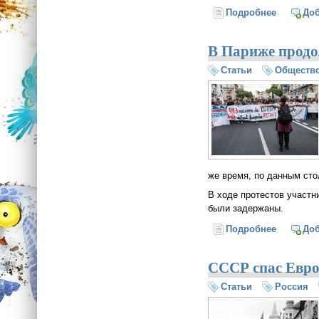
Подробнее
о Третья
До
В Париже продо
Статьи
Обществ
же время, по данным сто
В ходе протестов участн
были задержаны.
Подробнее
о В Пари
До
СССР спас Евро
Статьи
Россия