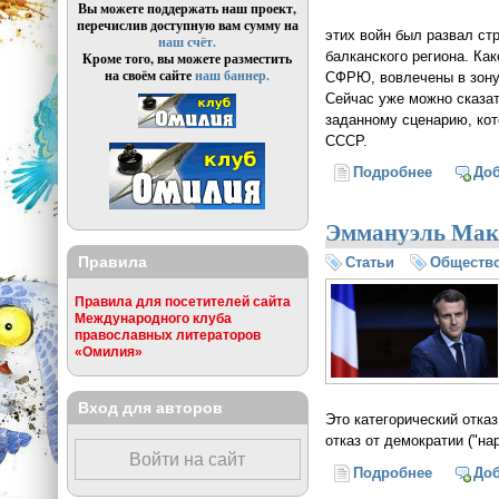
Вы можете поддержать наш проект,
перечислив доступную вам сумму на
этих войн был развал ст
наш счёт.
балканского региона. Ка
Кроме того, вы можете разместить
на своём сайте
наш баннер.
СФРЮ, вовлечены в зону 
Сейчас уже можно сказат
заданному сценарию, ко
СССР.
Подробнее
о «Все э
До
Эммануэль Макр
Правила
Статьи
Обществ
Правила для посетителей сайта
Международного клуба
православных литераторов
«Омилия»
Вход для авторов
Это категорический отказ
отказ от демократии ("на
Войти на сайт
Подробнее
о Эмману
До