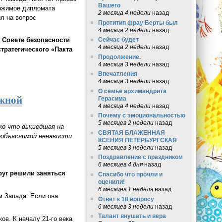
Вашего
ержимое дипломата
2 месяца 4 недели
назад
ил на вопрос
Протитип фрау Берты был
4 месяца 2 недели
назад
Сейчас будет
 Совете безопасности
4 месяца 2 недели
назад
тратегического «Пакта
Продолжение.
4 месяца 3 недели
назад
Впечатления
4 месяца 3 недели
назад
О семье архимандрита
ежной
Герасима
4 месяца 4 недели
назад
Почему с эмоциональностью
5 месяцев 2 недели
назад
ько что вышедшая на
СВЯТАЯ БЛАЖЕННАЯ
еобъяснимой ненависти
КСЕНИЯ ПЕТЕРБУРГСКАЯ
5 месяцев 3 недели
назад
Поздравление с праздником
6 месяцев 4 дня
назад
друг решили заняться
Спасибо что прочли и
оценили!
6 месяцев 1 неделя
назад
м Запада. Если она
Ответ к 18 вопросу
6 месяцев 3 недели
назад
Талант внушать и вера
ов. К началу 21-го века