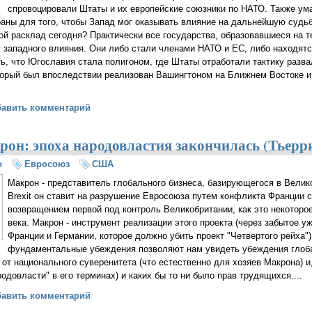
спровоцировали Штаты и их европейские союзники по НАТО. Также ум
раны для того, чтобы Запад мог оказывать влияние на дальнейшую судьб
кой расклад сегодня? Практически все государства, образовавшиеся на 
западного влияния. Они либо стали членами НАТО и ЕС, либо находятся
ь, что Югославия стала полигоном, где Штаты отработали тактику разва
торый был впоследствии реализован Вашингтоном на Ближнем Востоке и
то ложь!». Как в Гааге судили сербского генерала Ратко Младича
бавить комментарий
он: эпоха народовластия закончилась (Тьерр
о
Евросоюз
США
Макрон - представитель глобального бизнеса, базирующегося в Велик
Brexit он ставит на разрушение Евросоюза путем конфликта Франции с
возвращением первой под контроль Великобритании, как это некоторо
века. Макрон - инструмент реализации этого проекта (через забытое у
Франции и Германии, которое должно убить проект "Четвертого рейха"),
фундаментальные убеждения позволяют нам увидеть убеждения глоба
 от национального суверенитета (что естественно для хозяев Макрона) и
родовласти" в его терминах) и каких бы то ни было прав трудящихся....
эль Макрон: эпоха народовластия закончилась (Тьерри Мейсан)
бавить комментарий