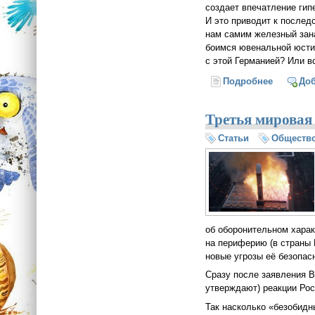
создает впечатление гип
И это приводит к последс
нам самим железный зана
боимся ювенальной юстиц
с этой Германией? Или в
Подробнее
о О евро
До
Третья мировая
Статьи
Обществ
об оборонительном харак
на периферию (в страны 
новые угрозы её безопас
Сразу после заявления В
утверждают) реакции Рос
Так насколько «безобидн