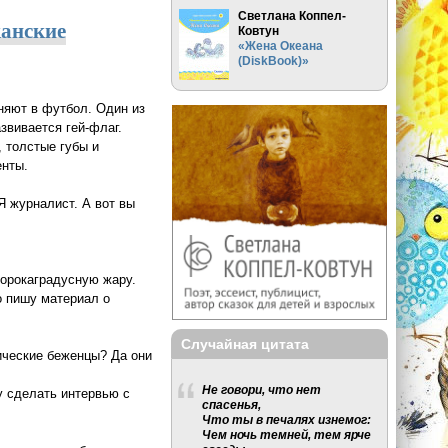
Светлана Коппел-
канские
Ковтун
«Жена Океана
(DiskBook)»
няют в футбол. Один из
звивается гей-флаг.
 толстые губы и
енты.
 Я журналист. А вот вы
сорокаградусную жару.
о пишу материал о
Случайная цитата
ические беженцы? Да они
Не говори, что нет
гу сделать интервью с
спасенья,
Что ты в печалях изнемог:
Чем ночь темней, тем ярче