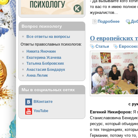
- Да вызывайте кого хоти
то вас-то я имею полное
журналистов...
Подробнее
о Нашест
До
Вопрос психологу
О европейских 
Все ответы на вопросы
Ответы православных психологов:
Статьи
Евросою
Никита Яночкин
Екатерина Усачева
Татьяна Бобровских
Анастасия Бондарук
Анна Лелик
Мы в социальных сетях
ВКонтакте
с ру
YouTube
Евгений Никифоров:
Я 
Станиславовича Бенедик
ресурс, который объедин
о тех тенденциях, котор
Германии, потому что то,