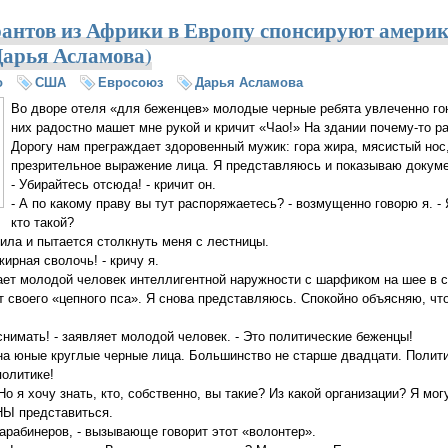
антов из Африки в Европу спонсируют амери
арья Асламова)
о
США
Евросоюз
Дарья Асламова
Во дворе отеля «для беженцев» молодые черные ребята увлеченно го
них радостно машет мне рукой и кричит «Чао!» На здании почему-то ра
Дорогу нам преграждает здоровенный мужик: гора жира, мясистый нос,
презрительное выражение лица. Я представляюсь и показываю докум
- Убирайтесь отсюда! - кричит он.
- А по какому праву вы тут распоряжаетесь? - возмущенно говорю я. -
кто такой?
мила и пытается столкнуть меня с лестницы.
жирная сволочь! - кричу я.
ает молодой человек интеллигентной наружности с шарфиком на шее в 
 своего «цепного пса». Я снова представляюсь. Спокойно объясняю, чт
снимать! - заявляет молодой человек. - Это политические беженцы!
на юные круглые черные лица. Большинство не старше двадцати. Полит
политике!
- Но я хочу знать, кто, собственно, вы такие? Из какой организации? Я мо
Ы представиться.
карабинеров, - вызывающе говорит этот «волонтер».