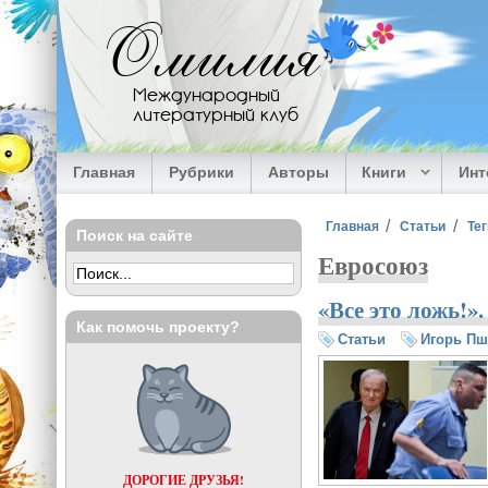
Перейти к основному содержанию
Омилия
Международный
литературный клуб
Главная
Рубрики
Авторы
Книги
Ин
Вы здесь
Главная
Статьи
Тег
Поиск на сайте
Евросоюз
«Все это ложь!»
Как помочь проекту?
Статьи
Игорь П
ДОРОГИЕ ДРУЗЬЯ!