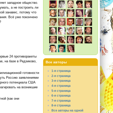
ляет западное общество.
умать, а не построить ли
ой занавес, потому что
ания. Всё уже покончено
?
ервые 24 противоракеты
, на базе в Редзиково,
Все авторы
1-я страница
билизационной готовности
2-я страница
нуть Россию заявлениями
3-я страница
дерного потенциала США
4-я страница
еагировать на возникшие
5-я страница
6-я страница
ной (как они
7-я страница
8-я страница
Все авторы на одной