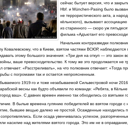
сейчас бытует версия, что и закры
Hbf. и München-Pasing было вызван
не террористического акта, а наро
кёльнского), вызывают ассоциацию
из старинного — скоро уж пятьдеся
фильма «Адъютант его превосходи
Начальник контрразведки полковни
 Ковалевскому, что в Киеве, взятом частями ВСЮР, наблюдаются 
идавать этому большого значения: «Три дня на откуп — это закон 
войны, ваше превосходительство. К тому же это продолжается не т
 отвечает: «Расстреливать», на что полковник отвечает: «Тогда п
рьбы с погромами так и остается непроясненным.
ываемого 1919-го и тоже незабываемой Сильвестровой ночи 2016 
арабской весны как будто объявили по команде: «Ребята, в Кёльне 
 город ваш». С давних времен именно так обходились со взятыми г
азличие. В былые времена гулянию победителей во взятом городе с
ятие, бывшее вещью далеко не простой. Осажденные находились п
 сопротивлялись. Если осада увенчивалась успехом, разгоряченн
или насилие над жителями взятого города. Это им не в оправдание,