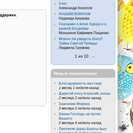
Снег
Александр Конопля
НАШИМ ВОИНАМ
ддержке.
Надежда Кушкова
Сказание о жене Адера и о
рыжей блуднице
Монахиня Евфимия Пащенко
Можно ли увидеть Бога?
Тайна Святой Троицы
Людмила Громова
1 из 10
→
Новые комментарии
Благодарность мастеру
1 месяц 1 неделя
назад
Дорогой отец Алексий, очень
2 месяца 2 недели
назад
Значение Морока
2 месяца 2 недели
назад
Храни Господь на путях
Вашего
2 месяца 4 недели
назад
Протитип фрау Берты был