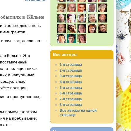
 событиях в Кёльне
ии в новогоднюю ночь
 иммигрантов.
 иначе как, дословно —
Все авторы
а в Кельне. Это
опоставленный
1-я страница
», а полиция никак
2-я страница
щих и напуганных
3-я страница
 сексуальных
4-я страница
тчёте полиции.
5-я страница
6-я страница
ния о преступлениях,
7-я страница
8-я страница
Все авторы на одной
 им помочь жертвам
странице
ния на пребывание,
елать.