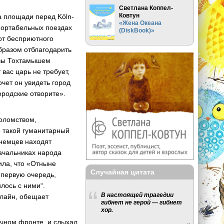
Светлана Коппел-
Ковтун
а площади перед Köln-
«Жена Океана
фортабельных поездах
(DiskBook)»
от бесприютного
бразом отблагодарить
сквы Тохтамышем
 вас царь не требует,
очет он увидеть город
городские отворите».
оломством,
о такой гуманитарный
 немцев находят
начальниках народа
ила, что «Отныне
Случайная цитата
 первую очередь,
лось с ними“.
В настоящей трагедии
нлайн, обещает
гибнет не герой — гибнет
хор.
очном фронте, и слыхал