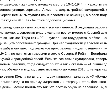
ля девушек и женщин», имевшие место в 1941-1944 гг. и рассчитан
оеннослужащих вермахта. А именно: ходить крайней замарашкой, «
 чертей немых выступают ближневосточные беженцы, а в роли под
 гражданки ФРГ. Как бы тоже подоккупационные.
 между описанными эпохами все же имеется. В оккупации рассчит
ло можно, а советская власть ушла на восток вместе с Красной ар
ься, как мог. Тогда как ФРГ — суверенное государство, в обязанно
дь защита собственных граждан. При необходимости у властей есть
 башибузукам шею под железное ярмо закона. «Коды поведения», 
1942 г., не являются таковыми в земле Северный Рейн — Вестфалия
 чужой и враждебной силой. Если же все-таки оккупирована, тепе
 новым реалиям, тогда следует об этом так и сказать — «Пришли д
нах, обычаях и модах, существовавших до конца 2015 г., теперь на
 до взятия Кёльна на шпагу — фрау канцлерин заявляла: «Я убежд
ольшая задача по приёму мигрантов и интеграции столь большого
й день». Можно понять это так, что плетью обуха не перешибешь, 