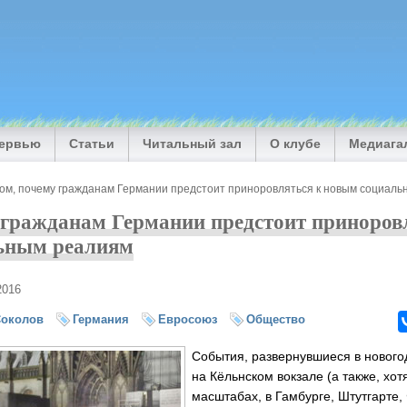
тервью
Статьи
Читальный зал
О клубе
Медиага
том, почему гражданам Германии предстоит приноровляться к новым социал
 гражданам Германии предстоит приноров
ьным реалиям
2016
Соколов
Германия
Евросоюз
Общество
События, развернувшиеся в новог
на Кёльнском вокзале (а также, хот
масштабах, в Гамбурге, Штутгарте,