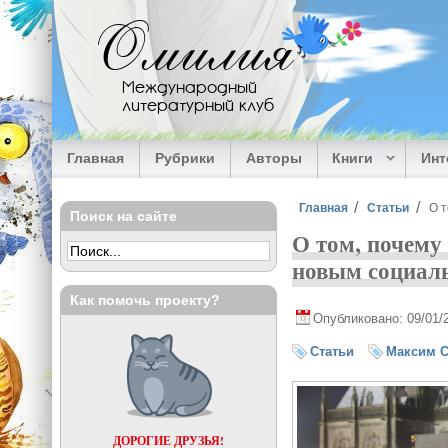
Перейти к основному содержанию
Омилия
Международный
литературный клуб
Главная
Рубрики
Авторы
Книги
Ин
Вы здесь
Главная
Статьи
О 
Поиск на сайте
О том, почему
новым социал
Как помочь проекту?
Опубликовано: 09/01/
Статьи
Максим 
ДОРОГИЕ ДРУЗЬЯ!