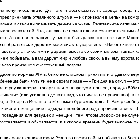
е.
и получилось иначе. Для того, чтобы оказаться в сердце города, н
 предпринимать отчаянного штурма — их привезли в Кёльн на ком
ильем и стали выплачивать деньги на жизнь. Разительное отличие 
ых завоевателей. Что, однако, не помешало им соответственным о
тво. Известная аналогия тут может быть разве что со взятием Мо
слы обратились к дорогим москвичам с уверением: «Ничего иного от
навстречу с почестями и дарами, вместе со своим князем, так как х
и в нем побывать, а вам дарует мир и любовь свою, а вы ему ворота 
е чего произошел ожесточенный погром.
даже по нормам XIV в. было не слишком принятым и отдавало вер
 беженцы были чуть ли не в своем праве — «Три дня на откуп — эт
чае фрау канцлерин говорит нечто невразумительное, порядка 50%
винение (или усиленно делают вид, что ничего не произошло), в 
ра, а Петер на Иоганна, а кёльнская бургомистерша Г. Рекер сообщ
изменить концепцию подхода к подобного рода происшествиям. В
ы поведения для девушек и женщин“, тем, чтобы „подобное не случи
составляется и обновляется, и в скором времени будет выложен о
тарших родственников фрау Рекер во время войны побывал на Вост