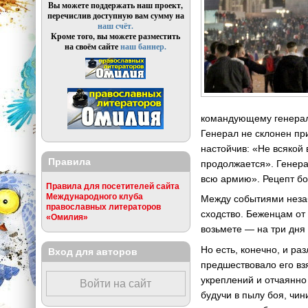
Вы можете поддержать наш проект,
перечислив доступную вам сумму на
наш счёт.
Кроме того, вы можете разместить
на своём сайте
наш баннер.
командующему генералу
Генерал не склонен пр
настойчив: «Не всякой 
Правила
продолжается». Генерал
всю армию». Рецепт бо
Правила для посетителей сайта
Международного клуба
Между событиями незаб
православных литераторов
сходство. Беженцам от 
«Омилия»
возьмете — на три дня
Но есть, конечно, и р
Вход для авторов
предшествовало его вз
укреплений и отчаянно
Войти на сайт
будучи в пылу боя, чин