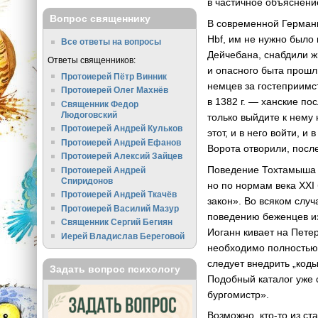
в частичное объяснени
Вопрос священнику
В современной Германи
Hbf, им не нужно было
Все ответы на вопросы
Дейчебана, снабдили ж
Ответы священников:
и опасного быта прошл
Протоиерей Пётр Винник
немцев за гостеприимс
Протоиерей Олег Махнёв
в 1382 г. — ханские по
Священник Федор
Людоговский
только выйдите к нему 
Протоиерей Андрей Кульков
этот, и в него войти, 
Протоиерей Андрей Ефанов
Ворота отворили, посл
Протоиерей Алексий Зайцев
Поведение Тохтамыша 
Протоиерей Андрей
Спиридонов
но по нормам века XXI
Протоиерей Андрей Ткачёв
закон». Во всяком слу
Протоиерей Василий Мазур
поведению беженцев из
Священник Сергий Бегиян
Иоганн кивает на Пете
Иерей Владислав Береговой
необходимо полностью 
следует внедрить „код
Задать вопрос психологу
Подобный каталог уже 
бургомистр».
Возможно, кто-то из с