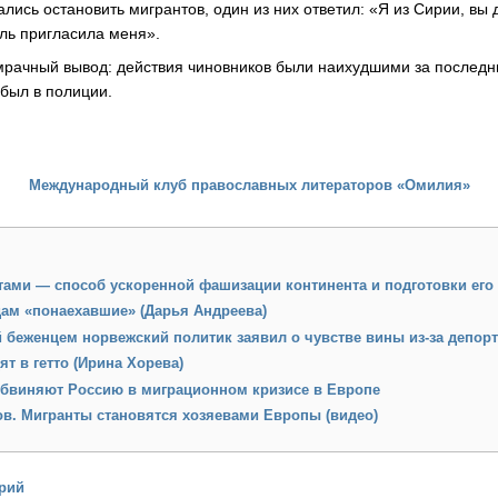
лись остановить мигрантов, один из них ответил: «Я из Сирии, вы
ль пригласила меня».
мрачный вывод: действия чиновников были наихудшими за последни
 был в полиции.
Международный клуб православных литераторов «Омилия»
тами — способ ускоренной фашизации континента и подготовки его 
ам «понаехавшие» (Дарья Андреева)
 беженцем норвежский политик заявил о чувстве вины из-за депор
т в гетто (Ирина Хорева)
бвиняют Россию в миграционном кризисе в Европе
в. Мигранты становятся хозяевами Европы (видео)
рий