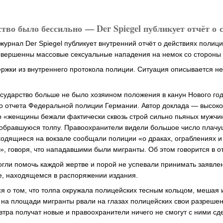
тво было бессильно — Der Spiegel публикует отчёт о
урнал Der Spiegel публикует внутренний отчёт о действиях полиц
совершенны массовые сексуальные нападения на немок со стороны
ржки из внутреннего протокола полиции. Ситуация описывается не
сударство больше не было хозяином положения в канун Нового год
го отчета Федеральной полиции Германии. Автор доклада — высок
то «женщины бежали фактически сквозь строй сильно пьяных мужчин
собравшуюся толпу. Правоохранители видели большое число плачу
одящиеся на вокзале сообщали полиции «о драках, ограблениях и
, говоря, что нападавшими были мигранты. Об этом говорится в о
гли помочь каждой жертве и порой не успевали принимать заявле
е, находящемся в распоряжении издания.
тся о том, что толпа окружала полицейских тесным кольцом, мешая
на площади мигранты рвали на глазах полицейских свои разреше
автра получат новые и правоохранители ничего не смогут с ними сд