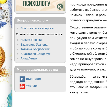
про «коды поведения д
избежать любезности в
немые». Теперь в роли
советских гражданок —
Вопрос психологу
Существенное различие
Все ответы на вопросы
коменданта вряд ли бы
Ответы православных психологов:
принужден сам исхитрят
Никита Яночкин
входит в первую очере
Екатерина Усачева
и обязанность согнуть
Татьяна Бобровских
в Смоленской области 
Анастасия Бондарук
Анна Лелик
земля не оккупирована
надо приноровляться к
другие племена, о зако
Мы в социальных сетях
30 декабря — за сутки
ВКонтакте
подходе сегодняшняя б
YouTube
это шанс на завтрашни
к оккупации.