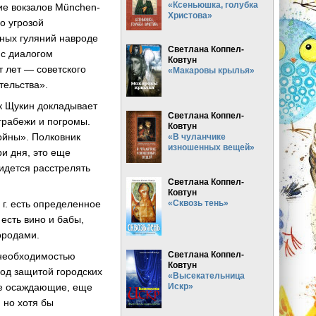
«Ксеньюшка, голубка
тие вокзалов München-
Христова»
о угрозой
дных гуляний навроде
Светлана Коппел-
 с диалогом
Ковтун
т лет — советского
«Макаровы крылья»
тельства».
к Щукин докладывает
Светлана Коппел-
грабежи и погромы.
Ковтун
войны». Полковник
«В чуланчике
изношенных вещей»
ри дня, это еще
ридется расстрелять
Светлана Коппел-
Ковтун
«Сквозь тень»
г. есть определенное
есть вино и бабы,
ородами.
Светлана Коппел-
 необходимостью
Ковтун
од защитой городских
«Высекательница
Искр»
ые осаждающие, еще
 но хотя бы