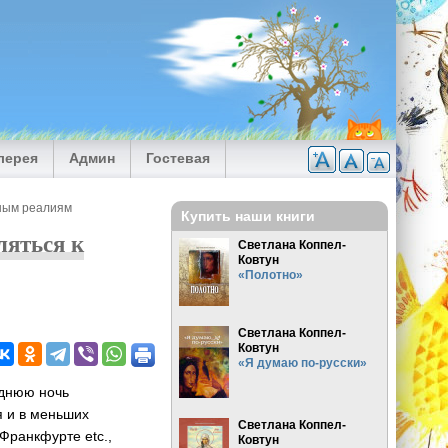
лерея
Админ
Гостевая
ьным реалиям
Купить наши книги
ляться к
Светлана Коппел-
Ковтун
«Полотно»
Светлана Коппел-
Ковтун
«Я думаю по-русски»
однюю ночь
я и в меньших
Светлана Коппел-
 Франкфурте etc.,
Ковтун