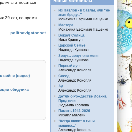
Новые материалы
 должны относиться
Из Павлов - в Савлы, или "не
зная броду..."
х 29 лет, во время
Монахиня Евфимия Пащенко
Мастера
Монахиня Евфимия Пащенко
politnavigator.net
Вокруг Солнца
Илья Криштул
Царской Семье
Надежда Кушкова
Зовут... зовут они меня
Надежда Кушкова
Первый луч
Александр Конопля
к войне (видео)
Сосед
Александр Конопля
Ад
тации обидчика
Александр Конопля
Детям о Рождестве Иоанна
Предтечи
Людмила Громова
Память 1941-2026
Михаил Малеин
"Когда шипит в тиши
машина..."
Александр Конопля