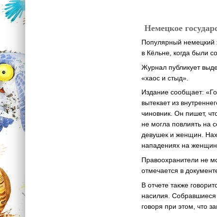
Немецкое государс
Популярный немецкий ж
в Кёльне, когда были 
Журнал публикует выде
«хаос и стыд».
Издание сообщает: «Го
вытекает из внутренне
чиновник. Он пишет, ч
не могла повлиять на 
девушек и женщин. Нах
нападениях на женщин»
Правоохранители не мо
отмечается в документ
В отчете также говори
насилия. Собравшиеся 
говоря при этом, что з