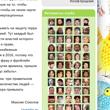
Иосиф Бродский
ные на то, чтобы
чтобы не лезли черти
Активисты клуба
оккупационных
ывать на защиту герра
мией. Тут каждый был
сти властей которого
 и право,
неизбежные
 в 2016, потому что
рь фрау и фройляйн
ругие времена, пришли
до забыть».
ена: при правильном
 количества людей —
пора привыкать
Максим Соколов
izvestia.ru