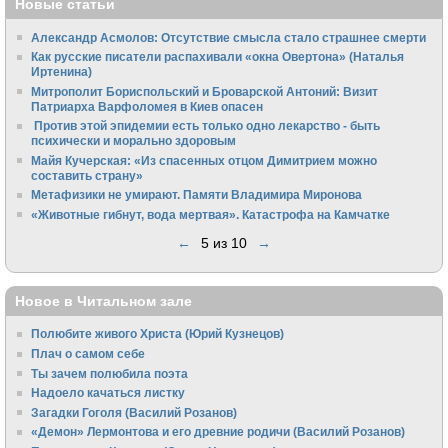
Новые статьи
Александр Асмолов: Отсутствие смысла стало страшнее смерти
Как русские писатели распахивали «окна Овертона» (Наталья
Иртенина)
Митрополит Бориспольский и Броварской Антоний: Визит
Патриарха Варфоломея в Киев опасен
Против этой эпидемии есть только одно лекарство - быть
психически и морально здоровым
Майя Кучерская: «Из спасенных отцом Димитрием можно
составить страну»
Метафизики не умирают. Памяти Владимира Миронова
«Животные гибнут, вода мертвая». Катастрофа на Камчатке
←
5 из 10
→
Новое в Читальном зале
Полюбите живого Христа (Юрий Кузнецов)
Плач о самом себе
Ты зачем полюбила поэта
Надоело качаться листку
Загадки Гоголя (Василий Розанов)
«Демон» Лермонтова и его древние родичи (Василий Розанов)