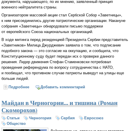
документа, нарушающего, по их мнению, заявленный принцип
военного нейтралитета страны.
Организатором массовой акции стал Сербской Собор «Заветницы»,
к ним присоединились другие патриотические организации. Накануне
собрания «Заветницы» обнародовали письмо поддержки
от европейского Союза национальных организаций.
В ходе митинга перед резиденцией Президента Сербии представитель
«Заветников» Милица Джурджевич заявила о том, что подписание
подобного закона — это согласие на оккупацию, и сообщила, что
Конституционному суду будет передан иск о проверке данного
решения. Лидер движения Стефан Стаменковски потребовал
проведения референдума по вопросу сотрудничества с НАТО,
и пообещал, что противном случае патриоты выведут на улицы еще
больше людей.
Подробнее
о В Белграде прошла антинатовская акция
Добавить комментарий
Майдан в Черногории... и тишина (Роман
Скоморохов)
Статьи
Черногория
Сербия
Евросоюз
Общество