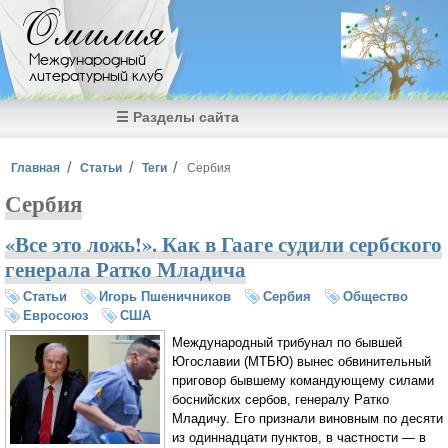
Перейти к основному содержанию
Омилия
Международный
литературный клуб
☰ Разделы сайта
Вы здесь
Главная
Статьи
Теги
Сербия
Сербия
«Все это ложь!». Как в Гааге судили сербского
генерала Ратко Младича
Статьи
Игорь Пшеничников
Сербия
Общество
Евросоюз
США
Международный трибунал по бывшей
Югославии (МТБЮ) вынес обвинительный
приговор бывшему командующему силами
боснийских сербов, генералу Ратко
Младичу. Его признали виновным по десяти
из одиннадцати пунктов, в частности — в