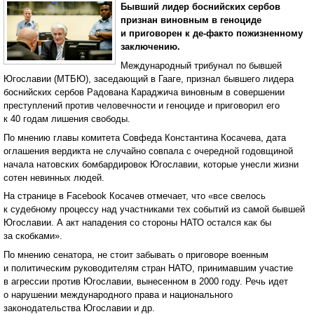
Бывший лидер боснийских сербов
признан виновным в геноциде
и приговорен к де-факто пожизненному
заключению.
Международный трибунал по бывшей
Югославии (МТБЮ), заседающий в Гааге, признал бывшего лидера
боснийских сербов Радована Караджича виновным в совершении
преступлений против человечности и геноциде и приговорил его
к 40 годам лишения свободы.
По мнению главы комитета Совфеда Константина Косачева, дата
оглашения вердикта не случайно совпала с очередной годовщиной
начала натовских бомбардировок Югославии, которые унесли жизни
сотен невинных людей.
На странице в Facebook Косачев отмечает, что «все свелось
к судебному процессу над участниками тех событий из самой бывшей
Югославии. А акт нападения со стороны НАТО остался как бы
за скобками».
По мнению сенатора, не стоит забывать о приговоре военным
и политическим руководителям стран НАТО, принимавшим участие
в агрессии против Югославии, вынесенном в 2000 году. Речь идет
о нарушении международного права и национального
законодательства Югославии и др.