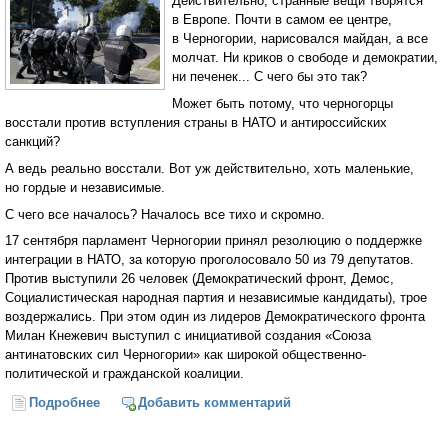
Действительно, странные вещи творятся
в Европе. Почти в самом ее центре,
в Черногории, нарисовался майдан, а все
молчат. Ни криков о свободе и демократии,
ни печенек... С чего бы это так?
Может быть потому, что черногорцы
восстали против вступления страны в НАТО и антироссийских
санкций?
А ведь реально восстали. Вот уж действительно, хоть маленькие,
но гордые и независимые.
С чего все началось? Началось все тихо и скромно.
17 сентября парламент Черногории принял резолюцию о поддержке
интеграции в НАТО, за которую проголосовало 50 из 79 депутатов.
Против выступили 26 человек (Демократический фронт, Демос,
Социалистическая народная партия и независимые кандидаты), трое
воздержались. При этом один из лидеров Демократического фронта
Милан Кнежевич выступил с инициативой создания «Союза
антинатовских сил Черногории» как широкой общественно-
политической и гражданской коалиции.
Подробнее
о Майдан в Черногории... и тишина (Роман
Добавить комментарий
Скоморохов)