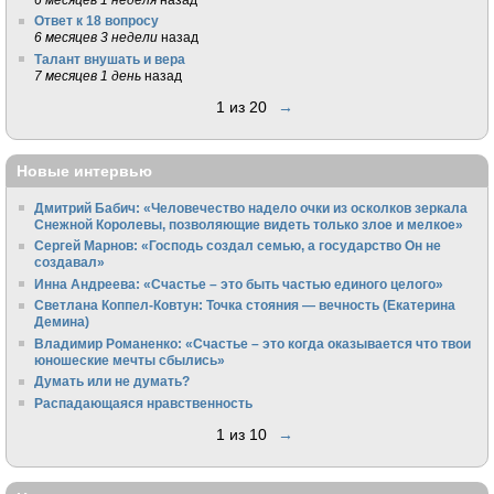
Ответ к 18 вопросу
6 месяцев 3 недели
назад
Талант внушать и вера
7 месяцев 1 день
назад
1 из 20
→
Новые интервью
Дмитрий Бабич: «Человечество надело очки из осколков зеркала
Снежной Королевы, позволяющие видеть только злое и мелкое»
Сергей Марнов: «Господь создал семью, а государство Он не
создавал»
Инна Андреева: «Счастье – это быть частью единого целого»
Светлана Коппел-Ковтун: Точка стояния — вечность (Екатерина
Демина)
Владимир Романенко: «Счастье – это когда оказывается что твои
юношеские мечты сбылись»
Думать или не думать?
Распадающаяся нравственность
1 из 10
→