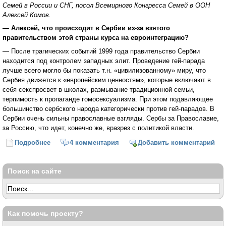
Семей в России и СНГ, посол Всемирного Конгресса Семей в ООН
Алексей Комов.
— Алексей, что происходит в Сербии из-за взятого
правительством этой страны курса на евроинтеграцию?
— После трагических событий 1999 года правительство Сербии
находится под контролем западных элит. Проведение гей-парада
лучше всего могло бы показать т.н. «цивилизованному» миру, что
Сербия движется к «европейским ценностям», которые включают в
себя секспросвет в школах, размывание традиционной семьи,
терпимость к пропаганде гомосексуализма. При этом подавляющее
большинство сербского народа категорически против гей-парадов. В
Сербии очень сильны православные взгляды. Сербы за Православие,
за Россию, что идет, конечно же, вразрез с политикой власти.
Подробнее
о «Стоять до конца». О том, как в Белграде
4 комментария
Добавить комментарий
отменили гей-парад (Алексей Комов)
Поиск на сайте
Как помочь проекту?