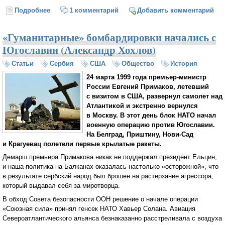
Подробнее
о Годовщину бомбардировок Югославии отметили
1 комментарий
Добавить комментарий
приговором Караджичу
«Гуманитарные» бомбардировки начались с
Югославии (Александр Хохлов)
Статьи
Сербия
США
Общество
История
24 марта 1999 года премьер-министр
России Евгений Примаков, летевший
с визитом в США, развернул самолет над
Атлантикой и экстренно вернулся
в Москву. В этот день блок НАТО начал
военную операцию против Югославии.
На Белград, Приштину, Нови-Сад
и Крагуевац полетели первые крылатые ракеты.
Демарш премьера Примакова никак не поддержал президент Ельцин,
и наша политика на Балканах оказалась настолько «осторожной», что
в результате сербский народ был брошен на растерзание агрессора,
который выдавал себя за миротворца.
В обход Совета безопасности ООН решение о начале операции
«Союзная сила» принял генсек НАТО Хавьер Солана. Авиация
Североатлантического альянса безнаказанно расстреливала с воздуха