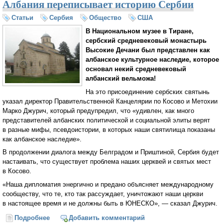
Албания переписывает историю Сербии
Статьи
Сербия
Общество
США
В Национальном музее в Тиране,
сербский средневековый монастырь
Высокие Дечани был представлен как
албанское культурное наследие, которое
основал некий средневековый
албанский вельможа!
На это присоединение сербских святынь
указал директор Правительственной Канцелярии по Косово и Метохии
Марко Джурич, который предупредил, что «удивлен, как много
представителей албанских политической и социальной элиты верят
в разные мифы, псевдоистории, в которых наши святилища показаны
как албанское наследие».
В продолжении диалога между Белградом и Приштиной, Сербия будет
настаивать, что существует проблема наших церквей и святых мест
в Косово.
«Наша дипломатия энергично и предано объясняет международному
сообществу, что те, кто так рассуждает, уничтожают наши церкви
в настоящее время и не должны быть в ЮНЕСКО», — сказал Джурич.
Подробнее
о Албания переписывает историю Сербии
Добавить комментарий