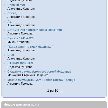
Надежда Кушкова
Первый луч
Александр Конопля
Сосед
Александр Конопля
Ад
Александр Конопля
Детям о Рождестве Иоанна Предтечи
Людмила Громова
Память 1941-2026
Михаил Малеин
"Когда шипит в тиши машина..."
Александр Конопля
Снег
Александр Конопля
НАШИМ ВОИНАМ
Надежда Кушкова
Сказание о жене Адера и о рыжей блуднице
Монахиня Евфимия Пащенко
Можно ли увидеть Бога? Тайна Святой Троицы
Людмила Громова
1 из 10
→
Новые комментарии