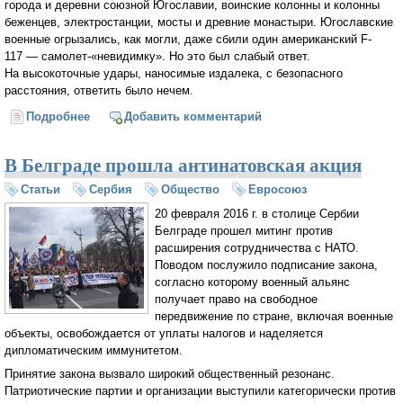
города и деревни союзной Югославии, воинские колонны и колонны
беженцев, электростанции, мосты и древние монастыри. Югославские
военные огрызались, как могли, даже сбили один американский F-
117 — самолет-«невидимку». Но это был слабый ответ.
На высокоточные удары, наносимые издалека, с безопасного
расстояния, ответить было нечем.
Подробнее
о «Гуманитарные» бомбардировки начались с
Добавить комментарий
Югославии (Александр Хохлов)
В Белграде прошла антинатовская акция
Статьи
Сербия
Общество
Евросоюз
20 февраля 2016 г. в столице Сербии
Белграде прошел митинг против
расширения сотрудничества с НАТО.
Поводом послужило подписание закона,
согласно которому военный альянс
получает право на свободное
передвижение по стране, включая военные
объекты, освобождается от уплаты налогов и наделяется
дипломатическим иммунитетом.
Принятие закона вызвало широкий общественный резонанс.
Патриотические партии и организации выступили категорически против