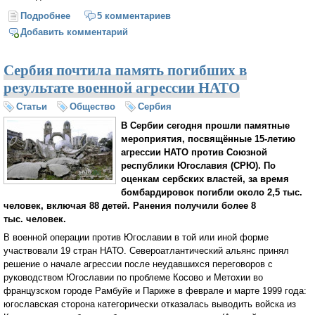
Подробнее
о В Белграде прошел гей-парад под охраной
5 комментариев
бронетехники
Добавить комментарий
Сербия почтила память погибших в
результате военной агрессии НАТО
Статьи
Общество
Сербия
В Сербии сегодня прошли памятные
мероприятия, посвящённые 15-летию
агрессии НАТО против Союзной
республики Югославия (СРЮ). По
оценкам сербских властей, за время
бомбардировок погибли около 2,5 тыс.
человек, включая 88 детей. Ранения получили более 8
тыс. человек.
В военной операции против Югославии в той или иной форме
участвовали 19 стран НАТО. Североатлантический альянс принял
решение о начале агрессии после неудавшихся переговоров с
руководством Югославии по проблеме Косово и Метохии во
французском городе Рамбуйе и Париже в феврале и марте 1999 года:
югославская сторона категорически отказалась выводить войска из