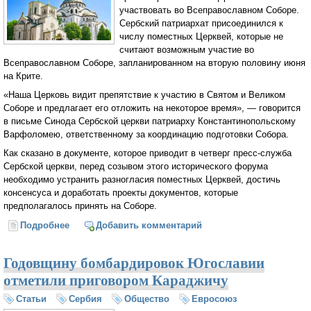
участвовать во Всеправославном Соборе.
Сербский патриархат присоединился к
числу поместных Церквей, которые не
считают возможным участие во
Всеправославном Соборе, запланированном на вторую половину июня
на Крите.
«Наша Церковь видит препятствие к участию в Святом и Великом
Соборе и предлагает его отложить на некоторое время», — говорится
в письме Синода Сербской церкви патриарху Константинопольскому
Варфоломею, ответственному за координацию подготовки Собора.
Как сказано в документе, которое приводит в четверг пресс-служба
Сербской церкви, перед созывом этого исторического форума
необходимо устранить разногласия поместных Церквей, достичь
консенсуса и доработать проекты документов, которые
предполагалось принять на Соборе.
Подробнее
о Сербская Православная Церковь отказалась
Добавить комментарий
участвовать во Всеправославном Соборе
Годовщину бомбардировок Югославии
отметили приговором Караджичу
Статьи
Сербия
Общество
Евросоюз