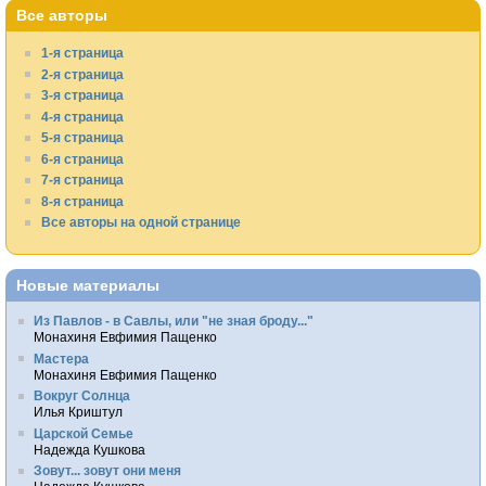
Все авторы
1-я страница
2-я страница
3-я страница
4-я страница
5-я страница
6-я страница
7-я страница
8-я страница
Все авторы на одной странице
Новые материалы
Из Павлов - в Савлы, или "не зная броду..."
Монахиня Евфимия Пащенко
Мастера
Монахиня Евфимия Пащенко
Вокруг Солнца
Илья Криштул
Царской Семье
Надежда Кушкова
Зовут... зовут они меня