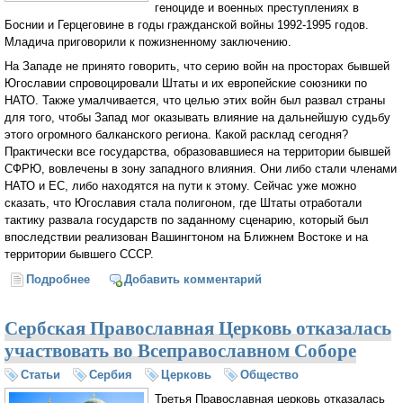
геноциде и военных преступлениях в
Боснии и Герцеговине в годы гражданской войны 1992-1995 годов.
Младича приговорили к пожизненному заключению.
На Западе не принято говорить, что серию войн на просторах бывшей
Югославии спровоцировали Штаты и их европейские союзники по
НАТО. Также умалчивается, что целью этих войн был развал страны
для того, чтобы Запад мог оказывать влияние на дальнейшую судьбу
этого огромного балканского региона. Какой расклад сегодня?
Практически все государства, образовавшиеся на территории бывшей
СФРЮ, вовлечены в зону западного влияния. Они либо стали членами
НАТО и ЕС, либо находятся на пути к этому. Сейчас уже можно
сказать, что Югославия стала полигоном, где Штаты отработали
тактику развала государств по заданному сценарию, который был
впоследствии реализован Вашингтоном на Ближнем Востоке и на
территории бывшего СССР.
Подробнее
о «Все это ложь!». Как в Гааге судили сербского
Добавить комментарий
генерала Ратко Младича
Сербская Православная Церковь отказалась
участвовать во Всеправославном Соборе
Статьи
Сербия
Церковь
Общество
Третья Православная церковь отказалась