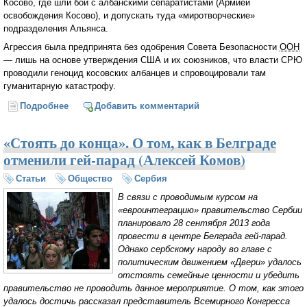
Косово, где шли бои с албанскими сепаратистами (Армией
освобождения Косово), и допускать туда «миротворческие»
подразделения Альянса.
Агрессия была предпринята без одобрения Совета Безопасности
ООН
— лишь на основе утверждения США и их союзников, что власти СРЮ
проводили геноцид косовских албанцев и спровоцировали там
гуманитарную катастрофу.
Подробнее
о Сербия почтила память погибших в результате
Добавить комментарий
военной агрессии НАТО
«Стоять до конца». О том, как в Белграде
отменили гей-парад (Алексей Комов)
Статьи
Общество
Сербия
В связи с проводимым курсом на
«евроинтеграцию» правительство Сербии
планировало 28 сентября 2013 года
провести в центре Белграда гей-парад.
Однако сербскому народу во главе с
политическим движением «Двери» удалось
отстоять семейные ценности и убедить
правительство не проводить данное мероприятие. О том, как этого
удалось достичь рассказал представитель Всемирного Конгресса