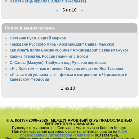
Памяти отца Кирилла (Олеся Николаева)
←
5 из 10
→
Новое в медиагалерее
Святыни Руси. Сергей Марнов
Граждане Русского мира - Архимандрит Савва (Мажуко)
Как узнать волю Божию обо мне? Архимандрит Савва (Мажуко)
Каринэ Геворгян. Россия граничит с Богом
О. Савва (Мажуко). Трибунал над Русской церковью
«Я с Христом — как в танке». Парсуна писателя Яна Таксюра
«И глас мой услышат…» – фильм о митрополите Черкасском и
Каневском Феодосии
1 из 10
→
© А. Ковтун 2008–2026 МЕЖДУНАРОДНЫЙ КЛУБ ПРАВОСЛАВНЫХ
ЛИТЕРАТОРОВ «ОМИЛИЯ»
Руководитель проекта — Светлана Анатольевна Коппел-Ковтун.
При использования материалов сайта, активная ссылка на
Клуб
православных литераторов «ОМИЛИЯ»
обязательна.
При необходимости коммерческого использования текстов обязательно