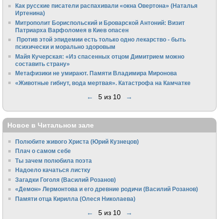
Как русские писатели распахивали «окна Овертона» (Наталья
Иртенина)
Митрополит Бориспольский и Броварской Антоний: Визит
Патриарха Варфоломея в Киев опасен
Против этой эпидемии есть только одно лекарство - быть
психически и морально здоровым
Майя Кучерская: «Из спасенных отцом Димитрием можно
составить страну»
Метафизики не умирают. Памяти Владимира Миронова
«Животные гибнут, вода мертвая». Катастрофа на Камчатке
←
5 из 10
→
Новое в Читальном зале
Полюбите живого Христа (Юрий Кузнецов)
Плач о самом себе
Ты зачем полюбила поэта
Надоело качаться листку
Загадки Гоголя (Василий Розанов)
«Демон» Лермонтова и его древние родичи (Василий Розанов)
Памяти отца Кирилла (Олеся Николаева)
←
5 из 10
→