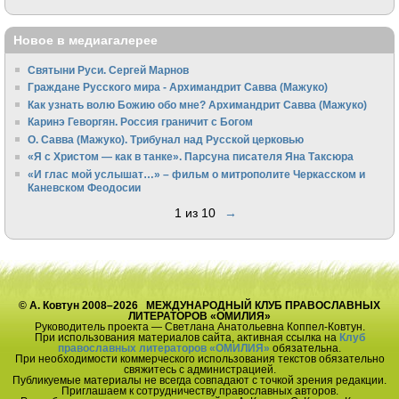
Новое в медиагалерее
Святыни Руси. Сергей Марнов
Граждане Русского мира - Архимандрит Савва (Мажуко)
Как узнать волю Божию обо мне? Архимандрит Савва (Мажуко)
Каринэ Геворгян. Россия граничит с Богом
О. Савва (Мажуко). Трибунал над Русской церковью
«Я с Христом — как в танке». Парсуна писателя Яна Таксюра
«И глас мой услышат…» – фильм о митрополите Черкасском и
Каневском Феодосии
1 из 10
→
© А. Ковтун 2008–2026 МЕЖДУНАРОДНЫЙ КЛУБ ПРАВОСЛАВНЫХ
ЛИТЕРАТОРОВ «ОМИЛИЯ»
Руководитель проекта — Светлана Анатольевна Коппел-Ковтун.
При использования материалов сайта, активная ссылка на
Клуб
православных литераторов «ОМИЛИЯ»
обязательна.
При необходимости коммерческого использования текстов обязательно
свяжитесь с администрацией.
Публикуемые материалы не всегда совпадают с точкой зрения редакции.
Приглашаем к сотрудничеству православных авторов.