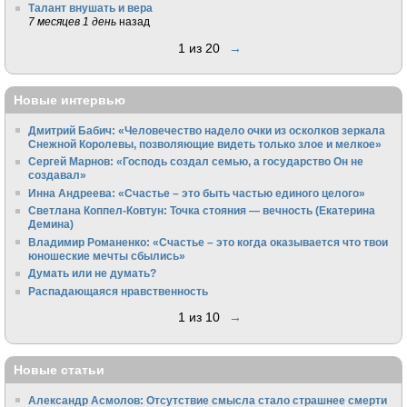
Талант внушать и вера
7 месяцев 1 день
назад
1 из 20
→
Новые интервью
Дмитрий Бабич: «Человечество надело очки из осколков зеркала
Снежной Королевы, позволяющие видеть только злое и мелкое»
Сергей Марнов: «Господь создал семью, а государство Он не
создавал»
Инна Андреева: «Счастье – это быть частью единого целого»
Светлана Коппел-Ковтун: Точка стояния — вечность (Екатерина
Демина)
Владимир Романенко: «Счастье – это когда оказывается что твои
юношеские мечты сбылись»
Думать или не думать?
Распадающаяся нравственность
1 из 10
→
Новые статьи
Александр Асмолов: Отсутствие смысла стало страшнее смерти