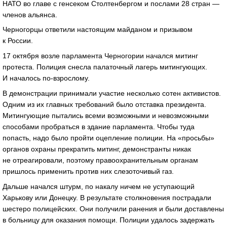
НАТО во главе с генсеком Столтенбергом и послами 28 стран —
членов альянса.
Черногорцы ответили настоящим майданом и призывом
к России.
17 октября возле парламента Черногории начался митинг
протеста. Полиция снесла палаточный лагерь митингующих.
И началось по-взрослому.
В демонстрации принимали участие несколько сотен активистов.
Одним из их главных требований было отставка президента.
Митингующие пытались всеми возможными и невозможными
способами пробраться в здание парламента. Чтобы туда
попасть, надо было пройти оцепление полиции. На «просьбы»
органов охраны прекратить митинг, демонстранты никак
не отреагировали, поэтому правоохранительным органам
пришлось применить против них слезоточивый газ.
Дальше начался штурм, по накалу ничем не уступающий
Харькову или Донецку. В результате столкновения пострадали
шестеро полицейских. Они получили ранения и были доставлены
в больницу для оказания помощи. Полиции удалось задержать