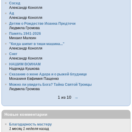
Сосед
Александр Конопля
Ад
Александр Конопля
Детям о Рождестве Иоанна Предтечи
Людмила Громова
Память 1941-2026
Михаил Малеин
"Когда шипит в тиши машина..."
Александр Конопля
Снег
Александр Конопля
НАШИМ ВОИНАМ
Надежда Кушкова
Сказание о жене Адера и о рыжей блуднице
Монахиня Евфимия Пащенко
Можно ли увидеть Бога? Тайна Святой Троицы
Людмила Громова
1 из 10
→
Новые комментарии
Благодарность мастеру
1 месяц 1 неделя
назад