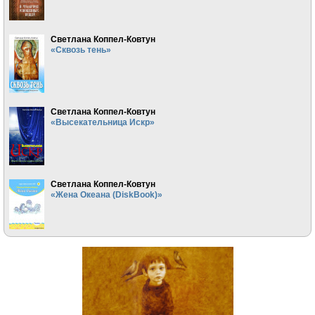
Светлана Коппел-Ковтун
«Сквозь тень»
Светлана Коппел-Ковтун
«Высекательница Искр»
Светлана Коппел-Ковтун
«Жена Океана (DiskBook)»