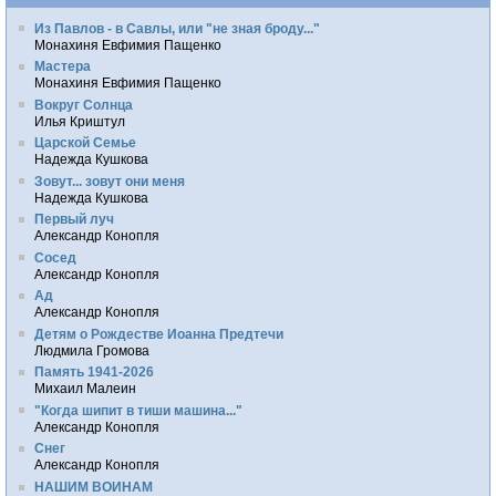
Из Павлов - в Савлы, или "не зная броду..."
Монахиня Евфимия Пащенко
Мастера
Монахиня Евфимия Пащенко
Вокруг Солнца
Илья Криштул
Царской Семье
Надежда Кушкова
Зовут... зовут они меня
Надежда Кушкова
Первый луч
Александр Конопля
Сосед
Александр Конопля
Ад
Александр Конопля
Детям о Рождестве Иоанна Предтечи
Людмила Громова
Память 1941-2026
Михаил Малеин
"Когда шипит в тиши машина..."
Александр Конопля
Снег
Александр Конопля
НАШИМ ВОИНАМ