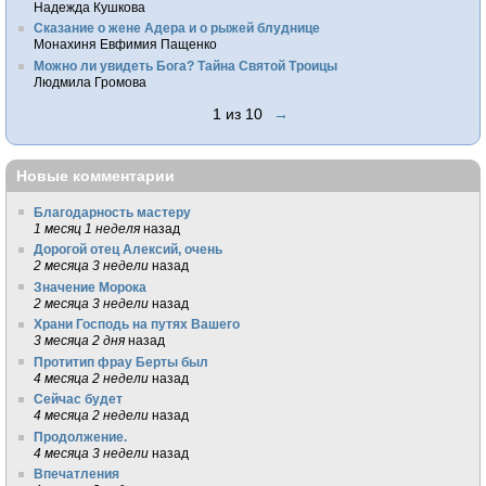
Надежда Кушкова
Сказание о жене Адера и о рыжей блуднице
Монахиня Евфимия Пащенко
Можно ли увидеть Бога? Тайна Святой Троицы
Людмила Громова
1 из 10
→
Новые комментарии
Благодарность мастеру
1 месяц 1 неделя
назад
Дорогой отец Алексий, очень
2 месяца 3 недели
назад
Значение Морока
2 месяца 3 недели
назад
Храни Господь на путях Вашего
3 месяца 2 дня
назад
Протитип фрау Берты был
4 месяца 2 недели
назад
Сейчас будет
4 месяца 2 недели
назад
Продолжение.
4 месяца 3 недели
назад
Впечатления