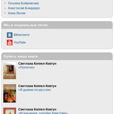
Татьяна Бобровских
Анастасия Бондарук
Анна Лелик
Мы в социальных сетях
ВКонтакте
YouTube
Купить наши книги
Светлана Коппел-Ковтун
«Полотно»
Светлана Коппел-Ковтун
«Я думаю по-русски»
Светлана Коппел-Ковтун
«Ксеньюшка, голубка Христова»