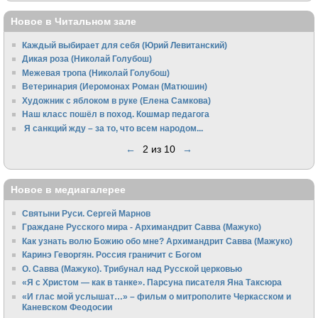
Новое в Читальном зале
Каждый выбирает для себя (Юрий Левитанский)
Дикая роза (Николай Голубош)
Межевая тропа (Николай Голубош)
Ветеринария (Иеромонах Роман (Матюшин)
Художник с яблоком в руке (Елена Самкова)
Наш класс пошёл в поход. Кошмар педагога
Я санкций жду – за то, что всем народом...
←
2 из 10
→
Новое в медиагалерее
Святыни Руси. Сергей Марнов
Граждане Русского мира - Архимандрит Савва (Мажуко)
Как узнать волю Божию обо мне? Архимандрит Савва (Мажуко)
Каринэ Геворгян. Россия граничит с Богом
О. Савва (Мажуко). Трибунал над Русской церковью
«Я с Христом — как в танке». Парсуна писателя Яна Таксюра
«И глас мой услышат…» – фильм о митрополите Черкасском и
Каневском Феодосии