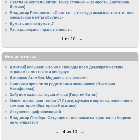
Светлана Коппел-Ковтун: Точка стояния — вечность (Екатерина
Демина)
Владимир Романенко: «Счастье – это когда оказывается что твои
юношеские мечты сбылись»
Думать или не думать?
Распадающаяся нравственность
1 из 10
→
Новые статьи
Дмитрий Косырев: «Во имя свободы всем демократическим
странам велят ввести цензуру»
Джорджо Агамбен. Медицина как религия
Силовики пришли за родителями школьников (Виктория
Никифорова)
Забудем казнь за вкусный сыр (Георгий Зотов)
Может ли машина творить? Стихи, музыка и картины, написанные
компьютером (Екатерина Никитина)
Искушение цифровизацией
Владимир Легойда: Ситуация с гонениями на христиан в Африке
не улучшается
←
4 из 10
→