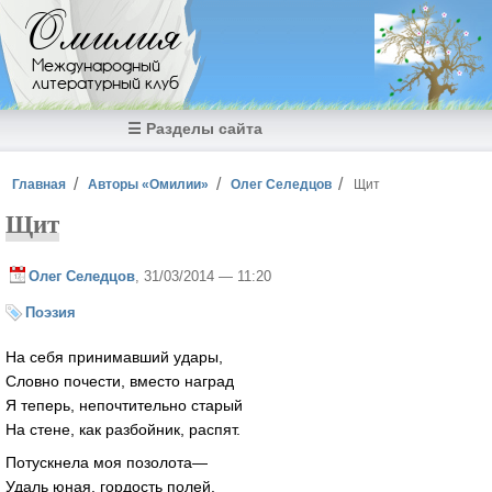
Перейти к основному содержанию
Омилия
Международный
литературный клуб
☰ Разделы сайта
Вы здесь
Главная
Авторы «Омилии»
Олег Селедцов
Щит
Щит
Олег Селедцов
, 31/03/2014 — 11:20
Поэзия
На себя принимавший удары,
Словно почести, вместо наград
Я теперь, непочтительно старый
На стене, как разбойник, распят.
Потускнела моя позолота—
Удаль юная, гордость полей,