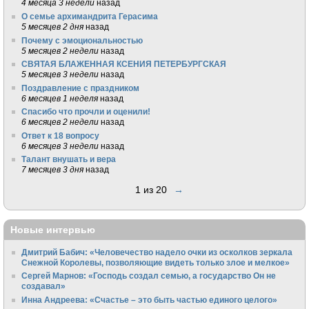
4 месяца 3 недели
назад
О семье архимандрита Герасима
5 месяцев 2 дня
назад
Почему с эмоциональностью
5 месяцев 2 недели
назад
СВЯТАЯ БЛАЖЕННАЯ КСЕНИЯ ПЕТЕРБУРГСКАЯ
5 месяцев 3 недели
назад
Поздравление с праздником
6 месяцев 1 неделя
назад
Спасибо что прочли и оценили!
6 месяцев 2 недели
назад
Ответ к 18 вопросу
6 месяцев 3 недели
назад
Талант внушать и вера
7 месяцев 3 дня
назад
1 из 20
→
Новые интервью
Дмитрий Бабич: «Человечество надело очки из осколков зеркала
Снежной Королевы, позволяющие видеть только злое и мелкое»
Сергей Марнов: «Господь создал семью, а государство Он не
создавал»
Инна Андреева: «Счастье – это быть частью единого целого»