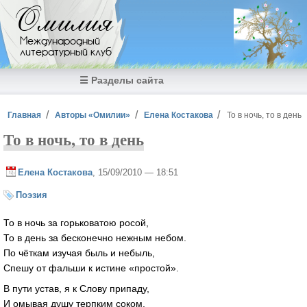
Перейти к основному содержанию
Омилия
Международный
литературный клуб
☰ Разделы сайта
Вы здесь
Главная
Авторы «Омилии»
Елена Костакова
То в ночь, то в день
То в ночь, то в день
Елена Костакова
, 15/09/2010 — 18:51
Поэзия
То в ночь за горьковатою росой,
То в день за бесконечно нежным небом.
По чёткам изучая быль и небыль,
Спешу от фальши к истине «простой».
В пути устав, я к Слову припаду,
И омывая душу терпким соком,