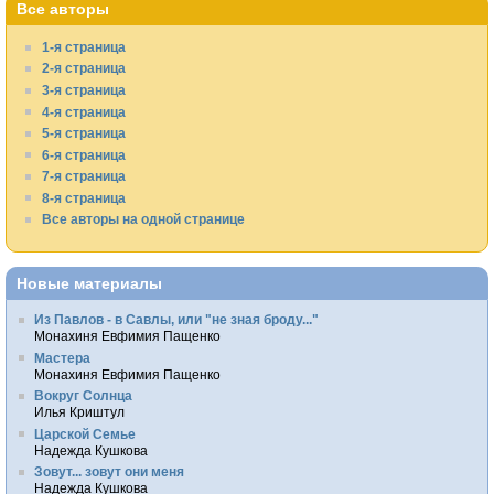
Все авторы
1-я страница
2-я страница
3-я страница
4-я страница
5-я страница
6-я страница
7-я страница
8-я страница
Все авторы на одной странице
Новые материалы
Из Павлов - в Савлы, или "не зная броду..."
Монахиня Евфимия Пащенко
Мастера
Монахиня Евфимия Пащенко
Вокруг Солнца
Илья Криштул
Царской Семье
Надежда Кушкова
Зовут... зовут они меня
Надежда Кушкова