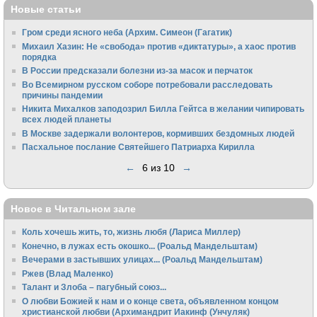
Новые статьи
Гром среди ясного неба (Архим. Симеон (Гагатик)
Михаил Хазин: Не «свобода» против «диктатуры», а хаос против
порядка
В России предсказали болезни из-за масок и перчаток
Во Всемирном русском соборе потребовали расследовать
причины пандемии
Никита Михалков заподозрил Билла Гейтса в желании чипировать
всех людей планеты
В Москве задержали волонтеров, кормивших бездомных людей
Пасхальное послание Святейшего Патриарха Кирилла
←
6 из 10
→
Новое в Читальном зале
Коль хочешь жить, то, жизнь любя (Лариса Миллер)
Конечно, в лужах есть окошко... (Роальд Мандельштам)
Вечерами в застывших улицах... (Роальд Мандельштам)
Ржев (Влад Маленко)
Талант и Злоба – пагубный союз...
О любви Божией к нам и о конце света, объявленном концом
христианской любви (Архимандрит Иакинф (Унчуляк)