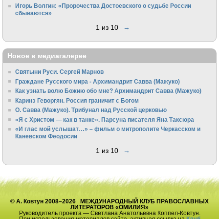
Игорь Волгин: «Пророчества Достоевского о судьбе России
сбываются»
1 из 10
→
Новое в медиагалерее
Святыни Руси. Сергей Марнов
Граждане Русского мира - Архимандрит Савва (Мажуко)
Как узнать волю Божию обо мне? Архимандрит Савва (Мажуко)
Каринэ Геворгян. Россия граничит с Богом
О. Савва (Мажуко). Трибунал над Русской церковью
«Я с Христом — как в танке». Парсуна писателя Яна Таксюра
«И глас мой услышат…» – фильм о митрополите Черкасском и
Каневском Феодосии
1 из 10
→
© А. Ковтун 2008–2026 МЕЖДУНАРОДНЫЙ КЛУБ ПРАВОСЛАВНЫХ
ЛИТЕРАТОРОВ «ОМИЛИЯ»
Руководитель проекта — Светлана Анатольевна Коппел-Ковтун.
При использования материалов сайта, активная ссылка на
Клуб