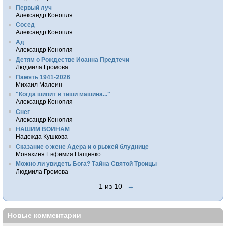
Первый луч
Александр Конопля
Сосед
Александр Конопля
Ад
Александр Конопля
Детям о Рождестве Иоанна Предтечи
Людмила Громова
Память 1941-2026
Михаил Малеин
"Когда шипит в тиши машина..."
Александр Конопля
Снег
Александр Конопля
НАШИМ ВОИНАМ
Надежда Кушкова
Сказание о жене Адера и о рыжей блуднице
Монахиня Евфимия Пащенко
Можно ли увидеть Бога? Тайна Святой Троицы
Людмила Громова
1 из 10
→
Новые комментарии