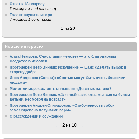
Ответ к 18 вопросу
6 месяцев 3 недели
назад
Талант внушать и вера
7 месяцев 1 день
назад
1 из 20
→
Новые интервью
Алла Немцова: Счастливый человек — это благодарный
Создателю человек
Протоиерей Пётр Винник: Искушение — шанс сделать выбор в
сторону добра
Инна Андреева (Сапега): «Святые могут быть очень близкими
людьми»
Может ли море состоять сплошь из «Девятых валов»?
Протоиерей Пётр Винник: «Для любящего отца мы всегда будем
детьми, несмотря на возраст»
Протоиерей Андрей Спиридонов: «Озабоченность собой
замаскирована лозунгами веры»
О рассуждении и осуждении
←
2 из 10
→