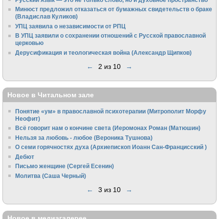
Минюст предложил отказаться от бумажных свидетельств о браке
(Владислав Куликов)
УПЦ заявила о независимости от РПЦ
В УПЦ заявили о сохранении отношений с Русской православной
церковью
Дерусификация и теологическая война (Александр Щипков)
←
2 из 10
→
Новое в Читальном зале
Понятие «ум» в православной психотерапии (Митрополит Морфу
Неофит)
Всё говорит нам о кончине света (Иеромонах Роман (Матюшин)
Нельзя за любовь - любое (Вероника Тушнова)
О семи горячностях духа (Архиепископ Иоанн Сан-Францисский )
Дебют
Письмо женщине (Сергей Есенин)
Молитва (Саша Черный)
←
3 из 10
→
Новое в медиагалерее