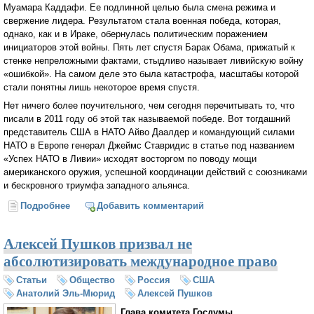
Муамара Каддафи. Ее подлинной целью была смена режима и
свержение лидера. Результатом стала военная победа, которая,
однако, как и в Ираке, обернулась политическим поражением
инициаторов этой войны. Пять лет спустя Барак Обама, прижатый к
стенке непреложными фактами, стыдливо называет ливийскую войну
«ошибкой». На самом деле это была катастрофа, масштабы которой
стали понятны лишь некоторое время спустя.
Нет ничего более поучительного, чем сегодня перечитывать то, что
писали в 2011 году об этой так называемой победе. Вот тогдашний
представитель США в НАТО Айво Даалдер и командующий силами
НАТО в Европе генерал Джеймс Ставридис в статье под названием
«Успех НАТО в Ливии» исходят восторгом по поводу мощи
американского оружия, успешной координации действий с союзниками
и бескровного триумфа западного альянса.
Подробнее
о Война в Ливии: не ошибка, а катастрофа
Добавить комментарий
Алексей Пушков призвал не
абсолютизировать международное право
Статьи
Общество
Россия
США
Анатолий Эль-Мюрид
Алексей Пушков
Глава комитета Госдумы