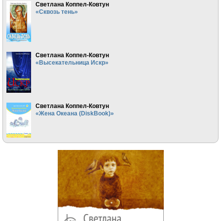
Светлана Коппел-Ковтун
«Сквозь тень»
Светлана Коппел-Ковтун
«Высекательница Искр»
Светлана Коппел-Ковтун
«Жена Океана (DiskBook)»