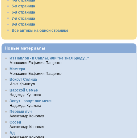
4-я страница
5-я страница
6-я страница
7-я страница
8-я страница
Все авторы на одной странице
Новые материалы
Из Павлов - в Савлы, или "не зная броду..."
Монахиня Евфимия Пащенко
Мастера
Монахиня Евфимия Пащенко
Вокруг Солнца
Илья Криштул
Царской Семье
Надежда Кушкова
Зовут... зовут они меня
Надежда Кушкова
Первый луч
Александр Конопля
Сосед
Александр Конопля
Ад
Александр Конопля