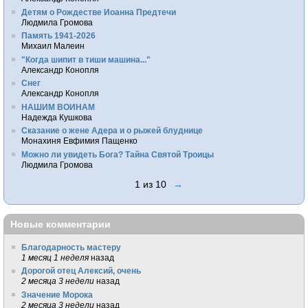
Детям о Рождестве Иоанна Предтечи
Людмила Громова
Память 1941-2026
Михаил Малеин
"Когда шипит в тиши машина..."
Александр Конопля
Снег
Александр Конопля
НАШИМ ВОИНАМ
Надежда Кушкова
Сказание о жене Адера и о рыжей блуднице
Монахиня Евфимия Пащенко
Можно ли увидеть Бога? Тайна Святой Троицы
Людмила Громова
1 из 10
→
Новые комментарии
Благодарность мастеру
1 месяц 1 неделя
назад
Дорогой отец Алексий, очень
2 месяца 3 недели
назад
Значение Морока
2 месяца 3 недели
назад