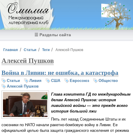
Перейти к основному содержанию
Омилия
Международный
литературный клуб
☰ Разделы сайта
Вы здесь
Главная
Статьи
Теги
Алексей Пушков
Алексей Пушков
Война в Ливии: не ошибка, а катастрофа
Статьи
Ливия
США
Евросоюз
Общество
Алексей Пушков
Глава комитета ГД по международным
делам Алексей Пушков: история
ливийской войны — это прежде всего
история большой лжи
Пять лет назад Соединенные Штаты и их
союзники по НАТО начали ракетно-бомбовую войну в Ливии. Ее
официальной целью была защита гражданского населения от режима