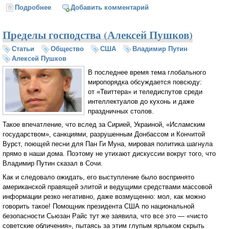
Подробнее
о Пушков: Меркель не побоялась признать, что
Добавить комментарий
СССР освободил Освенцим
Пределы господства (Алексей Пушков)
Статьи
Общество
США
Владимир Путин
Алексей Пушков
В последнее время тема глобального
миропорядка обсуждается повсюду:
от «Твиттера» и теледиспутов среди
интеллектуалов до кухонь и даже
праздничных столов.
Такое впечатление, что вслед за Сирией, Украиной, «Исламским
государством», санкциями, разрушенным Донбассом и Кончитой
Вурст, поющей песни для Пан Ги Муна, мировая политика шагнула
прямо в наши дома. Поэтому не утихают дискуссии вокруг того, что
Владимир Путин сказал в Сочи.
Как и следовало ожидать, его выступление было воспринято
американской правящей элитой и ведущими средствами массовой
информации резко негативно, даже возмущенно: мол, как можно
говорить такое! Помощник президента США по национальной
безопасности Сьюзан Райс тут же заявила, что все это — «чисто
советские обличения», пытаясь за этим глупым ярлыком скрыть