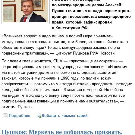
по международным делам Алексей
Пушков считает, что надо пересмотреть
принцип верховенства международного
права, который зафиксирован
в Конституции РФ.
«Возникает вопрос: а надо ли нам в полной мере принимать
международное законодательство, тем более, что оно сейчас стало
объектом манипуляции? То есть международные законы, но они
подвержены трактовкам», — цитирует Пушкова РИА Новости.
По словам главы комитета, США — «пристанище демократии» —
не ратифицировали многие международные соглашения. «И почему
мы в этой ситуации должны непременно следовать всем этим
законам, которые мы приняли в 1990 годы по политическим
соображениям — потому что мы тогда пытались преодолеть наследие
холодной войны и максимально сблизиться с Европой. Но сейчас
мы видим, что холодную войну ведут против нас, несмотря на все
подписанные нами конвенции и принятые нами обязательства», —
отметил Пушков.
Подробнее
о Алексей Пушков призвал не абсолютизировать
Добавить комментарий
международное право
Пушков: Меркель не побоялась признать,