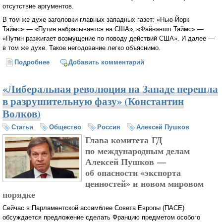
отсутствие аргументов.
В том же духе заголовки главных западных газет: «Нью-Йорк
Таймс» — «Путин набрасывается на США», «Файнэншл Таймс» —
«Путин разжигает возмущение по поводу действий США». И далее —
в том же духе. Такое негодование легко объяснимо.
Подробнее
о Пределы господства (Алексей Пушков)
Добавить комментарий
«Либеральная революция на Западе перешла
в разрушительную фазу» (Константин
Волков)
Статьи
Общество
Россия
Алексей Пушков
Глава комитета ГД
по международным делам
Алексей Пушков —
об опасности «экспорта
ценностей» и новом мировом
порядке
Сейчас в Парламентской ассамблее Совета Европы (ПАСЕ)
обсуждается предложение сделать Францию предметом особого