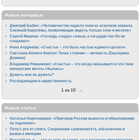
Новые интервью
Дмитрий Бабич: «Человечество надело очки из осколков зеркала
Снежной Королевы, позволяющие видеть только злое и мелкое»
Сергей Марнов: «Господь создал семью, а государство Он не
создавал»
Инна Андреева: «Счастье – это быть частью единого целого»
Светлана Коппел-Ковтун: Точка стояния — вечность (Екатерина
Демина)
Владимир Романенко: «Счастье – это когда оказывается что твои
юношеские мечты сбылись»
Думать или не думать?
Распадающаяся нравственность
1 из 10
→
Новые статьи
Наталья Нарочницкая: «Приговор России вынесен и обжалованию
не подлежит»
Петр I: pro et contra. Сохранение суверенитета, абсолютизм и
рывок к империи
Русский язык — это не только слово, но и духовное пространство