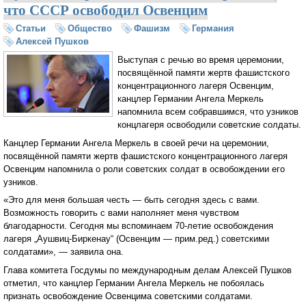
что СССР освободил Освенцим
Статьи
Общество
Фашизм
Германия
Алексей Пушков
Выступая с речью во время церемонии,
посвящённой памяти жертв фашистского
концентрационного лагеря Освенцим,
канцлер Германии Ангела Меркель
напомнила всем собравшимся, что узников
концлагеря освободили советские солдаты.
Канцлер Германии Ангела Меркель в своей речи на церемонии,
посвящённой памяти жертв фашистского концентрационного лагеря
Освенцим напомнила о роли советских солдат в освобождении его
узников.
«Это для меня большая честь — быть сегодня здесь с вами.
Возможность говорить с вами наполняет меня чувством
благодарности. Сегодня мы вспоминаем 70-летие освобождения
лагеря „Аушвиц-Биркенау“ (Освенцим — прим.ред.) советскими
солдатами», — заявила она.
Глава комитета Госдумы по международным делам Алексей Пушков
отметил, что канцлер Германии Ангела Меркель не побоялась
признать освобождение Освенцима советскими солдатами.