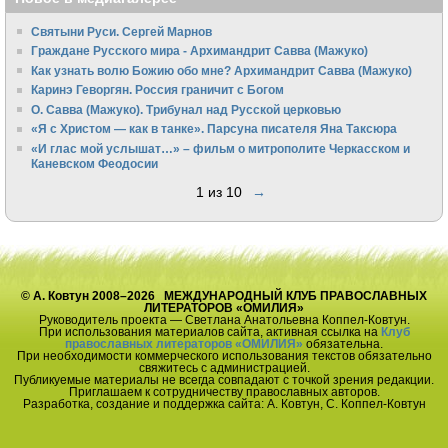
Святыни Руси. Сергей Марнов
Граждане Русского мира - Архимандрит Савва (Мажуко)
Как узнать волю Божию обо мне? Архимандрит Савва (Мажуко)
Каринэ Геворгян. Россия граничит с Богом
О. Савва (Мажуко). Трибунал над Русской церковью
«Я с Христом — как в танке». Парсуна писателя Яна Таксюра
«И глас мой услышат…» – фильм о митрополите Черкасском и
Каневском Феодосии
1 из 10
→
© А. Ковтун 2008–2026 МЕЖДУНАРОДНЫЙ КЛУБ ПРАВОСЛАВНЫХ
ЛИТЕРАТОРОВ «ОМИЛИЯ»
Руководитель проекта — Светлана Анатольевна Коппел-Ковтун.
При использования материалов сайта, активная ссылка на
Клуб
православных литераторов «ОМИЛИЯ»
обязательна.
При необходимости коммерческого использования текстов обязательно
свяжитесь с администрацией.
Публикуемые материалы не всегда совпадают с точкой зрения редакции.
Приглашаем к сотрудничеству православных авторов.
Разработка, создание и поддержка сайта: А. Ковтун, С. Коппел-Ковтун