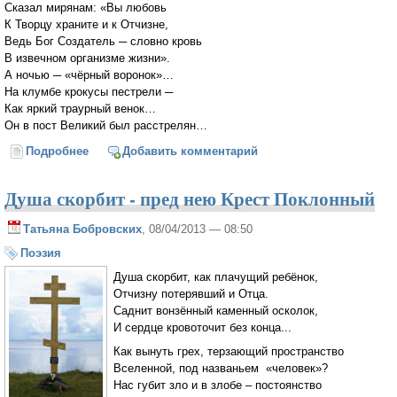
Сказал мирянам: «Вы любовь
К Творцу храните и к Отчизне,
Ведь Бог Создатель ─ словно кровь
В извечном организме жизни».
А ночью ─ «чёрный воронок»…
На клумбе крокусы пестрели ─
Как яркий траурный венок…
Он в пост Великий был расстрелян…
Подробнее
о Мессии России
Добавить комментарий
Душа скорбит - пред нею Крест Поклонный
Татьяна Бобровских
, 08/04/2013 — 08:50
Поэзия
Душа скорбит, как плачущий ребёнок,
Отчизну потерявший и Отца.
Саднит вонзённый каменный осколок,
И сердце кровоточит без конца...
Как вынуть грех, терзающий пространство
Вселенной, под названьем «человек»?
Нас губит зло и в злобе – постоянство