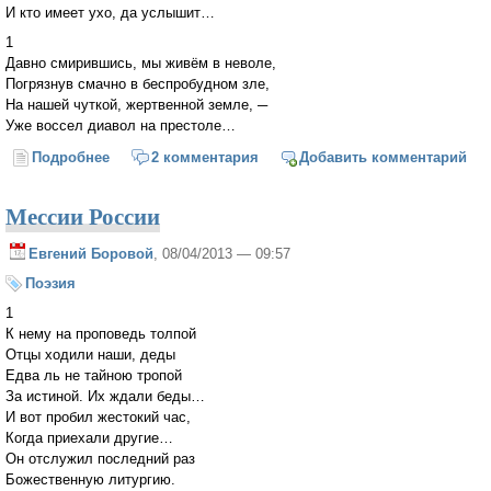
И кто имеет ухо, да услышит…
1
Давно смирившись, мы живём в неволе,
Погрязнув смачно в беспробудном зле,
На нашей чуткой, жертвенной земле, ─
Уже воссел диавол на престоле…
Подробнее
о Шестой Ангел вострубил...
2 комментария
Добавить комментарий
Мессии России
Евгений Боровой
, 08/04/2013 — 09:57
Поэзия
1
К нему на проповедь толпой
Отцы ходили наши, деды
Едва ль не тайною тропой
За истиной. Их ждали беды…
И вот пробил жестокий час,
Когда приехали другие…
Он отслужил последний раз
Божественную литургию.