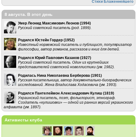
Стихи Блаженнейшего
8 августа. В этот день
Умер Леонид Максимович Леонов (
1994
)
Русский советский писатель (род. 1899).
Родился Юстейн Гордер (
1952
)
Известный норвежский писатель и публицист, популяризатор
философии, автор романов, рассказов и книг для детей.
Родился Юрий Павлович Казаков (
1927
)
Русский советский писатель. Один из крупнейших
представителей советской новеллистики (ум. 1982).
Родилась Нина Николаевна Берберова (
1901
)
Русская писательница, автор документально-биографических
исследований. Жена Владислава Ходасевича (ум. 1993).
Родился Пантелеймон Александрович Кулиш (
1819
)
Украинский писатель, поэт, фольклорист, этнограф.
Создатель «кулишовки» — одной из ранних версий украинского
алфавита (ум. 1897).
Активисты клуба