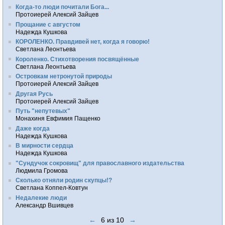
Когда-то люди почитали Бога...
Протоиерей Алексий Зайцев
Прощание с августом
Надежда Кушкова
КОРОЛЕНКО. Правдивей нет, когда я говорю!
Светлана Леонтьева
Короленко. Стихотворения посвящённые
Светлана Леонтьева
Островкам нетронутой природы
Протоиерей Алексий Зайцев
Другая Русь
Протоиерей Алексий Зайцев
Путь "непутевых"
Монахиня Евфимия Пащенко
Даже когда
Надежда Кушкова
В мирности сердца
Надежда Кушкова
"Сундучок сокровищ" для православного издательства
Людмила Громова
Сколько отняли родин скупцы!?
Светлана Коппел-Ковтун
Недалекие люди
Александр Вшивцев
←
6 из 10
→