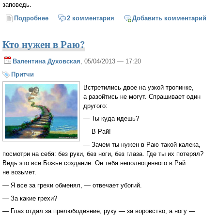
заповедь.
Подробнее
о Лекарство от фарисейства (Митрополит
2 комментария
Добавить комментарий
Лимассольский Афанасий)
Кто нужен в Раю?
Валентина Духовская
, 05/04/2013 — 17:20
Притчи
Встретились двое на узкой тропинке,
а разойтись не могут. Спрашивает один
другого:
— Ты куда идешь?
— В Рай!
— Зачем ты нужен в Раю такой калека,
посмотри на себя: без руки, без ноги, без глаза. Где ты их потерял?
Ведь это все Божье создание. Он тебя неполноценного в Рай
не возьмет.
— Я все за грехи обменял, — отвечает убогий.
— За какие грехи?
— Глаз отдал за прелюбодеяние, руку — за воровство, а ногу —