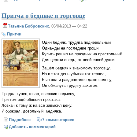
Притча о бедняке и торговце
Татьяна Бобровских
, 06/04/2013 — 04:22
Притчи
Один бедняк, трудяга подневольный
Однажды на последние гроши
Купить решил на праздник на престольный
Для церкви снедь, от всей своей души.
Зашёл бедняк к знакомому торговцу,
Но в этот день убытки тот терпел,
Был зол и раздражался даже солнцу,
Он обмануть трудягу захотел.
Продал купец товар, свершив подмену,
При том ещё обвесил простака.
Ловкач к тому ж на всё завысил цену,
И обокрал, довольный, бедняка.
Подробнее
о Притча о бедняке и торговце
7 комментариев
Добавить комментарий