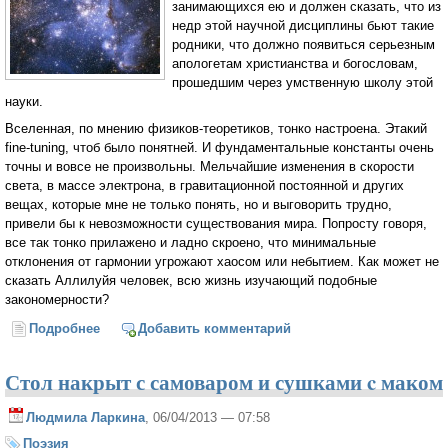
занимающихся ею и должен сказать, что из
недр этой научной дисциплины бьют такие
родники, что должно появиться серьезным
апологетам христианства и богословам,
прошедшим через умственную школу этой
науки.
Вселенная, по мнению физиков-теоретиков, тонко настроена. Этакий
fine-tuning, чтоб было понятней. И фундаментальные константы очень
точны и вовсе не произвольны. Мельчайшие изменения в скорости
света, в массе электрона, в гравитационной постоянной и других
вещах, которые мне не только понять, но и выговорить трудно,
привели бы к невозможности существования мира. Попросту говоря,
все так тонко прилажено и ладно скроено, что минимальные
отклонения от гармонии угрожают хаосом или небытием. Как может не
сказать Аллилуйя человек, всю жизнь изучающий подобные
закономерности?
Подробнее
о Я посредине мира
Добавить комментарий
Стол накрыт с самоваром и сушками c маком
Людмила Ларкина
, 06/04/2013 — 07:58
Поэзия