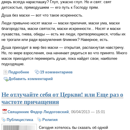
дверь всегда нараспашку? Глуп, ужасно глуп. Но и свят: свят
детскостью, прямодушием — его путь к Господу прям.
Душа без маски — вот что такое искренность.
Люди привычно носят маски — маски приличия, маски ума, маски
благородства, маски святости, маски искренности... Носят и маски
лукавства, гнева, обиды — есть же люди, притворяющиеся, чтобы их
не трогали или ради вразумления ближних? Наверное, есть.
Душа приходит в мир без маски — открытая, распахнутая навстречу.
Но, по мере взросления, она начинает рядиться во что принято. Много
масок приходится перемерить душе, пока найдет свои, наиболее
подходящие.
Подробнее
о Искренность
19 комментариев
Добавить комментарий
Не отлучайте себя от Церкви! или Еще раз о
частоте причащения
Священник Федор Людоговский
, 06/04/2013 — 15:01
Публицистика
Религия
Сегодня хотелось бы сказать об одной