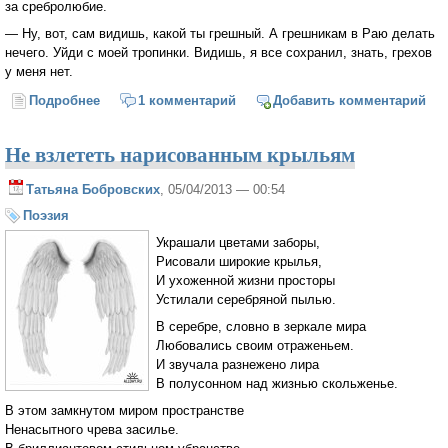
за сребролюбие.
— Ну, вот, сам видишь, какой ты грешный. А грешникам в Раю делать
нечего. Уйди с моей тропинки. Видишь, я все сохранил, знать, грехов
у меня нет.
Подробнее
о Кто нужен в Раю?
1 комментарий
Добавить комментарий
Не взлететь нарисованным крыльям
Татьяна Бобровских
, 05/04/2013 — 00:54
Поэзия
Украшали цветами заборы,
Рисовали широкие крылья,
И ухоженной жизни просторы
Устилали серебряной пылью.
В серебре, словно в зеркале мира
Любовались своим отраженьем.
И звучала разнежено лира
В полусонном над жизнью скольженье.
В этом замкнутом миром пространстве
Ненасытного чрева засилье.