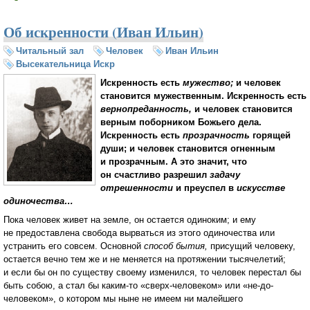
Об искренности (Иван Ильин)
Читальный зал
Человек
Иван Ильин
Высекательница Искр
Искренность есть
мужество;
и человек
становится мужественным. Искренность есть
вернопреданность,
и человек становится
верным поборником Божьего дела.
Искренность есть
прозрачность
горящей
души; и человек становится огненным
и прозрачным. А это значит, что
он счастливо разрешил
задачу
отрешенности
и преуспел в
искусстве
одиночества…
Пока человек живет на земле, он остается одиноким; и ему
не предоставлена свобода вырваться из этого одиночества или
устранить его совсем. Основной
способ бытия,
присущий человеку,
остается вечно тем же и не меняется на протяжении тысячелетий;
и если бы он по существу своему изменился, то человек перестал бы
быть собою, а стал бы каким-то «сверх-человеком» или «не-до-
человеком», о котором мы ныне не имеем ни малейшего