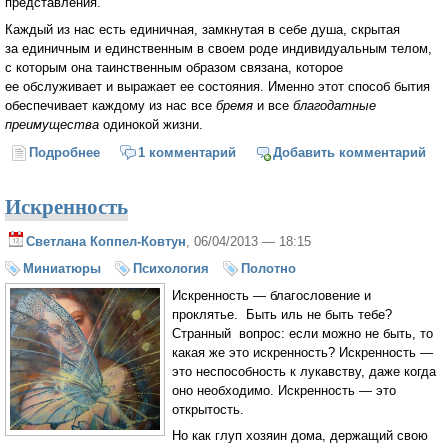
представления.
Каждый из нас есть единичная, замкнутая в себе душа, скрытая
за единичным и единственным в своем роде индивидуальным телом,
с которым она таинственным образом связана, которое
ее обслуживает и выражает ее состояния. Именно этот способ бытия
обеспечивает каждому из нас все
бремя
и все
благодатные
преимущества
одинокой жизни.
Подробнее
о Об искренности (Иван Ильин)
1 комментарий
Добавить комментарий
Искренность
Светлана Коппел-Ковтун
, 06/04/2013 — 18:15
Миниатюры
Психология
Полотно
Искренность — благословение и
проклятье. Быть иль не быть тебе?
Странный вопрос: если можно не быть, то
какая же это искренность? Искренность —
это неспособность к лукавству, даже когда
оно необходимо. Искренность — это
открытость.
Но как глуп хозяин дома, держащий свою