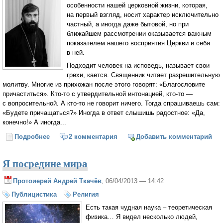
особенности нашей церковной жизни, которая,
на первый взгляд, носит характер исключительно
частный, а иногда даже бытовой, но при
ближайшем рассмотрении оказывается важным
показателем нашего восприятия Церкви и себя
в ней.
Подходит человек на исповедь, называет свои
грехи, кается. Священник читает разрешительную
молитву. Многие из прихожан после этого говорят: «Благословите
причаститься». Кто-то с утвердительной интонацией, кто-то —
с вопросительной. А кто-то не говорит ничего. Тогда спрашиваешь сам:
«Будете причащаться?» Иногда в ответ слышишь радостное: «Да,
конечно!» А иногда...
Подробнее
о Не отлучайте себя от Церкви! или Еще раз о
2 комментария
Добавить комментарий
частоте причащения
Я посредине мира
Протоиерей Андрей Ткачёв
, 06/04/2013 — 14:42
Публицистика
Религия
Есть такая чудная наука – теоретическая
физика… Я видел несколько людей,