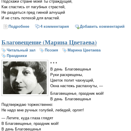
Подскажи стране моей Ты страждущей,
Как спастись от пагубных страстей,
Не раздеться пред гиеной алчущей
И не стать потехой для властей.
Подробнее
о Неусыпная Защитнице Незримая. Молитва за
4 комментария
Добавить комментарий
Россию
Благовещение (Марина Цветаева)
Читальный зал
Поэзия
Марина Цветаева
Праздники
* * *
В день Благовещенья
Руки раскрещены,
Цветок полит чахнущий,
Окна настежь распахнуты, —
Благовещенье, праздник мой!
В день Благовещенья
Подтверждаю торжественно:
Не надо мне ручных голубей, лебедей, орлят!
— Летите, куда глаза глядят
В Благовещенье, праздник мой!
В день Благовещенья