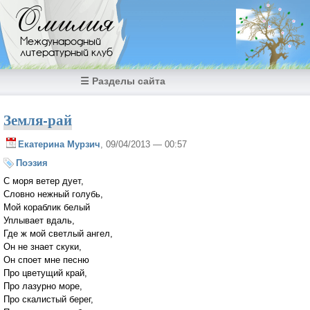
Перейти к основному содержанию
Омилия
Международный
литературный клуб
☰ Разделы сайта
Земля-рай
Екатерина Мурзич
, 09/04/2013 — 00:57
Поэзия
С моря ветер дует,
Словно нежный голубь,
Мой кораблик белый
Уплывает вдаль,
Где ж мой светлый ангел,
Он не знает скуки,
Он споет мне песню
Про цветущий край,
Про лазурно море,
Про скалистый берег,