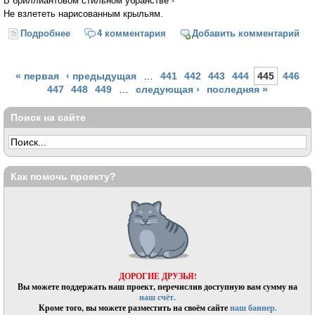
В бриллиантовом стильном убранстве -
Не взлететь нарисованным крыльям.
Подробнее
о Не взлететь нарисованным крыльям
4 комментария
Добавить комментарий
Страницы
« первая
‹ предыдущая
…
441
442
443
444
445
446
447
448
449
…
следующая ›
последняя »
Поиск на сайте
Как помочь проекту?
ДОРОГИЕ ДРУЗЬЯ!
Вы можете поддержать наш проект, перечислив доступную вам сумму на
наш счёт.
Кроме того, вы можете разместить на своём сайте
наш баннер.