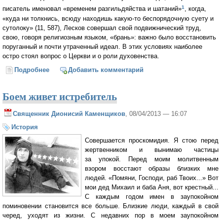
1
писатель именовал «временем разгильдяйства и шатаний»
, когда,
«куда ни толкнись, всюду находишь какую-то беспорядочную суету и
сутолоку» (11, 587), Лесков совершал свой подвижнический труд,
свою, говоря религиозным языком, «брань»: важно было восстановить
поруганный и почти утраченный идеал. В этих условиях наиболее
остро стоял вопрос о Церкви и о роли духовенства.
Подробнее
о «Один у вас учитель — Христос» (Алла Новикова-
Добавить комментарий
Строганова)
Боем живет истребитель
Священник Дионисий Каменщиков
, 08/04/2013 — 16:07
История
Совершается проскомидия. Я стою перед
жертвенником и вынимаю частицы
за упокой. Перед моим молитвенным
взором восстают образы близких мне
людей. «Помяни, Господи, раб Твоих...» Вот
мои дед Михаил и баба Аня, вот крестный...
С каждым годом имен в заупокойном
поминовении становится все больше. Близкие люди, каждый в свой
черед, уходят из жизни. С недавних пор в моем заупокойном