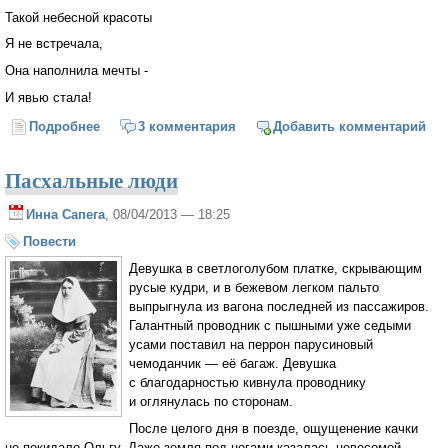
Такой небесной красоты
Я не встречала,
Она наполнила мечты -
И явью стала!
Подробнее
о Красота небесная
3 комментария
Добавить комментарий
Пасхальные люди
Инна Сапега
, 08/04/2013 — 18:25
Повести
Девушка в светлоголубом платке, скрывающим
русые кудри, и в бежевом легком пальто
выпрыгнула из вагона последней из пассажиров.
Галантный проводник с пышными уже седыми
усами поставил на перрон парусиновый
чемоданчик — её багаж. Девушка
с благодарностью кивнула проводнику
и оглянулась по сторонам.
После целого дня в поезде, ощущенение качки
не покидало Ольгу. Даже земля под ногами казалась невесомой.