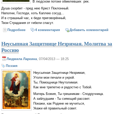
В людском потоке обмелевших рек.
Душа скорбит - пред нею Крест Поклонный.
Наполни, Господи, хоть Каплею сосуд...
И в страшный час, к беде приговорённый,
Твои Страдания от гибели спасут.
Подробнее
о Душа скорбит - пред нею Крест Поклонный
4 комментария
Добавить комментарий
Неусыпная Защитнице Незримая. Молитва за
Россию
Людмила Ларкина
, 07/04/2013 — 18:25
Поэзия
Неусыпная Защитнице Незримая,
Утоли мои печали и укрой.
Ты, Помощнице Неутолимая.
Как мне трепетно и радостно с Тобой.
Матерь Божия, Ты грешникам - Сподручница.
А заблудшим - Ты сияющий рассвет.
Покажи, как Родине не мучиться,
Укажи ей правильный совет.