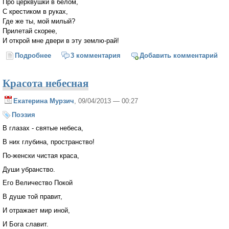
Про церквушки в белом,
С крестиком в руках,
Где же ты, мой милый?
Прилетай скорее,
И открой мне двери в эту землю-рай!
Подробнее
о Земля-рай
3 комментария
Добавить комментарий
Красота небесная
Екатерина Мурзич
, 09/04/2013 — 00:27
Поэзия
В глазах - святые небеса,
В них глубина, пространство!
По-женски чистая краса,
Души убранство.
Его Величество Покой
В душе той правит,
И отражает мир иной,
И Бога славит.