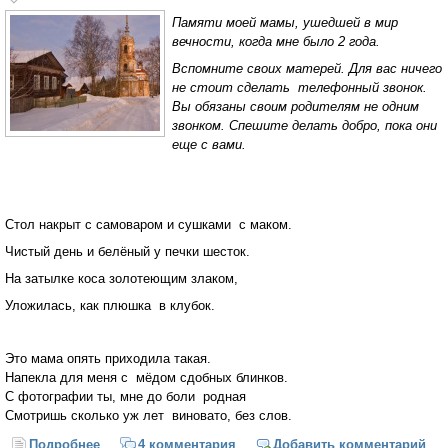
Памяти моей мамы, ушедшей в мир
вечности, когда мне было 2 года.
Вспомните своих матерей. Для вас ничего
не стоит сделать телефонный звонок.
Вы обязаны своим родителям не одним
звонком. Спешите делать добро, пока они
еще с вами.
Стол накрыт с самоваром и сушками c маком.
Чистый день и белёный у печки шесток.
На затылке коса золотеющим злаком,
Уложилась, как плюшка в клубок.
Это мама опять приходила такая.
Напекла для меня с мёдом сдобных блинков.
С фотографии ты, мне до боли родная
Смотришь сколько уж лет виновато, без слов.
Подробнее
о Стол накрыт с самоваром и сушками c маком
4 комментария
Добавить комментарий