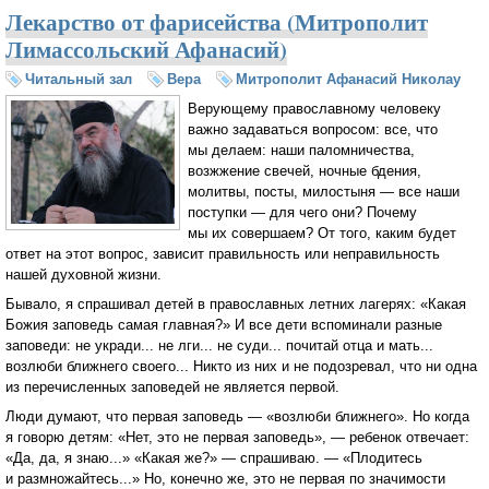
Лекарство от фарисейства (Митрополит
Лимассольский Афанасий)
Читальный зал
Вера
Митрополит Афанасий Николау
Верующему православному человеку
важно задаваться вопросом: все, что
мы делаем: наши паломничества,
возжжение свечей, ночные бдения,
молитвы, посты, милостыня — все наши
поступки — для чего они? Почему
мы их совершаем? От того, каким будет
ответ на этот вопрос, зависит правильность или неправильность
нашей духовной жизни.
Бывало, я спрашивал детей в православных летних лагерях: «Какая
Божия заповедь самая главная?» И все дети вспоминали разные
заповеди: не укради... не лги... не суди... почитай отца и мать...
возлюби ближнего своего... Никто из них и не подозревал, что ни одна
из перечисленных заповедей не является первой.
Люди думают, что первая заповедь — «возлюби ближнего». Но когда
я говорю детям: «Нет, это не первая заповедь», — ребенок отвечает:
«Да, да, я знаю...» «Какая же?» — спрашиваю. — «Плодитесь
и размножайтесь...» Но, конечно же, это не первая по значимости