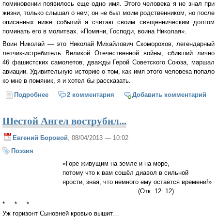
поминовении появилось еще одно имя. Этого человека я не знал при
жизни, только слышал о нем; он не был моим родственником, но после
описанных ниже событий я считаю своим священническим долгом
поминать его в молитвах. «Помяни, Господи, воина Николая».
Воин Николай — это Николай Михайлович Скоморохов, легендарный
летчик-истребитель Великой Отечественной войны, сбивший лично
46 фашистских самолетов, дважды Герой Советского Союза, маршал
авиации. Удивительную историю о том, как имя этого человека попало
ко мне в помяник, я и хотел бы рассказать.
Подробнее
о Боем живет истребитель
2 комментария
Добавить комментарий
Шестой Ангел вострубил...
Евгений Боровой
, 08/04/2013 — 10:02
Поэзия
«Горе живущим на земле и на море,
потому что к вам сошёл диавол в сильной
ярости, зная, что немного ему остаётся времени!»
(Отк. 12: 12)
* * *
Уж горизонт Сыновней кровью вышит…