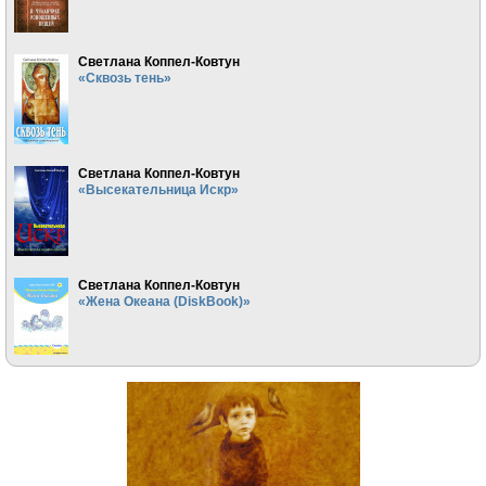
Светлана Коппел-Ковтун
«Сквозь тень»
Светлана Коппел-Ковтун
«Высекательница Искр»
Светлана Коппел-Ковтун
«Жена Океана (DiskBook)»