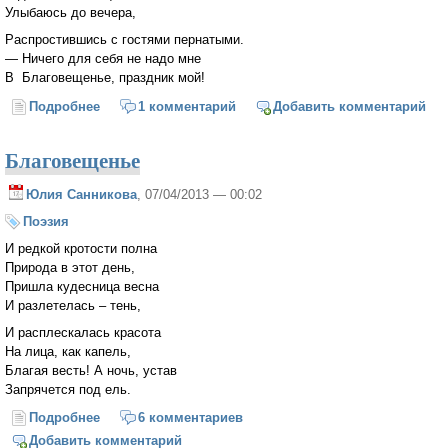
Улыбаюсь до вечера,
Распростившись с гостями пернатыми.
— Ничего для себя не надо мне
В Благовещенье, праздник мой!
Подробнее
о Благовещение (Марина Цветаева)
1 комментарий
Добавить комментарий
Благовещенье
Юлия Санникова
, 07/04/2013 — 00:02
Поэзия
И редкой кротости полна
Природа в этот день,
Пришла кудесница весна
И разлетелась – тень,
И расплескалась красота
На лица, как капель,
Благая весть! А ночь, устав
Запрячется под ель.
Подробнее
о Благовещенье
6 комментариев
Добавить комментарий