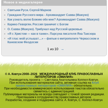
Новое в медиагалерее
Святыни Руси. Сергей Марнов
Граждане Русского мира - Архимандрит Савва (Мажуко)
Как узнать волю Божию обо мне? Архимандрит Савва (Мажуко)
Каринэ Геворгян. Россия граничит с Богом
О. Савва (Мажуко). Трибунал над Русской церковью
«Я с Христом — как в танке». Парсуна писателя Яна Таксюра
«И глас мой услышат…» – фильм о митрополите Черкасском и
Каневском Феодосии
1 из 10
→
© А. Ковтун 2008–2026 МЕЖДУНАРОДНЫЙ КЛУБ ПРАВОСЛАВНЫХ
ЛИТЕРАТОРОВ «ОМИЛИЯ»
Руководитель проекта — Светлана Анатольевна Коппел-Ковтун.
При использования материалов сайта, активная ссылка на
Клуб
православных литераторов «ОМИЛИЯ»
обязательна.
При необходимости коммерческого использования текстов обязательно
свяжитесь с администрацией.
Публикуемые материалы не всегда совпадают с точкой зрения редакции.
Приглашаем к сотрудничеству православных авторов.
Разработка, создание и поддержка сайта: А. Ковтун, С. Коппел-Ковтун