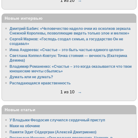
1 из 20
→
Новые интервью
Дмитрий Бабич: «Человечество надело очки из осколков зеркала
Снежной Королевы, позволяющие видеть только злое и мелкое»
Сергей Марнов: «Господь создал семью, а государство Он не
создавал»
Инна Андреева: «Счастье – это быть частью единого целого»
Светлана Коппел-Ковтун: Точка стояния — вечность (Екатерина
Демина)
Владимир Романенко: «Счастье – это когда оказывается что твои
юношеские мечты сбылись»
Думать или не думать?
Распадающаяся нравственность
1 из 10
→
Новые статьи
У Владыки Феодосия случился сердечный приступ
Маки на обочине
Памяти Эдит Сёдергран (Алексей Дмитриенко)
Ростислав Ищенко: «Они желают превратить Церковь в