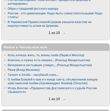
антицерковь»
Образ страданий русского народа
Россия - это цивилизация. Надо быть самостоятельными! Надо
стоять!
В Украинской Православной Церкви указали властям на
недопустимость атаки на Церковь
1 из 10
→
Новое в Читальном зале
Коль хочешь жить, то, жизнь любя (Лариса Миллер)
Конечно, в лужах есть окошко... (Роальд Мандельштам)
Вечерами в застывших улицах... (Роальд Мандельштам)
Ржев (Влад Маленко)
Талант и Злоба – пагубный союз...
О любви Божией к нам и о конце света, объявленном концом
христианской любви (Архимандрит Иакинф (Унчуляк)
Игорь Волгин: «Пророчества Достоевского о судьбе России
сбываются»
1 из 10
→