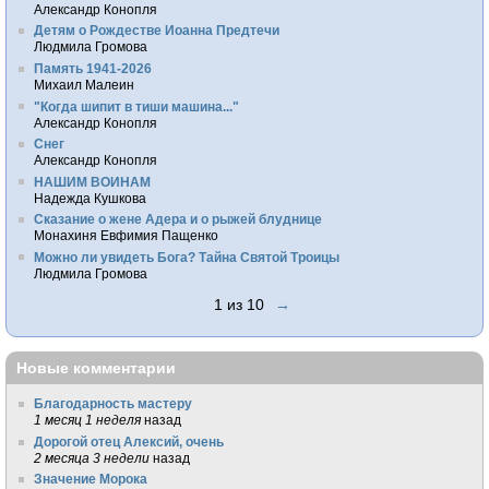
Александр Конопля
Детям о Рождестве Иоанна Предтечи
Людмила Громова
Память 1941-2026
Михаил Малеин
"Когда шипит в тиши машина..."
Александр Конопля
Снег
Александр Конопля
НАШИМ ВОИНАМ
Надежда Кушкова
Сказание о жене Адера и о рыжей блуднице
Монахиня Евфимия Пащенко
Можно ли увидеть Бога? Тайна Святой Троицы
Людмила Громова
1 из 10
→
Новые комментарии
Благодарность мастеру
1 месяц 1 неделя
назад
Дорогой отец Алексий, очень
2 месяца 3 недели
назад
Значение Морока