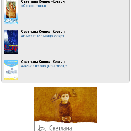
Светлана Коппел-Ковтун
«Сквозь тень»
Светлана Коппел-Ковтун
«Высекательница Искр»
Светлана Коппел-Ковтун
«Жена Океана (DiskBook)»