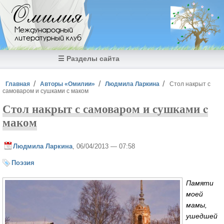
Перейти к основному содержанию
Омилия
Международный
литературный клуб
☰ Разделы сайта
Вы здесь
Главная
Авторы «Омилии»
Людмила Ларкина
Стол накрыт с
самоваром и сушками c маком
Стол накрыт с самоваром и сушками c
маком
Людмила Ларкина
, 06/04/2013 — 07:58
Поэзия
Памяти
моей
мамы,
ушедшей