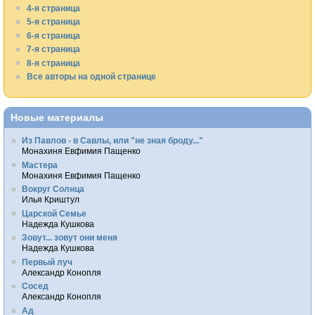
4-я страница
5-я страница
6-я страница
7-я страница
8-я страница
Все авторы на одной странице
Новые материалы
Из Павлов - в Савлы, или "не зная броду..."
Монахиня Евфимия Пащенко
Мастера
Монахиня Евфимия Пащенко
Вокруг Солнца
Илья Криштул
Царской Семье
Надежда Кушкова
Зовут... зовут они меня
Надежда Кушкова
Первый луч
Александр Конопля
Сосед
Александр Конопля
Ад