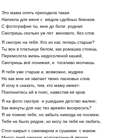
Это мама опять приходила такая.
Напекла для меня с мёдом сдобных блинков.
С фотографии ты, мне до боли родная
Смотришь сколько уж лет виновато, без слов.
Я смотрю на тебя. Кто из нас теперь старше?
Ты вон в платьице белом, как ромашка стоишь.
Перемолота жизнь недосоленой кашей,
Смотришь всё понимая, и тоскливо молчишь.
Я тебя уже старше и, возможно, мудрее.
Но как мне не хватает твоих ласковых слов.
И хочу я сказать, тем, кто маму имеет-
Поклонитесь ей в пояс, навестив её кров.
Я на фото смотрю и ушедшее детство жалею;
Как минуты для нас тех времён воскресить?
Я не помню тебя, но забыть никогда не посмею.
Тебя не было рядом, но могу ли тебя не любить.
Стол накрыт с самоваром и сушками c маком.
Много дней ожидаю долгожданный звонок.