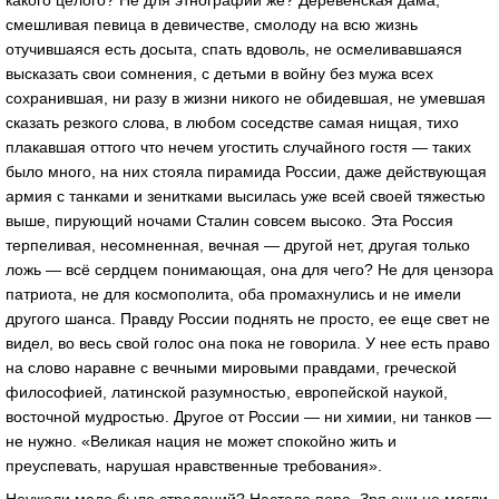
какого целого? Не для этнографии же? Деревенская дама,
смешливая певица в девичестве, смолоду на всю жизнь
отучившаяся есть досыта, спать вдоволь, не осмеливавшаяся
высказать свои сомнения, с детьми в войну без мужа всех
сохранившая, ни разу в жизни никого не обидевшая, не умевшая
сказать резкого слова, в любом соседстве самая нищая, тихо
плакавшая оттого что нечем угостить случайного гостя — таких
было много, на них стояла пирамида России, даже действующая
армия с танками и зенитками высилась уже всей своей тяжестью
выше, пирующий ночами Сталин совсем высоко. Эта Россия
терпеливая, несомненная, вечная — другой нет, другая только
ложь — всё сердцем понимающая, она для чего? Не для цензора
патриота, не для космополита, оба промахнулись и не имели
другого шанса. Правду России поднять не просто, ее еще свет не
видел, во весь свой голос она пока не говорила. У нее есть право
на слово наравне с вечными мировыми правдами, греческой
философией, латинской разумностью, европейской наукой,
восточной мудростью. Другое от России — ни химии, ни танков —
не нужно. «Великая нация не может спокойно жить и
преуспевать, нарушая нравственные требования».