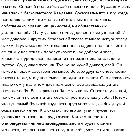
способна хранить жизнь, когда не служит выгоде. Ворона каркает
о своем. Соловей поет забыв себя о весне и ночи. Русская мысль
началась с бескорыстного Чаадаева. Докажи мне что я лгу, когда
повторяю за ним, что «не выработали мы ни приличных
собственных правил, ни ценностей, ни общественных
установлений». Я лгу, да моя ложь здоровее твоих утешений. И
мое доверие к другому безопасней твоего темного испуга перед
чужим. В умы молодежи, говоришь ты, внедряют не наше, хотят
ее этим у нас отнять, перепутывают в нас доброе и злое,
красивое и уродливое, великое и ничтожное, значительное и
пустое. Да, дьявол путаник. Только не чужой дьявол, свой. Он
чужое в нашем собственном мире. Во всех других человеческих
союзах та же, что у нас, смесь порядка и искания. Она сложилась
иначе чем у нас и тем дает нам шанс, осматриваясь, узнать
впервые себя. Без зеркала себя не увидишь. Спросите у людей,
почему они не хотят знать себя. Спросите лучше у себя. Потому
что тут самый большой труд, весь труд человека, любой другой
оказывается легче. Кто сказал, что его запутали чужие, тот
уклонился от главного труда жизни. К каким после того,
благовидным или неблаговидным, жестам будет клонить
человека, не распознавшего в чужом себя, уже не очень важно.