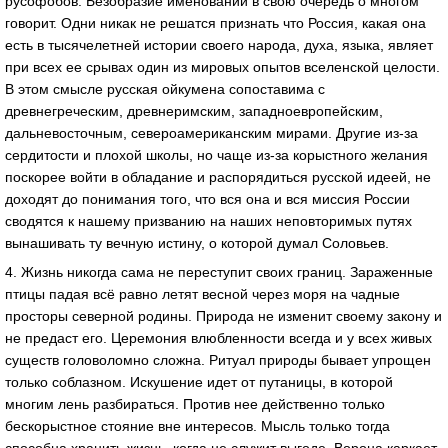
русофобов. Безобразие именований в свою очередь о многом
говорит. Одни никак не решатся признать что Россия, какая она
есть в тысячелетней истории своего народа, духа, языка, являет
при всех ее срывах один из мировых опытов вселенской целости.
В этом смысле русская ойкумена сопоставима с
древнегреческим, древнеримским, западноевропейским,
дальневосточным, североамериканским мирами. Другие из-за
сердитости и плохой школы, но чаще из-за корыстного желания
поскорее войти в обладание и распорядиться русской идеей, не
доходят до понимания того, что вся она и вся миссия России
сводятся к нашему призванию на наших неповторимых путях
вынашивать ту вечную истину, о которой думал Соловьев.
4. Жизнь никогда сама не переступит своих границ. Зараженные
птицы падая всё равно летят весной через моря на чадные
просторы северной родины. Природа не изменит своему закону и
не предаст его. Церемония влюбленности всегда и у всех живых
существ головоломно сложна. Ритуал природы бывает упрощен
только соблазном. Искушение идет от путаницы, в которой
многим лень разбираться. Против нее действенно только
бескорыстное стояние вне интересов. Мысль только тогда