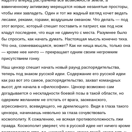
взвинченному активизму мерещатся новые незанятые просторы,
чтобы ими завладеть. Один и тот же жадный взгляд хочет ведать
лесами, реками, горами, воздушным океаном. Что делать — под
этот вопрос, который спешит поставить и патриот, как под нож
кладут последнее, что еще не сдвинуто с места. Разумнее было
бы спросить, как начать думать. Настоящая мысль конечно тиха.
Что она, сомневающаяся, может? Как ни нища мысль, только она
— кроме нее ничто — прекращает одним своим негромким
присутствием гонку.
Наш цензор спешит начать новый раунд распорядительства,
теперь под знаком русской идеи. Содержание его русской идеи
как раз вот это самое, распорядительство, захват командных
высот, для начала в «философии». Цензор возможно сам
догадывается о нескладности боевой позы в такой области, но
одержим желанием не отстать от врага, заокеанского,
агрессивного, всевидящего, не дремлющего. Видя в глаза такого
цензора, начинаешь невольно за глаза сочувствовать
космополиту. К сожалению, не всякая противоположность лжи
правда. Космополит уверяет, что в русской идее нет ничего кроме
распорядительства, т.е. никакой идеи, кроме такой, какая есть у