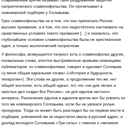
патриотического славянофильства. Он прочитывает в
новомирской подборке у Соловьева:
Грех славянофильства не в том, что оно приписало России
высшее призвание, а в том, что оно недостаточно настаивало на
нравственных условиях такого призвания […] и оказалось, что
глубочайшею основою славянофильства была не христианская
идея, а только зоологический патриотизм.
У философа, возмущается патриот, есть о славянофилах другие,
похвальные слова, злостно выстриженные кривыми ножницами
публикаторов: со славянофилами, говорит и курсивит Соловьев,
«у меня общая идеальная почва» («История и будущность
теократии»). Эти слова не другие, а продолжение тех же: нет
общей зоологии, есть общий идеал, тот, что «не для легких и
простых дел создал Бог Россию», не для идолов частного
интереса. Различение идолов и идеалов критик мог бы усвоить из
того же новомирского Соловьева, если бы не увлекся ролью
прокурора. Тогда он может быть разглядел бы на первом месте в
подборке, уличаемой им за недостаток хвалы в русский адрес, и
доклад молодого Соловьева «Три силы» с гимном о «великом