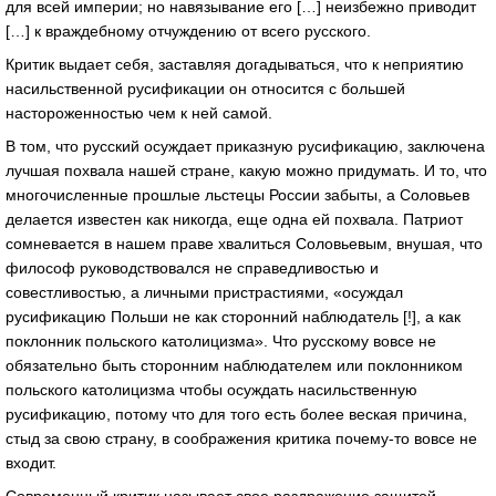
для всей империи; но навязывание его […] неизбежно приводит
[…] к враждебному отчуждению от всего русского.
Критик выдает себя, заставляя догадываться, что к неприятию
насильственной русификации он относится с большей
настороженностью чем к ней самой.
В том, что русский осуждает приказную русификацию, заключена
лучшая похвала нашей стране, какую можно придумать. И то, что
многочисленные прошлые льстецы России забыты, а Соловьев
делается известен как никогда, еще одна ей похвала. Патриот
сомневается в нашем праве хвалиться Соловьевым, внушая, что
философ руководствовался не справедливостью и
совестливостью, а личными пристрастиями, «осуждал
русификацию Польши не как сторонний наблюдатель [!], а как
поклонник польского католицизма». Что русскому вовсе не
обязательно быть сторонним наблюдателем или поклонником
польского католицизма чтобы осуждать насильственную
русификацию, потому что для того есть более веская причина,
стыд за свою страну, в соображения критика почему-то вовсе не
входит.
Современный критик называет свое раздражение защитой