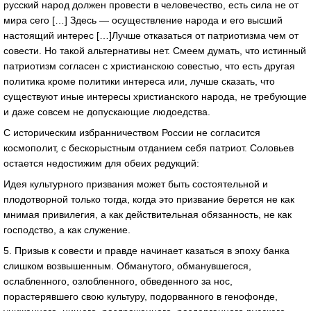
русский народ должен провести в человечество, есть сила не от
мира сего […] Здесь — осуществление народа и его высший
настоящий интерес […]Лучше отказаться от патриотизма чем от
совести. Но такой альтернативы нет. Смеем думать, что истинный
патриотизм согласен с христианскою совестью, что есть другая
политика кроме политики интереса или, лучше сказать, что
существуют иные интересы христианского народа, не требующие
и даже совсем не допускающие людоедства.
С историческим избранничеством России не согласится
космополит, с бескорыстным отданием себя патриот. Соловьев
остается недостижим для обеих редукций:
Идея культурного призвания может быть состоятельной и
плодотворной только тогда, когда это призвание берется не как
мнимая привилегия, а как действительная обязанность, не как
господство, а как служение.
5. Призыв к совести и правде начинает казаться в эпоху банка
слишком возвышенным. Обманутого, обманувшегося,
ослабленного, озлобленного, обведенного за нос,
порастерявшего свою культуру, подорванного в генофонде,