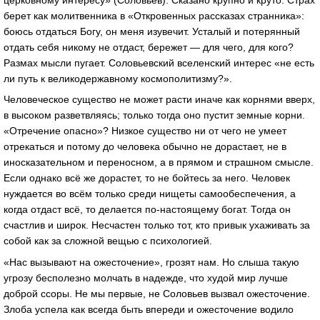
берет как молитвенника в «Откровенных рассказах странника»:
боюсь отдаться Богу, он меня изувечит. Усталый и потерянный
отдать себя никому не отдаст, бережет — для чего, для кого?
Размах мысли пугает. Соловьевский вселенский интерес «не есть
ли путь к великодержавному космополитизму?».
Человеческое существо не может расти иначе как корнями вверх,
в высоком разветвляясь; только тогда оно пустит земные корни.
«Отречение опасно»? Низкое существо ни от чего не умеет
отрекаться и потому до человека обычно не дорастает, не в
иносказательном и переносном, а в прямом и страшном смысле.
Если однако всё же дорастет, то не бойтесь за него. Человек
нуждается во всём только среди нищеты самообеспечения, а
когда отдаст всё, то делается по-настоящему богат. Тогда он
счастлив и широк. Несчастен только тот, кто привык ухаживать за
собой как за сложной вещью с психологией.
«Нас вызывают на ожесточение», грозят нам. Но слыша такую
угрозу бесполезно молчать в надежде, что худой мир лучше
доброй ссоры. Не мы первые, не Соловьев вызвал ожесточение.
Злоба успела как всегда быть впереди и ожесточение водило