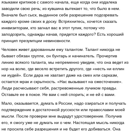
языками критиков с самого начала, еще когда они издалека
заводили свою речь; из кувшина вытекает то, что было в нем.
Вначале был сыск, выданное себе разрешение подозревать
каждого кроме своих в доску. Встряхнитесь, хочется сказать
инквизиторам, кто загнал вас в этот тупик, потому что
заподозрить, однажды начав, придется каждого? Есть хороший
принцип презумпции невиновности.
Человек живет дарованным ему талантом. Талант никогда не
бывает обязан группе, он бунтарь и начинатель. Прочертив
линию всякого таланта, мы непременно увидим, что она ведет из
нор на волю, где весело встретить другого, где «несть ни еллин
ни иудей». Если дара не хватает даже на смех или сарказм,
остается мрак и скрытность. «Нас вызывают на ожесточение».
Люди расчесывают себя, растревоженные лучиком правды.
Оставьте ее в покое. Не вам с ней спорить; и не ей с вами.
Мало, оказывается, думать в России, надо озираться и получать
подтверждение в достаточной русскости или православии моей
мысли. После проверки мне выдадут удостоверение. Получив
его, я смогу уже не думать ни о чем. Настоящая мысль никогда
не просила себе разрешения и не будет его добиваться. Она