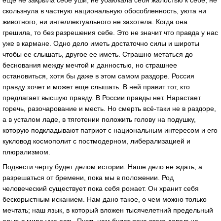
скользнула в частную национальную обособленность, уюта ни
животного, ни интеллектуального не захотела. Когда она
грешила, то без разрешения себе. Это не значит что правда у нас
уже в кармане. Одно дело иметь достаточно силы и широты
чтобы ее слышать, другое ее иметь. Страшно метаться до
беснования между мечтой и данностью, но страшнее
остановиться, хотя бы даже в этом самом раздоре. Россия
правду хочет и может еще слышать. В ней правит тот, кто
предлагает высшую правду. В России правды нет. Нарастает
горечь, разочарование и месть. Но смерть всё-таки не в раздоре,
а в усталом ладе, в тяготении положить голову на подушку,
которую подкладывают патриот с национальным интересом и его
кукловод космополит с постмодерном, либерализацией и
плюрализмом.
Подвести черту будет делом истории. Наше дело не ждать, а
разрешаться от бремени, пока мы в положении. Род
человеческий существует пока себя рожает. Он хранит себя
бескорыстным исканием. Нам дано такое, о чем можно только
мечтать; наш язык, в который вложен тысячелетний предельный
опыт, в мире уже есть. Пусть нам будет пока этого довольно.