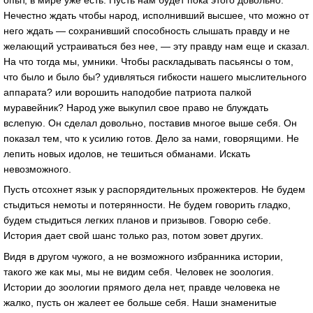
Нечестно ждать чтобы народ, исполнивший высшее, что можно от
него ждать — сохранивший способность слышать правду и не
желающий устраиваться без нее, — эту правду нам еще и сказал.
На что тогда мы, умники. Чтобы раскладывать пасьянсы о том,
что было и было бы? удивляться гибкости нашего мыслительного
аппарата? или ворошить наподобие патриота палкой
муравейник? Народ уже выкупил свое право не блуждать
вслепую. Он сделал довольно, поставив многое выше себя. Он
показал тем, что к усилию готов. Дело за нами, говорящими. Не
лепить новых идолов, не тешиться обманами. Искать
невозможного.
Пусть отсохнет язык у распорядительных прожектеров. Не будем
стыдиться немоты и потерянности. Не будем говорить гладко,
будем стыдиться легких планов и призывов. Говорю себе.
История дает свой шанс только раз, потом зовет других.
Видя в другом чужого, а не возможного избранника истории,
такого же как мы, мы не видим себя. Человек не зоология.
Истории до зоологии прямого дела нет, правде человека не
жалко, пусть он жалеет ее больше себя. Наши знаменитые