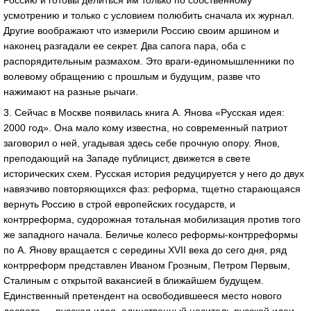
усмотрению и только с условием полюбить сначала их журнал.
Другие воображают что измерили Россию своим аршином и
наконец разгадали ее секрет. Два сапога пара, оба с
распорядительным размахом. Это враги-единомышленники по
волевому обращению с прошлым и будущим, разве что
нажимают на разные рычаги.
3. Сейчас в Москве появилась книга А. Янова «Русская идея:
2000 год». Она мало кому известна, но современный патриот
заговорил о ней, угадывая здесь себе прочную опору. Янов,
преподающий на Западе публицист, движется в свете
исторических схем. Русская история редуцируется у него до двух
навязчиво повторяющихся фаз: реформа, тщетно старающаяся
вернуть Россию в строй европейских государств, и
контрреформа, судорожная тотальная мобилизация против того
же западного начала. Беличье колесо реформы-контрреформы
по А. Янову вращается с середины XVII века до сего дня, ряд
контрреформ представлен Иваном Грозным, Петром Первым,
Сталиным с открытой вакансией в ближайшем будущем.
Единственный претендент на освободившееся место нового
деспота — русская идея, единственный носитель русской идеи —