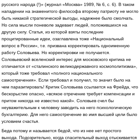
русского народа (!)» (журнал «Москва» 1989, № 6, с. 6). В таком
нападении на знаменитого философа второму патриоту не могло
быть никакой стратегической выгоды, надежнее было смолчать.
Но сила мысли поневоле задевает людей, положившихся на
другую силу. Статья, из которой взяты последние
процитированные идеи, озаглавлена тоже «Национальный
вопрос в России», т.е. призвана корректировать одноименную
работу Соловьева. Но корректировки не получается.
Соловьевский вселенский интерес для московского критика не
отличается от «сталинского великодержавного космополитизма»,
который тоже требовал «полного национального
самоотречения». Если требовал и получил, то значит было на
чем паразитировать! Критик Соловьева ссылается на Фрейда, что
бескорыстие опасно, «всякое отречение требует компенсации и
притом никогда не известно какой». Соловьев счел бы
неуважительным к человеку заводить на него психологическую
бухгалтерию. Для него самоотречение во имя высшей цели было
условием счастья.
Беда потому и называется бедой, что из нее нет простого
выхода. Подозрительно, когда спасительный выход отыскивается