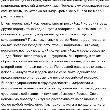
националистический антисемитизм. Последнему оказывается тем
самым честь, на которую он нигде кроме как у Янова не мог бы
рассчитывать.
В чем корень такой исключительности российской истории? Ведь
другие народы тоже ходили путем авторитарных режимов, но не
оказались в тупике. Где причина русского безысходного
коловращения? Поскольку ясных ответов Янов не дает, остается
считать истоком бездвижности страны национальный склад,
постоянно воспроизводящий полувизантийскую средневековую
— для Янова тоталитарную — сущность. Мы приходим таким
образом к национальной или расовой неприязни, той самой, на
которой стоят и наши патриоты. При разной расстановке знаков
плюса и минуса там и здесь дает о себе знать одинаковое
представление о непрерывном потоке российской истории.
Яновское упражнение в структуралистской мифологии и
историзме вызывает понятное негодование патриотов и дает им
чувствовать себя защитниками самобытности России. Свою
невольную правоту они тут же растрачивают на создание еще
более грубой мифологии. Так националисты и денационалисты
оказываются взаимно правы и взаимно нужны как раз в меру