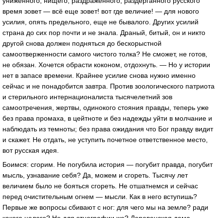
униженного, нищего, раздраженного, раздерганного русского
время зовет — всё еще зовет! вот где величие! — для нового
усилия, опять предельного, еще не бывалого. Других усилий
страна до сих пор почти и не знала. Драный, битый, он и никто
другой снова должен подняться до бескорыстной
самоотверженности самого чистого толка? Не сможет, не готов,
не обязан. Хочется обрасти коконом, отдохнуть. — Но у истории
нет в запасе времени. Крайнее усилие снова нужно именно
сейчас и не понадобится завтра. Против зоологического патриота
и стерильного интернационалиста тысячелетний зов
самоотречения, жертвы, одинокого стояния правды, теперь уже
без права промаха, в цейтноте и без надежды уйти в молчание и
наблюдать из темноты; без права ожидания что Бог правду видит
и скажет. Не отдать, не уступить почетное ответственное место,
вот русская идея.
Боимся: сгорим. Не погубила история — погубит правда, погубит
мысль, узнавание себя? Да, можем и сгореть. Тысячу лет
величием было не бояться сгореть. Не отшатнемся и сейчас
перед очистительным огнем — мысли. Как в него вступишь?
Первые же вопросы сбивают с ног: для чего мы на земле? ради