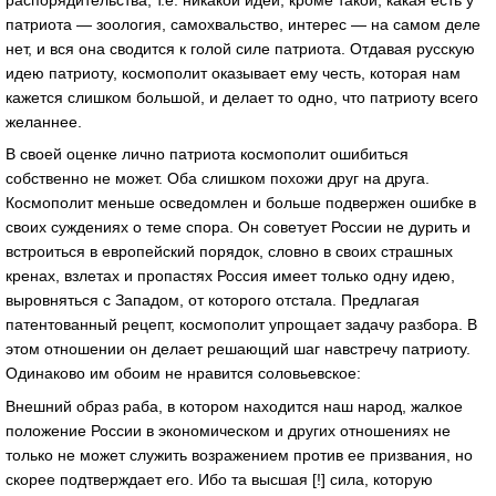
патриота — зоология, самохвальство, интерес — на самом деле
нет, и вся она сводится к голой силе патриота. Отдавая русскую
идею патриоту, космополит оказывает ему честь, которая нам
кажется слишком большой, и делает то одно, что патриоту всего
желаннее.
В своей оценке лично патриота космополит ошибиться
собственно не может. Оба слишком похожи друг на друга.
Космополит меньше осведомлен и больше подвержен ошибке в
своих суждениях о теме спора. Он советует России не дурить и
встроиться в европейский порядок, словно в своих страшных
кренах, взлетах и пропастях Россия имеет только одну идею,
выровняться с Западом, от которого отстала. Предлагая
патентованный рецепт, космополит упрощает задачу разбора. В
этом отношении он делает решающий шаг навстречу патриоту.
Одинаково им обоим не нравится соловьевское:
Внешний образ раба, в котором находится наш народ, жалкое
положение России в экономическом и других отношениях не
только не может служить возражением против ее призвания, но
скорее подтверждает его. Ибо та высшая [!] сила, которую