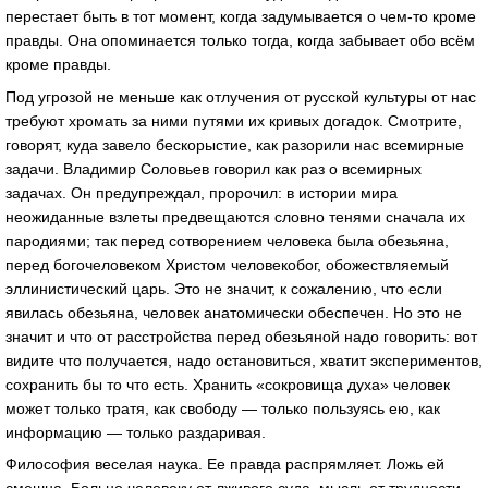
перестает быть в тот момент, когда задумывается о чем-то кроме
правды. Она опоминается только тогда, когда забывает обо всём
кроме правды.
Под угрозой не меньше как отлучения от русской культуры от нас
требуют хромать за ними путями их кривых догадок. Смотрите,
говорят, куда завело бескорыстие, как разорили нас всемирные
задачи. Владимир Соловьев говорил как раз о всемирных
задачах. Он предупреждал, пророчил: в истории мира
неожиданные взлеты предвещаются словно тенями сначала их
пародиями; так перед сотворением человека была обезьяна,
перед богочеловеком Христом человекобог, обожествляемый
эллинистический царь. Это не значит, к сожалению, что если
явилась обезьяна, человек анатомически обеспечен. Но это не
значит и что от расстройства перед обезьяной надо говорить: вот
видите что получается, надо остановиться, хватит экспериментов,
сохранить бы то что есть. Хранить «сокровища духа» человек
может только тратя, как свободу — только пользуясь ею, как
информацию — только раздаривая.
Философия веселая наука. Ее правда распрямляет. Ложь ей