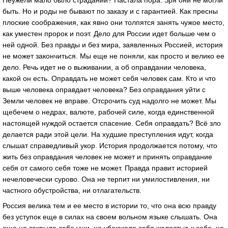
Неужели мало было страданий? Настала пора. Зря они не могли
быть. Но и роды не бывают по заказу и с гарантией. Как пресны
плоские соображения, как явно они толпятся занять чужое место,
как уместен пророк и поэт. Дело для России идет больше чем о
ней одной. Без правды и без мира, заявленных Россией, история
не может закончиться. Мы еще не поняли, как просто и велико ее
дело. Речь идет не о выживании, а об оправдании человека,
какой он есть. Оправдать не может себя человек сам. Кто и что
выше человека оправдает человека? Без оправдания уйти с
Земли человек не вправе. Отсрочить суд надолго не может. Мы
щебечем о недрах, валюте, рабочей силе, когда единственной
настоящей нуждой остается спасение. Себя оправдать? Всё зло
делается ради этой цели. На худшие преступления идут, когда
слышат справедливый укор. История продолжается потому, что
жить без оправдания человек не может и принять оправдание
себя от самого себя тоже не может. Правда правит историей
нечеловечески сурово. Она не терпит ни умилостивления, ни
частного обустройства, ни отлагательств.
Россия велика тем и ее место в истории то, что она всю правду
без уступок еще в силах на своем вольном языке слышать. Она
еще не закрыла себе уши, не убаюкала себя жалостью к себе, не