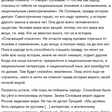
спасены от гибели не национальным эгоизмом и самомнением, а
национальным самоотречением». Не Соловьев, правда истории
диктует. Самоотречение горько, но его надо принять; у истории
другого закона в запасе нет. Она дело всего человеческого
существа. Человек мера всех вещей, потому что его мера все
вещи, т.е. мир. Кто не вместил много, тот не в истории.
«Спасающий спасется». Не отчасти народ призван отречься от
эгоизма и самомнения, а до конца, в полную меру, на да или нет.
Пока в народе есть способность слышать правду, он несет на
себе всю ношу истории, иначе не несет никакую, отдает другим.
Когда эта ноша кончится, прекратится и национальная мысль, и
национальная литература, и национальный язык, все разойдутся
по домам. Там будет спокойно, мертвенно. Пока этого еще не
случилось, никто и ничто не отменит права истории мерить своей
полной мерой.
Патриоты устали. «Не пора ли поберечь народ». Спокойнее было
бы уйти в пенсионеры истории. Зачем Соловьев мерит задачи
России задачами мира. Не так ли делал Троцкий. «Мы должны
быть преданы не русским […] интересам, а вселенскому
церковному интересу» (Соловьев). Сказано крупно и круто. Страх