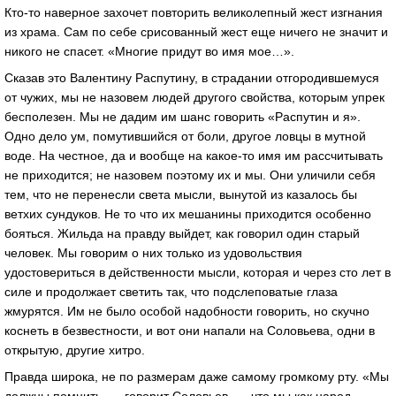
Кто-то наверное захочет повторить великолепный жест изгнания
из храма. Сам по себе срисованный жест еще ничего не значит и
никого не спасет. «Многие придут во имя мое…».
Сказав это Валентину Распутину, в страдании отгородившемуся
от чужих, мы не назовем людей другого свойства, которым упрек
бесполезен. Мы не дадим им шанс говорить «Распутин и я».
Одно дело ум, помутившийся от боли, другое ловцы в мутной
воде. На честное, да и вообще на какое-то имя им рассчитывать
не приходится; не назовем поэтому их и мы. Они уличили себя
тем, что не перенесли света мысли, вынутой из казалось бы
ветхих сундуков. Не то что их мешанины приходится особенно
бояться. Жильда на правду выйдет, как говорил один старый
человек. Мы говорим о них только из удовольствия
удостовериться в действенности мысли, которая и через сто лет в
силе и продолжает светить так, что подслеповатые глаза
жмурятся. Им не было особой надобности говорить, но скучно
коснеть в безвестности, и вот они напали на Соловьева, одни в
открытую, другие хитро.
Правда широка, не по размерам даже самому громкому рту. «Мы
должны помнить, — говорит Соловьев, — что мы как народ