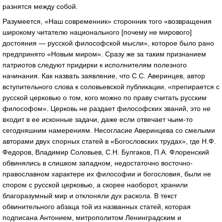
разнятся между собой.
Разумеется, «Наш современник» сторонник того «возвращения
широкому читателю национального [почему не мирового]
достояния — русской философской мысли», которое было рано
предпринято «Новым миром». Сразу же за таким признанием
патриотов следуют придирки к исполнителям полезного
начинания. Как назвать заявление, что С.С. Аверинцев, автор
вступительного слова к соловьевской публикации, «препирается с
русской церковью о том, кого можно по праву считать русским
философом». Церковь не раздает философских званий, это не
входит в ее исконные задачи, даже если отвечает чьим-то
сегодняшним намерениям. Несогласие Аверинцева со смелыми
авторами двух спорных статей в «Богословских трудах», где Н.Ф.
Федоров, Владимир Соловьев, С.Н. Булгаков, П.А. Флоренский
обвинялись в слишком западном, недостаточно восточно-
православном характере их философии и богословия, были не
спором с русской церковью, а скорее наоборот, хранили
благоразумный мир и отклоняли дух раскола. В текст
обвинительного абзаца той из названных статей, которая
подписана Антонием, митрополитом Ленинградским и