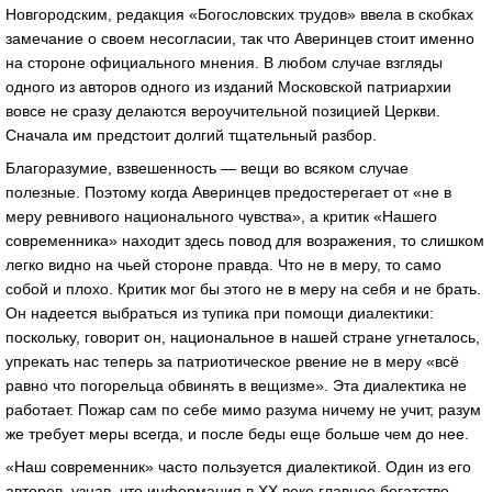
Новгородским, редакция «Богословских трудов» ввела в скобках
замечание о своем несогласии, так что Аверинцев стоит именно
на стороне официального мнения. В любом случае взгляды
одного из авторов одного из изданий Московской патриархии
вовсе не сразу делаются вероучительной позицией Церкви.
Сначала им предстоит долгий тщательный разбор.
Благоразумие, взвешенность — вещи во всяком случае
полезные. Поэтому когда Аверинцев предостерегает от «не в
меру ревнивого национального чувства», а критик «Нашего
современника» находит здесь повод для возражения, то слишком
легко видно на чьей стороне правда. Что не в меру, то само
собой и плохо. Критик мог бы этого не в меру на себя и не брать.
Он надеется выбраться из тупика при помощи диалектики:
поскольку, говорит он, национальное в нашей стране угнеталось,
упрекать нас теперь за патриотическое рвение не в меру «всё
равно что погорельца обвинять в вещизме». Эта диалектика не
работает. Пожар сам по себе мимо разума ничему не учит, разум
же требует меры всегда, и после беды еще больше чем до нее.
«Наш современник» часто пользуется диалектикой. Один из его
авторов, узнав, что информация в XX веке главное богатство,