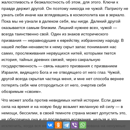
жалостливость и безжалостность об этом, для этого. Ключи к
правде держит другой. Он поэтому никогда не чужой. Патриоту не
узнать себя иначе как вглядевшись в космополита как в зеркало.
Пока мы не узнали в далеком себя, мы нигде. Далекий другой
оказывается самым близким. Лишний нужнее всех, чужой —
всегда таинственно свой. Один из знаков исторического
призвания — неравнодушие к еврейству, избранному народу. В
нашей любви-ненависти к нему скрыт запас понимания нас
самих, прослеживания нервущихся нитей, которыми ткется
история, тайных древних связей, через сакральную
государственность — связь нашего призвания с призванием
Израиля, видящего Бога и не отводящего от него глаз. Чужой,
другой всегда скрытая частица меня, и мне нет способа вернее
потерять себя чем отгородиться от него, очертив себя
обозримым «своим».
Что может злоба против невидимых нитей истории. Если даже
сила на время и на новую беду возьмет желанную ей силу — в
немощи, бессилии, в своей темноте страна может допустить это,
не обеспечена она и от последнего иссякания, нельзя и это
исключить, когда вся ее жизнь будет мобилизована на ненужные