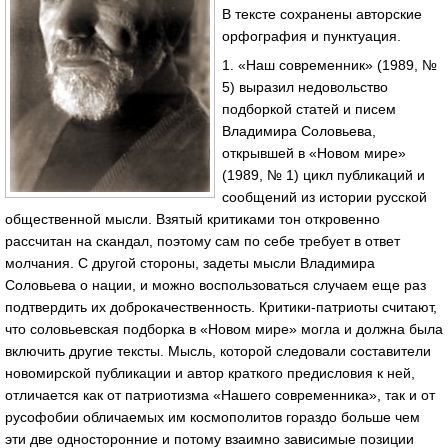
В тексте сохранены авторские
орфография и пунктуация.
1. «Наш современник» (1989, №
5) выразил недовольство
подборкой статей и писем
Владимира Соловьева,
открывшей в «Новом мире»
(1989, № 1) цикл публикаций и
сообщений из истории русской
общественной мысли. Взятый критиками тон откровенно
рассчитан на скандал, поэтому сам по себе требует в ответ
молчания. С другой стороны, задеты мысли Владимира
Соловьева о нации, и можно воспользоваться случаем еще раз
подтвердить их доброкачественность. Критики-патриоты считают,
что соловьевская подборка в «Новом мире» могла и должна была
включить другие тексты. Мысль, которой следовали составители
новомирской публикации и автор краткого предисловия к ней,
отличается как от патриотизма «Нашего современника», так и от
русофобии обличаемых им космополитов гораздо больше чем
эти две односторонние и потому взаимно зависимые позиции