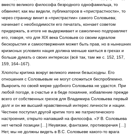
вместо великого философа безродного однофамильца, то
обвиняет, как мы видели, публикаторов в «пристрастности», то
через страницу винит в «пристрастии» самого Соловьева;
начинает с необходимости его печатать, кончает советом
придержать, в итоге не выдерживает и самолично подправляет
его, говоря, что для XIX века Соловьев со своим идеалом
бескорыстия и самоотвержения может быть прав, но в нынешних
кризисных условиях нация должна меньше каяться в грехах и
больше думать о своих интересах (всё так, там же с. 152, 157,
159, 164–167).
Хлопоты критика вокруг великого имени безысходны. Его
отношения с Соловьевым не могут сложиться беспроблемно.
Выкроить по своей мерке удобного Соловьева не удастся. При
любой погоде, в счастье и в беде покаяние, избавление прежде
всего от собственных грехов для Владимира Соловьева первый
долг и он же высший нравственный интерес личности и нации.
Честнее поступил другой критик того же патриотического
настроения, открыто напавший на философа. «У В. Соловьева
нет четкой позиции […] Неувязки, фантазии, противоречия […]
Нет, мы не должны видеть в В.С. Соловьеве какого-то врага