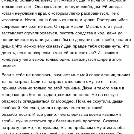
смешна. Больно человеку от лживого суда, мысль от трудности
только светлеет. Она крылатая, ее пути свободны. Ей иногда
кстати неуклюжий враг, с которым легко расправиться. Не с
человеком. Несть наша брань ко плоти и крови. Растерявшийся
современник враг не нам. Он враг мысли. Мысль его и пугает,
заставляет сгруппироваться, пустить средства в ход, даже до
неприличия и путаницы, лишь бы не допустить ее к себе; она его
душит. Что можно ему сказать? Дай правде тебя отодвинуть. Что
делать, если цензор сам велит ей потесниться? Из всякого
конфуза у него выход только один: замахнуться шире в злом
намеке.
Если я тебе не нравлюсь, внушает мне мой современник, значит
ты не патриот. Если ты патриот, отвечаю я ему, то я — нет,
причем именно только по этой причине. Даже и такого меня в
конце концов Бог не выдаст, свинья не съест. Не на всякую
опасность оглядываться благородно. Пока не скрутили, дыши
свободой. Конечно, много народу полегло от такой
беззаботности. И всё равно: чем следить за всеми извивами
злобы, лучше остаться при беззащитной простоте. Скажем
патриоту прямо, что думаем, мы не прибавим ему этим злобы.