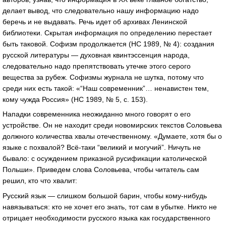
делает вывод, что следовательно нашу информацию надо
беречь и не выдавать. Речь идет об архивах Ленинской
библиотеки. Скрытая информация по определению перестает
быть таковой. Софизм продолжается (НС 1989, № 4): создания
русской литературы — духовная квинтэссенция народа,
следовательно надо препятствовать утечке этого серого
вещества за рубеж. Софизмы журнала не шутка, потому что
среди них есть такой: «“Наш современник”… ненавистен тем,
кому чужда Россия» (НС 1989, № 5, c. 153).
Нападки современника неожиданно много говорят о его
устройстве. Он не находит среди новомирских текстов Соловьева
должного количества хвалы отечественному. «Думаете, хотя бы о
языке с похвалой? Всё-таки “великий и могучий”. Ничуть не
бывало: с осуждением приказной русификации католической
Польши». Приведем слова Соловьева, чтобы читатель сам
решил, кто что хвалит:
Русский язык — слишком большой барин, чтобы кому-нибудь
навязываться: кто не хочет его знать, тот сам в убытке. Никто не
отрицает необходимости русского языка как государственного