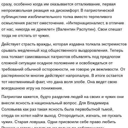
сразу, особенно когда им оказывается отталкивание, первая
непроизвольная реакция на дискомфорт. В патриотической
публицистике изобличительного толка вместо терпеливого
осмысления растет ожесточение. «Интернационалист, в отличие
от нас, никогда не дремлет» (Валентин Распутин). Свои спешат
тогда не отстать от чужих.
Действует страсть вражды, которая издавна толкала экстремистов
срывать медленный ход общественного выздоровления. Теперь
она толкает самозванных патриотов объявлять под предлогом
сложной ситуации осадное положение и освобождаться от
требований обычной осторожности, не говорю уж вежливости. От
растерянности многие действуют напропалую. В итоге остается
тот неотменимый факт, что дана воля злобе. Она ведет свою
всегдашнюю игру на понижение.
Патриотам кажется, будто разделив людей на своих и чужих они
внесли ясность в национальный вопрос. Для Владимира
Соловьева как раз такая ясность была первобытной тьмой,
откуда он хотел найти выход. Отгородиться, изгнать, не пускать
чужих. Старая ловушка. Одни присвоили себе право любить
Россию и готовы делиться им только по собственному