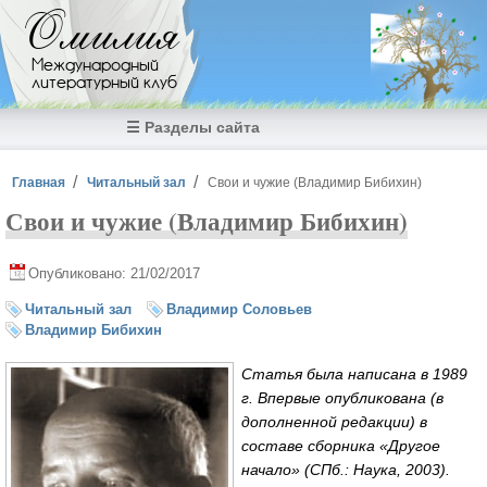
Перейти к основному содержанию
Омилия
Международный
литературный клуб
☰ Разделы сайта
Вы здесь
Главная
Читальный зал
Свои и чужие (Владимир Бибихин)
Свои и чужие (Владимир Бибихин)
Опубликовано: 21/02/2017
Читальный зал
Владимир Соловьев
Владимир Бибихин
Статья была написана в 1989
г. Впервые опубликована (в
дополненной редакции) в
составе сборника «Другое
начало» (СПб.: Наука, 2003).