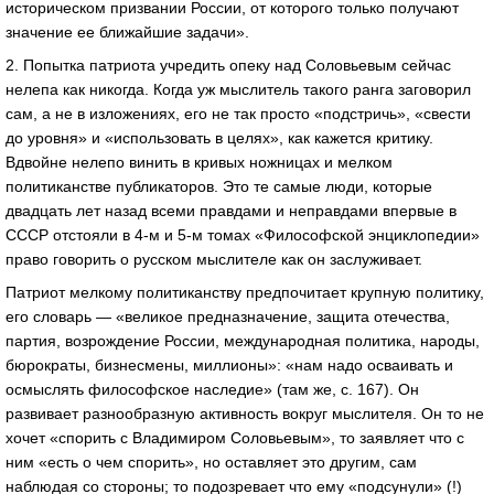
историческом призвании России, от которого только получают
значение ее ближайшие задачи».
2. Попытка патриота учредить опеку над Соловьевым сейчас
нелепа как никогда. Когда уж мыслитель такого ранга заговорил
сам, а не в изложениях, его не так просто «подстричь», «свести
до уровня» и «использовать в целях», как кажется критику.
Вдвойне нелепо винить в кривых ножницах и мелком
политиканстве публикаторов. Это те самые люди, которые
двадцать лет назад всеми правдами и неправдами впервые в
СССР отстояли в 4-м и 5-м томах «Философской энциклопедии»
право говорить о русском мыслителе как он заслуживает.
Патриот мелкому политиканству предпочитает крупную политику,
его словарь — «великое предназначение, защита отечества,
партия, возрождение России, международная политика, народы,
бюрократы, бизнесмены, миллионы»: «нам надо осваивать и
осмыслять философское наследие» (там же, с. 167). Он
развивает разнообразную активность вокруг мыслителя. Он то не
хочет «спорить с Владимиром Соловьевым», то заявляет что с
ним «есть о чем спорить», но оставляет это другим, сам
наблюдая со стороны; то подозревает что ему «подсунули» (!)