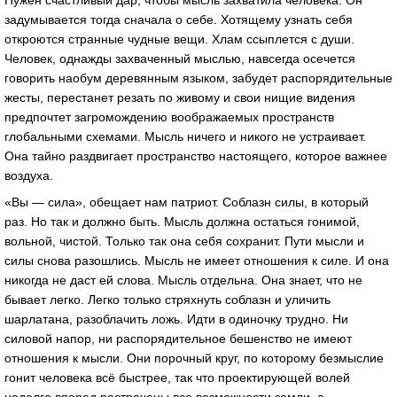
Нужен счастливый дар, чтобы мысль захватила человека. Он
задумывается тогда сначала о себе. Хотящему узнать себя
откроются странные чудные вещи. Хлам ссыплется с души.
Человек, однажды захваченный мыслью, навсегда осечется
говорить наобум деревянным языком, забудет распорядительные
жесты, перестанет резать по живому и свои нищие видения
предпочтет загромождению воображаемых пространств
глобальными схемами. Мысль ничего и никого не устраивает.
Она тайно раздвигает пространство настоящего, которое важнее
воздуха.
«Вы — сила», обещает нам патриот. Соблазн силы, в который
раз. Но так и должно быть. Мысль должна остаться гонимой,
вольной, чистой. Только так она себя сохранит. Пути мысли и
силы снова разошлись. Мысль не имеет отношения к силе. И она
никогда не даст ей слова. Мысль отдельна. Она знает, что не
бывает легко. Легко только стряхнуть соблазн и уличить
шарлатана, разоблачить ложь. Идти в одиночку трудно. Ни
силовой напор, ни распорядительное бешенство не имеют
отношения к мысли. Они порочный круг, по которому безмыслие
гонит человека всё быстрее, так что проектирующей волей
надолго вперед растрачены все возможности земли, а