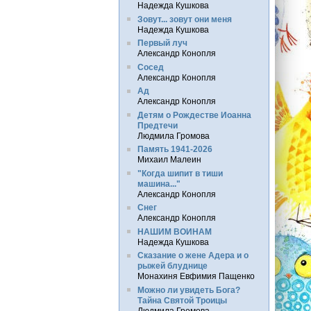
Надежда Кушкова
Зовут... зовут они меня
Надежда Кушкова
Первый луч
Александр Конопля
Сосед
Александр Конопля
Ад
Александр Конопля
Детям о Рождестве Иоанна
Предтечи
Людмила Громова
Память 1941-2026
Михаил Малеин
"Когда шипит в тиши
машина..."
Александр Конопля
Снег
Александр Конопля
НАШИМ ВОИНАМ
Надежда Кушкова
Сказание о жене Адера и о
рыжей блуднице
Монахиня Евфимия Пащенко
Можно ли увидеть Бога?
Тайна Святой Троицы
Людмила Громова