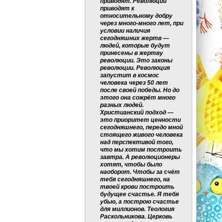
приводят. Революции
приводят к
относительному добру
через много-много лет, при
условии наличия
сегодняшних жертв —
людей, которые будут
принесены в жертву
революции. Это законы
революции. Революция
запустит в космос
человека через 50 лет
после своей победы. Но до
этого она сожрёт много
разных людей.
Христианский подход —
это приоритет ценности
сегодняшнего, передо мной
стоящего живого человека
над перспективой того,
что мы хотим построить
завтра. А революционеры
хотят, чтобы было
наоборот. Чтобы за счёт
тебя сегодняшнего, на
твоей крови построить
будущее счастье. Я тебя
убью, а построю счастье
для миллионов. Теология
Раскольникова. Церковь