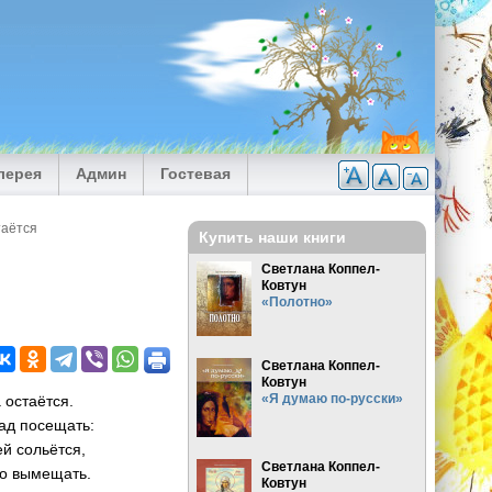
лерея
Админ
Гостевая
стаётся
Купить наши книги
Светлана Коппел-
Ковтун
«Полотно»
Светлана Коппел-
Ковтун
«Я думаю по-русски»
а остаётся.
ад посещать:
й сольётся,
Светлана Коппел-
ло вымещать.
Ковтун