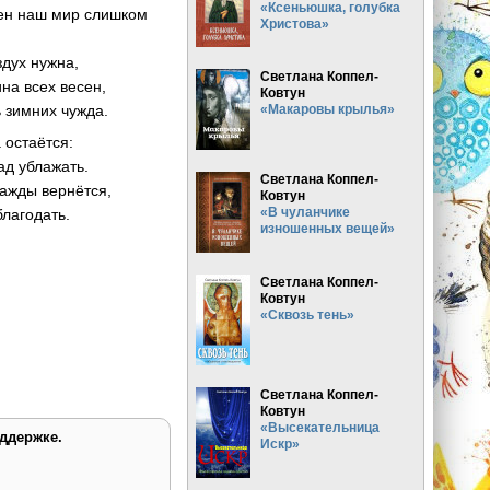
«Ксеньюшка, голубка
ен наш мир слишком
Христова»
здух нужна,
Светлана Коппел-
ина всех весен,
Ковтун
ь зимних чужда.
«Макаровы крылья»
а остаётся:
д ублажать.
Светлана Коппел-
нажды вернётся,
Ковтун
«В чуланчике
лагодать.
изношенных вещей»
Светлана Коппел-
Ковтун
«Сквозь тень»
Светлана Коппел-
Ковтун
«Высекательница
ддержке.
Искр»