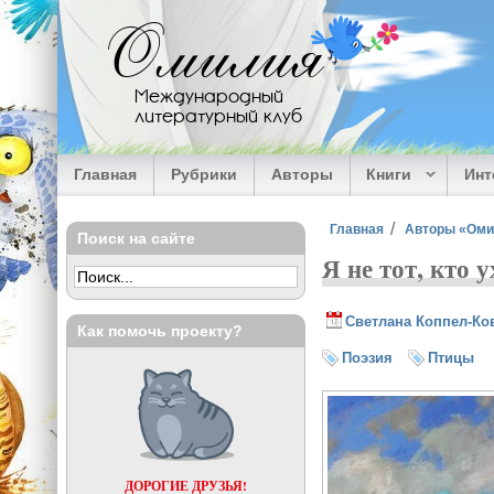
Перейти к основному содержанию
Омилия
Международный
литературный клуб
Главная
Рубрики
Авторы
Книги
Ин
Вы здесь
Главная
Авторы «Ом
Поиск на сайте
Я не тот, кто у
Светлана Коппел-Ко
Как помочь проекту?
Поэзия
Птицы
ДОРОГИЕ ДРУЗЬЯ!