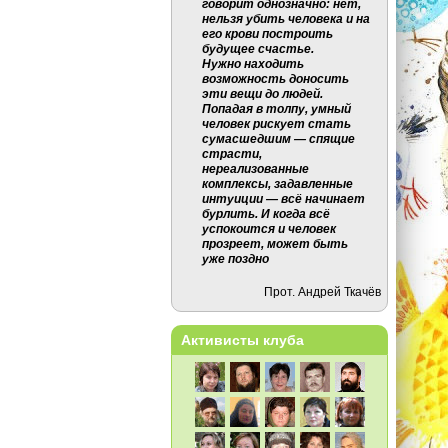
говорит однозначно: нет,
нельзя убить человека и на
его крови построить
будущее счастье.
Нужно находить
возможность доносить
эти вещи до людей.
Попадая в толпу, умный
человек рискует стать
сумасшедшим — спящие
страсти,
нереализованные
комплексы, задавленные
интуиции — всё начинает
бурлить. И когда всё
успокоится и человек
прозреет, может быть
уже поздно
Прот. Андрей Ткачёв
Активисты клуба