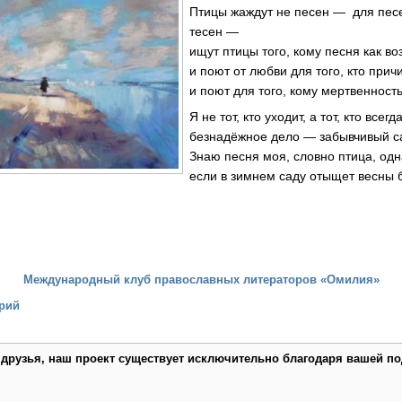
Птицы жаждут не песен — для пес
тесен —
ищут птицы того, кому песня как во
и поют от любви для того, кто прич
и поют для того, кому мертвенност
Я не тот, кто уходит, а тот, кто всегд
безнадёжное дело — забывчивый са
Знаю песня моя, словно птица, од
если в зимнем саду отыщет весны б
Международный клуб православных литераторов «Омилия»
рий
 друзья, наш проект существует исключительно благодаря вашей по