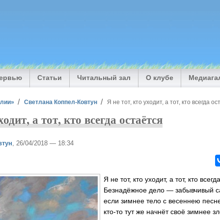
тервью
Статьи
Читальный зал
О клубе
Медиага
илии»
Светлана Коппел-Ковтун
Я не тот, кто уходит, а тот, кто всегда о
ходит, а тот, кто всегда остаётся
втун
, 26/04/2018 — 18:34
Я не тот, кто уходит, а тот, кто всегд
Безнадёжное дело — забывчивый с
если зимнее тело с весеннею песне
кто-то тут же начнёт своё зимнее з