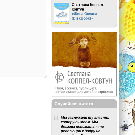
Светлана Коппел-
Ковтун
«Жена Океана
(DiskBook)»
Случайная цитата
Мы заслужили ту власть,
которую имеем. Мы
должны понимать, что
революции к добру не