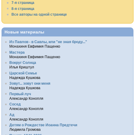
7-я страница
8-я страница
Все авторы на одной странице
Новые материалы
Из Павлов - в Савлы, или "не зная броду..."
Монахиня Евфимия Пащенко
Мастера
Монахиня Евфимия Пащенко
Вокруг Солнца
Илья Криштул
Царской Семье
Надежда Кушкова
Зовут... зовут они меня
Надежда Кушкова
Первый луч
Александр Конопля
Сосед
Александр Конопля
Ад
Александр Конопля
Детям о Рождестве Иоанна Предтечи
Людмила Громова