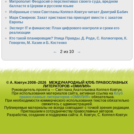
Митрополит Феодосий о перспективах своего суда, вредном
балласте в Церкви и русском языке
Избранные стихи Светланы Коппел-Ковтун читает Дмитрий Бабич
Марк Смирнов: Закат христианства приходит вместе с закатом
Европы
Эксперт IT и финансов: План цифрового контроля и сроки его
реализации
Кто такой планировщик? Улица Правды. Д. Роде, С. Колмогоров, К.
Геворгян, М. Хазин и Б. Костенко
←
2 из 10
→
© А. Ковтун 2008–2026 МЕЖДУНАРОДНЫЙ КЛУБ ПРАВОСЛАВНЫХ
ЛИТЕРАТОРОВ «ОМИЛИЯ»
Руководитель проекта — Светлана Анатольевна Коппел-Ковтун.
При использования материалов сайта, активная ссылка на
Клуб
православных литераторов «ОМИЛИЯ»
обязательна.
При необходимости коммерческого использования текстов обязательно
свяжитесь с администрацией.
Публикуемые материалы не всегда совпадают с точкой зрения редакции.
Приглашаем к сотрудничеству православных авторов.
Разработка, создание и поддержка сайта: А. Ковтун, С. Коппел-Ковтун