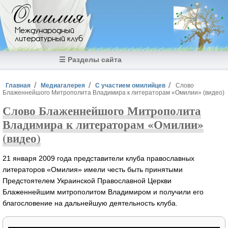
Перейти к основному содержанию
Омилия
Международный
литературный клуб
☰ Разделы сайта
Вы здесь
Главная
Медиагалерея
С участием омилийцев
Слово
Блаженнейшого Митрополита Владимира к литераторам «Омилии» (видео)
Слово Блаженнейшого Митрополита
Владимира к литераторам «Омилии»
(видео)
21 января 2009 года представители клуба православных
литераторов «Омилия» имели честь быть принятыми
Предстоятелем Украинской Православной Церкви
Блаженнейшим митрополитом Владимиром и получили его
благословение на дальнейшую деятельность клуба.