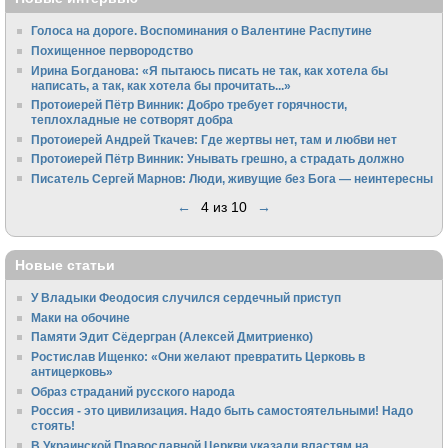
Голоса на дороге. Воспоминания о Валентине Распутине
Похищенное первородство
Ирина Богданова: «Я пытаюсь писать не так, как хотела бы
написать, а так, как хотела бы прочитать...»
Протоиерей Пётр Винник: Добро требует горячности,
теплохладные не сотворят добра
Протоиерей Андрей Ткачев: Где жертвы нет, там и любви нет
Протоиерей Пётр Винник: Унывать грешно, а страдать должно
Писатель Сергей Марнов: Люди, живущие без Бога — неинтересны
←
4 из 10
→
Новые статьи
У Владыки Феодосия случился сердечный приступ
Маки на обочине
Памяти Эдит Сёдергран (Алексей Дмитриенко)
Ростислав Ищенко: «Они желают превратить Церковь в
антицерковь»
Образ страданий русского народа
Россия - это цивилизация. Надо быть самостоятельными! Надо
стоять!
В Украинской Православной Церкви указали властям на