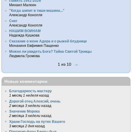
Память 1941-2026
Михаил Малеин
"Когда шипит в тиши машина..."
Александр Конопля
Снег
Александр Конопля
НАШИМ ВОИНАМ
Надежда Кушкова
Сказание о жене Адера и о рыжей блуднице
Монахиня Евфимия Пащенко
Можно ли увидеть Бога? Тайна Святой Троицы
Людмила Громова
1 из 10
→
Новые комментарии
Благодарность мастеру
1 месяц 1 неделя
назад
Дорогой отец Алексий, очень
2 месяца 3 недели
назад
Значение Морока
2 месяца 3 недели
назад
Храни Господь на путях Вашего
3 месяца 2 дня
назад
Протитип фрау Берты был