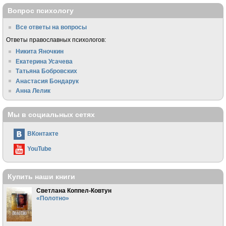
Вопрос психологу
Все ответы на вопросы
Ответы православных психологов:
Никита Яночкин
Екатерина Усачева
Татьяна Бобровских
Анастасия Бондарук
Анна Лелик
Мы в социальных сетях
ВКонтакте
YouTube
Купить наши книги
Светлана Коппел-Ковтун
«Полотно»