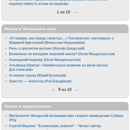
недопустимость атаки на Церковь
1 из 10
→
Новое в Читальном зале
«Я говорю, как перед смертью…» Посмертное «интервью» с
Мариной Цветаевой (Вячеслав Недошивин)
Речь о пролитом молоке (Иосиф Бродский)
Возможна ли женщине мертвой хвала? (Осип Мандельштам)
Нашедший подкову (Осип Мандельштам)
Альфред Шнитке: «Наибольшее влияние на меня оказал
Достоевский»
Атомная сказка (Юрий Кузнецов)
Христос — Аполлон (Рэй Брэдбери)
←
8 из 10
→
Новое в медиагалерее
Митрополит Феодосий об инициативе скорого проведения Собора
УПЦ
Сергей Марнов. "Блаженная, помоги!" - Читает автор