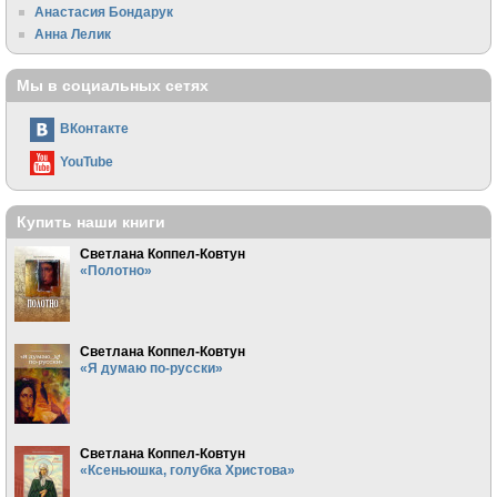
Анастасия Бондарук
Анна Лелик
Мы в социальных сетях
ВКонтакте
YouTube
Купить наши книги
Светлана Коппел-Ковтун
«Полотно»
Светлана Коппел-Ковтун
«Я думаю по-русски»
Светлана Коппел-Ковтун
«Ксеньюшка, голубка Христова»