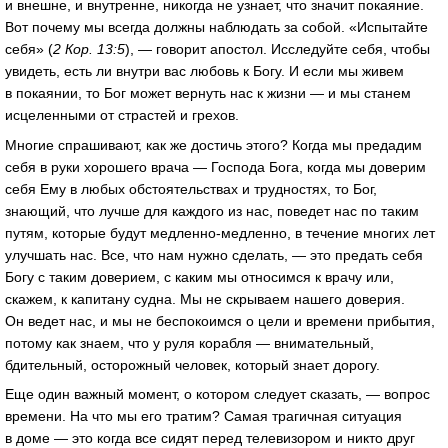
и внешне, и внутренне, никогда не узнает, что значит покаяние.
Вот почему мы всегда должны наблюдать за собой. «Испытайте
себя» (
2 Кор. 13:5
), — говорит апостол. Исследуйте себя, чтобы
увидеть, есть ли внутри вас любовь к Богу. И если мы живем
в покаянии, то Бог может вернуть нас к жизни — и мы станем
исцеленными от страстей и грехов.
Многие спрашивают, как же достичь этого? Когда мы предадим
себя в руки хорошего врача — Господа Бога, когда мы доверим
себя Ему в любых обстоятельствах и трудностях, то Бог,
знающий, что лучше для каждого из нас, поведет нас по таким
путям, которые будут медленно-медленно, в течение многих лет
улучшать нас. Все, что нам нужно сделать, — это предать себя
Богу с таким доверием, с каким мы относимся к врачу или,
скажем, к капитану судна. Мы не скрываем нашего доверия.
Он ведет нас, и мы не беспокоимся о цели и времени прибытия,
потому как знаем, что у руля корабля — внимательный,
бдительный, осторожный человек, который знает дорогу.
Еще один важный момент, о котором следует сказать, — вопрос
времени. На что мы его тратим? Самая трагичная ситуация
в доме — это когда все сидят перед телевизором и никто друг