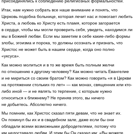
присоединялись к соблюдению религиозных формальностей.
Итак, нам нужно собрать все наше внимание и понять, что
Церковь подобна больнице, которая лечит нас и помогает любить
Христа, а любовь ко Христу есть пламя, которое загорается
в сердце, чтобы мы могли проверить себя, увидеть, находимся ли
мы в Божией любви. Если мы заметим в себе какие-либо формы
злобы, эгоизма и порока, то должны осознать и признать, что
Христос не может быть в нашем сердце, когда оно полно
«уксуса».
Как можно молиться и в то же время быть полным желчи
по отношению к другому человеку? Как можно читать Евангелие
и не мириться со своим братом? Как можно говорить «я в Церкви
на протяжении стольких-то лет» — как монах, священник или кто-
либо иной — и не являть то терпение, с которым нужно
относиться к ближнему? Не приняв этого, вы ничего
не добьетесь. Абсолютно ничего.
Мы помним, как Христос сказал пяти девам, что не знает их.
Он покинул бы их и в свадебном зале, даже если бы они
обладали всеми возможными добродетелями, потому что
им недоставало любви. И этим бы Он сказал им: «Вы можете