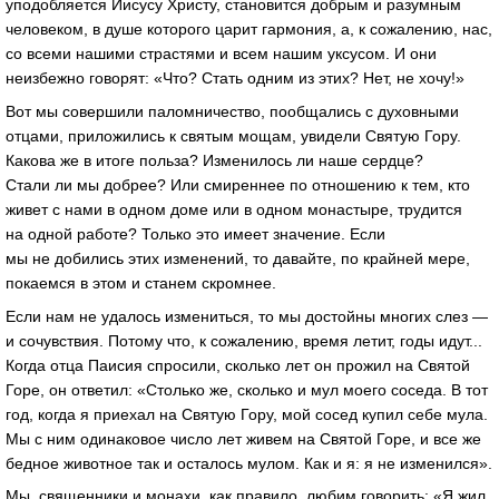
уподобляется Иисусу Христу, становится добрым и разумным
человеком, в душе которого царит гармония, а, к сожалению, нас,
со всеми нашими страстями и всем нашим уксусом. И они
неизбежно говорят: «Что? Стать одним из этих? Нет, не хочу!»
Вот мы совершили паломничество, пообщались с духовными
отцами, приложились к святым мощам, увидели Святую Гору.
Какова же в итоге польза? Изменилось ли наше сердце?
Стали ли мы добрее? Или смиреннее по отношению к тем, кто
живет с нами в одном доме или в одном монастыре, трудится
на одной работе? Только это имеет значение. Если
мы не добились этих изменений, то давайте, по крайней мере,
покаемся в этом и станем скромнее.
Если нам не удалось измениться, то мы достойны многих слез —
и сочувствия. Потому что, к сожалению, время летит, годы идут...
Когда отца Паисия спросили, сколько лет он прожил на Святой
Горе, он ответил: «Столько же, сколько и мул моего соседа. В тот
год, когда я приехал на Святую Гору, мой сосед купил себе мула.
Мы с ним одинаковое число лет живем на Святой Горе, и все же
бедное животное так и осталось мулом. Как и я: я не изменился».
Мы, священники и монахи, как правило, любим говорить: «Я жил