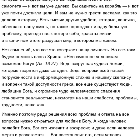
самолета — и вот вы уже далеко. Вы садитесь на корабль — и вот
уже почти достигли цели. И вам не нужно грести веслами, как это
делали в старину. Есть тысячи других удобств, которые, конечно,
облегчают нашу жизнь, но также порождают и одну большую
проблему, приводя нас к потере себя, красоты жизни
и в конечном итоге разрушая мир, в котором мы живем.
Нет сомнений, что все это коверкает нашу личность. Но все-таки
будем помнить слова Христа: «Невозможное человекам
возможно Богу» (
Лк. 18:27
). Ведь вокруг нас чудеса Божии,
которые творятся даже сегодня. Ведь, вопреки всей нашей
погруженности в информационную стихию и нашему скепсису
и вопреки такой доступности греха, все еще существуют люди,
любящие Бога, и огромное чудо человеческого спасения
становится реальностью, несмотря на наши слабости, проблемы,
трудности, наше «я».
Именно поэтому ради решения всех проблем и ответа на все
вопросы нужно открыться для любви к Богу. А когда человек
полюбит Бога, Бог его излечит и воскресит, и даже если человек
мертв и разлагается — Бог восстановит его, если человек