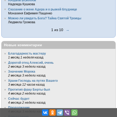
НАШИМ ВОИНАМ
Надежда Кушкова
Сказание о жене Адера и о рыжей блуднице
Монахиня Евфимия Пащенко
Можно ли увидеть Бога? Тайна Святой Троицы
Людмила Громова
1 из 10
→
Новые комментарии
Благодарность мастеру
1 месяц 1 неделя
назад
Дорогой отец Алексий, очень
2 месяца 3 недели
назад
Значение Морока
2 месяца 3 недели
назад
Храни Господь на путях Вашего
3 месяца 12 часов
назад
Протитип фрау Берты был
4 месяца 2 недели
назад
Сейчас будет
4 месяца 2 недели
назад
Продолжение.
4 месяца 3 недели
назад
Впечатления