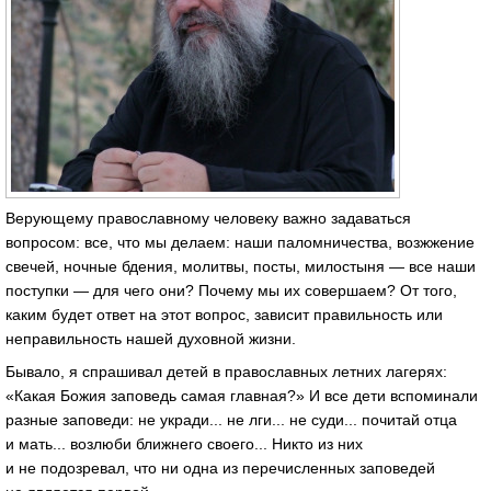
Верующему православному человеку важно задаваться
вопросом: все, что мы делаем: наши паломничества, возжжение
свечей, ночные бдения, молитвы, посты, милостыня — все наши
поступки — для чего они? Почему мы их совершаем? От того,
каким будет ответ на этот вопрос, зависит правильность или
неправильность нашей духовной жизни.
Бывало, я спрашивал детей в православных летних лагерях:
«Какая Божия заповедь самая главная?» И все дети вспоминали
разные заповеди: не укради... не лги... не суди... почитай отца
и мать... возлюби ближнего своего... Никто из них
и не подозревал, что ни одна из перечисленных заповедей