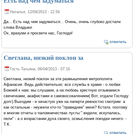
Есть над чем задуматься
Наталья
, 12/04/2013 - 12:56
Да... Есть над чем задуматься... Очень, очень глубоко достали
слова Владыки.
Ох, вразуми и просвети нас, Господи!
ответить
Светлана, низкий поклон за
Гость Татьяна
, 06/04/2013 - 07:16
Светлана, низкий поклон за эти размышления митрополита
Афанасия. Ведь действительно: все службы в храме - о любви
Божией к нам; мы слушаем, а на любовь крестную отзываемся
свечечками, акафистами и самовосхвалением( Вот, отдали Господу
долг).Выходим - и зачастую уже на паперти ревностно смотрим: а
как остальные - неужели кто-то "праведнее" меня? Кстати, поэтому
и многие отчеты о паломничествах пусты:" видели, искупались,
пели" - а о возрастании духа своего, осмысления поездки ничего. -
Т.К.
ответить