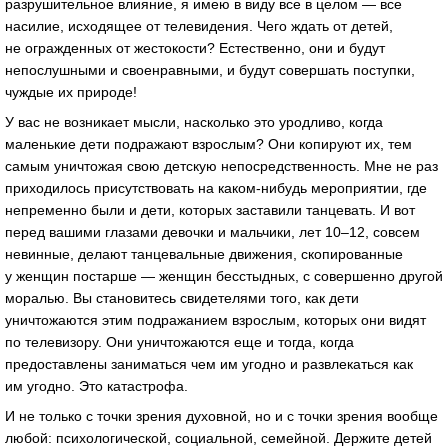
разрушительное влияние, я имею в виду все в целом — все
насилие, исходящее от телевидения. Чего ждать от детей,
не огражденных от жестокости? Естественно, они и будут
непослушными и своенравными, и будут совершать поступки,
чуждые их природе!
У вас не возникает мысли, насколько это уродливо, когда
маленькие дети подражают взрослым? Они копируют их, тем
самым уничтожая свою детскую непосредственность. Мне не раз
приходилось присутствовать на каком-нибудь мероприятии, где
непременно были и дети, которых заставили танцевать. И вот
перед вашими глазами девочки и мальчики, лет
10–12,
совсем
невинные, делают танцевальные движения, скопированные
у женщин постарше — женщин бесстыдных, с совершенно другой
моралью. Вы становитесь свидетелями того, как дети
уничтожаются этим подражанием взрослым, которых они видят
по телевизору. Они уничтожаются еще и тогда, когда
предоставлены заниматься чем им угодно и развлекаться как
им угодно. Это катастрофа.
И не только с точки зрения духовной, но и с точки зрения вообще
любой: психологической, социальной, семейной. Держите детей