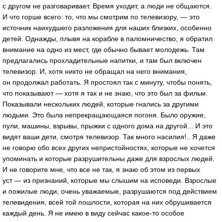
с другом не разговаривает. Время уходит, а люди не общаются.
И что горше всего: то, что мы смотрим по телевизору, — это
источник наихудшего разложения для наших близких, особенно
детей. Однажды, плывя на корабле в паломничество, я обратил
внимание на одно из мест, где обычно бывает молодежь. Там
предлагались прохладительные напитки, и там был включен
телевизор. И, хотя никто не обращал на него внимания,
он продолжал работать. Я простоял так с минуту, чтобы понять,
что показывают — хотя я так и не знаю, что это был за фильм.
Показывали нескольких людей, которые гнались за другими
людьми. Это была непрекращающаяся погоня. Было оружие,
пули, машины, взрывы, прыжки с одного дома на другой... И это
видят ваши дети, смотря телевизор. Так много насилия!.. Я даже
не говорю обо всех других непристойностях, которые не хочется
упоминать и которые разрушительны даже для взрослых людей.
И не говорите мне, что все не так, я знаю об этом из первых
уст — из признаний, которые мы слышим на исповеди. Взрослые
и пожилые люди, очень уважаемые, разрушаются под действием
телевидения, всей той пошлости, которая на них обрушивается
каждый день. Я не имею в виду сейчас какое-то особое