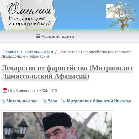
Перейти к основному содержанию
Омилия
Международный
литературный клуб
☰ Разделы сайта
Вы здесь
Главная
Читальный зал
Лекарство от фарисейства (Митрополит
Лимассольский Афанасий)
Лекарство от фарисейства (Митрополит
Лимассольский Афанасий)
Опубликовано: 06/04/2013
Читальный зал
Вера
Митрополит Афанасий Николау