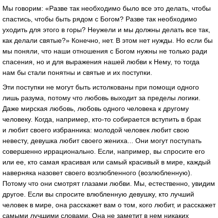
Мы говорим: «Разве так необходимо было все это делать, чтобы
спастись, чтобы быть рядом с Богом? Разве так необходимо
уходить для этого в горы? Неужели и мы должны делать все так,
как делали святые?» Конечно, нет. В этом нет нужды. Но если бы
мы поняли, что наши отношения с Богом нужны не только ради
спасения, но и для выражения нашей любви к Нему, то тогда
нам бы стали понятны и святые и их поступки.
Эти поступки не могут быть истолкованы при помощи одного
лишь разума, потому что любовь выходит за пределы логики.
Даже мирская любовь, любовь одного человека к другому
человеку. Когда, например, кто-то собирается вступить в брак
и любит своего избранника: молодой человек любит свою
невесту, девушка любит своего жениха... Они могут поступать
совершенно иррационально. Если, например, вы спросите его
или ее, кто самая красивая или самый красивый в мире, каждый
наверняка назовет своего возлюбленного (возлюбленную).
Потому что они смотрят глазами любви. Мы, естественно, увидим
другое. Если вы спросите влюбленную девушку, кто лучший
человек в мире, она расскажет вам о том, кого любит, и расскажет
самыми лучшими словами. Она не заметит в нем никаких