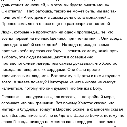
дочь станет монахиней, и в этом вы будете винить меня».
Он ответил: «Нет, батюшка, такого не может быть, мы вас так
почитаем!» А его дочь и в самом деле стала монахиней...
Прошло семь лет, а он все еще не разговаривает со мной...
Люди, которые не пропустили ни одной проповеди... те, кто
всегда первый на ночных бдениях, при чтении книг... Они всегда
приводят с собой своих детей... Но когда приходит время
проявить ребенку свою свободу — решить самому, какой путь
выбрать, эти люди перемещаются в совершенно
противоположный лагерь, тем самым доказывая, что Христос
никогда не говорил с их сердцами. Они были просто
«религиозными людьми». Вот почему в Церкви с ними труднее
всего. А знаете почему? Некоторые из них никогда не смогут
излечиться, потому что они думают, что близки к Богу.
Грешники — «неудачники», так сказать, — по крайней мере,
осознают, что они грешники. Вот почему Христос сказал, что
мытари и блудницы войдут в Царство Божие, а фарисеям сказал
так: «Вы, „религиозные“, не войдете в Царство Божие, потому что
слово Господа никогда не меняло ваше сердце» — они лишь