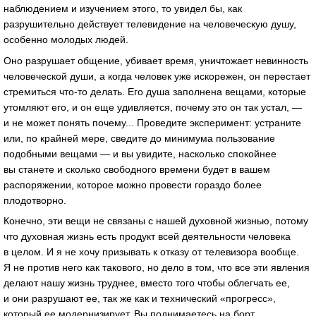
наблюдением и изучением этого, то увидел бы, как
разрушительно действует телевидение на человеческую душу,
особенно молодых людей.
Оно разрушает общение, убивает время, уничтожает невинность
человеческой души, а когда человек уже искорежен, он перестает
стремиться что-то делать. Его душа заполнена вещами, которые
утомляют его, и он еще удивляется, почему это он так устал, —
и не может понять почему... Проведите эксперимент: устраните
или, по крайней мере, сведите до минимума пользование
подобными вещами — и вы увидите, насколько спокойнее
вы станете и сколько свободного времени будет в вашем
распоряжении, которое можно провести гораздо более
плодотворно.
Конечно, эти вещи не связаны с нашей духовной жизнью, потому
что духовная жизнь есть продукт всей деятельности человека
в целом. И я не хочу призывать к отказу от телевизора вообще.
Я не против него как такового, но дело в том, что все эти явления
делают нашу жизнь труднее, вместо того чтобы облегчать ее,
и они разрушают ее, так же как и технический «прогресс»,
который ее модернизирует. Вы поднимаетесь на борт