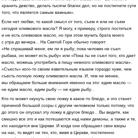
хранить девство, делать тысячи благих дел, но не постигнете сути
того, что является самым важным».
Если нет любви, то какой смысл от того, съем я или не съем
сегодня оливкового масла? Я могу, к примеру, строго поститься
и не есть оливковое масло, но при этом мучить брата моего
с утра до вечера... На Святой Горе обычно говорят:
«Не спрашивай меня, ем ли я рыбу; пока человек не съел
рыбака, он может есть рыбу» или «Пока ты не съел того, кто дает
масло, можешь употребить в пищу немного оливкового масла».
«Съесть» кого-то своим язвительным языком гораздо хуже, чем
съесть полную ложку оливкового масла. И, тем не менее,
мы обращаем больше внимания именно на это: едим масло —
не едим масло, едим рыбу — не едим рыбу...
Кто-то может окунуть свою ложку в какое-то блюдо, и это станет
причиной большой ссоры с другим человеком только потому, что
до этого он опускал эту ложку в другое блюдо... Вы видите, как
смешно все это и как потешаются над нами демоны, а также и те,
кто находится вне Церкви. И когда они обращают свои взоры
на нас, то видят не тех, кто, живя в Церкви, постепенно