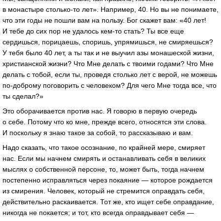
в монастыре столько-то лет». Например, 40. Но вы не понимаете,
что эти годы не пошли вам на пользу. Бог скажет вам: «40 лет!
И тебе до сих пор не удалось кем-то стать? Ты все еще
сердишься, порицаешь, споришь, упрямишься, не смиряешься?
У тебя было 40 лет, а ты так и не выучил азы монашеской жизни,
христианской жизни? Что Мне делать с твоими годами? Что Мне
делать с тобой, если ты, проведя столько лет с верой, не можешь
по-доброму поговорить с человеком? Для чего Мне тогда все, что
ты сделал?»
Это оборачивается против нас. Я говорю в первую очередь
о себе. Потому что ко мне, прежде всего, относятся эти слова.
И поскольку я знаю такое за собой, то рассказываю и вам.
Надо сказать, что такое осознание, по крайней мере, смиряет
нас. Если мы начнем смирять и останавливать себя в великих
мыслях о собственной персоне, то, может быть, тогда начнем
постепенно исправляться через покаяние — которое рождается
из смирения. Человек, который не стремится оправдать себя,
действительно раскаивается. Тот же, кто ищет себе оправдание,
никогда не покается; и тот, кто всегда оправдывает себя —