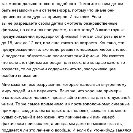
как можно дальше от всего подобного. Помогите своим детям
быть независимыми от телевизора, потому что иначе они
преисполнятся дурных примеров. И вы тоже. Если
вы не разрешаете своим детям смотреть безнравственные
фильмы, но сами так поступаете, то что толку? А какие глупые
предупреждения предваряют фильмы! Нельзя смотреть детям
до 18, или до 12 лет, или еще какого-то возраста. Конечно, эти
предупреждения только подогревают юношеское любопытство.
И подростки обязательно посмотрят такой фильм. Им кажется,
что если этот фильм запрещен для всех, кто младше какого-то
возраста, то он должен содержать что-то, заслуживающее
особого внимания.
Мне кажется, все разрушения, которые наносятся внутреннему
миру людей, и не перечесть. Ясно же, что хорошие примеры,
о которых знает человек, чрезвычайно полезны для его духовной
жизни. То же самое применимо и к противоположному: скверные
примеры, свидетелем которых стал человек, создают так много
худых ситуаций в его жизни, что причиненный ими ущерб
фактически неисчислим, а иногда мы даже не можем сказать,
поддается ли это лечению вообще. И если бы кто-нибудь занялся