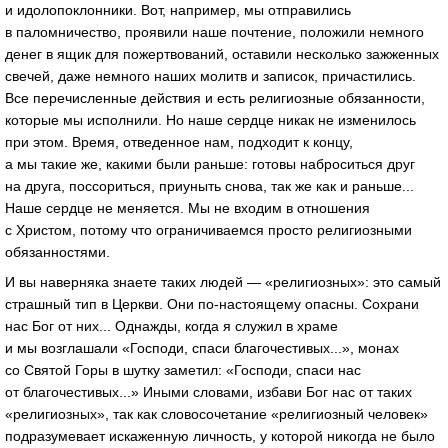
и идолопоклонники. Вот, например, мы отправились
в паломничество, проявили наше почтение, положили немного
денег в ящик для пожертвований, оставили несколько зажженных
свечей, даже немного наших молитв и записок, причастились.
Все перечисленные действия и есть религиозные обязанности,
которые мы исполнили. Но наше сердце никак не изменилось
при этом. Время, отведенное нам, подходит к концу,
а мы такие же, какими были раньше: готовы наброситься друг
на друга, поссориться, приуныть снова, так же как и раньше...
Наше сердце не меняется. Мы не входим в отношения
с Христом, потому что ограничиваемся просто религиозными
обязанностями.
И вы наверняка знаете таких людей — «религиозных»: это самый
страшный тип в Церкви. Они по-настоящему опасны. Сохрани
нас Бог от них... Однажды, когда я служил в храме
и мы возглашали «Господи, спаси благочестивых...», монах
со Святой Горы в шутку заметил: «Господи, спаси нас
от благочестивых...» Иными словами, избави Бог нас от таких
«религиозных», так как словосочетание «религиозный человек»
подразумевает искаженную личность, у которой никогда не было