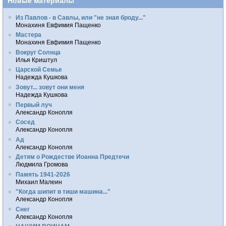
Новые материалы
Из Павлов - в Савлы, или "не зная броду..."
Монахиня Евфимия Пащенко
Мастера
Монахиня Евфимия Пащенко
Вокруг Солнца
Илья Криштул
Царской Семье
Надежда Кушкова
Зовут... зовут они меня
Надежда Кушкова
Первый луч
Александр Конопля
Сосед
Александр Конопля
Ад
Александр Конопля
Детям о Рождестве Иоанна Предтечи
Людмила Громова
Память 1941-2026
Михаил Малеин
"Когда шипит в тиши машина..."
Александр Конопля
Снег
Александр Конопля