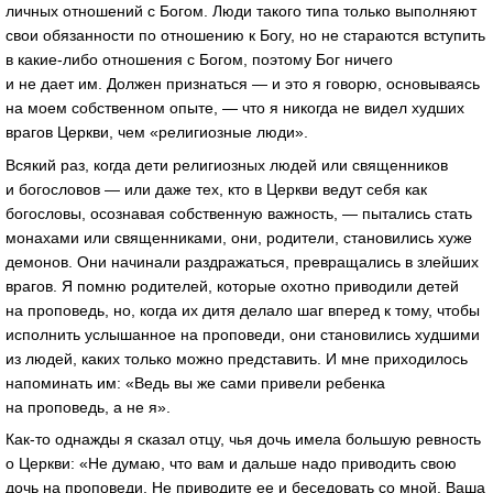
личных отношений с Богом. Люди такого типа только выполняют
свои обязанности по отношению к Богу, но не стараются вступить
в какие-либо отношения с Богом, поэтому Бог ничего
и не дает им. Должен признаться — и это я говорю, основываясь
на моем собственном опыте, — что я никогда не видел худших
врагов Церкви, чем «религиозные люди».
Всякий раз, когда дети религиозных людей или священников
и богословов — или даже тех, кто в Церкви ведут себя как
богословы, осознавая собственную важность, — пытались стать
монахами или священниками, они, родители, становились хуже
демонов. Они начинали раздражаться, превращались в злейших
врагов. Я помню родителей, которые охотно приводили детей
на проповедь, но, когда их дитя делало шаг вперед к тому, чтобы
исполнить услышанное на проповеди, они становились худшими
из людей, каких только можно представить. И мне приходилось
напоминать им: «Ведь вы же сами привели ребенка
на проповедь, а не я».
Как-то однажды я сказал отцу, чья дочь имела большую ревность
о Церкви: «Не думаю, что вам и дальше надо приводить свою
дочь на проповеди. Не приводите ее и беседовать со мной. Ваша