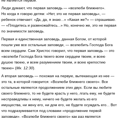
не является первой.
Люди думают, что первая заповедь — «возлюби ближнего».
Но когда я говорю детям: «Нет, это не первая заповедь», —
ребенок отвечает: «Да, да, я знаю...» «Какая же?» — спрашиваю.
— «Плодитесь и размножайтесь...» Но, конечно же, это не первая
по значимости заповедь.
Первая и единственная заповедь, данная Богом, от которой
пошли уже все остальные заповеди, — возлюбить Господа Бога
всем сердцем. Сам Христос говорил, что первая заповедь — это
«возлюби Господа Бога твоего всем сердцем твоим, и всею
душою твоею, и всем разумением твоим, и всею крепостию
твоею» (
Мк. 12:30
).
А вторая заповедь — похожая на первую, вытекающая из нее —
это та, в которой говорится: «Возлюби ближнего своего». Все
остальные являются продолжением этих двух. Если вы любите
своего ближнего, то не будете красть у него, лгать ему, не будете
несправедливы к нему, ничего не будете желать из его
имущества, ни жену его, ни дом его, не будете осуждать его... Вот
что подразумевается под словами «продолжение первой
заповеди». «Возлюби ближнего своего» как раз является