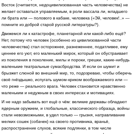
Восток (считается, недоцивилизованная часть человечества) не
желает оставаться управляемым, в роли вассала ли, младшего
ли брата или — полового в кабаке, человека («Эй, человек!..» —
помните из доброй старой русской литературы?).
Движемся ли к катастрофе, планетарной или какой-либо ещё?
Нет, потому что человек (особенно из цивилизованной части
человечества) стал осторожнее, разнеженнее, податливее, ему
ценнее его уют, его маленький мирок, который он обустраивает
из поколения в поколение, милы и пороки, грешки, какие-нибудь
маленькие театральные сумасбродства. И если он шумит и
брызжет слюной во внешний мир, то, подозреваю, чтобы оберечь
своё гнёздышко, испугать шумом-криком воображаемого или —
что реже — реального врага. Человек становится нравственно
маленьким и недужным в своих интересах и мотивациях.
И не надо забывать вот ещё о чём: великие державы обладают
ядерным оружием, и глобальные, классического образца, войны
стали невозможными, в удел только — грызня, натравливание
мелких сошек (собачек) на своего противника, враньё,
распространение слухов, всякие подлянки, в том числе