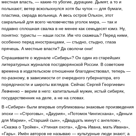
местная власть, — какие-то убогие, дурацкие. Дымят, а то и
полыхают; ветер всколыхнулся хотя бы чуток — для бумаги,
пластика, смрада вольница. А весь остров Ольхон, этот
сакральный для всего человечества уголок мира, — так и
подавно сплошная свалка в не менее как семьдесят кэмэ. Ну,
понятно: туристы — наши гости. Им что скажешь? Перед ними,
особенно перед иностранцами, — стыдно, стыдно, глаза
прячешь. А местные власти? Да сволочи они!
Спрашиваете о журнале «Сибирь»? Он один из старейших
литературных журналов постдворянской России. В советские
времена в издательском отношении благоденствовал, теперь —
по-разному, в зависимости от очередного губернатора, его
порядочности и широты взглядов. Сейчас Сергей Георгиевич
Левченко – верим в него: капитальный мужик, истый сибиряк,
государственник на деле, а не на словах.
В «Сибири» были впервые опубликованы знаковые произведения
эпохи — «Строговы», «Даурия», «Потомок Чингисхана», «Деньги
для Марии», «Старший сын», «Двадцать минут с ангелом»,
«Сказка о Тройке», «Утиная охота», «Дочь Ивана, мать Ивана»,
«Гарь». Имён авторов не называю — культурные люди знают; а