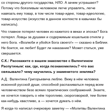
со стороны другого государства, НЛО. А зачем устрашают?
Потому что боязливым человеком легче управлять, легче
навязать ему товар, в том числе товар-идею, товар-идеологию,
товар-искусство (искусство в данном контексте в кавычках бы
написать).
Что главное потерял человек из нажитого в веках и эпохах? Бога
потерял. Ловцы за душами и содержимым кошельков отняли у
него Бога. «Возлюби и убойся Бога своего!» — сказано в Библии.
Не боится, не любит! Будет ли наказание? Может статься, уже
свершается.
С.К.: Расскажите о вашем знакомстве с Валентином
Распутиным: как, где, когда познакомились? что вас
связывало? чему научились у знаменитого земляка?
А.Д.: Валентина Григорьевича люблю. Вижу в нём человека
исконной русской души, способной распахиваться перед всем
человечеством безо всяких практических соображений. Знаете,
не хочется говорить о нём торопливо, скороговоркой, тем более
как-нибудь хвастливо, а — хочется думать о нём.
Я когда-то написал очерковую заметку — «Молитвы Валентина