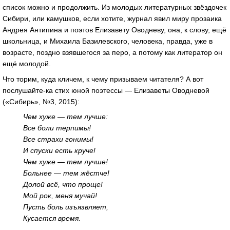
список можно и продолжить. Из молодых литературных звёздочек
Сибири, или камушков, если хотите, журнал явил миру прозаика
Андрея Антипина и поэтов Елизавету Оводневу, она, к слову, ещё
школьница, и Михаила Базилевского, человека, правда, уже в
возрасте, поздно взявшегося за перо, а потому как литератор он
ещё молодой.
Что торим, куда кличем, к чему призываем читателя? А вот
послушайте-ка стих юной поэтессы — Елизаветы Оводневой
(«Сибирь», №3, 2015):
Чем хуже — тем лучше:
Все боли терпимы!
Все страхи гонимы!
И спуски есть круче!
Чем хуже — тем лучше!
Больнее — тем жёстче!
Долой всё, что проще!
Мой рок, меня мучай!
Пусть боль изъязвляет,
Кусается время.