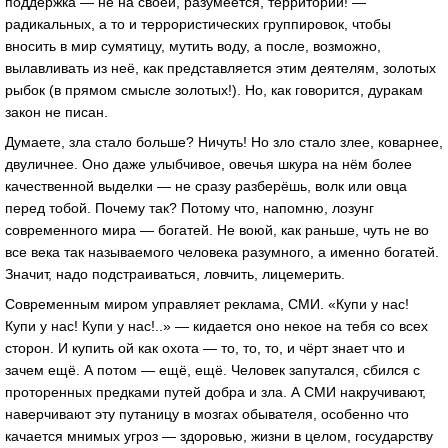
поддержка — не на своей, разумеется, территории! —
радикальных, а то и террористических группировок, чтобы
вносить в мир сумятицу, мутить воду, а после, возможно,
вылавливать из неё, как представляется этим деятелям, золотых
рыбок (в прямом смысле золотых!). Но, как говорится, дуракам
закон не писан.
Думаете, зла стало больше? Ничуть! Но зло стало злее, коварнее,
двуличнее. Оно даже улыбчивое, овечья шкура на нём более
качественной выделки — не сразу разберёшь, волк или овца
перед тобой. Почему так? Потому что, напомню, лозунг
современного мира — богатей. Не воюй, как раньше, чуть не во
все века так называемого человека разумного, а именно богатей.
Значит, надо подстраиваться, ловчить, лицемерить.
Современным миром управляет реклама, СМИ. «Купи у нас!
Купи у нас! Купи у нас!..» — кидается оно некое на тебя со всех
сторон. И купить ой как охота — то, то, то, и чёрт знает что и
зачем ещё. А потом — ещё, ещё. Человек запутался, сбился с
проторенных предками путей добра и зла. А СМИ накручивают,
наверчивают эту путаницу в мозгах обывателя, особенно что
качается мнимых угроз — здоровью, жизни в целом, государству