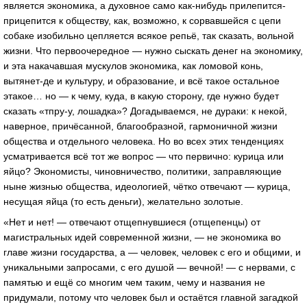
является экономика, а духовное само как-нибудь прилепится-
прицепится к обществу, как, возможно, к сорвавшейся с цепи
собаке изобильно цепляется всякое репьё, так сказать, вольной
жизни. Что первоочередное — нужно сыскать денег на экономику,
и эта накачавшая мускулов экономика, как ломовой конь,
вытянет-де и культуру, и образование, и всё такое остальное
этакое… но — к чему, куда, в какую сторону, где нужно будет
сказать «тпру-у, лошадка»? Догадываемся, не дураки: к некой,
наверное, причёсанной, благообразной, гармоничной жизни
общества и отдельного человека. Но во всех этих тенденциях
усматривается всё тот же вопрос — что первично: курица или
яйцо? Экономисты, чиновничество, политики, заправляющие
ныне жизнью общества, идеологией, чётко отвечают — курица,
несущая яйца (то есть деньги), желательно золотые.
«Нет и нет! — отвечают отщепнувшиеся (отщепенцы) от
магистральных идей современной жизни, — не экономика во
главе жизни государства, а — человек, человек с его и общими, и
уникальными запросами, с его душой — вечной! — с нервами, с
памятью и ещё со многим чем таким, чему и названия не
придумали, потому что человек был и остаётся главной загадкой