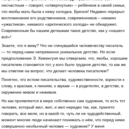
несчастным – говорят, «отвергнутым» – ребёнком в своей семье,
что якобы мать была к нему холодна. Брехня! Недавно перерыл
воспоминания его родственников, современников – никаких
«ужастиков», никакого «арктического холода» не обнаружил.
Современным бы нашим детишкам такое детство, как у «нашего
всё»!
Знаете, что я вижу? Что ни глянувшийся человечеству писатель
— то перед нами непременно уникальное детство. Но если
предположение Э. Хемингуэя мы отвергаем, что, якобы, хорошим
писателем становится тот, у кого было трудное детство, то как же
мы ответим на вопрос: что делает человека писателем?
Понятно, что истоки писательства, художественности, зоркости к
слову, к краскам, к линиям, к звукам — в родителях, в детстве, в
окружении живом и неживом.
Но как проявляется в мире собственно сам художник, то есть тот
человек, который жил, жил, и жил нередко так, как, принято
говорить, все жили, но в какой-то, чуть ли не чудодейственный,
момент многие люди начинают понимать о нём, что перед ними
совершенно необычный человек — художник? У меня