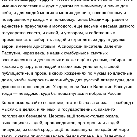
именно сопоставимы друг с другом по значимому и лично для
себя, и для людей многих и многих деянию, совершённому и
повершённому каждым и по-своему. Князь Владимир, радея о
единстве и преуспеянии молодого, ещё весьма и весьма шаткого
государства своего, и силой, и уговором, и собственным
примером стал собирать людей и скреплять их друг к дружке
верой, именем Христовым. А сибирский писатель Валентин
Распутин, через века, в наших сумбурных и смутных
восьмидесятых и девяностых и даже ещё в нулевых, собирал по
крохам эту веру для людей в своих выступлениях, в своей
публицистике, в прозе, в своих хождениях по мукам во властные
дома, чтобы выпросить чего-нибудь для русской литературы, для
духовного просвещения. Уверен, если бы не Валентин Распутин
тогда — неведомо, куда бы пошатнулась и побрела Россия.
Коротенько давайте вспомним, что то была за эпоха — разброд в
мыслях, в делах, и личных, и государственных, какая-то
поголовная безнадёга. Церковь ещё только-только ожила,
выдающихся людей, проповедников, ораторов или людей
пишущих, из своей среды ещё не выдвинула, по крайней мере
таких, к каким прислушивалась бы вся страна. А к Валентину