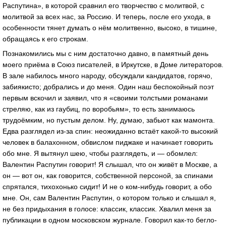
Распутина», в которой сравнил его творчество с молитвой, с
молитвой за всех нас, за Россию. И теперь, после его ухода, в
особенности тянет думать о нём молитвенно, высоко, в тишине,
обращаясь к его строкам.
Познакомились мы с ним достаточно давно, в памятный день
моего приёма в Союз писателей, в Иркутске, в Доме литераторов.
В зале набилось много народу, обсуждали кандидатов, горячо,
забиякисто; добрались и до меня. Один наш беспокойный поэт
первым вскочил и заявил, что я «своими толстыми романами
стреляю, как из гаубиц, по воробьям», то есть занимаюсь
трудоёмким, но пустым делом. Ну, думаю, забьют как мамонта.
Едва разглядел из-за спин: неожиданно встаёт какой-то высокий
человек в балахонном, обвислом пиджаке и начинает говорить
обо мне. Я вытянул шею, чтобы разглядеть, и — обомлел:
Валентин Распутин говорит! Я слышал, что он живёт в Москве, а
он — вот он, как говорится, собственной персоной, за спинами
спрятался, тихохонько сидит! И не о ком-нибудь говорит, а обо
мне. Он, сам Валентин Распутин, о котором только и слышал я,
не без придыхания в голосе: классик, классик. Хвалил меня за
публикации в одном московском журнале. Говорил как-то бегло-