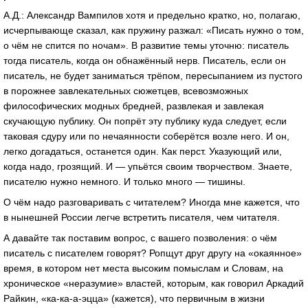
А.Д.: Александр Вампилов хотя и предельно кратко, но, полагаю,
исчерпывающе сказал, как пружину разжал: «Писать нужно о том,
о чём не спится по ночам». В развитие темы уточню: писатель
тогда писатель, когда он обнажённый нерв. Писатель, если он
писатель, не будет заниматься трёпом, пересыпанием из пустого
в порожнее завлекательных сюжетцев, всевозможных
философических модных бредней, развлекая и завлекая
скучающую публику. Он попрёт эту публику куда следует, если
таковая сдуру или по нечаянности соберётся возле него. И он,
легко догадаться, останется один. Как перст. Указующий или,
когда надо, грозящий. И — упьётся своим творчеством. Знаете,
писателю нужно немного. И только много — тишины.
О чём надо разговаривать с читателем? Иногда мне кажется, что
в нынешней России легче встретить писателя, чем читателя.
А давайте так поставим вопрос, с вашего позволения: о чём
писатель с писателем говорят? Ропщут друг другу на «окаянное»
время, в котором нет места высоким помыслам и Словам, на
хроническое «неразумие» властей, которым, как говорил Аркадий
Райкин, «ка-ка-а-эцца» (кажется), что первичным в жизни