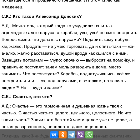
покаявшегося и прощённого грешника. И потом сплю как
младенец.
С.К.: Кто такой Александр Донских?
А.Д.: Мечтатель, который когда-то умудрился сшить а-
агромадные алые паруса, а корабля, увы, увы! не смог построить.
Вопрос жизни: что делать с парусами? Подарить кому-нибудь —
хм, жалко. Продать — не умею торговать, да и опять-таки — жа-
а-алко, жалко расставаться, душой вроде как сшился с ними.
Завещать потомкам — глупо: опочию — выбросят на помойку, и
правильно поступят: зачем моль разводить в доме, место
занимать. Что посоветуете? Корабль, поднатужившись, всё же
построить и-и-и — эх, под парусами, с ветерком, на зависть
людям?! Но — куда и зачем?
С.К.: Счастье, это что?
А.Д.: Счастье — это гармоничная и душевная жизнь твоя с
частью. С частью чего-то целого, цельного, целостного. Но что
значит часть? Значит, что без этой части целое уже не целое, а
некая разорванность, неполнота, даже неценность.
Глядишь, какой-нибудь вознёсшийся в собственных фантазиях