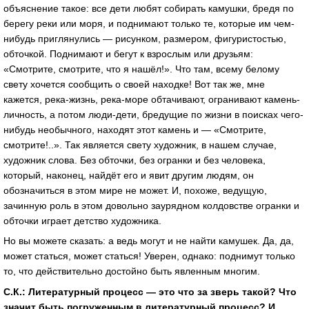
объяснение такое: все дети любят собирать камушки, бредя по
берегу реки или моря, и поднимают только те, которые им чем-
нибудь приглянулись — рисунком, размером, фигуристостью,
обточкой. Поднимают и бегут к взрослым или друзьям:
«Смотрите, смотрите, что я нашёл!». Что там, всему белому
свету хочется сообщить о своей находке! Вот так же, мне
кажется, река-жизнь, река-море обтачивают, огранивают камень-
личность, а потом люди-дети, бредущие по жизни в поисках чего-
нибудь необычного, находят этот камень и — «Смотрите,
смотрите!..». Так является свету художник, в нашем случае,
художник слова. Без обточки, без огранки и без человека,
который, наконец, найдёт его и явит другим людям, он
обозначиться в этом мире не может. И, похоже, ведущую,
зачинную роль в этом довольно заурядном колдовстве огранки и
обточки играет детство художника.
Но вы можете сказать: а ведь могут и не найти камушек. Да, да,
может статься, может статься! Уверен, однако: поднимут только
то, что действительно достойно быть явленным многим.
С.К.: Литературный процесс — это что за зверь такой? Что
значит быть погруженным в литературный процесс? И