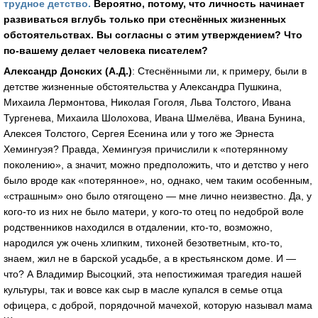
трудное детство.
Вероятно, потому, что личность начинает
развиваться вглубь только при стеснённых жизненных
обстоятельствах. Вы согласны с этим утверждением? Что
по-вашему делает человека писателем?
Александр Донских (А.Д.)
: Стеснёнными ли, к примеру, были в
детстве жизненные обстоятельства у Александра Пушкина,
Михаила Лермонтова, Николая Гоголя, Льва Толстого, Ивана
Тургенева, Михаила Шолохова, Ивана Шмелёва, Ивана Бунина,
Алексея Толстого, Сергея Есенина или у того же Эрнеста
Хемингуэя? Правда, Хемингуэя причислили к «потерянному
поколению», а значит, можно предположить, что и детство у него
было вроде как «потерянное», но, однако, чем таким особенным,
«страшным» оно было отягощено — мне лично неизвестно. Да, у
кого-то из них не было матери, у кого-то отец по недоброй воле
родственников находился в отдалении, кто-то, возможно,
народился уж очень хлипким, тихоней безответным, кто-то,
знаем, жил не в барской усадьбе, а в крестьянском доме. И —
что? А Владимир Высоцкий, эта непостижимая трагедия нашей
культуры, так и вовсе как сыр в масле купался в семье отца
офицера, с доброй, порядочной мачехой, которую называл мама