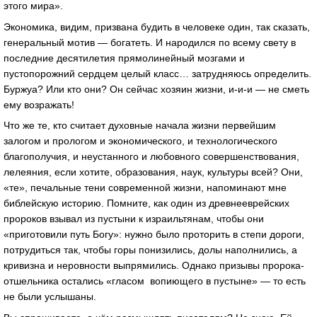
этого мира».
Экономика, видим, призвана будить в человеке один, так сказать,
генеральный мотив — богатеть. И народился по всему свету в
последние десятилетия прямолинейный мозгами и
пустопорожний сердцем целый класс… затрудняюсь определить.
Буржуа? Или кто они? Он сейчас хозяин жизни, и-и-и — не сметь
ему возражать!
Что же те, кто считает духовные начала жизни первейшим
залогом и прологом и экономического, и технологического
благополучия, и неустанного и любовного совершенствования,
лелеяния, если хотите, образования, наук, культуры всей? Они,
«те», печальные тени современной жизни, напоминают мне
библейскую историю. Помните, как один из древнееврейских
пророков взывал из пустыни к израильтянам, чтобы они
«приготовили путь Богу»: нужно было проторить в степи дороги,
потрудиться так, чтобы горы понизились, долы наполнились, а
кривизна и неровности выпрямились. Однако призывы пророка-
отшельника остались «гласом вопиющего в пустыне» — то есть
не были услышаны.