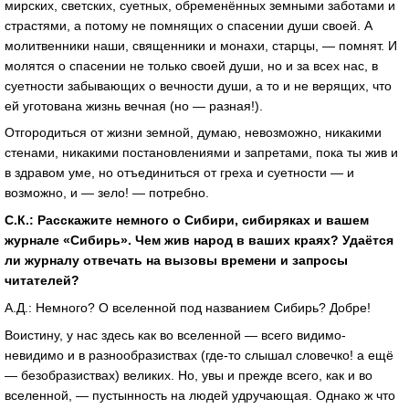
мирских, светских, суетных, обременённых земными заботами и
страстями, а потому не помнящих о спасении души своей. А
молитвенники наши, священники и монахи, старцы, — помнят. И
молятся о спасении не только своей души, но и за всех нас, в
суетности забывающих о вечности души, а то и не верящих, что
ей уготована жизнь вечная (но — разная!).
Отгородиться от жизни земной, думаю, невозможно, никакими
стенами, никакими постановлениями и запретами, пока ты жив и
в здравом уме, но отъединиться от греха и суетности — и
возможно, и — зело! — потребно.
С.К.: Расскажите немного о Сибири, сибиряках и вашем
журнале «Сибирь». Чем жив народ в ваших краях? Удаётся
ли журналу отвечать на вызовы времени и запросы
читателей?
А.Д.: Немного? О вселенной под названием Сибирь? Добре!
Воистину, у нас здесь как во вселенной — всего видимо-
невидимо и в разнообразиствах (где-то слышал словечко! а ещё
— безобразиствах) великих. Но, увы и прежде всего, как и во
вселенной, — пустынность на людей удручающая. Однако ж что