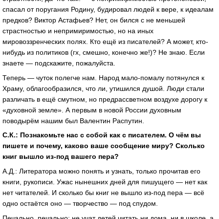
спасал от поругания Родину, будировал людей к вере, к идеалам
предков? Виктор Астафьев? Нет, он бился с не меньшей
страстностью и непримиримостью, но на иных
мировоззренческих полях. Кто ещё из писателей? А может, кто-
нибудь из политиков (гх, смешно, конечно же!)? Не знаю. Если
знаете — подскажите, пожалуйста.
Теперь — чуток полегче нам. Народ мало-помалу потянулся к
Храму, облагообразился, что ли, утишился душой. Люди стали
различать в ещё смутном, но предрассветном воздухе дорогу к
«духовной земле». А первым в новой России духовным
поводырём нашим был Валентин Распутин.
С.К.: Познакомьте нас с собой как с писателем. О чём вы
пишете и почему, каково ваше сообщение миру? Сколько
книг вышло из-под вашего пера?
А.Д.: Литератора можно понять и узнать, только прочитав его
книги, рукописи. Ужас нынешних дней для пишущего — нет как
нет читателей. И сколько бы книг не вышло из-под пера — всё
одно остаётся оно — творчество — под спудом.
Печально, печально: не учат детей читать ни дома, ни в школе, а