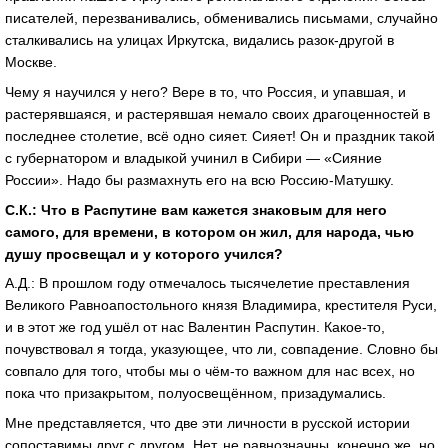
писателей, перезванивались, обменивались письмами, случайно
сталкивались на улицах Иркутска, видались разок-другой в
Москве.
Чему я научился у него? Вере в то, что Россия, и упавшая, и
растерявшаяся, и растерявшая немало своих драгоценностей в
последнее столетие, всё одно сияет. Сияет! Он и праздник такой
с губернатором и владыкой учинил в Сибири — «Сияние
России». Надо бы размахнуть его на всю Россию-Матушку.
С.К.: Что в Распутине вам кажется знаковым для него
самого, для времени, в котором он жил, для народа, чью
душу просвещал и у которого учился?
А.Д.: В прошлом году отмечалось тысячелетие преставления
Великого Равноапостольного князя Владимира, крестителя Руси,
и в этот же год ушёл от нас Валентин Распутин. Какое-то,
почувствовал я тогда, указующее, что ли, совпадение. Словно бы
совпало для того, чтобы мы о чём-то важном для нас всех, но
пока что призакрытом, полуосвещённом, призадумались.
Мне представляется, что две эти личности в русской истории
сопоставимы друг с другом. Нет, не равнозначны, конечно же, но