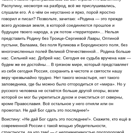
Распутину, несмотря на разброд, всё же прислушивались,
слушали его. А о чём он неустанно и ярко, порой яростно
говорил и писал? Позвольте, зачитаю: «Родина — это прежде
всего духовная земля, в которой соединяются прошлое и
будущее твоего народа, а уж потом «территория»... Нельзя
представить Родину без Троице-Сергиевой Лавры, Оптиной
пустыни, Валаама, без поля Куликова и Бородинского поля, без
многочисленных полей Великой Отечественной... Родина больше
нас. Сильней нас. Добрей нас. Сегодня ее судьба вручена нам —
будем же ее достойны… В грязном мире, который представляет
из себя сегодня Россия, сохранить в чистоте и святости нашу
веру чрезвычайно трудно. Нет такого монастыря, нет такого
заповедника, где бы можно было отгородиться от «мира». Но у
русского человека не остаётся больше другой опоры, возле
которой он мог бы укрепиться духом и очиститься от скверны,
кроме Православия. Всё остальное у него отняли или он
промотал. Не дай Бог сдать это последнее!»
Воистину: «Не дай Бог сдать это последнее!». Скажите, кто ещё в
современной России с такой мощью убедительности,
страстности, да что там! — с непримиримостью протопоповой,