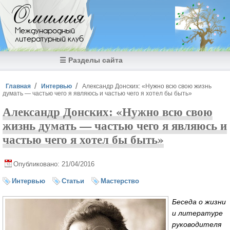
Перейти к основному содержанию
Омилия
Международный
литературный клуб
☰ Разделы сайта
Вы здесь
Главная
Интервью
Александр Донских: «Нужно всю свою жизнь
думать — частью чего я являюсь и частью чего я хотел бы быть»
Александр Донских: «Нужно всю свою
жизнь думать — частью чего я являюсь и
частью чего я хотел бы быть»
Опубликовано: 21/04/2016
Интервью
Статьи
Мастерство
Беседа о жизни
и литературе
руководителя