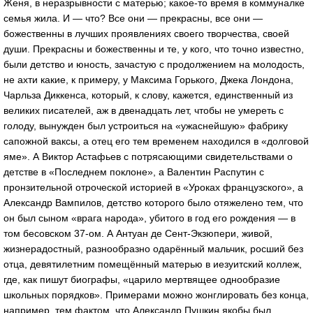
Женя, в неразрывности с матерью; какое-то время в коммуналке
семья жила. И — что? Все они — прекрасны, все они —
божественны в лучших проявлениях своего творчества, своей
души. Прекрасны и божественны и те, у кого, что точно известно,
были детство и юность, зачастую с продолжением на молодость,
не ахти какие, к примеру, у Максима Горького, Джека Лондона,
Чарльза Диккенса, который, к слову, кажется, единственный из
великих писателей, аж в двенадцать лет, чтобы не умереть с
голоду, вынужден был устроиться на «ужаснейшую» фабрику
сапожной ваксы, а отец его тем временем находился в «долговой
яме». А Виктор Астафьев с потрясающими свидетельствами о
детстве в «Последнем поклоне», а Валентин Распутин с
пронзительной отроческой историей в «Уроках французского», а
Александр Вампилов, детство которого было отяжелено тем, что
он был сыном «врага народа», убитого в год его рождения — в
том бесовском 37-ом. А Антуан де Сент-Экзюпери, живой,
жизнерадостный, разнообразно одарённый мальчик, росший без
отца, девятилетним помещённый матерью в иезуитский коллеж,
где, как пишут биографы, «царило мертвящее однообразие
школьных порядков». Примерами можно жонглировать без конца,
например, тем фактом, что Александр Пушкин якобы был