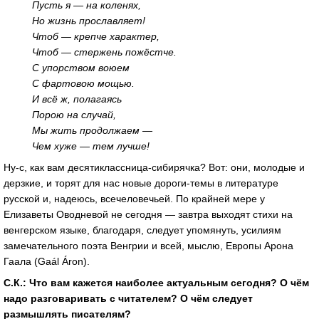
Пусть я — на коленях,
Но жизнь прославляет!
Чтоб — крепче характер,
Чтоб — стержень пожёстче.
С упорством воюем
С фартовою мощью.
И всё ж, полагаясь
Порою на случай,
Мы жить продолжаем —
Чем хуже — тем лучше!
Ну-с, как вам десятиклассница-сибирячка? Вот: они, молодые и
дерзкие, и торят для нас новые дороги-темы в литературе
русской и, надеюсь, всечеловечьей. По крайней мере у
Елизаветы Оводневой не сегодня — завтра выходят стихи на
венгерском языке, благодаря, следует упомянуть, усилиям
замечательного поэта Венгрии и всей, мыслю, Европы Арона
Гаала (Gaál Áron).
С.К.: Что вам кажется наиболее актуальным сегодня? О чём
надо разговаривать с читателем? О чём следует
размышлять писателям?