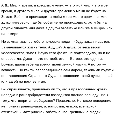
А.Д.: Мир и время, в которых я живу, — это мой мир и это моё
время, и другого мира и другого времени у меня не будет на
Земле. Всё, что происходит в моём мире моего времени, мне
жутко интересно, где бы событие не происходило, хотя бы на
другой планете или даже в другой галактике или же в микро- или
наномире.
Но земная жизнь любого человека когда-нибудь заканчивается.
Заканчивается жизнь тела. А душа? А душа, от века верит
человечество, живёт. Наука сего факта не подтвердила, но и не
опровергла. Душа — это не твоё, это — Богово, это один из
Божьих даров тебе на время твоей земной жизни. А потом —
вечность. Но как ты распорядишься сем даром, таковыми будут и
постановления Страшного Суда в отношении твоей души, — рай
или ад ей на веки вечные.
Вы спрашиваете, правильно ли то, что в православных кругах
нередко в ранг добродетели возводится полное равнодушие к
тому, что творится в обществе? Правильно. Но такое поведение
не признак равнодушия, а, напротив, чуткой, всечасной,
отеческой и материнской заботы о нас, грешных, о людях