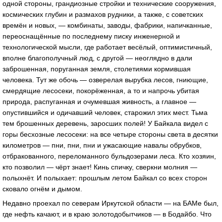
одной стороны, грандиозные стройки и технические сооружения,
космических глубин и размахов рудники, а также, с советских
времён и новых, — комбинаты, заводы, фабрики, напичканные,
переоснащённые по последнему писку инженерной и
технологической мысли, где работает весёлый, оптимистичный,
вполне благополучный люд, с другой — неоглядно в дали
заброшенная, поруганная земля, столетиями кормившая
человека. Тут же обочь — озверелая вырубка лесов, гниющие,
смердящие лесосеки, покорёженная, а то и напрочь убитая
природа, распуганная и очумевшая живность, а главное —
опустившийся и одичавший человек, старожил этих мест. Тьма
тем брошенных деревень, заросших полей! У Байкала видел с
горы бесхозные лесосеки: на все четыре стороны света в десятки
километров — пни, пни, пни и ужасающие навалы обрубков,
отбракованного, переломанного бульдозерами леса. Кто хозяин,
кто позволил — чёрт знает! Кинь спичку, сверкни молния —
полыхнёт. И полыхает: прошлым летом Байкал со всех сторон
сковало огнём и дымом.
Недавно проехал по северам Иркутской области — на БАМе был,
где нефть качают, и в краю золотодобытчиков — в Бодайбо. Что