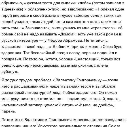
обрывочно, «кусками теста для выпечки хлеба» (потом записал я
в дневнике) и ослабленно-тихо, но взволнованно: «Приехал один
герой впервые в своей жизни в глухое таёжное село и таких там
людей увидел, таких людей, что и сам захотел стать таким же и
жить там…» Закончил так, вытянувшись ко мне через головы: «А
роман свой не надо называть «Домом»: есть уже такой роман в
русской литературе — у Фёдора Абрамова. Не тягайся с
классиком — своё ладь…» В общем, приняли меня в Союз будь
здоров как. Тот беспокойный поэт, к слову, первым подошёл и
поздравил. Поэт-то он, кстати, хороший, настоящий, только вот
революционер неисправимый, завзятый охотник с плеча
рубануть.
Я тогда с трудом пробился к Валентину Григорьевичу — возле
него в расшаркиваниях и нашёптываниях тёрся и выгибался
разнопёрый литературный люд. Поблагодарил его. Он пожал
мою руку, ничего не ответил, но — подмигнул, с этакой, знаете,
насмешливой заговорщической хитринкой: мол, не дрейфь,
парень.
Потом мы с Валентином Григорьевичем несколько лет заседали в
правлении нашего Иркутского регионального отделения Союза