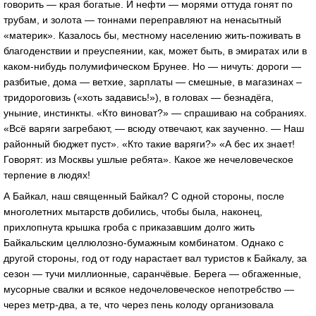
говорить — края богатые. И нефти — морями оттуда гонят по
трубам, и золота — тоннами переправляют на ненасытный
«материк». Казалось бы, местному населению жить-поживать в
благоденствии и преуспеянии, как, может быть, в эмиратах или в
каком-нибудь полумифическом Брунее. Но — ничуть: дороги —
разбитые, дома — ветхие, зарплаты — смешные, в магазинах –
тридороговизь («хоть задавись!»), в головах — безнадёга,
уныние, инстинкты. «Кто виноват?» — спрашиваю на собраниях.
«Всё варяги загребают, — всюду отвечают, как заученно. — Наш
районный бюджет пуст». «Кто такие варяги?» «А бес их знает!
Говорят: из Москвы ушлые ребята». Какое же нечеловеческое
терпение в людях!
А Байкал, наш священный Байкал? С одной стороны, после
многолетних мытарств добились, чтобы была, наконец,
прихлопнута крышка гроба с приказавшим долго жить
Байкальским целлюлозно-бумажным комбинатом. Однако с
другой стороны, год от году нарастает вал туристов к Байкалу, за
сезон — тучи миллионные, саранчёвые. Берега — обгаженные,
мусорные свалки и всякое недочеловеческое непотребство —
через метр-два, а те, что через пень колоду организовала