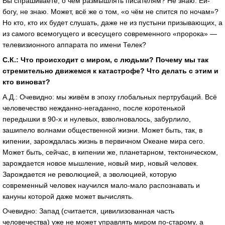
Вы спрашиваете, о чём размышлять писателям? Не знаю. Ей-
богу, не знаю. Может, всё же о том, «о чём не спится по ночам»?
Но кто, кто их будет слушать, даже не из пустыни призывающих, а
из самого всемогущего и всесущего современного «пророка» —
телевизионного аппарата по имени Телек?
С.К.: Что происходит с миром, с людьми? Почему мы так
стремительно движемся к катастрофе? Что делать с этим и
кто виноват?
А.Д.: Очевидно: мы живём в эпоху глобальных пертрубаций. Всё
человечество нежданно-негаданно, после коротенькой
передышки в 90-х и нулевых, взволновалось, забурлило,
зашипело волнами общественной жизни. Может быть, так, в
кипении, зарождалась жизнь в первичном Океане мира сего.
Может быть, сейчас, в кипении же, планетарном, тектоническом,
зарождается новое мышление, новый мир, новый человек.
Зарождается не революцией, а эволюцией, которую
современный человек научился мало-мало распознавать и
кануны которой даже может вычислять.
Очевидно: Запад (считается, цивилизованная часть
человечества) уже не может управлять миром по-старому, а