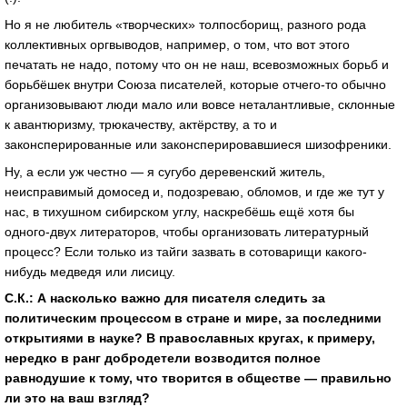
Но я не любитель «творческих» толпосборищ, разного рода
коллективных оргвыводов, например, о том, что вот этого
печатать не надо, потому что он не наш, всевозможных борьб и
борьбёшек внутри Союза писателей, которые отчего-то обычно
организовывают люди мало или вовсе неталантливые, склонные
к авантюризму, трюкачеству, актёрству, а то и
законсперированные или законсперировавшиеся шизофреники.
Ну, а если уж честно — я сугубо деревенский житель,
неисправимый домосед и, подозреваю, обломов, и где же тут у
нас, в тихушном сибирском углу, наскребёшь ещё хотя бы
одного-двух литераторов, чтобы организовать литературный
процесс? Если только из тайги зазвать в сотоварищи какого-
нибудь медведя или лисицу.
С.К.: А насколько важно для писателя следить за
политическим процессом в стране и мире, за последними
открытиями в науке? В православных кругах, к примеру,
нередко в ранг добродетели возводится полное
равнодушие к тому, что творится в обществе — правильно
ли это на ваш взгляд?