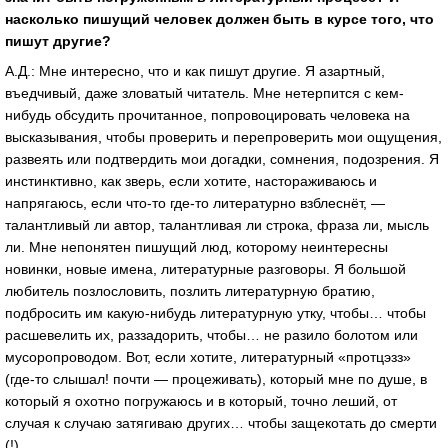
насколько пишущий человек должен быть в курсе того, что
пишут другие?
А.Д.: Мне интересно, что и как пишут другие. Я азартный,
въедчивый, даже зловатый читатель. Мне нетерпится с кем-
нибудь обсудить прочитанное, попровоцировать человека на
высказывания, чтобы проверить и перепроверить мои ощущения,
развеять или подтвердить мои догадки, сомнения, подозрения. Я
инстинктивно, как зверь, если хотите, настораживаюсь и
напрягаюсь, если что-то где-то литературно взблеснёт, —
талантливый ли автор, талантливая ли строка, фраза ли, мысль
ли. Мне непонятен пишущий люд, которому неинтересны
новинки, новые имена, литературные разговоры. Я большой
любитель позлословить, позлить литературную братию,
подбросить им какую-нибудь литературную утку, чтобы… чтобы
расшевелить их, раззадорить, чтобы… не разило болотом или
мусоропроводом. Вот, если хотите, литературный «протцэзз»
(где-то слышал! почти — процеживать), который мне по душе, в
который я охотно погружаюсь и в который, точно леший, от
случая к случаю затягиваю других… чтобы защекотать до смерти
(!).