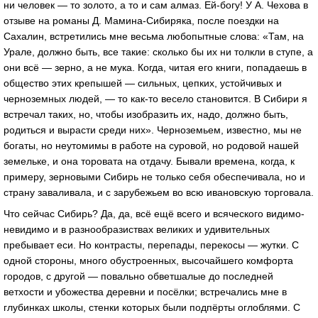
ни человек — то золото, а то и сам алмаз. Ей-богу! У А. Чехова в
отзыве на романы Д. Мамина-Сибиряка, после поездки на
Сахалин, встретились мне весьма любопытные слова: «Там, на
Урале, должно быть, все такие: сколько бы их ни толкли в ступе, а
они всё — зерно, а не мука. Когда, читая его книги, попадаешь в
общество этих крепышей — сильных, цепких, устойчивых и
черноземных людей, — то как-то весело становится. В Сибири я
встречал таких, но, чтобы изобразить их, надо, должно быть,
родиться и вырасти среди них». Черноземьем, известно, мы не
богаты, но неутомимы в работе на суровой, но родовой нашей
земельке, и она торовата на отдачу. Бывали времена, когда, к
примеру, зерновыми Сибирь не только себя обеспечивала, но и
страну заваливала, и с зарубежьем во всю ивановскую торговала.
Что сейчас Сибирь? Да, да, всё ещё всего и всяческого видимо-
невидимо и в разнообразиствах великих и удивительных
пребывает еси. Но контрасты, перепады, перекосы — жутки. С
одной стороны, много обустроенных, высочайшего комфорта
городов, с другой — повально обветшалые до последней
ветхости и убожества деревни и посёлки; встречались мне в
глубинках школы, стенки которых были подпёрты оглоблями. С