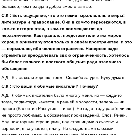
большее, чем правда и добро вместе взятые.
С.К.: Есть ощущение, что это некие параллельные миры:
литература и православие. Они в ком-то пересекаются, в
ком-то отторгаются, в ком-то совмещаются до
неразличения. Как правило, представители этих миров
хорошо ориентируются только в своём пространстве, и это
— нормально, ибо человек ограничен. Наверное надо
стремиться преодолевать свою ограниченность, хотелось
бы более полного и плотного общения ради взаимного
обогащения.
А.Д.: Вы сказали хорошо, тонко. Спасибо за урок. Буду думать.
С.К.: Кто ваши любимые писатели? Почему?
А.Д.: Любимых писателей было много у меня, но — когда-то
тогда, тогда-тогда, кажется, в ранней молодости, теперь — ни
одного (Валентин Распутин — иное). Но год от году растёт число
не просто любимых, а обожаемых произведений, Слов, Речей.
Над некоторыми страницами, над страницами о счастье и
верности, я, случается, плачу. Но сладостными слезами