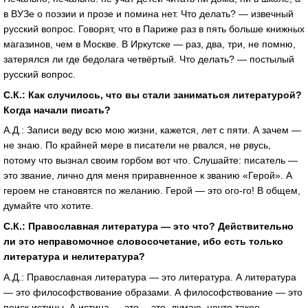
в ВУЗе о поэзии и прозе и помина нет. Что делать? — извечный
русский вопрос. Говорят, что в Париже раз в пять больше книжных
магазинов, чем в Москве. В Иркутске — раз, два, три, не помню,
затерялся ли где бедолага четвёртый. Что делать? — постылый
русский вопрос.
С.К.: Как случилось, что вы стали заниматься литературой?
Когда начали писать?
А.Д.: Записи веду всю мою жизни, кажется, лет с пяти. А зачем —
не знаю. По крайней мере в писатели не рвался, не рвусь,
потому что вызнал своим горбом вот что. Слушайте: писатель —
это звание, лично для меня приравненное к званию «Герой». А
героем не становятся по желанию. Герой — это ого-го! В общем,
думайте что хотите.
С.К.: Православная литература — это что? Действительно
ли это неправомочное словосочетание, ибо есть только
литература и нелитература?
А.Д.: Православная литература — это литература. А литература
— это философствование образами. А философствование — это
поиск истины. А истина — это… это, думаю, нечто такое