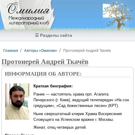
Перейти к основному содержанию
Омилия
Международный
литературный клуб
☰ Разделы сайта
Вы здесь
Главная
Авторы «Омилии»
Протоиерей Андрей Ткачёв
Протоиерей Андрей Ткачёв
ИНФОРМАЦИЯ ОБ АВТОРЕ:
Краткая биография:
Ранее — настоятель храма прп. Агапита
Печерского (г. Киев), ведущий телепередач «На сон
грядущим», «Сад божественных песен» (КРТ).
Ныне сверхштатный клирик Храма Воскресения
Словущего на Успенском вражке г. Москвы.
Женат, отец четверых детей.