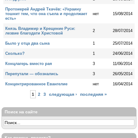
Протоиерей Андрей Ткачёв: «Украину
тошнит тем, что она съела и продолжает
нет
15/08/2014
есть»
Князь Владимир и Крещение Руси:
2
28/07/2014
лезвие благодати Христовой
Было у отца два сына
1
25/07/2014
Сколько?
1
24/06/2014
Концлагерь вместо рая
3
11/06/2014
Перепутали — обознались
3
26/05/2014
Концентрированное Евангелие
нет
16/04/2014
Страницы
1
2
3
следующая ›
последняя »
Поиск на сайте
Как помочь проекту?