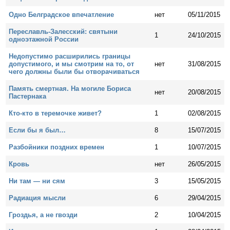
Одно Белградское впечатление
нет
05/11/2015
Переславль-Залесский: святыни
1
24/10/2015
одноэтажной России
Недопустимо расширились границы
допустимого, и мы смотрим на то, от
нет
31/08/2015
чего должны были бы отворачиваться
Память смертная. На могиле Бориса
нет
20/08/2015
Пастернака
Кто-кто в теремочке живет?
1
02/08/2015
Если бы я был…
8
15/07/2015
Разбойники поздних времен
1
10/07/2015
Кровь
нет
26/05/2015
Ни там — ни сям
3
15/05/2015
Радиация мысли
6
29/04/2015
Гроздья, а не гвозди
2
10/04/2015