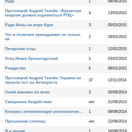
Иуда
1
08/04/2015
Протоиерей Андрей Ткачёв: «Крымская
4
13/03/2015
епархия должна подчиняться РПЦ»
Ради Ионы на море буря
3
05/03/2015
Что в политике принадлежит не только
2
28/02/2015
ей
Печерские отцы
1
12/02/2015
Отец Иоанн Кронштадтский
1
03/02/2015
Рождество
6
08/01/2015
Протоиерей Андрей Ткачёв: Украина не
37
13/11/2014
прошла тест на Антихриста
Гений виновен во всем
3
26/09/2014
Священное бездействие
нет
21/09/2014
Конгресс интеллигенции уполномочен…
1
09/09/2014
Претыкание слепому
нет
22/08/2014
Я и другие
1
16/08/2014